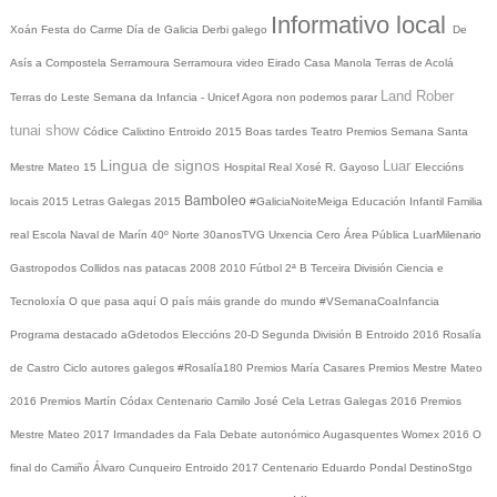
Informativo local
Xoán
Festa do Carme
Día de Galicia
Derbi galego
De
Asís a Compostela
Serramoura
Serramoura video
Eirado
Casa Manola
Terras de Acolá
Land Rober
Terras do Leste
Semana da Infancia - Unicef
Agora non podemos parar
tunai show
Códice Calixtino
Entroido 2015
Boas tardes
Teatro
Premios
Semana Santa
Lingua de signos
Luar
Mestre Mateo 15
Hospital Real
Xosé R. Gayoso
Eleccións
Bamboleo
locais 2015
Letras Galegas 2015
#GaliciaNoiteMeiga
Educación Infantil
Familia
real
Escola Naval de Marín
40º Norte
30anosTVG
Urxencia Cero
Área Pública
LuarMilenario
Gastropodos
Collidos nas patacas
2008
2010
Fútbol 2ª B
Terceira División
Ciencia e
Tecnoloxía
O que pasa aquí
O país máis grande do mundo
#VSemanaCoaInfancia
Programa destacado
aGdetodos
Eleccións 20-D
Segunda División B
Entroido 2016
Rosalía
de Castro
Ciclo autores galegos
#Rosalía180
Premios María Casares
Premios Mestre Mateo
2016
Premios Martín Códax
Centenario Camilo José Cela
Letras Galegas 2016
Premios
Mestre Mateo 2017
Irmandades da Fala
Debate autonómico
Augasquentes
Womex 2016
O
final do Camiño
Álvaro Cunqueiro
Entroido 2017
Centenario Eduardo Pondal
DestinoStgo