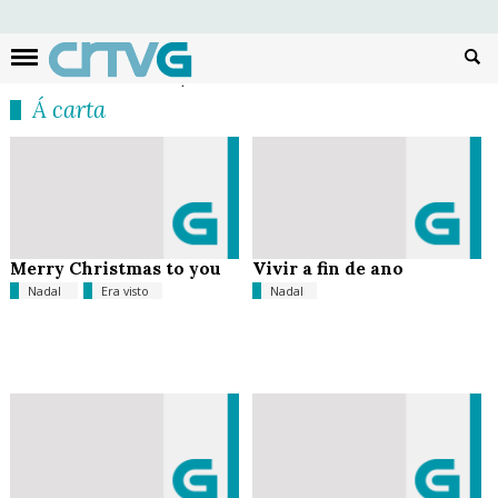
Busc
Á carta
Merry Christmas to you
Vivir a fin de ano
Nadal
Era visto
Nadal