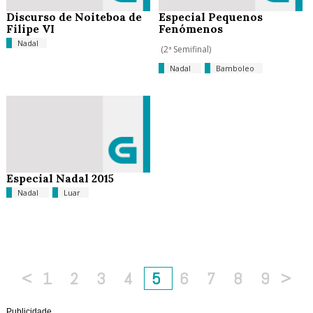
Discurso de Noiteboa de
Especial Pequenos
Filipe VI
Fenómenos
Nadal
(2ª Semifinal)
Nadal
Bamboleo
Especial Nadal 2015
Nadal
Luar
<
1
2
3
4
5
6
7
8
9
>
Publicidade