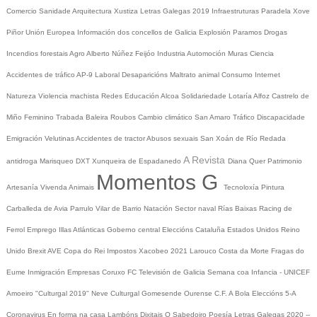
Comercio
Sanidade
Arquitectura
Xustiza
Letras Galegas 2019
Infraestruturas
Paradela
Xove
Piñor
Unión Europea
Información dos concellos de Galicia
Explosión Paramos
Drogas
Incendios forestais
Agro
Alberto Núñez Feijóo
Industria
Automoción
Muras
Ciencia
Accidentes de tráfico
AP-9
Laboral
Desaparicións
Maltrato animal
Consumo
Internet
Natureza
Violencia machista
Redes
Educación
Alcoa
Solidariedade
Lotaría
Alfoz
Castrelo de
Miño
Feminino
Trabada
Baleira
Roubos
Cambio climático
San Amaro
Tráfico
Discapacidade
Emigración
Velutinas
Accidentes de tractor
Abusos sexuais
San Xoán de Río
Redada
A Revista
antidroga
Marisqueo
DXT
Xunqueira de Espadanedo
Diana Quer
Patrimonio
Momentos G
Artesanía
Vivenda
Animais
Tecnoloxía
Pintura
Carballeda de Avia
Parrulo
Vilar de Barrio
Natación
Sector naval
Rías Baixas
Racing de
Ferrol
Emprego
Illas Atlánticas
Goberno central
Eleccións
Cataluña
Estados Unidos
Reino
Unido
Brexit
AVE
Copa do Rei
Impostos
Xacobeo 2021
Larouco
Costa da Morte
Fragas do
Eume
Inmigración
Empresas
Coruxo FC
Televisión de Galicia
Semana coa Infancia - UNICEF
Amoeiro
"Culturgal 2019"
Neve
Culturgal
Gomesende
Ourense C.F.
A Bola
Eleccións 5-A
Coronavirus
En forma na casa
Lambóns Dixitais
O Sabedoiro
Poesía Letras Galegas 2020
--