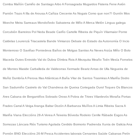
Comba
Mañón
Camiño de Santiago
Arbo
A Fonsagrada
Mugardos
Fisterra
Fene
Avión
Pantón
Trazo
A Illa de Arousa
A Cañiza
Crecente
As Nogais
Como que non?!
Guntín
Mos
Moeche
Meira
Sarreaus
Mondoñedo
Salvaterra de Miño
A Merca
Melón
Lingua galega
Corcubión
Barreiros
Pol
Neda
Beade
Cariño
Cartelle
Ribeira de Piquín
Vilarmaior
Ponte
Caldelas
Lourenzá
Triacastela
Bande
Vimianzo
Debate do Estado da Autonomía
O Incio
Monterroso
O Saviñao
Pontedeva
Baños de Molgas
Santiso
As Neves
Arzúa
Miño
O Bolo
Maceda
Outes
Entroido
Val do Dubra
Oímbra
Rois
A Mezquita
Meaño
Toén
Mesía
Fornelos
de Montes
Maside
Carballeda de Valdeorras
Xermade
Beariz
Antas de Ulla
Negueira de
Muñiz
Dumbría
A Peroxa
Illas Atlánticas
A Baña
Vilar de Santos
Trasmiras
A Mariña
Dodro
San Sadurniño
Castrelo do Val
Chandrexa de Queixa
Cortegada
Ourol
Toques
Os Blancos
Ares
Cabana de Bergantiños
Sobrado
Oroso
A Pobra de Trives
Vilardevós
Moraña
Portas
Frades
Carral
A Veiga
Aranga
Baltar
Dozón
A Barbanza
Muíños
A Limia
Ribeira Sacra
A
Mariña
Viana
Eleccións 28-A
Verea
A Teixeira
Bóveda
Rodeiro
Cenlle
Rábade
Esgos
As
Somozas
Láncara
Riós
Turismo
Agolada
Cerdido
Boimorto
Padrenda
Xunta de Galicia
Ana
Pontón
BNG
Eleccións 26-M
Pesca
Accidentes laborais
Cervantes
Saúde
Cabanas
Petín