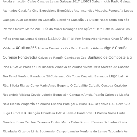
Libros
Axuda en acción
Carlos Casares
Letras Galegas 2017
Xabarín club
Radio Galega
Atentados Cataluña
Cine
Exposicións
Efemérides
Arte
Incendios
Viradeira
Fotografía
Letras
Galegas 2018
Eleccións en Cataluña
Eleccións Cataluña 21-D
Este Nadal canta con nós
Premios Mestre Mateo 2018
Día da Muller
Morangos con açúcar
"Reto Estrella Galicia"
As
Meteo
Estado do mar
miñas primeiras Letras Galegas
Fernández Albor
Ernesto Chao
#Cultura365
Vigo
A Coruña
Valderrei
Abadín
Camariñas
Zas
Verín
Escultura
Arteixo
Ourense
Pontevedra
Santiago de Compostela
Calvos de Randín
Cambados
Cee
O
Pino
O Grove
Palas de Rei
Ribadeo
Vilanova de Arousa
Viveiro
Meis
Salceda de Caselas
Lugo
Teo
Ferrol
Monfero
Parada de Sil
Coristanco
Oia
Touro
Cospeito
Betanzos
Lalín
A
Rúa
Silleda
Rianxo
Cervo
Marín
Ames
Begonte
O Carballiño
Carballo
Cerceda
Cualedro
Redondela
Vilaboa
Covelo
Lobeira
Boqueixón
Cangas
A Arnoia
Padrón
Culleredo
Moaña
Noia
Ribeira
Vilagarcía de Arousa
España
Portugal
O Brasil
R.C. Deportivo
R.C. Celta
C.D.
Lugo
Fútbol
C.B. Breogán
Obradoiro CAB
A Lama
A Pontenova
O Porriño
Sarria
Curtis
Mondariz
Brión
Cambre
Celanova
Guitiriz
Muros
Ordes
Punxín
Ramirás
Barbadás
Coirós
Ribadavia
Xinzo de Limia
Soutomaior
Campo Lameiro
Monforte de Lemos
Taboadela
As