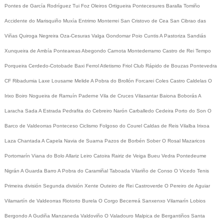
Pontes de García Rodríguez
Tui
Foz
Oleiros
Ortigueira
Pontecesures
Baralla
Tomiño
Accidente do Marisquiño
Muxía
Entrimo
Monterrei
San Cristovo de Cea
San Cibrao das
Viñas
Quiroga
Negreira
Oza-Cesuras
Valga
Gondomar
Poio
Cuntis
A Pastoriza
Sandiás
Xunqueira de Ambía
Ponteareas
Abegondo
Carnota
Montederramo
Castro de Rei
Tempo
Porqueira
Cerdedo-Cotobade
Baxi Ferrol
Atletismo
Friol
Club Rápido de Bouzas
Pontevedra
CF
Ribadumia
Laxe
Lousame
Melide
A Pobra do Brollón
Forcarei
Coles
Castro Caldelas
O
Irixo
Boiro
Nogueira de Ramuín
Paderne
Vila de Cruces
Vilasantar
Baiona
Boborás
A
Laracha
Sada
A Estrada
Pedrafita do Cebreiro
Narón
Carballedo
Cedeira
Porto do Son
O
Barco de Valdeorras
Ponteceso
Ciclismo
Folgoso do Courel
Caldas de Reis
Vilalba
Irixoa
Laza
Chantada
A Capela
Navia de Suarna
Pazos de Borbén
Sober
O Rosal
Mazaricos
Portomarín
Viana do Bolo
Allariz
Leiro
Catoira
Rairiz de Veiga
Bueu
Vedra
Pontedeume
Nigrán
A Guarda
Barro
A Pobra do Caramiñal
Taboada
Vilariño de Conso
O Vicedo
Tenis
Primeira división
Segunda división
Xente
Outeiro de Rei
Castroverde
O Pereiro de Aguiar
Vilamartín de Valdeorras
Riotorto
Burela
O Corgo
Becerreá
Sanxenxo
Vilamarín
Lobios
Bergondo
A Gudiña
Manzaneda
Valdoviño
O Valadouro
Malpica de Bergantiños
Santa