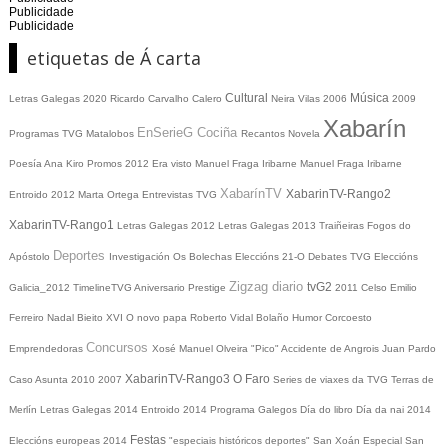
Publicidade
Publicidade
etiquetas de Á carta
Cultural
Música
Letras Galegas 2020
Ricardo Carvalho Calero
Neira Vilas
2006
2009
Xabarín
EnSerieG
Cociña
Programas TVG
Matalobos
Recantos
Novela
Poesía
Ana Kiro
Promos
2012
Era visto
Manuel Fraga Iribarne
Manuel Fraga Iribarne
XabarínTV
XabarinTV-Rango2
Entroido 2012
Marta Ortega
Entrevistas TVG
XabarinTV-Rango1
Letras Galegas 2012
Letras Galegas
2013
Traiñeiras
Fogos do
Deportes
Apóstolo
Investigación
Os Bolechas
Eleccións 21-O
Debates TVG
Eleccións
Zigzag diario
tvG2
Galicia_2012
TimelineTVG
Aniversario Prestige
2011
Celso Emilio
Ferreiro
Nadal
Bieito XVI
O novo papa
Roberto Vidal Bolaño
Humor
Corcoesto
Concursos
Emprendedoras
Xosé Manuel Olveira "Pico"
Accidente de Angrois
Juan Pardo
XabarinTV-Rango3
O Faro
Caso Asunta
2010
2007
Series de viaxes da TVG
Terras de
Merlín
Letras Galegas 2014
Entroido 2014
Programa Galegos
Día do libro
Día da nai
2014
Festas
Eleccións europeas 2014
"especiais históricos deportes"
San Xoán
Especial San