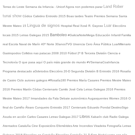
Land Rober
Terras do Leste
Semana da Infancia - Unicef
Agora non podemos parar
tunai show
Códice Calixtino
Entroido 2015
Boas tardes
Teatro
Premios
Semana Santa
Lingua de signos
Luar
Mestre Mateo 15
Hospital Real
Xosé R. Gayoso
Eleccións
Bamboleo
locais 2015
Letras Galegas 2015
#GaliciaNoiteMeiga
Educación Infantil
Familia
real
Escola Naval de Marín
40º Norte
30anosTVG
Urxencia Cero
Área Pública
LuarMilenario
Gastropodos
Collidos nas patacas
2008
2010
Fútbol 2ª B
Terceira División
Ciencia e
Tecnoloxía
O que pasa aquí
O país máis grande do mundo
#VSemanaCoaInfancia
Programa destacado
aGdetodos
Eleccións 20-D
Segunda División B
Entroido 2016
Rosalía
de Castro
Ciclo autores galegos
#Rosalía180
Premios María Casares
Premios Mestre Mateo
2016
Premios Martín Códax
Centenario Camilo José Cela
Letras Galegas 2016
Premios
Mestre Mateo 2017
Irmandades da Fala
Debate autonómico
Augasquentes
Womex 2016
O
final do Camiño
Álvaro Cunqueiro
Entroido 2017
Centenario Eduardo Pondal
DestinoStgo
Libros
Axuda en acción
Carlos Casares
Letras Galegas 2017
Xabarín club
Radio Galega
Atentados Cataluña
Cine
Exposicións
Efemérides
Arte
Incendios
Viradeira
Fotografía
Letras
Galegas 2018
Eleccións en Cataluña
Eleccións Cataluña 21-D
Este Nadal canta con nós