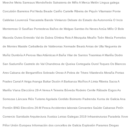
Moeche
Meira
Sarreaus
Mondoñedo
Salvaterra de Miño
A Merca
Melón
Lingua galega
Corcubión
Barreiros
Pol
Neda
Beade
Cariño
Cartelle
Ribeira de Piquín
Vilarmaior
Ponte
Caldelas
Lourenzá
Triacastela
Bande
Vimianzo
Debate do Estado da Autonomía
O Incio
Monterroso
O Saviñao
Pontedeva
Baños de Molgas
Santiso
As Neves
Arzúa
Miño
O Bolo
Maceda
Outes
Entroido
Val do Dubra
Oímbra
Rois
A Mezquita
Meaño
Toén
Mesía
Fornelos
de Montes
Maside
Carballeda de Valdeorras
Xermade
Beariz
Antas de Ulla
Negueira de
Muñiz
Dumbría
A Peroxa
Illas Atlánticas
A Baña
Vilar de Santos
Trasmiras
A Mariña
Dodro
San Sadurniño
Castrelo do Val
Chandrexa de Queixa
Cortegada
Ourol
Toques
Os Blancos
Ares
Cabana de Bergantiños
Sobrado
Oroso
A Pobra de Trives
Vilardevós
Moraña
Portas
Frades
Carral
A Veiga
Aranga
Baltar
Dozón
A Barbanza
Muíños
A Limia
Ribeira Sacra
A
Mariña
Viana
Eleccións 28-A
Verea
A Teixeira
Bóveda
Rodeiro
Cenlle
Rábade
Esgos
As
Somozas
Láncara
Riós
Turismo
Agolada
Cerdido
Boimorto
Padrenda
Xunta de Galicia
Ana
Pontón
BNG
Eleccións 26-M
Pesca
Accidentes laborais
Cervantes
Saúde
Cabanas
Petín
Comercio
Sanidade
Arquitectura
Xustiza
Letras Galegas 2019
Infraestruturas
Paradela
Xove
Piñor
Unión Europea
Información dos concellos de Galicia
Explosión Paramos
Drogas