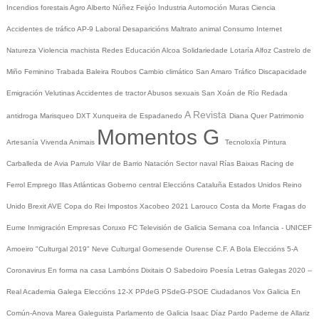
Incendios forestais
Agro
Alberto Núñez Feijóo
Industria
Automoción
Muras
Ciencia
Accidentes de tráfico
AP-9
Laboral
Desaparicións
Maltrato animal
Consumo
Internet
Natureza
Violencia machista
Redes
Educación
Alcoa
Solidariedade
Lotaría
Alfoz
Castrelo de
Miño
Feminino
Trabada
Baleira
Roubos
Cambio climático
San Amaro
Tráfico
Discapacidade
Emigración
Velutinas
Accidentes de tractor
Abusos sexuais
San Xoán de Río
Redada
A Revista
antidroga
Marisqueo
DXT
Xunqueira de Espadanedo
Diana Quer
Patrimonio
Momentos G
Artesanía
Vivenda
Animais
Tecnoloxía
Pintura
Carballeda de Avia
Parrulo
Vilar de Barrio
Natación
Sector naval
Rías Baixas
Racing de
Ferrol
Emprego
Illas Atlánticas
Goberno central
Eleccións
Cataluña
Estados Unidos
Reino
Unido
Brexit
AVE
Copa do Rei
Impostos
Xacobeo 2021
Larouco
Costa da Morte
Fragas do
Eume
Inmigración
Empresas
Coruxo FC
Televisión de Galicia
Semana coa Infancia - UNICEF
Amoeiro
"Culturgal 2019"
Neve
Culturgal
Gomesende
Ourense C.F.
A Bola
Eleccións 5-A
Coronavirus
En forma na casa
Lambóns Dixitais
O Sabedoiro
Poesía Letras Galegas 2020
--
Real Academia Galega
Eleccións 12-X
PPdeG
PSdeG-PSOE
Ciudadanos
Vox
Galicia En
Común-Anova
Marea Galeguista
Parlamento de Galicia
Isaac Díaz Pardo
Paderne de Allariz