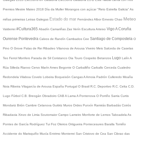
Premios Mestre Mateo 2018
Día da Muller
Morangos con açúcar
"Reto Estrella Galicia"
As
Meteo
Estado do mar
miñas primeiras Letras Galegas
Fernández Albor
Ernesto Chao
#Cultura365
Vigo
A Coruña
Valderrei
Abadín
Camariñas
Zas
Verín
Escultura
Arteixo
Ourense
Pontevedra
Santiago de Compostela
Calvos de Randín
Cambados
Cee
O
Pino
O Grove
Palas de Rei
Ribadeo
Vilanova de Arousa
Viveiro
Meis
Salceda de Caselas
Lugo
Teo
Ferrol
Monfero
Parada de Sil
Coristanco
Oia
Touro
Cospeito
Betanzos
Lalín
A
Rúa
Silleda
Rianxo
Cervo
Marín
Ames
Begonte
O Carballiño
Carballo
Cerceda
Cualedro
Redondela
Vilaboa
Covelo
Lobeira
Boqueixón
Cangas
A Arnoia
Padrón
Culleredo
Moaña
Noia
Ribeira
Vilagarcía de Arousa
España
Portugal
O Brasil
R.C. Deportivo
R.C. Celta
C.D.
Lugo
Fútbol
C.B. Breogán
Obradoiro CAB
A Lama
A Pontenova
O Porriño
Sarria
Curtis
Mondariz
Brión
Cambre
Celanova
Guitiriz
Muros
Ordes
Punxín
Ramirás
Barbadás
Coirós
Ribadavia
Xinzo de Limia
Soutomaior
Campo Lameiro
Monforte de Lemos
Taboadela
As
Pontes de García Rodríguez
Tui
Foz
Oleiros
Ortigueira
Pontecesures
Baralla
Tomiño
Accidente do Marisquiño
Muxía
Entrimo
Monterrei
San Cristovo de Cea
San Cibrao das