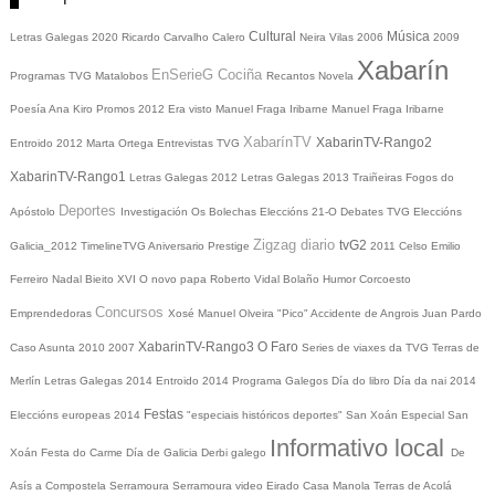
Cultural
Música
Letras Galegas 2020
Ricardo Carvalho Calero
Neira Vilas
2006
2009
Xabarín
EnSerieG
Cociña
Programas TVG
Matalobos
Recantos
Novela
Poesía
Ana Kiro
Promos
2012
Era visto
Manuel Fraga Iribarne
Manuel Fraga Iribarne
XabarínTV
XabarinTV-Rango2
Entroido 2012
Marta Ortega
Entrevistas TVG
XabarinTV-Rango1
Letras Galegas 2012
Letras Galegas
2013
Traiñeiras
Fogos do
Deportes
Apóstolo
Investigación
Os Bolechas
Eleccións 21-O
Debates TVG
Eleccións
Zigzag diario
tvG2
Galicia_2012
TimelineTVG
Aniversario Prestige
2011
Celso Emilio
Ferreiro
Nadal
Bieito XVI
O novo papa
Roberto Vidal Bolaño
Humor
Corcoesto
Concursos
Emprendedoras
Xosé Manuel Olveira "Pico"
Accidente de Angrois
Juan Pardo
XabarinTV-Rango3
O Faro
Caso Asunta
2010
2007
Series de viaxes da TVG
Terras de
Merlín
Letras Galegas 2014
Entroido 2014
Programa Galegos
Día do libro
Día da nai
2014
Festas
Eleccións europeas 2014
"especiais históricos deportes"
San Xoán
Especial San
Informativo local
Xoán
Festa do Carme
Día de Galicia
Derbi galego
De
Asís a Compostela
Serramoura
Serramoura video
Eirado
Casa Manola
Terras de Acolá