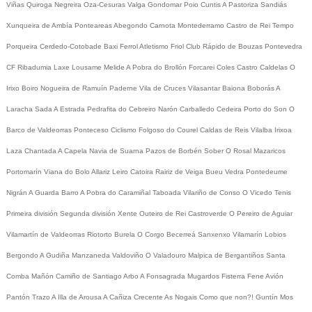
Viñas
Quiroga
Negreira
Oza-Cesuras
Valga
Gondomar
Poio
Cuntis
A Pastoriza
Sandiás
Xunqueira de Ambía
Ponteareas
Abegondo
Carnota
Montederramo
Castro de Rei
Tempo
Porqueira
Cerdedo-Cotobade
Baxi Ferrol
Atletismo
Friol
Club Rápido de Bouzas
Pontevedra
CF
Ribadumia
Laxe
Lousame
Melide
A Pobra do Brollón
Forcarei
Coles
Castro Caldelas
O
Irixo
Boiro
Nogueira de Ramuín
Paderne
Vila de Cruces
Vilasantar
Baiona
Boborás
A
Laracha
Sada
A Estrada
Pedrafita do Cebreiro
Narón
Carballedo
Cedeira
Porto do Son
O
Barco de Valdeorras
Ponteceso
Ciclismo
Folgoso do Courel
Caldas de Reis
Vilalba
Irixoa
Laza
Chantada
A Capela
Navia de Suarna
Pazos de Borbén
Sober
O Rosal
Mazaricos
Portomarín
Viana do Bolo
Allariz
Leiro
Catoira
Rairiz de Veiga
Bueu
Vedra
Pontedeume
Nigrán
A Guarda
Barro
A Pobra do Caramiñal
Taboada
Vilariño de Conso
O Vicedo
Tenis
Primeira división
Segunda división
Xente
Outeiro de Rei
Castroverde
O Pereiro de Aguiar
Vilamartín de Valdeorras
Riotorto
Burela
O Corgo
Becerreá
Sanxenxo
Vilamarín
Lobios
Bergondo
A Gudiña
Manzaneda
Valdoviño
O Valadouro
Malpica de Bergantiños
Santa
Comba
Mañón
Camiño de Santiago
Arbo
A Fonsagrada
Mugardos
Fisterra
Fene
Avión
Pantón
Trazo
A Illa de Arousa
A Cañiza
Crecente
As Nogais
Como que non?!
Guntín
Mos