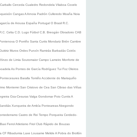
Carballo
Cerceda
Cualedro
Redondela
Vilaboa
Covelo
oqueixón
Cangas
A Arnoia
Padrón
Culleredo
Moaña
Noia
lagarcía de Arousa
España
Portugal
O Brasil
R.C.
R.C. Celta
C.D. Lugo
Fútbol
C.B. Breogán
Obradoiro CAB
Pontenova
O Porriño
Sarria
Curtis
Mondariz
Brión
Cambre
Guitiriz
Muros
Ordes
Punxín
Ramirás
Barbadás
Coirós
Xinzo de Limia
Soutomaior
Campo Lameiro
Monforte de
boadela
As Pontes de García Rodríguez
Tui
Foz
Oleiros
Pontecesures
Baralla
Tomiño
Accidente do Marisquiño
rimo
Monterrei
San Cristovo de Cea
San Cibrao das Viñas
egreira
Oza-Cesuras
Valga
Gondomar
Poio
Cuntis
A
Sandiás
Xunqueira de Ambía
Ponteareas
Abegondo
ontederramo
Castro de Rei
Tempo
Porqueira
Cerdedo-
Baxi Ferrol
Atletismo
Friol
Club Rápido de Bouzas
ra CF
Ribadumia
Laxe
Lousame
Melide
A Pobra do Brollón