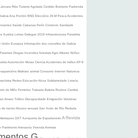
Láncara
Riós
Turismo
Agolada
Cerdido
Boimorto
Padrenda
Galicia
Ana Pontón
BNG
Eleccións 26-M
Pesca
Accidentes
ervantes
Saúde
Cabanas
Petín
Comercio
Sanidade
ura
Xustiza
Letras Galegas 2019
Infraestruturas
Paradela
r
Unión Europea
Información dos concellos de Galicia
 Paramos
Drogas
Incendios forestais
Agro
Alberto Núñez
ustria
Automoción
Muras
Ciencia
Accidentes de tráfico
AP-9
saparicións
Maltrato animal
Consumo
Internet
Natureza
 machista
Redes
Educación
Alcoa
Solidariedade
Lotaría
relo de Miño
Feminino
Trabada
Baleira
Roubos
Cambio
an Amaro
Tráfico
Discapacidade
Emigración
Velutinas
 de tractor
Abusos sexuais
San Xoán de Río
Redada
A Revista
Marisqueo
DXT
Xunqueira de Espadanedo
er
Patrimonio
Artesanía
Vivenda
Animais
mentos G