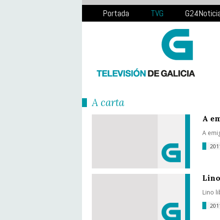
Portada
TVG
G24Notici
Á carta
A em
A emig
20
Lino
Lino l
20