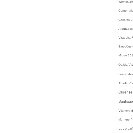
Womex 2
Centenari
Casares
L
Atentados
Viradeira
Eleccións
Mateo 20
Galicia"
As
Fernández
Abadín
Ca
Ourens
Santiag
Vilanova 
Monfero
P
Lugo
Lal