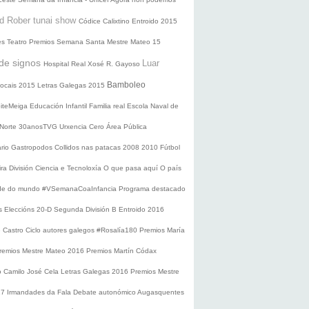
d Rober tunai show
Códice Calixtino
Entroido 2015
es
Teatro
Premios
Semana Santa
Mestre Mateo 15
de signos
Luar
Hospital Real
Xosé R. Gayoso
Bamboleo
 locais 2015
Letras Galegas 2015
oiteMeiga
Educación Infantil
Familia real
Escola Naval de
 Norte
30anosTVG
Urxencia Cero
Área Pública
ario
Gastropodos
Collidos nas patacas
2008
2010
Fútbol
ira División
Ciencia e Tecnoloxía
O que pasa aquí
O país
nde do mundo
#VSemanaCoaInfancia
Programa destacado
s
Eleccións 20-D
Segunda División B
Entroido 2016
e Castro
Ciclo autores galegos
#Rosalía180
Premios María
remios Mestre Mateo 2016
Premios Martín Códax
o Camilo José Cela
Letras Galegas 2016
Premios Mestre
17
Irmandades da Fala
Debate autonómico
Augasquentes