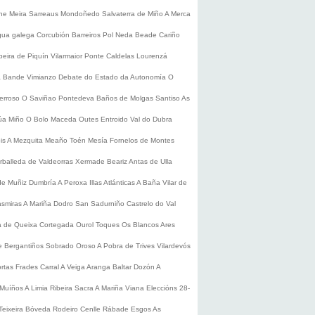
he
Meira
Sarreaus
Mondoñedo
Salvaterra de Miño
A Merca
gua galega
Corcubión
Barreiros
Pol
Neda
Beade
Cariño
beira de Piquín
Vilarmaior
Ponte Caldelas
Lourenzá
a
Bande
Vimianzo
Debate do Estado da Autonomía
O
erroso
O Saviñao
Pontedeva
Baños de Molgas
Santiso
As
úa
Miño
O Bolo
Maceda
Outes
Entroido
Val do Dubra
is
A Mezquita
Meaño
Toén
Mesía
Fornelos de Montes
rballeda de Valdeorras
Xermade
Beariz
Antas de Ulla
de Muñiz
Dumbría
A Peroxa
Illas Atlánticas
A Baña
Vilar de
asmiras
A Mariña
Dodro
San Sadurniño
Castrelo do Val
a de Queixa
Cortegada
Ourol
Toques
Os Blancos
Ares
 Bergantiños
Sobrado
Oroso
A Pobra de Trives
Vilardevós
rtas
Frades
Carral
A Veiga
Aranga
Baltar
Dozón
A
Muíños
A Limia
Ribeira Sacra
A Mariña
Viana
Eleccións 28-
Teixeira
Bóveda
Rodeiro
Cenlle
Rábade
Esgos
As