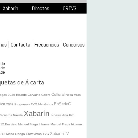
Xabarín
Directos
CRTVG
mas
Contacta
Frecuencias
Concursos
ade
ade
ade
quetas de Á carta
Cultural
legas 2020
Ricardo Carvalho Calero
Neira Vilas
EnSerieG
ica
2009
Programas TVG
Matalobos
Xabarín
Recantos
Novela
Poesía
Ana Kiro
012
Era visto
Manuel Fraga Iribarne
Manuel Fraga Iribarne
XabarínTV
2012
Marta Ortega
Entrevistas TVG