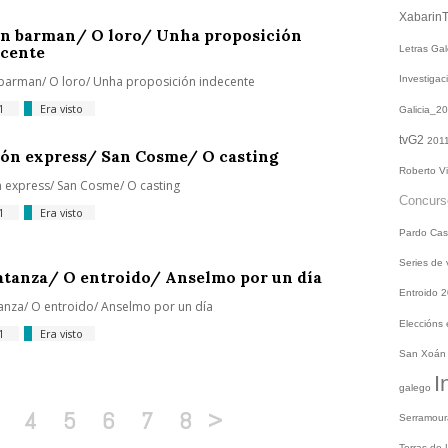
Xabarin
n barman/ O loro/ Unha proposición
cente
Letras Ga
 barman/ O loro/ Unha proposición indecente
Investiga
11
Era visto
Galicia_2
tvG2
201
ón express/ San Cosme/ O casting
Roberto V
 express/ San Cosme/ O casting
Concur
11
Era visto
Pardo
Cas
Series de
tanza/ O entroido/ Anselmo por un día
Entroido 
anza/ O entroido/ Anselmo por un día
Eleccións
11
Era visto
San Xoá
I
galego
4
5
6
7
8
>
Serramou
Terras do