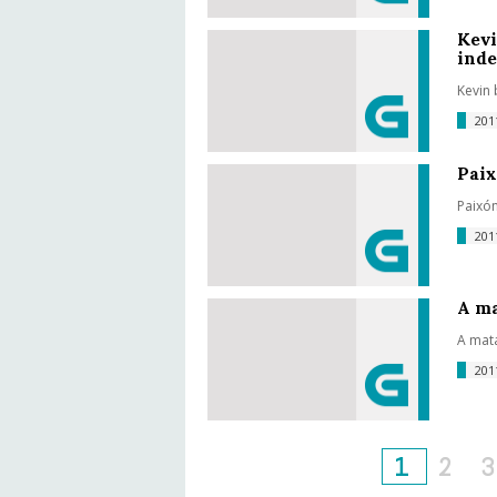
Kevi
inde
Kevin
20
Paix
Paixón
20
A ma
A mat
20
1
2
3