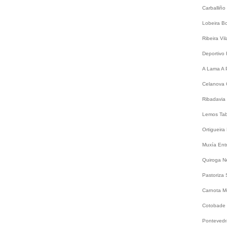
Carballiño
Lobeira
B
Ribeira
Vi
Deportivo
A Lama
A 
Celanova
Ribadavia
Lemos
Ta
Ortigueira
Muxía
Ent
Quiroga
N
Pastoriza
Carnota
M
Cotobade
Ponteved