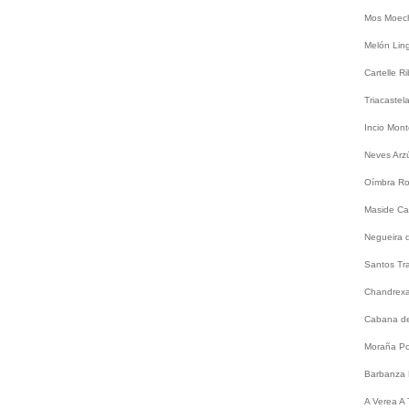
Mos
Moec
Melón
Lin
Cartelle
Ri
Triacastel
Incio
Mont
Neves
Arz
Oímbra
Ro
Maside
Ca
Negueira 
Santos
Tr
Chandrex
Cabana de
Moraña
Po
Barbanza
A
Verea
A 