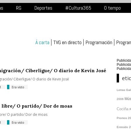
as
RG
Deportes
#Cultura365
O tempo
Á carta
TVG en directo
Programación
Progra
Publicid
Publicid
Publicid
igración/ Ciberligue/ O diario de Kevin José
eti
ración/ Ciberligue/ O diario de Kevin José
11
Era visto
Letras Ga
Mús
2006
 libre/ O partido/ Dor de moas
Cociña
ibre/ O partido/ Dor de moas
Promos
2
11
Era visto
Entroido 