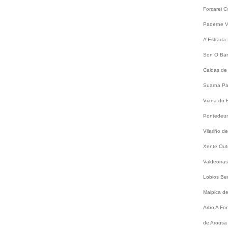
Forcarei
C
Paderne
V
A Estrada
Son
O Bar
Caldas de
Suarna
Pa
Viana do 
Pontede
Vilariño 
Xente
Out
Valdeorra
Lobios
Be
Malpica d
Arbo
A Fo
de Arousa