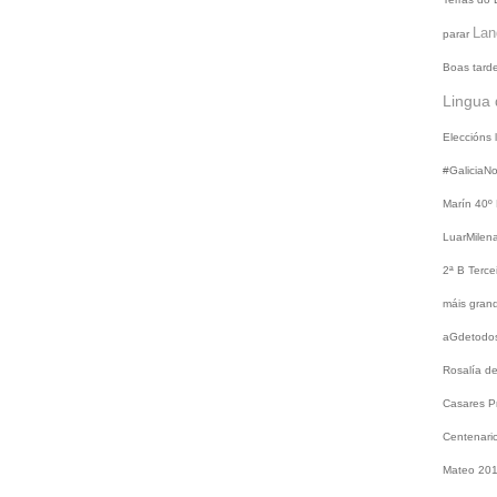
Lan
parar
Boas tard
Lingua 
Eleccións
#GaliciaN
Marín
40º
LuarMilen
2ª B
Terce
máis gra
aGdetodo
Rosalía d
Casares
P
Centenari
Mateo 20