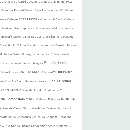
016
O final do Camiño
Álvaro Cunqueiro
Entroido 2017
o Eduardo Pondal
DestinoStgo
Axuda en acción
Carlos
Libros
etras Galegas 2017
Xabarín club
Radio Galega
 Cataluña
Cine
Exposicións
Efemérides
Arte
Incendios
Fotografía
Letras Galegas 2018
Eleccións en Cataluña
 Cataluña 21-D
Este Nadal canta con nós
Premios Mestre
18
Día da Muller
Morangos con açúcar
"Reto Estrella
Estado do mar
 miñas primeiras Letras Galegas
Meteo
#Cultura365
 Albor
Ernesto Chao
Valderrei
Vigo
A Coruña
mariñas
Zas
Verín
Escultura
Arteixo
e
Pontevedra
Calvos de Randín
Cambados
Cee
o de Compostela
O Pino
O Grove
Palas de Rei
Ribadeo
de Arousa
Viveiro
Meis
Salceda de Caselas
Teo
Ferrol
arada de Sil
Coristanco
Oia
Touro
Cospeito
Betanzos
ín
A Rúa
Silleda
Rianxo
Cervo
Marín
Ames
Begonte
O