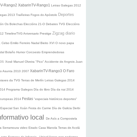
TV-Rango2
XabarinTV-Rango1
Letras Galegas 2012
Deportes
legas
2013
Traiñeiras
Fogos do Apóstolo
ción
Os Bolechas
Eleccións 21-O
Debates TVG
Eleccións
Zigzag diario
012
TimelineTVG
Aniversario Prestige
1
Celso Emilio Ferreiro
Nadal
Bieito XVI
O novo papa
idal Bolaño
Humor
Corcoesto
Emprendedoras
sos
Xosé Manuel Olveira "Pico"
Accidente de Angrois
Juan
XabarinTV-Rango3
O Faro
o Asunta
2010
2007
 viaxes da TVG
Terras de Merlín
Letras Galegas 2014
2014
Programa Galegos
Día do libro
Día da nai
2014
Festas
 europeas 2014
"especiais históricos deportes"
n
Especial San Xoán
Festa do Carme
Día de Galicia
Derbi
nformativo local
De Asís a Compostela
ra
Serramoura video
Eirado
Casa Manola
Terras de Acolá
 Leste
Semana da Infancia - Unicef
Agora non podemos