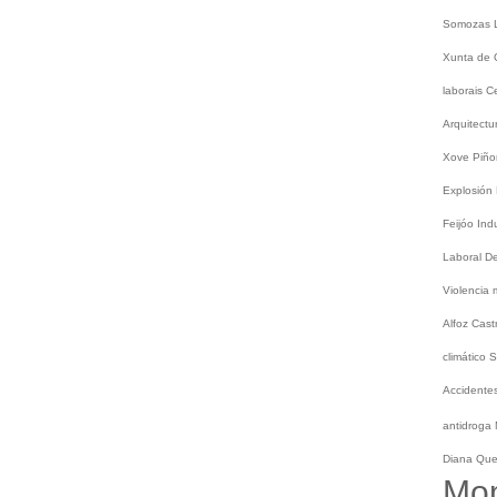
Somozas
Xunta de 
laborais
C
Arquitect
Xove
Piño
Explosión
Feijóo
Ind
Laboral
De
Violencia
Alfoz
Cast
climático
S
Accidentes
antidroga
Diana Qu
Mo