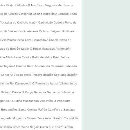
oles
Castro Caldelas
O Irixo
Boiro
Nogueira de Ramuín
ila de Cruces
Vilasantar
Baiona
Boborás
A Laracha
Sada
Pedrafita do Cebreiro
Narón
Carballedo
Cedeira
Porto do
co de Valdeorras
Ponteceso
Ciclismo
Folgoso do Courel
 Reis
Vilalba
Irixoa
Laza
Chantada
A Capela
Navia de
zos de Borbén
Sober
O Rosal
Mazaricos
Portomarín
Bolo
Allariz
Leiro
Catoira
Rairiz de Veiga
Bueu
Vedra
ume
Nigrán
A Guarda
Barro
A Pobra do Caramiñal
Taboada
de Conso
O Vicedo
Tenis
Primeira división
Segunda división
eiro de Rei
Castroverde
O Pereiro de Aguiar
Vilamartín de
s
Riotorto
Burela
O Corgo
Becerreá
Sanxenxo
Vilamarín
rgondo
A Gudiña
Manzaneda
Valdoviño
O Valadouro
e Bergantiños
Santa Comba
Mañón
Camiño de Santiago
nsagrada
Mugardos
Fisterra
Fene
Avión
Pantón
Trazo
A Illa
A Cañiza
Crecente
As Nogais
Como que non?!
Guntín