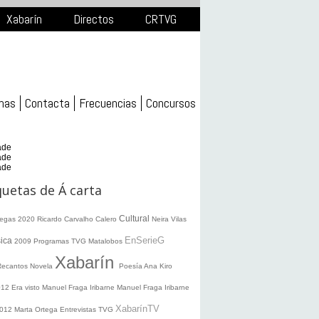
Xabarín
Directos
CRTVG
mas
Contacta
Frecuencias
Concursos
ade
ade
ade
quetas de Á carta
Cultural
legas 2020
Ricardo Carvalho Calero
Neira Vilas
EnSerieG
ica
2009
Programas TVG
Matalobos
Xabarín
Recantos
Novela
Poesía
Ana Kiro
012
Era visto
Manuel Fraga Iribarne
Manuel Fraga Iribarne
XabarínTV
2012
Marta Ortega
Entrevistas TVG