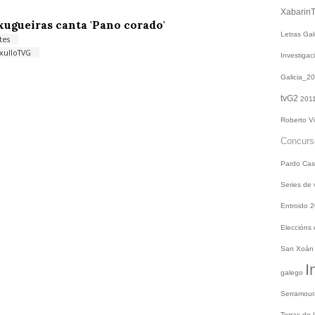
Xabarin
ugueiras canta 'Pano corado'
Letras Ga
tes
xulloTVG
Investiga
Galicia_2
tvG2
201
Roberto V
Concur
Pardo
Cas
Series de
Entroido 
Eleccións
San Xoá
I
galego
Serramou
Terras do