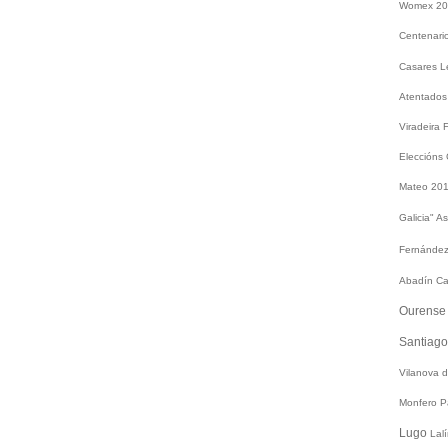
Womex 2
Centenari
Casares
L
Atentados
Viradeira
Eleccións
Mateo 20
Galicia"
As
Fernández
Abadín
Ca
Ourens
Santiag
Vilanova 
Monfero
P
Lugo
Lal