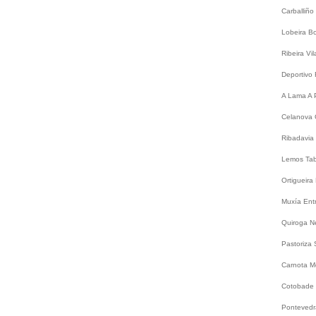
Carballiño
Lobeira
B
Ribeira
Vi
Deportivo
A Lama
A 
Celanova
Ribadavia
Lemos
Ta
Ortigueira
Muxía
Ent
Quiroga
N
Pastoriza
Carnota
M
Cotobade
Ponteved