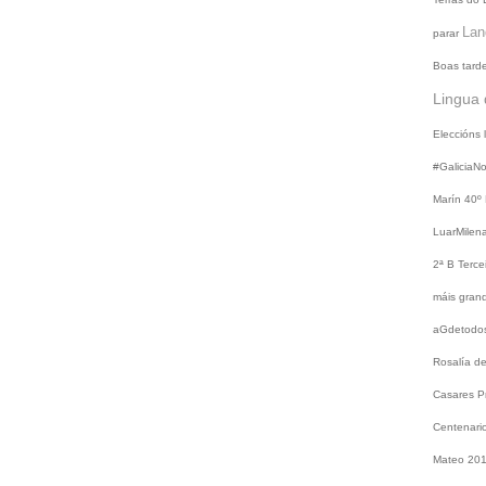
Lan
parar
Boas tard
Lingua 
Eleccións
#GaliciaN
Marín
40º
LuarMilen
2ª B
Terce
máis gra
aGdetodo
Rosalía d
Casares
P
Centenari
Mateo 20