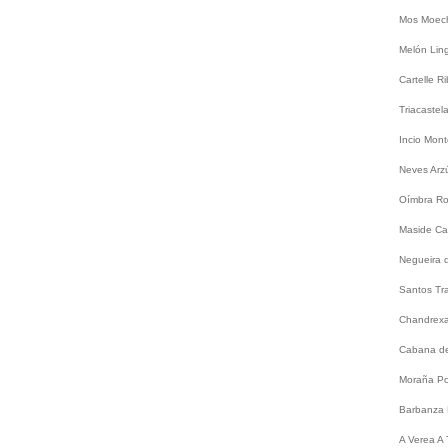
Mos
Moec
Melón
Lin
Cartelle
Ri
Triacastel
Incio
Mont
Neves
Arz
Oímbra
Ro
Maside
Ca
Negueira 
Santos
Tr
Chandrex
Cabana de
Moraña
Po
Barbanza
A
Verea
A 