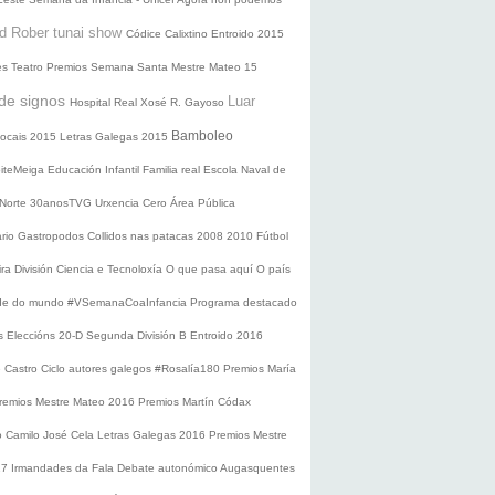
d Rober tunai show
Códice Calixtino
Entroido 2015
es
Teatro
Premios
Semana Santa
Mestre Mateo 15
de signos
Luar
Hospital Real
Xosé R. Gayoso
Bamboleo
 locais 2015
Letras Galegas 2015
oiteMeiga
Educación Infantil
Familia real
Escola Naval de
 Norte
30anosTVG
Urxencia Cero
Área Pública
ario
Gastropodos
Collidos nas patacas
2008
2010
Fútbol
ira División
Ciencia e Tecnoloxía
O que pasa aquí
O país
nde do mundo
#VSemanaCoaInfancia
Programa destacado
s
Eleccións 20-D
Segunda División B
Entroido 2016
e Castro
Ciclo autores galegos
#Rosalía180
Premios María
remios Mestre Mateo 2016
Premios Martín Códax
o Camilo José Cela
Letras Galegas 2016
Premios Mestre
17
Irmandades da Fala
Debate autonómico
Augasquentes