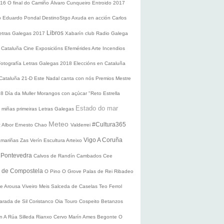
016
O final do Camiño
Álvaro Cunqueiro
Entroido 2017
o Eduardo Pondal
DestinoStgo
Axuda en acción
Carlos
Libros
etras Galegas 2017
Xabarín club
Radio Galega
 Cataluña
Cine
Exposicións
Efemérides
Arte
Incendios
Fotografía
Letras Galegas 2018
Eleccións en Cataluña
 Cataluña 21-D
Este Nadal canta con nós
Premios Mestre
18
Día da Muller
Morangos con açúcar
"Reto Estrella
Estado do mar
 miñas primeiras Letras Galegas
Meteo
#Cultura365
 Albor
Ernesto Chao
Valderrei
Vigo
A Coruña
mariñas
Zas
Verín
Escultura
Arteixo
e
Pontevedra
Calvos de Randín
Cambados
Cee
o de Compostela
O Pino
O Grove
Palas de Rei
Ribadeo
de Arousa
Viveiro
Meis
Salceda de Caselas
Teo
Ferrol
arada de Sil
Coristanco
Oia
Touro
Cospeito
Betanzos
ín
A Rúa
Silleda
Rianxo
Cervo
Marín
Ames
Begonte
O