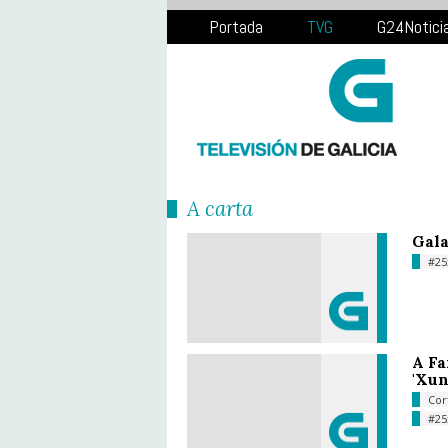
Portada
TVG
G24Notici
Á carta
Gala
#25
A Fa
'Xun
Cor
#25