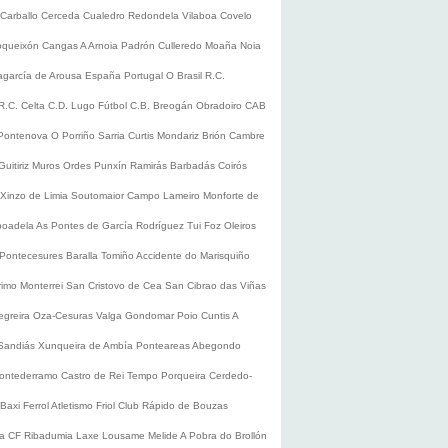
Carballo
Cerceda
Cualedro
Redondela
Vilaboa
Covelo
oqueixón
Cangas
A Arnoia
Padrón
Culleredo
Moaña
Noia
lagarcía de Arousa
España
Portugal
O Brasil
R.C.
R.C. Celta
C.D. Lugo
Fútbol
C.B. Breogán
Obradoiro CAB
Pontenova
O Porriño
Sarria
Curtis
Mondariz
Brión
Cambre
Guitiriz
Muros
Ordes
Punxín
Ramirás
Barbadás
Coirós
Xinzo de Limia
Soutomaior
Campo Lameiro
Monforte de
boadela
As Pontes de García Rodríguez
Tui
Foz
Oleiros
Pontecesures
Baralla
Tomiño
Accidente do Marisquiño
rimo
Monterrei
San Cristovo de Cea
San Cibrao das Viñas
egreira
Oza-Cesuras
Valga
Gondomar
Poio
Cuntis
A
Sandiás
Xunqueira de Ambía
Ponteareas
Abegondo
ontederramo
Castro de Rei
Tempo
Porqueira
Cerdedo-
Baxi Ferrol
Atletismo
Friol
Club Rápido de Bouzas
ra CF
Ribadumia
Laxe
Lousame
Melide
A Pobra do Brollón