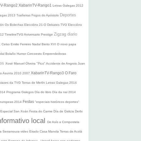
TV-Rango2
XabarinTV-Rango1
Letras Galegas 2012
Deportes
legas
2013
Traiñeiras
Fogos do Apóstolo
ción
Os Bolechas
Eleccións 21-O
Debates TVG
Eleccións
Zigzag diario
012
TimelineTVG
Aniversario Prestige
1
Celso Emilio Ferreiro
Nadal
Bieito XVI
O novo papa
idal Bolaño
Humor
Corcoesto
Emprendedoras
sos
Xosé Manuel Olveira "Pico"
Accidente de Angrois
Juan
XabarinTV-Rango3
O Faro
o Asunta
2010
2007
 viaxes da TVG
Terras de Merlín
Letras Galegas 2014
2014
Programa Galegos
Día do libro
Día da nai
2014
Festas
 europeas 2014
"especiais históricos deportes"
n
Especial San Xoán
Festa do Carme
Día de Galicia
Derbi
nformativo local
De Asís a Compostela
ra
Serramoura video
Eirado
Casa Manola
Terras de Acolá
 Leste
Semana da Infancia - Unicef
Agora non podemos