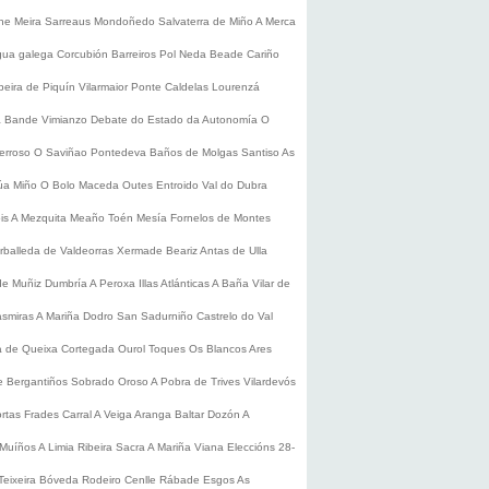
he
Meira
Sarreaus
Mondoñedo
Salvaterra de Miño
A Merca
gua galega
Corcubión
Barreiros
Pol
Neda
Beade
Cariño
beira de Piquín
Vilarmaior
Ponte Caldelas
Lourenzá
a
Bande
Vimianzo
Debate do Estado da Autonomía
O
erroso
O Saviñao
Pontedeva
Baños de Molgas
Santiso
As
úa
Miño
O Bolo
Maceda
Outes
Entroido
Val do Dubra
is
A Mezquita
Meaño
Toén
Mesía
Fornelos de Montes
rballeda de Valdeorras
Xermade
Beariz
Antas de Ulla
de Muñiz
Dumbría
A Peroxa
Illas Atlánticas
A Baña
Vilar de
asmiras
A Mariña
Dodro
San Sadurniño
Castrelo do Val
a de Queixa
Cortegada
Ourol
Toques
Os Blancos
Ares
 Bergantiños
Sobrado
Oroso
A Pobra de Trives
Vilardevós
rtas
Frades
Carral
A Veiga
Aranga
Baltar
Dozón
A
Muíños
A Limia
Ribeira Sacra
A Mariña
Viana
Eleccións 28-
Teixeira
Bóveda
Rodeiro
Cenlle
Rábade
Esgos
As