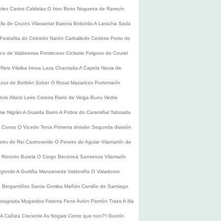
oles
Castro Caldelas
O Irixo
Boiro
Nogueira de Ramuín
ila de Cruces
Vilasantar
Baiona
Boborás
A Laracha
Sada
Pedrafita do Cebreiro
Narón
Carballedo
Cedeira
Porto do
co de Valdeorras
Ponteceso
Ciclismo
Folgoso do Courel
 Reis
Vilalba
Irixoa
Laza
Chantada
A Capela
Navia de
zos de Borbén
Sober
O Rosal
Mazaricos
Portomarín
Bolo
Allariz
Leiro
Catoira
Rairiz de Veiga
Bueu
Vedra
ume
Nigrán
A Guarda
Barro
A Pobra do Caramiñal
Taboada
de Conso
O Vicedo
Tenis
Primeira división
Segunda división
eiro de Rei
Castroverde
O Pereiro de Aguiar
Vilamartín de
s
Riotorto
Burela
O Corgo
Becerreá
Sanxenxo
Vilamarín
rgondo
A Gudiña
Manzaneda
Valdoviño
O Valadouro
e Bergantiños
Santa Comba
Mañón
Camiño de Santiago
nsagrada
Mugardos
Fisterra
Fene
Avión
Pantón
Trazo
A Illa
A Cañiza
Crecente
As Nogais
Como que non?!
Guntín