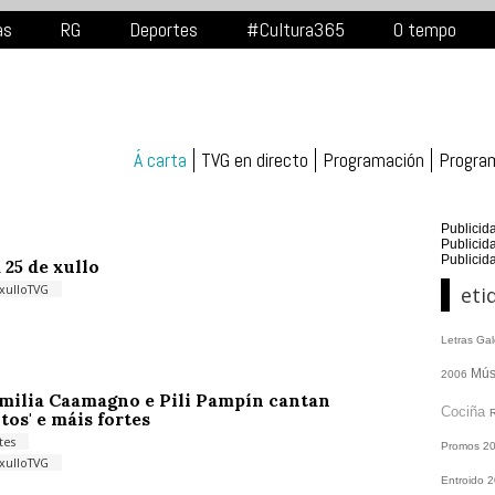
as
RG
Deportes
#Cultura365
O tempo
Á carta
TVG en directo
Programación
Progra
Publicid
Publicid
Publicid
 25 de xullo
xulloTVG
eti
Letras Ga
Mús
2006
milia Caamagno e Pili Pampín cantan
Cociña
tos' e máis fortes
tes
Promos
2
xulloTVG
Entroido 