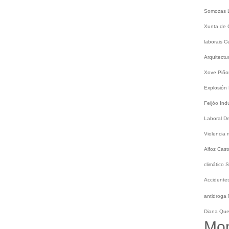
Somozas
Xunta de 
laborais
C
Arquitect
Xove
Piño
Explosión
Feijóo
Ind
Laboral
De
Violencia
Alfoz
Cast
climático
S
Accidentes
antidroga
Diana Qu
Mo