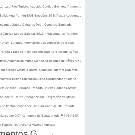
Láncara
Riós
Turismo
Agolada
Cerdido
Boimorto
Padrenda
Galicia
Ana Pontón
BNG
Eleccións 26-M
Pesca
Accidentes
ervantes
Saúde
Cabanas
Petín
Comercio
Sanidade
ura
Xustiza
Letras Galegas 2019
Infraestruturas
Paradela
r
Unión Europea
Información dos concellos de Galicia
 Paramos
Drogas
Incendios forestais
Agro
Alberto Núñez
ustria
Automoción
Muras
Ciencia
Accidentes de tráfico
AP-9
saparicións
Maltrato animal
Consumo
Internet
Natureza
 machista
Redes
Educación
Alcoa
Solidariedade
Lotaría
relo de Miño
Feminino
Trabada
Baleira
Roubos
Cambio
an Amaro
Tráfico
Discapacidade
Emigración
Velutinas
 de tractor
Abusos sexuais
San Xoán de Río
Redada
A Revista
Marisqueo
DXT
Xunqueira de Espadanedo
er
Patrimonio
Artesanía
Vivenda
Animais
mentos G