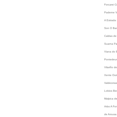
Forcarei
C
Paderne
V
A Estrada
Son
O Bar
Caldas de
Suarna
Pa
Viana do 
Pontede
Vilariño 
Xente
Out
Valdeorra
Lobios
Be
Malpica d
Arbo
A Fo
de Arousa