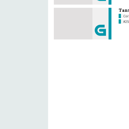
Tanx
Cor
#25