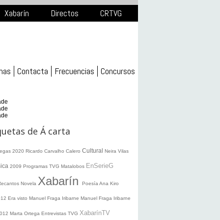
Xabarín
Directos
CRTVG
mas
Contacta
Frecuencias
Concursos
ade
ade
ade
quetas de Á carta
Cultural
legas 2020
Ricardo Carvalho Calero
Neira Vilas
EnSerieG
ica
2009
Programas TVG
Matalobos
Xabarín
Recantos
Novela
Poesía
Ana Kiro
012
Era visto
Manuel Fraga Iribarne
Manuel Fraga Iribarne
XabarínTV
2012
Marta Ortega
Entrevistas TVG