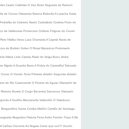
oles
Castro Caldelas
O Irixo
Boiro
Nogueira de Ramuín
ila de Cruces
Vilasantar
Baiona
Boborás
A Laracha
Sada
Pedrafita do Cebreiro
Narón
Carballedo
Cedeira
Porto do
co de Valdeorras
Ponteceso
Ciclismo
Folgoso do Courel
 Reis
Vilalba
Irixoa
Laza
Chantada
A Capela
Navia de
zos de Borbén
Sober
O Rosal
Mazaricos
Portomarín
Bolo
Allariz
Leiro
Catoira
Rairiz de Veiga
Bueu
Vedra
ume
Nigrán
A Guarda
Barro
A Pobra do Caramiñal
Taboada
de Conso
O Vicedo
Tenis
Primeira división
Segunda división
eiro de Rei
Castroverde
O Pereiro de Aguiar
Vilamartín de
s
Riotorto
Burela
O Corgo
Becerreá
Sanxenxo
Vilamarín
rgondo
A Gudiña
Manzaneda
Valdoviño
O Valadouro
e Bergantiños
Santa Comba
Mañón
Camiño de Santiago
nsagrada
Mugardos
Fisterra
Fene
Avión
Pantón
Trazo
A Illa
A Cañiza
Crecente
As Nogais
Como que non?!
Guntín