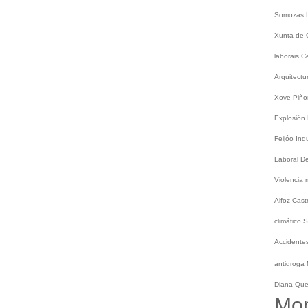
Somozas
Xunta de 
laborais
C
Arquitect
Xove
Piño
Explosión
Feijóo
Ind
Laboral
De
Violencia
Alfoz
Cast
climático
S
Accidentes
antidroga
Diana Qu
Mo