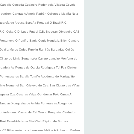
Carballo
Cerceda
Cualedro
Redondela
Vilaboa
Covelo
oqueixón
Cangas
A Arnoia
Padrón
Culleredo
Moaña
Noia
lagarcía de Arousa
España
Portugal
O Brasil
R.C.
R.C. Celta
C.D. Lugo
Fútbol
C.B. Breogán
Obradoiro CAB
Pontenova
O Porriño
Sarria
Curtis
Mondariz
Brión
Cambre
Guitiriz
Muros
Ordes
Punxín
Ramirás
Barbadás
Coirós
Xinzo de Limia
Soutomaior
Campo Lameiro
Monforte de
boadela
As Pontes de García Rodríguez
Tui
Foz
Oleiros
Pontecesures
Baralla
Tomiño
Accidente do Marisquiño
rimo
Monterrei
San Cristovo de Cea
San Cibrao das Viñas
egreira
Oza-Cesuras
Valga
Gondomar
Poio
Cuntis
A
Sandiás
Xunqueira de Ambía
Ponteareas
Abegondo
ontederramo
Castro de Rei
Tempo
Porqueira
Cerdedo-
Baxi Ferrol
Atletismo
Friol
Club Rápido de Bouzas
ra CF
Ribadumia
Laxe
Lousame
Melide
A Pobra do Brollón