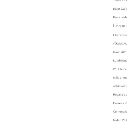
Lan
parar
Boas tard
Lingua 
Eleccións
#GaliciaN
Marín
40º
LuarMilen
2ª B
Terce
máis gra
aGdetodo
Rosalía d
Casares
P
Centenari
Mateo 20