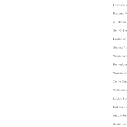
Forcarei
C
Paderne
V
A Estrada
Son
O Bar
Caldas de
Suarna
Pa
Viana do 
Pontede
Vilariño 
Xente
Out
Valdeorra
Lobios
Be
Malpica d
Arbo
A Fo
de Arousa