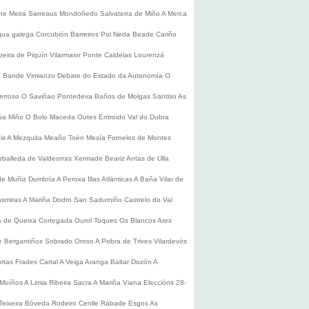
he
Meira
Sarreaus
Mondoñedo
Salvaterra de Miño
A Merca
gua galega
Corcubión
Barreiros
Pol
Neda
Beade
Cariño
beira de Piquín
Vilarmaior
Ponte Caldelas
Lourenzá
a
Bande
Vimianzo
Debate do Estado da Autonomía
O
erroso
O Saviñao
Pontedeva
Baños de Molgas
Santiso
As
úa
Miño
O Bolo
Maceda
Outes
Entroido
Val do Dubra
is
A Mezquita
Meaño
Toén
Mesía
Fornelos de Montes
rballeda de Valdeorras
Xermade
Beariz
Antas de Ulla
de Muñiz
Dumbría
A Peroxa
Illas Atlánticas
A Baña
Vilar de
asmiras
A Mariña
Dodro
San Sadurniño
Castrelo do Val
a de Queixa
Cortegada
Ourol
Toques
Os Blancos
Ares
 Bergantiños
Sobrado
Oroso
A Pobra de Trives
Vilardevós
rtas
Frades
Carral
A Veiga
Aranga
Baltar
Dozón
A
Muíños
A Limia
Ribeira Sacra
A Mariña
Viana
Eleccións 28-
Teixeira
Bóveda
Rodeiro
Cenlle
Rábade
Esgos
As