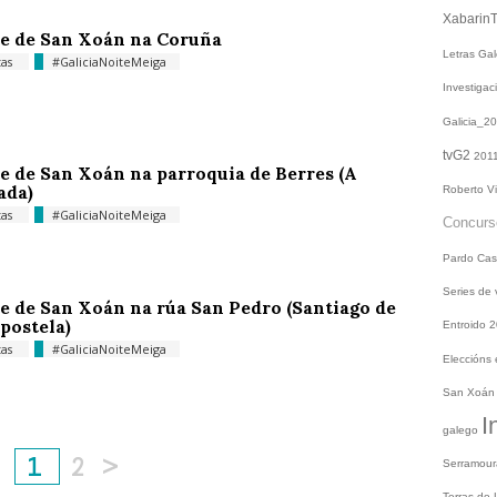
Xabarin
e de San Xoán na Coruña
Letras Ga
tas
#GaliciaNoiteMeiga
Investiga
Galicia_2
tvG2
201
e de San Xoán na parroquia de Berres (A
ada)
Roberto V
tas
#GaliciaNoiteMeiga
Concur
Pardo
Cas
Series de
e de San Xoán na rúa San Pedro (Santiago de
postela)
Entroido 
tas
#GaliciaNoiteMeiga
Eleccións
San Xoá
I
galego
1
2
>
Serramou
Terras do