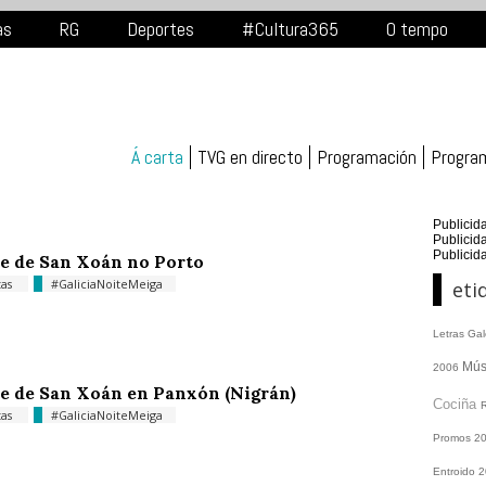
as
RG
Deportes
#Cultura365
O tempo
Á carta
TVG en directo
Programación
Progra
Publicid
Publicid
Publicid
e de San Xoán no Porto
tas
#GaliciaNoiteMeiga
eti
Letras Ga
Mús
2006
e de San Xoán en Panxón (Nigrán)
Cociña
tas
#GaliciaNoiteMeiga
Promos
2
Entroido 