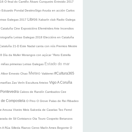
016
O final do Camiño
Álvaro Cunqueiro
Entroido 2017
o Eduardo Pondal
DestinoStgo
Axuda en acción
Carlos
Libros
etras Galegas 2017
Xabarín club
Radio Galega
 Cataluña
Cine
Exposicións
Efemérides
Arte
Incendios
Fotografía
Letras Galegas 2018
Eleccións en Cataluña
 Cataluña 21-D
Este Nadal canta con nós
Premios Mestre
18
Día da Muller
Morangos con açúcar
"Reto Estrella
Estado do mar
 miñas primeiras Letras Galegas
Meteo
#Cultura365
 Albor
Ernesto Chao
Valderrei
Vigo
A Coruña
mariñas
Zas
Verín
Escultura
Arteixo
e
Pontevedra
Calvos de Randín
Cambados
Cee
o de Compostela
O Pino
O Grove
Palas de Rei
Ribadeo
de Arousa
Viveiro
Meis
Salceda de Caselas
Teo
Ferrol
arada de Sil
Coristanco
Oia
Touro
Cospeito
Betanzos
ín
A Rúa
Silleda
Rianxo
Cervo
Marín
Ames
Begonte
O