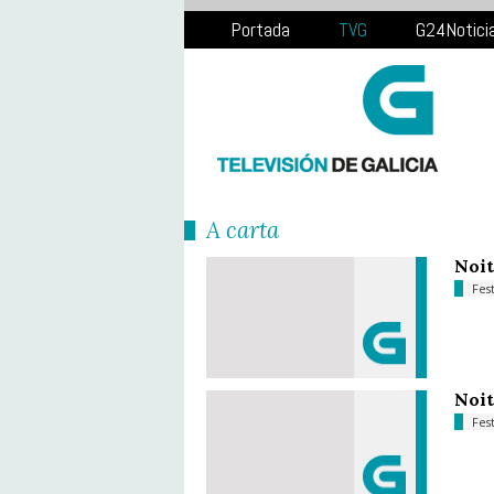
Portada
TVG
G24Notici
Á carta
Noit
Fes
Noit
Fes