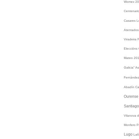
Womex 2
Centenari
Casares
L
Atentados
Viradeira
Eleccións
Mateo 20
Galicia"
As
Fernández
Abadín
Ca
Ourens
Santiag
Vilanova 
Monfero
P
Lugo
Lal