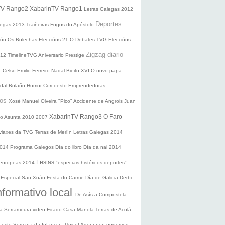
TV-Rango2
XabarinTV-Rango1
Letras Galegas 2012
Deportes
legas
2013
Traiñeiras
Fogos do Apóstolo
ción
Os Bolechas
Eleccións 21-O
Debates TVG
Eleccións
Zigzag diario
012
TimelineTVG
Aniversario Prestige
1
Celso Emilio Ferreiro
Nadal
Bieito XVI
O novo papa
idal Bolaño
Humor
Corcoesto
Emprendedoras
sos
Xosé Manuel Olveira "Pico"
Accidente de Angrois
Juan
XabarinTV-Rango3
O Faro
o Asunta
2010
2007
 viaxes da TVG
Terras de Merlín
Letras Galegas 2014
2014
Programa Galegos
Día do libro
Día da nai
2014
Festas
 europeas 2014
"especiais históricos deportes"
n
Especial San Xoán
Festa do Carme
Día de Galicia
Derbi
nformativo local
De Asís a Compostela
ra
Serramoura video
Eirado
Casa Manola
Terras de Acolá
 Leste
Semana da Infancia - Unicef
Agora non podemos