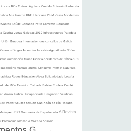
Láncara
Riós
Turismo
Agolada
Cerdido
Boimorto
Padrenda
Galicia
Ana Pontón
BNG
Eleccións 26-M
Pesca
Accidentes
ervantes
Saúde
Cabanas
Petín
Comercio
Sanidade
ura
Xustiza
Letras Galegas 2019
Infraestruturas
Paradela
r
Unión Europea
Información dos concellos de Galicia
 Paramos
Drogas
Incendios forestais
Agro
Alberto Núñez
ustria
Automoción
Muras
Ciencia
Accidentes de tráfico
AP-9
saparicións
Maltrato animal
Consumo
Internet
Natureza
 machista
Redes
Educación
Alcoa
Solidariedade
Lotaría
relo de Miño
Feminino
Trabada
Baleira
Roubos
Cambio
an Amaro
Tráfico
Discapacidade
Emigración
Velutinas
 de tractor
Abusos sexuais
San Xoán de Río
Redada
A Revista
Marisqueo
DXT
Xunqueira de Espadanedo
er
Patrimonio
Artesanía
Vivenda
Animais
mentos G