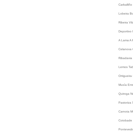
Carballiño
Lobeira
B
Ribeira
Vi
Deportivo
A Lama
A 
Celanova
Ribadavia
Lemos
Ta
Ortigueira
Muxía
Ent
Quiroga
N
Pastoriza
Carnota
M
Cotobade
Ponteved