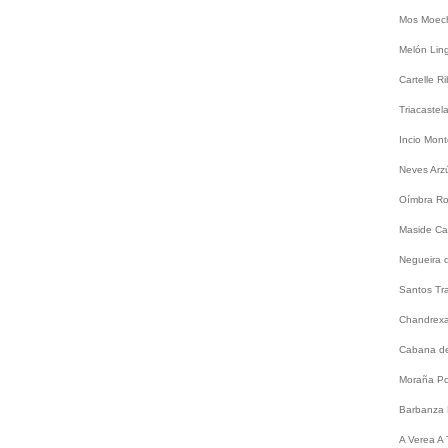
Mos
Moec
Melón
Lin
Cartelle
Ri
Triacastel
Incio
Mont
Neves
Arz
Oímbra
Ro
Maside
Ca
Negueira 
Santos
Tr
Chandrex
Cabana de
Moraña
Po
Barbanza
A
Verea
A 