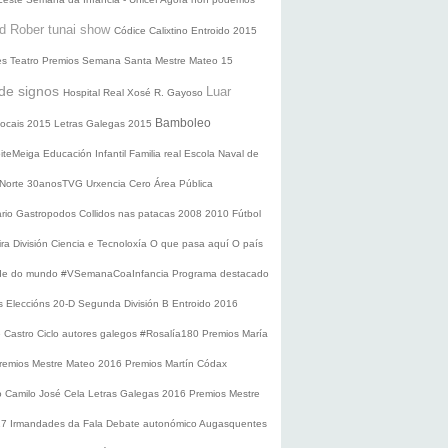
d Rober tunai show
Códice Calixtino
Entroido 2015
es
Teatro
Premios
Semana Santa
Mestre Mateo 15
de signos
Luar
Hospital Real
Xosé R. Gayoso
Bamboleo
 locais 2015
Letras Galegas 2015
oiteMeiga
Educación Infantil
Familia real
Escola Naval de
 Norte
30anosTVG
Urxencia Cero
Área Pública
ario
Gastropodos
Collidos nas patacas
2008
2010
Fútbol
ira División
Ciencia e Tecnoloxía
O que pasa aquí
O país
nde do mundo
#VSemanaCoaInfancia
Programa destacado
s
Eleccións 20-D
Segunda División B
Entroido 2016
e Castro
Ciclo autores galegos
#Rosalía180
Premios María
remios Mestre Mateo 2016
Premios Martín Códax
o Camilo José Cela
Letras Galegas 2016
Premios Mestre
17
Irmandades da Fala
Debate autonómico
Augasquentes