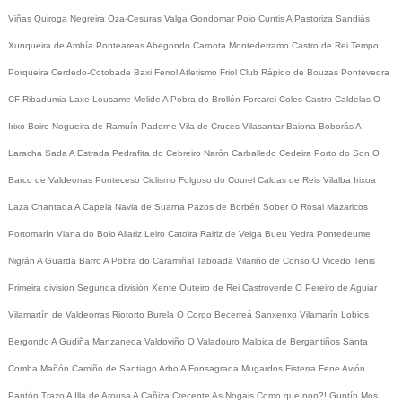
Viñas
Quiroga
Negreira
Oza-Cesuras
Valga
Gondomar
Poio
Cuntis
A Pastoriza
Sandiás
Xunqueira de Ambía
Ponteareas
Abegondo
Carnota
Montederramo
Castro de Rei
Tempo
Porqueira
Cerdedo-Cotobade
Baxi Ferrol
Atletismo
Friol
Club Rápido de Bouzas
Pontevedra
CF
Ribadumia
Laxe
Lousame
Melide
A Pobra do Brollón
Forcarei
Coles
Castro Caldelas
O
Irixo
Boiro
Nogueira de Ramuín
Paderne
Vila de Cruces
Vilasantar
Baiona
Boborás
A
Laracha
Sada
A Estrada
Pedrafita do Cebreiro
Narón
Carballedo
Cedeira
Porto do Son
O
Barco de Valdeorras
Ponteceso
Ciclismo
Folgoso do Courel
Caldas de Reis
Vilalba
Irixoa
Laza
Chantada
A Capela
Navia de Suarna
Pazos de Borbén
Sober
O Rosal
Mazaricos
Portomarín
Viana do Bolo
Allariz
Leiro
Catoira
Rairiz de Veiga
Bueu
Vedra
Pontedeume
Nigrán
A Guarda
Barro
A Pobra do Caramiñal
Taboada
Vilariño de Conso
O Vicedo
Tenis
Primeira división
Segunda división
Xente
Outeiro de Rei
Castroverde
O Pereiro de Aguiar
Vilamartín de Valdeorras
Riotorto
Burela
O Corgo
Becerreá
Sanxenxo
Vilamarín
Lobios
Bergondo
A Gudiña
Manzaneda
Valdoviño
O Valadouro
Malpica de Bergantiños
Santa
Comba
Mañón
Camiño de Santiago
Arbo
A Fonsagrada
Mugardos
Fisterra
Fene
Avión
Pantón
Trazo
A Illa de Arousa
A Cañiza
Crecente
As Nogais
Como que non?!
Guntín
Mos