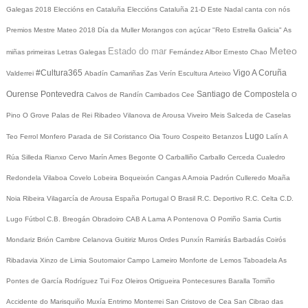
Galegas 2018
Eleccións en Cataluña
Eleccións Cataluña 21-D
Este Nadal canta con nós
Premios Mestre Mateo 2018
Día da Muller
Morangos con açúcar
"Reto Estrella Galicia"
As
Meteo
Estado do mar
miñas primeiras Letras Galegas
Fernández Albor
Ernesto Chao
#Cultura365
Vigo
A Coruña
Valderrei
Abadín
Camariñas
Zas
Verín
Escultura
Arteixo
Ourense
Pontevedra
Santiago de Compostela
Calvos de Randín
Cambados
Cee
O
Pino
O Grove
Palas de Rei
Ribadeo
Vilanova de Arousa
Viveiro
Meis
Salceda de Caselas
Lugo
Teo
Ferrol
Monfero
Parada de Sil
Coristanco
Oia
Touro
Cospeito
Betanzos
Lalín
A
Rúa
Silleda
Rianxo
Cervo
Marín
Ames
Begonte
O Carballiño
Carballo
Cerceda
Cualedro
Redondela
Vilaboa
Covelo
Lobeira
Boqueixón
Cangas
A Arnoia
Padrón
Culleredo
Moaña
Noia
Ribeira
Vilagarcía de Arousa
España
Portugal
O Brasil
R.C. Deportivo
R.C. Celta
C.D.
Lugo
Fútbol
C.B. Breogán
Obradoiro CAB
A Lama
A Pontenova
O Porriño
Sarria
Curtis
Mondariz
Brión
Cambre
Celanova
Guitiriz
Muros
Ordes
Punxín
Ramirás
Barbadás
Coirós
Ribadavia
Xinzo de Limia
Soutomaior
Campo Lameiro
Monforte de Lemos
Taboadela
As
Pontes de García Rodríguez
Tui
Foz
Oleiros
Ortigueira
Pontecesures
Baralla
Tomiño
Accidente do Marisquiño
Muxía
Entrimo
Monterrei
San Cristovo de Cea
San Cibrao das