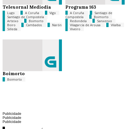
Telexornal Mediodía
Programa 163
Lugo
A Coruña
Vigo
A Coruña
Santiago de
Santiago de Compostela
Compostela
Boimorto
Arteixo
Boimorto
Redondela
Sanxenxo
Boiro
Cambados
Narón
Vilagarcía de Arousa
Vilalba
Silleda
Viveiro
Boimorto
Boimorto
Publicidade
Publicidade
Publicidade