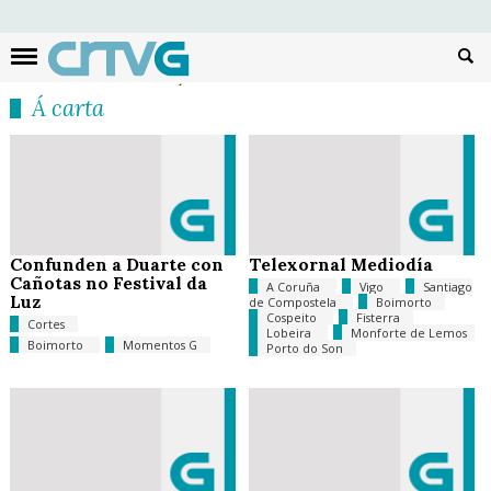
Busc
Á carta
Confunden a Duarte con
Telexornal Mediodía
Cañotas no Festival da
A Coruña
Vigo
Santiago
Luz
de Compostela
Boimorto
Cospeito
Fisterra
Cortes
Lobeira
Monforte de Lemos
Boimorto
Momentos G
Porto do Son