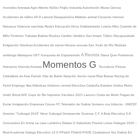
Incendios forestais
Agro
Alberto Núñez Feijóo
Industria
Automoción
Muras
Ciencia
Accidentes de tráfico
AP-9
Laboral
Desaparicións
Maltrato animal
Consumo
Internet
Natureza
Violencia machista
Redes
Educación
Alcoa
Solidariedade
Lotaría
Alfoz
Castrelo de
Miño
Feminino
Trabada
Baleira
Roubos
Cambio climático
San Amaro
Tráfico
Discapacidade
Emigración
Velutinas
Accidentes de tractor
Abusos sexuais
San Xoán de Río
Redada
A Revista
antidroga
Marisqueo
DXT
Xunqueira de Espadanedo
Diana Quer
Patrimonio
Momentos G
Artesanía
Vivenda
Animais
Tecnoloxía
Pintura
Carballeda de Avia
Parrulo
Vilar de Barrio
Natación
Sector naval
Rías Baixas
Racing de
Ferrol
Emprego
Illas Atlánticas
Goberno central
Eleccións
Cataluña
Estados Unidos
Reino
Unido
Brexit
AVE
Copa do Rei
Impostos
Xacobeo 2021
Larouco
Costa da Morte
Fragas do
Eume
Inmigración
Empresas
Coruxo FC
Televisión de Galicia
Semana coa Infancia - UNICEF
Amoeiro
"Culturgal 2019"
Neve
Culturgal
Gomesende
Ourense C.F.
A Bola
Eleccións 5-A
Coronavirus
En forma na casa
Lambóns Dixitais
O Sabedoiro
Poesía Letras Galegas 2020
--
Real Academia Galega
Eleccións 12-X
PPdeG
PSdeG-PSOE
Ciudadanos
Vox
Galicia En