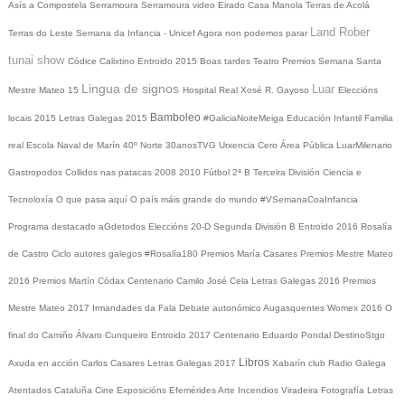
Asís a Compostela
Serramoura
Serramoura video
Eirado
Casa Manola
Terras de Acolá
Land Rober
Terras do Leste
Semana da Infancia - Unicef
Agora non podemos parar
tunai show
Códice Calixtino
Entroido 2015
Boas tardes
Teatro
Premios
Semana Santa
Lingua de signos
Luar
Mestre Mateo 15
Hospital Real
Xosé R. Gayoso
Eleccións
Bamboleo
locais 2015
Letras Galegas 2015
#GaliciaNoiteMeiga
Educación Infantil
Familia
real
Escola Naval de Marín
40º Norte
30anosTVG
Urxencia Cero
Área Pública
LuarMilenario
Gastropodos
Collidos nas patacas
2008
2010
Fútbol 2ª B
Terceira División
Ciencia e
Tecnoloxía
O que pasa aquí
O país máis grande do mundo
#VSemanaCoaInfancia
Programa destacado
aGdetodos
Eleccións 20-D
Segunda División B
Entroido 2016
Rosalía
de Castro
Ciclo autores galegos
#Rosalía180
Premios María Casares
Premios Mestre Mateo
2016
Premios Martín Códax
Centenario Camilo José Cela
Letras Galegas 2016
Premios
Mestre Mateo 2017
Irmandades da Fala
Debate autonómico
Augasquentes
Womex 2016
O
final do Camiño
Álvaro Cunqueiro
Entroido 2017
Centenario Eduardo Pondal
DestinoStgo
Libros
Axuda en acción
Carlos Casares
Letras Galegas 2017
Xabarín club
Radio Galega
Atentados Cataluña
Cine
Exposicións
Efemérides
Arte
Incendios
Viradeira
Fotografía
Letras