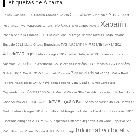
etiquetas de Á carta
Cultural
Música
Letras Galegas 2020
Ricardo Carvalho Calero
Neira Vilas
2006
2009
Xabarín
EnSerieG
Cociña
Programas TVG
Matalobos
Recantos
Novela
Poesía
Ana Kiro
Promos
2012
Era visto
Manuel Fraga Iribarne
Manuel Fraga Iribarne
XabarínTV
XabarinTV-Rango2
Entroido 2012
Marta Ortega
Entrevistas TVG
XabarinTV-Rango1
Letras Galegas 2012
Letras Galegas
2013
Traiñeiras
Fogos do
Deportes
Apóstolo
Investigación
Os Bolechas
Eleccións 21-O
Debates TVG
Eleccións
Zigzag diario
tvG2
Galicia_2012
TimelineTVG
Aniversario Prestige
2011
Celso Emilio
Ferreiro
Nadal
Bieito XVI
O novo papa
Roberto Vidal Bolaño
Humor
Corcoesto
Concursos
Emprendedoras
Xosé Manuel Olveira "Pico"
Accidente de Angrois
Juan Pardo
XabarinTV-Rango3
O Faro
Caso Asunta
2010
2007
Series de viaxes da TVG
Terras de
Merlín
Letras Galegas 2014
Entroido 2014
Programa Galegos
Día do libro
Día da nai
2014
Festas
Eleccións europeas 2014
"especiais históricos deportes"
San Xoán
Especial San
Informativo local
Xoán
Festa do Carme
Día de Galicia
Derbi galego
De