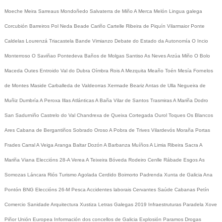
Moeche
Meira
Sarreaus
Mondoñedo
Salvaterra de Miño
A Merca
Melón
Lingua galega
Corcubión
Barreiros
Pol
Neda
Beade
Cariño
Cartelle
Ribeira de Piquín
Vilarmaior
Ponte
Caldelas
Lourenzá
Triacastela
Bande
Vimianzo
Debate do Estado da Autonomía
O Incio
Monterroso
O Saviñao
Pontedeva
Baños de Molgas
Santiso
As Neves
Arzúa
Miño
O Bolo
Maceda
Outes
Entroido
Val do Dubra
Oímbra
Rois
A Mezquita
Meaño
Toén
Mesía
Fornelos
de Montes
Maside
Carballeda de Valdeorras
Xermade
Beariz
Antas de Ulla
Negueira de
Muñiz
Dumbría
A Peroxa
Illas Atlánticas
A Baña
Vilar de Santos
Trasmiras
A Mariña
Dodro
San Sadurniño
Castrelo do Val
Chandrexa de Queixa
Cortegada
Ourol
Toques
Os Blancos
Ares
Cabana de Bergantiños
Sobrado
Oroso
A Pobra de Trives
Vilardevós
Moraña
Portas
Frades
Carral
A Veiga
Aranga
Baltar
Dozón
A Barbanza
Muíños
A Limia
Ribeira Sacra
A
Mariña
Viana
Eleccións 28-A
Verea
A Teixeira
Bóveda
Rodeiro
Cenlle
Rábade
Esgos
As
Somozas
Láncara
Riós
Turismo
Agolada
Cerdido
Boimorto
Padrenda
Xunta de Galicia
Ana
Pontón
BNG
Eleccións 26-M
Pesca
Accidentes laborais
Cervantes
Saúde
Cabanas
Petín
Comercio
Sanidade
Arquitectura
Xustiza
Letras Galegas 2019
Infraestruturas
Paradela
Xove
Piñor
Unión Europea
Información dos concellos de Galicia
Explosión Paramos
Drogas