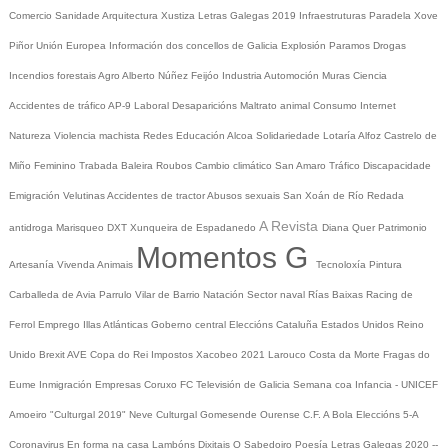
Comercio
Sanidade
Arquitectura
Xustiza
Letras Galegas 2019
Infraestruturas
Paradela
Xove
Piñor
Unión Europea
Información dos concellos de Galicia
Explosión Paramos
Drogas
Incendios forestais
Agro
Alberto Núñez Feijóo
Industria
Automoción
Muras
Ciencia
Accidentes de tráfico
AP-9
Laboral
Desaparicións
Maltrato animal
Consumo
Internet
Natureza
Violencia machista
Redes
Educación
Alcoa
Solidariedade
Lotaría
Alfoz
Castrelo de
Miño
Feminino
Trabada
Baleira
Roubos
Cambio climático
San Amaro
Tráfico
Discapacidade
Emigración
Velutinas
Accidentes de tractor
Abusos sexuais
San Xoán de Río
Redada
A Revista
antidroga
Marisqueo
DXT
Xunqueira de Espadanedo
Diana Quer
Patrimonio
Momentos G
Artesanía
Vivenda
Animais
Tecnoloxía
Pintura
Carballeda de Avia
Parrulo
Vilar de Barrio
Natación
Sector naval
Rías Baixas
Racing de
Ferrol
Emprego
Illas Atlánticas
Goberno central
Eleccións
Cataluña
Estados Unidos
Reino
Unido
Brexit
AVE
Copa do Rei
Impostos
Xacobeo 2021
Larouco
Costa da Morte
Fragas do
Eume
Inmigración
Empresas
Coruxo FC
Televisión de Galicia
Semana coa Infancia - UNICEF
Amoeiro
"Culturgal 2019"
Neve
Culturgal
Gomesende
Ourense C.F.
A Bola
Eleccións 5-A
Coronavirus
En forma na casa
Lambóns Dixitais
O Sabedoiro
Poesía Letras Galegas 2020
--