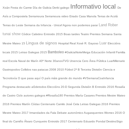
Informativo local
Xoán
Festa do Carme
Día de Galicia
Derbi galego
De
Asís a Compostela
Serramoura
Serramoura video
Eirado
Casa Manola
Terras de Acolá
Land Rober
Terras do Leste
Semana da Infancia - Unicef
Agora non podemos parar
tunai show
Códice Calixtino
Entroido 2015
Boas tardes
Teatro
Premios
Semana Santa
Lingua de signos
Luar
Mestre Mateo 15
Hospital Real
Xosé R. Gayoso
Eleccións
Bamboleo
locais 2015
Letras Galegas 2015
#GaliciaNoiteMeiga
Educación Infantil
Familia
real
Escola Naval de Marín
40º Norte
30anosTVG
Urxencia Cero
Área Pública
LuarMilenario
Gastropodos
Collidos nas patacas
2008
2010
Fútbol 2ª B
Terceira División
Ciencia e
Tecnoloxía
O que pasa aquí
O país máis grande do mundo
#VSemanaCoaInfancia
Programa destacado
aGdetodos
Eleccións 20-D
Segunda División B
Entroido 2016
Rosalía
de Castro
Ciclo autores galegos
#Rosalía180
Premios María Casares
Premios Mestre Mateo
2016
Premios Martín Códax
Centenario Camilo José Cela
Letras Galegas 2016
Premios
Mestre Mateo 2017
Irmandades da Fala
Debate autonómico
Augasquentes
Womex 2016
O
final do Camiño
Álvaro Cunqueiro
Entroido 2017
Centenario Eduardo Pondal
DestinoStgo