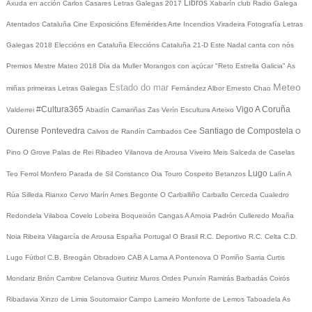
Libros
Axuda en acción
Carlos Casares
Letras Galegas 2017
Xabarín club
Radio Galega
Atentados Cataluña
Cine
Exposicións
Efemérides
Arte
Incendios
Viradeira
Fotografía
Letras
Galegas 2018
Eleccións en Cataluña
Eleccións Cataluña 21-D
Este Nadal canta con nós
Premios Mestre Mateo 2018
Día da Muller
Morangos con açúcar
"Reto Estrella Galicia"
As
Meteo
Estado do mar
miñas primeiras Letras Galegas
Fernández Albor
Ernesto Chao
#Cultura365
Vigo
A Coruña
Valderrei
Abadín
Camariñas
Zas
Verín
Escultura
Arteixo
Ourense
Pontevedra
Santiago de Compostela
Calvos de Randín
Cambados
Cee
O
Pino
O Grove
Palas de Rei
Ribadeo
Vilanova de Arousa
Viveiro
Meis
Salceda de Caselas
Lugo
Teo
Ferrol
Monfero
Parada de Sil
Coristanco
Oia
Touro
Cospeito
Betanzos
Lalín
A
Rúa
Silleda
Rianxo
Cervo
Marín
Ames
Begonte
O Carballiño
Carballo
Cerceda
Cualedro
Redondela
Vilaboa
Covelo
Lobeira
Boqueixón
Cangas
A Arnoia
Padrón
Culleredo
Moaña
Noia
Ribeira
Vilagarcía de Arousa
España
Portugal
O Brasil
R.C. Deportivo
R.C. Celta
C.D.
Lugo
Fútbol
C.B. Breogán
Obradoiro CAB
A Lama
A Pontenova
O Porriño
Sarria
Curtis
Mondariz
Brión
Cambre
Celanova
Guitiriz
Muros
Ordes
Punxín
Ramirás
Barbadás
Coirós
Ribadavia
Xinzo de Limia
Soutomaior
Campo Lameiro
Monforte de Lemos
Taboadela
As