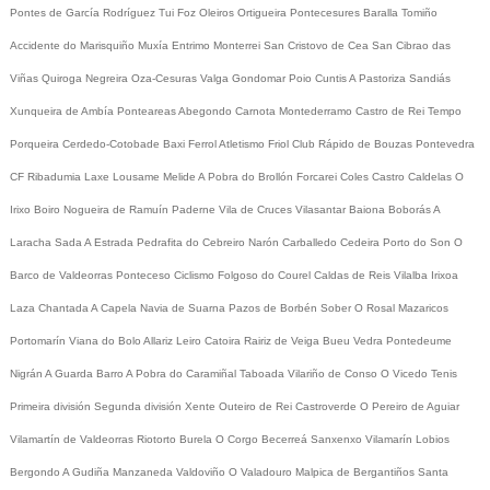
Pontes de García Rodríguez
Tui
Foz
Oleiros
Ortigueira
Pontecesures
Baralla
Tomiño
Accidente do Marisquiño
Muxía
Entrimo
Monterrei
San Cristovo de Cea
San Cibrao das
Viñas
Quiroga
Negreira
Oza-Cesuras
Valga
Gondomar
Poio
Cuntis
A Pastoriza
Sandiás
Xunqueira de Ambía
Ponteareas
Abegondo
Carnota
Montederramo
Castro de Rei
Tempo
Porqueira
Cerdedo-Cotobade
Baxi Ferrol
Atletismo
Friol
Club Rápido de Bouzas
Pontevedra
CF
Ribadumia
Laxe
Lousame
Melide
A Pobra do Brollón
Forcarei
Coles
Castro Caldelas
O
Irixo
Boiro
Nogueira de Ramuín
Paderne
Vila de Cruces
Vilasantar
Baiona
Boborás
A
Laracha
Sada
A Estrada
Pedrafita do Cebreiro
Narón
Carballedo
Cedeira
Porto do Son
O
Barco de Valdeorras
Ponteceso
Ciclismo
Folgoso do Courel
Caldas de Reis
Vilalba
Irixoa
Laza
Chantada
A Capela
Navia de Suarna
Pazos de Borbén
Sober
O Rosal
Mazaricos
Portomarín
Viana do Bolo
Allariz
Leiro
Catoira
Rairiz de Veiga
Bueu
Vedra
Pontedeume
Nigrán
A Guarda
Barro
A Pobra do Caramiñal
Taboada
Vilariño de Conso
O Vicedo
Tenis
Primeira división
Segunda división
Xente
Outeiro de Rei
Castroverde
O Pereiro de Aguiar
Vilamartín de Valdeorras
Riotorto
Burela
O Corgo
Becerreá
Sanxenxo
Vilamarín
Lobios
Bergondo
A Gudiña
Manzaneda
Valdoviño
O Valadouro
Malpica de Bergantiños
Santa