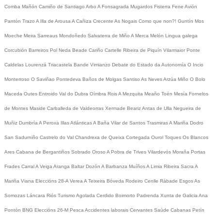
Comba
Mañón
Camiño de Santiago
Arbo
A Fonsagrada
Mugardos
Fisterra
Fene
Avión
Pantón
Trazo
A Illa de Arousa
A Cañiza
Crecente
As Nogais
Como que non?!
Guntín
Mos
Moeche
Meira
Sarreaus
Mondoñedo
Salvaterra de Miño
A Merca
Melón
Lingua galega
Corcubión
Barreiros
Pol
Neda
Beade
Cariño
Cartelle
Ribeira de Piquín
Vilarmaior
Ponte
Caldelas
Lourenzá
Triacastela
Bande
Vimianzo
Debate do Estado da Autonomía
O Incio
Monterroso
O Saviñao
Pontedeva
Baños de Molgas
Santiso
As Neves
Arzúa
Miño
O Bolo
Maceda
Outes
Entroido
Val do Dubra
Oímbra
Rois
A Mezquita
Meaño
Toén
Mesía
Fornelos
de Montes
Maside
Carballeda de Valdeorras
Xermade
Beariz
Antas de Ulla
Negueira de
Muñiz
Dumbría
A Peroxa
Illas Atlánticas
A Baña
Vilar de Santos
Trasmiras
A Mariña
Dodro
San Sadurniño
Castrelo do Val
Chandrexa de Queixa
Cortegada
Ourol
Toques
Os Blancos
Ares
Cabana de Bergantiños
Sobrado
Oroso
A Pobra de Trives
Vilardevós
Moraña
Portas
Frades
Carral
A Veiga
Aranga
Baltar
Dozón
A Barbanza
Muíños
A Limia
Ribeira Sacra
A
Mariña
Viana
Eleccións 28-A
Verea
A Teixeira
Bóveda
Rodeiro
Cenlle
Rábade
Esgos
As
Somozas
Láncara
Riós
Turismo
Agolada
Cerdido
Boimorto
Padrenda
Xunta de Galicia
Ana
Pontón
BNG
Eleccións 26-M
Pesca
Accidentes laborais
Cervantes
Saúde
Cabanas
Petín