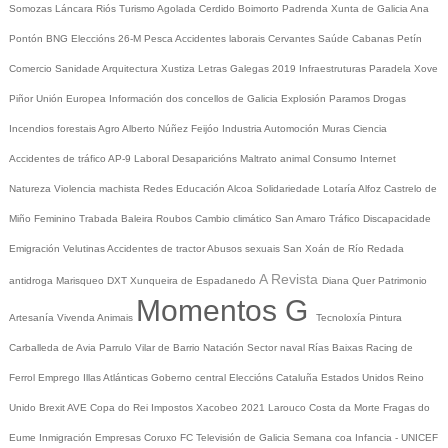
Somozas
Láncara
Riós
Turismo
Agolada
Cerdido
Boimorto
Padrenda
Xunta de Galicia
Ana
Pontón
BNG
Eleccións 26-M
Pesca
Accidentes laborais
Cervantes
Saúde
Cabanas
Petín
Comercio
Sanidade
Arquitectura
Xustiza
Letras Galegas 2019
Infraestruturas
Paradela
Xove
Piñor
Unión Europea
Información dos concellos de Galicia
Explosión Paramos
Drogas
Incendios forestais
Agro
Alberto Núñez Feijóo
Industria
Automoción
Muras
Ciencia
Accidentes de tráfico
AP-9
Laboral
Desaparicións
Maltrato animal
Consumo
Internet
Natureza
Violencia machista
Redes
Educación
Alcoa
Solidariedade
Lotaría
Alfoz
Castrelo de
Miño
Feminino
Trabada
Baleira
Roubos
Cambio climático
San Amaro
Tráfico
Discapacidade
Emigración
Velutinas
Accidentes de tractor
Abusos sexuais
San Xoán de Río
Redada
A Revista
antidroga
Marisqueo
DXT
Xunqueira de Espadanedo
Diana Quer
Patrimonio
Momentos G
Artesanía
Vivenda
Animais
Tecnoloxía
Pintura
Carballeda de Avia
Parrulo
Vilar de Barrio
Natación
Sector naval
Rías Baixas
Racing de
Ferrol
Emprego
Illas Atlánticas
Goberno central
Eleccións
Cataluña
Estados Unidos
Reino
Unido
Brexit
AVE
Copa do Rei
Impostos
Xacobeo 2021
Larouco
Costa da Morte
Fragas do
Eume
Inmigración
Empresas
Coruxo FC
Televisión de Galicia
Semana coa Infancia - UNICEF