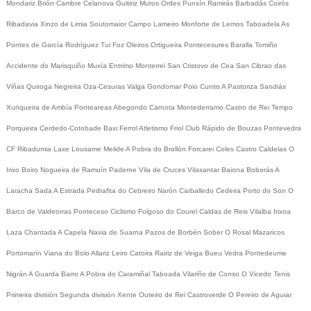
Mondariz
Brión
Cambre
Celanova
Guitiriz
Muros
Ordes
Punxín
Ramirás
Barbadás
Coirós
Ribadavia
Xinzo de Limia
Soutomaior
Campo Lameiro
Monforte de Lemos
Taboadela
As
Pontes de García Rodríguez
Tui
Foz
Oleiros
Ortigueira
Pontecesures
Baralla
Tomiño
Accidente do Marisquiño
Muxía
Entrimo
Monterrei
San Cristovo de Cea
San Cibrao das
Viñas
Quiroga
Negreira
Oza-Cesuras
Valga
Gondomar
Poio
Cuntis
A Pastoriza
Sandiás
Xunqueira de Ambía
Ponteareas
Abegondo
Carnota
Montederramo
Castro de Rei
Tempo
Porqueira
Cerdedo-Cotobade
Baxi Ferrol
Atletismo
Friol
Club Rápido de Bouzas
Pontevedra
CF
Ribadumia
Laxe
Lousame
Melide
A Pobra do Brollón
Forcarei
Coles
Castro Caldelas
O
Irixo
Boiro
Nogueira de Ramuín
Paderne
Vila de Cruces
Vilasantar
Baiona
Boborás
A
Laracha
Sada
A Estrada
Pedrafita do Cebreiro
Narón
Carballedo
Cedeira
Porto do Son
O
Barco de Valdeorras
Ponteceso
Ciclismo
Folgoso do Courel
Caldas de Reis
Vilalba
Irixoa
Laza
Chantada
A Capela
Navia de Suarna
Pazos de Borbén
Sober
O Rosal
Mazaricos
Portomarín
Viana do Bolo
Allariz
Leiro
Catoira
Rairiz de Veiga
Bueu
Vedra
Pontedeume
Nigrán
A Guarda
Barro
A Pobra do Caramiñal
Taboada
Vilariño de Conso
O Vicedo
Tenis
Primeira división
Segunda división
Xente
Outeiro de Rei
Castroverde
O Pereiro de Aguiar