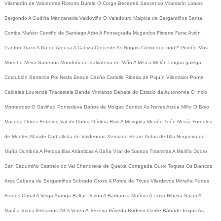
Vilamartín de Valdeorras
Riotorto
Burela
O Corgo
Becerreá
Sanxenxo
Vilamarín
Lobios
Bergondo
A Gudiña
Manzaneda
Valdoviño
O Valadouro
Malpica de Bergantiños
Santa
Comba
Mañón
Camiño de Santiago
Arbo
A Fonsagrada
Mugardos
Fisterra
Fene
Avión
Pantón
Trazo
A Illa de Arousa
A Cañiza
Crecente
As Nogais
Como que non?!
Guntín
Mos
Moeche
Meira
Sarreaus
Mondoñedo
Salvaterra de Miño
A Merca
Melón
Lingua galega
Corcubión
Barreiros
Pol
Neda
Beade
Cariño
Cartelle
Ribeira de Piquín
Vilarmaior
Ponte
Caldelas
Lourenzá
Triacastela
Bande
Vimianzo
Debate do Estado da Autonomía
O Incio
Monterroso
O Saviñao
Pontedeva
Baños de Molgas
Santiso
As Neves
Arzúa
Miño
O Bolo
Maceda
Outes
Entroido
Val do Dubra
Oímbra
Rois
A Mezquita
Meaño
Toén
Mesía
Fornelos
de Montes
Maside
Carballeda de Valdeorras
Xermade
Beariz
Antas de Ulla
Negueira de
Muñiz
Dumbría
A Peroxa
Illas Atlánticas
A Baña
Vilar de Santos
Trasmiras
A Mariña
Dodro
San Sadurniño
Castrelo do Val
Chandrexa de Queixa
Cortegada
Ourol
Toques
Os Blancos
Ares
Cabana de Bergantiños
Sobrado
Oroso
A Pobra de Trives
Vilardevós
Moraña
Portas
Frades
Carral
A Veiga
Aranga
Baltar
Dozón
A Barbanza
Muíños
A Limia
Ribeira Sacra
A
Mariña
Viana
Eleccións 28-A
Verea
A Teixeira
Bóveda
Rodeiro
Cenlle
Rábade
Esgos
As