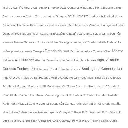
final do Camiño
Álvaro Cunqueiro
Entroido 2017
Centenario Eduardo Pondal
DestinoStgo
Libros
Axuda en acción
Carlos Casares
Letras Galegas 2017
Xabarín club
Radio Galega
Atentados Cataluña
Cine
Exposicións
Efemérides
Arte
Incendios
Viradeira
Fotografía
Letras
Galegas 2018
Eleccións en Cataluña
Eleccións Cataluña 21-D
Este Nadal canta con nós
Premios Mestre Mateo 2018
Día da Muller
Morangos con açúcar
"Reto Estrella Galicia"
As
Meteo
Estado do mar
miñas primeiras Letras Galegas
Fernández Albor
Ernesto Chao
#Cultura365
Vigo
A Coruña
Valderrei
Abadín
Camariñas
Zas
Verín
Escultura
Arteixo
Ourense
Pontevedra
Santiago de Compostela
Calvos de Randín
Cambados
Cee
O
Pino
O Grove
Palas de Rei
Ribadeo
Vilanova de Arousa
Viveiro
Meis
Salceda de Caselas
Lugo
Teo
Ferrol
Monfero
Parada de Sil
Coristanco
Oia
Touro
Cospeito
Betanzos
Lalín
A
Rúa
Silleda
Rianxo
Cervo
Marín
Ames
Begonte
O Carballiño
Carballo
Cerceda
Cualedro
Redondela
Vilaboa
Covelo
Lobeira
Boqueixón
Cangas
A Arnoia
Padrón
Culleredo
Moaña
Noia
Ribeira
Vilagarcía de Arousa
España
Portugal
O Brasil
R.C. Deportivo
R.C. Celta
C.D.
Lugo
Fútbol
C.B. Breogán
Obradoiro CAB
A Lama
A Pontenova
O Porriño
Sarria
Curtis