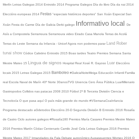
Merlín
Letras Galegas 2014
Entroido 2014
Programa Galegos
Día do libro
Día da nai
2014
Festas
Eleccións europeas 2014
"especiais históricos deportes"
San Xoán
Especial San
Informativo local
Xoán
Festa do Carme
Día de Galicia
Derbi galego
De
Asís a Compostela
Serramoura
Serramoura video
Eirado
Casa Manola
Terras de Acolá
Land Rober
Terras do Leste
Semana da Infancia - Unicef
Agora non podemos parar
tunai show
Códice Calixtino
Entroido 2015
Boas tardes
Teatro
Premios
Semana Santa
Lingua de signos
Luar
Mestre Mateo 15
Hospital Real
Xosé R. Gayoso
Eleccións
Bamboleo
locais 2015
Letras Galegas 2015
#GaliciaNoiteMeiga
Educación Infantil
Familia
real
Escola Naval de Marín
40º Norte
30anosTVG
Urxencia Cero
Área Pública
LuarMilenario
Gastropodos
Collidos nas patacas
2008
2010
Fútbol 2ª B
Terceira División
Ciencia e
Tecnoloxía
O que pasa aquí
O país máis grande do mundo
#VSemanaCoaInfancia
Programa destacado
aGdetodos
Eleccións 20-D
Segunda División B
Entroido 2016
Rosalía
de Castro
Ciclo autores galegos
#Rosalía180
Premios María Casares
Premios Mestre Mateo
2016
Premios Martín Códax
Centenario Camilo José Cela
Letras Galegas 2016
Premios
Mestre Mateo 2017
Irmandades da Fala
Debate autonómico
Augasquentes
Womex 2016
O