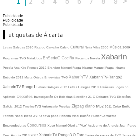
1
2
3
4
5
6
7
8
9
>
Publicidade
Publicidade
Publicidade
etiquetas de Á carta
Cultural
Música
Letras Galegas 2020
Ricardo Carvalho Calero
Neira Vilas
2006
2009
Xabarín
EnSerieG
Cociña
Programas TVG
Matalobos
Recantos
Novela
Poesía
Ana Kiro
Promos
2012
Era visto
Manuel Fraga Iribarne
Manuel Fraga Iribarne
XabarínTV
XabarinTV-Rango2
Entroido 2012
Marta Ortega
Entrevistas TVG
XabarinTV-Rango1
Letras Galegas 2012
Letras Galegas
2013
Traiñeiras
Fogos do
Deportes
Apóstolo
Investigación
Os Bolechas
Eleccións 21-O
Debates TVG
Eleccións
Zigzag diario
tvG2
Galicia_2012
TimelineTVG
Aniversario Prestige
2011
Celso Emilio
Ferreiro
Nadal
Bieito XVI
O novo papa
Roberto Vidal Bolaño
Humor
Corcoesto
Concursos
Emprendedoras
Xosé Manuel Olveira "Pico"
Accidente de Angrois
Juan Pardo
XabarinTV-Rango3
O Faro
Caso Asunta
2010
2007
Series de viaxes da TVG
Terras de