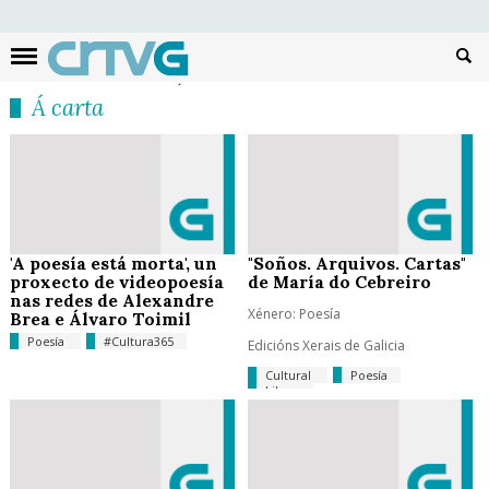
Busc
Á carta
'A poesía está morta', un
"Soños. Arquivos. Cartas"
proxecto de videopoesía
de María do Cebreiro
nas redes de Alexandre
Xénero: Poesía
Brea e Álvaro Toimil
Poesía
#Cultura365
Edicións Xerais de Galicia
Cultural
Poesía
Libros