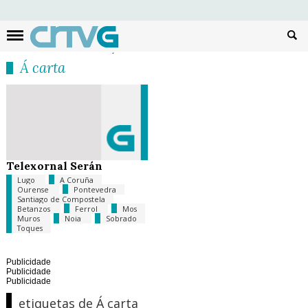
Busc
Á carta
Telexornal Serán
Lugo
A Coruña
Ourense
Pontevedra
Santiago de Compostela
Betanzos
Ferrol
Mos
Muros
Noia
Sobrado
Toques
Publicidade
Publicidade
Publicidade
etiquetas de Á carta