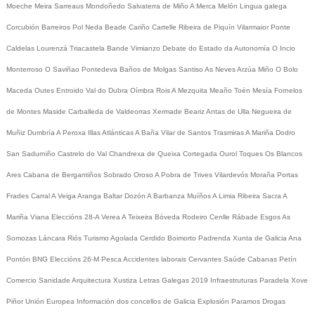
Moeche
Meira
Sarreaus
Mondoñedo
Salvaterra de Miño
A Merca
Melón
Lingua galega
Corcubión
Barreiros
Pol
Neda
Beade
Cariño
Cartelle
Ribeira de Piquín
Vilarmaior
Ponte
Caldelas
Lourenzá
Triacastela
Bande
Vimianzo
Debate do Estado da Autonomía
O Incio
Monterroso
O Saviñao
Pontedeva
Baños de Molgas
Santiso
As Neves
Arzúa
Miño
O Bolo
Maceda
Outes
Entroido
Val do Dubra
Oímbra
Rois
A Mezquita
Meaño
Toén
Mesía
Fornelos
de Montes
Maside
Carballeda de Valdeorras
Xermade
Beariz
Antas de Ulla
Negueira de
Muñiz
Dumbría
A Peroxa
Illas Atlánticas
A Baña
Vilar de Santos
Trasmiras
A Mariña
Dodro
San Sadurniño
Castrelo do Val
Chandrexa de Queixa
Cortegada
Ourol
Toques
Os Blancos
Ares
Cabana de Bergantiños
Sobrado
Oroso
A Pobra de Trives
Vilardevós
Moraña
Portas
Frades
Carral
A Veiga
Aranga
Baltar
Dozón
A Barbanza
Muíños
A Limia
Ribeira Sacra
A
Mariña
Viana
Eleccións 28-A
Verea
A Teixeira
Bóveda
Rodeiro
Cenlle
Rábade
Esgos
As
Somozas
Láncara
Riós
Turismo
Agolada
Cerdido
Boimorto
Padrenda
Xunta de Galicia
Ana
Pontón
BNG
Eleccións 26-M
Pesca
Accidentes laborais
Cervantes
Saúde
Cabanas
Petín
Comercio
Sanidade
Arquitectura
Xustiza
Letras Galegas 2019
Infraestruturas
Paradela
Xove
Piñor
Unión Europea
Información dos concellos de Galicia
Explosión Paramos
Drogas