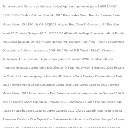
Land Rober
Terras do Leste
Semana da Infancia - Unicef
Agora non podemos parar
tunai show
Códice Calixtino
Entroido 2015
Boas tardes
Teatro
Premios
Semana Santa
Lingua de signos
Luar
Mestre Mateo 15
Hospital Real
Xosé R. Gayoso
Eleccións
Bamboleo
locais 2015
Letras Galegas 2015
#GaliciaNoiteMeiga
Educación Infantil
Familia
real
Escola Naval de Marín
40º Norte
30anosTVG
Urxencia Cero
Área Pública
LuarMilenario
Gastropodos
Collidos nas patacas
2008
2010
Fútbol 2ª B
Terceira División
Ciencia e
Tecnoloxía
O que pasa aquí
O país máis grande do mundo
#VSemanaCoaInfancia
Programa destacado
aGdetodos
Eleccións 20-D
Segunda División B
Entroido 2016
Rosalía
de Castro
Ciclo autores galegos
#Rosalía180
Premios María Casares
Premios Mestre Mateo
2016
Premios Martín Códax
Centenario Camilo José Cela
Letras Galegas 2016
Premios
Mestre Mateo 2017
Irmandades da Fala
Debate autonómico
Augasquentes
Womex 2016
O
final do Camiño
Álvaro Cunqueiro
Entroido 2017
Centenario Eduardo Pondal
DestinoStgo
Libros
Axuda en acción
Carlos Casares
Letras Galegas 2017
Xabarín club
Radio Galega
Atentados Cataluña
Cine
Exposicións
Efemérides
Arte
Incendios
Viradeira
Fotografía
Letras
Galegas 2018
Eleccións en Cataluña
Eleccións Cataluña 21-D
Este Nadal canta con nós