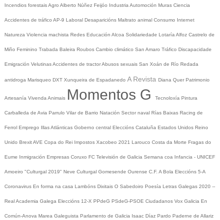
Incendios forestais
Agro
Alberto Núñez Feijóo
Industria
Automoción
Muras
Ciencia
Accidentes de tráfico
AP-9
Laboral
Desaparicións
Maltrato animal
Consumo
Internet
Natureza
Violencia machista
Redes
Educación
Alcoa
Solidariedade
Lotaría
Alfoz
Castrelo de
Miño
Feminino
Trabada
Baleira
Roubos
Cambio climático
San Amaro
Tráfico
Discapacidade
Emigración
Velutinas
Accidentes de tractor
Abusos sexuais
San Xoán de Río
Redada
A Revista
antidroga
Marisqueo
DXT
Xunqueira de Espadanedo
Diana Quer
Patrimonio
Momentos G
Artesanía
Vivenda
Animais
Tecnoloxía
Pintura
Carballeda de Avia
Parrulo
Vilar de Barrio
Natación
Sector naval
Rías Baixas
Racing de
Ferrol
Emprego
Illas Atlánticas
Goberno central
Eleccións
Cataluña
Estados Unidos
Reino
Unido
Brexit
AVE
Copa do Rei
Impostos
Xacobeo 2021
Larouco
Costa da Morte
Fragas do
Eume
Inmigración
Empresas
Coruxo FC
Televisión de Galicia
Semana coa Infancia - UNICEF
Amoeiro
"Culturgal 2019"
Neve
Culturgal
Gomesende
Ourense C.F.
A Bola
Eleccións 5-A
Coronavirus
En forma na casa
Lambóns Dixitais
O Sabedoiro
Poesía Letras Galegas 2020
--
Real Academia Galega
Eleccións 12-X
PPdeG
PSdeG-PSOE
Ciudadanos
Vox
Galicia En
Común-Anova
Marea Galeguista
Parlamento de Galicia
Isaac Díaz Pardo
Paderne de Allariz