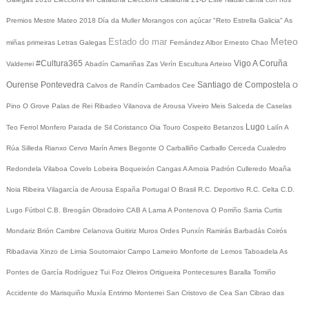
Premios Mestre Mateo 2018
Día da Muller
Morangos con açúcar
"Reto Estrella Galicia"
As
Meteo
Estado do mar
miñas primeiras Letras Galegas
Fernández Albor
Ernesto Chao
#Cultura365
Vigo
A Coruña
Valderrei
Abadín
Camariñas
Zas
Verín
Escultura
Arteixo
Ourense
Pontevedra
Santiago de Compostela
Calvos de Randín
Cambados
Cee
O
Pino
O Grove
Palas de Rei
Ribadeo
Vilanova de Arousa
Viveiro
Meis
Salceda de Caselas
Lugo
Teo
Ferrol
Monfero
Parada de Sil
Coristanco
Oia
Touro
Cospeito
Betanzos
Lalín
A
Rúa
Silleda
Rianxo
Cervo
Marín
Ames
Begonte
O Carballiño
Carballo
Cerceda
Cualedro
Redondela
Vilaboa
Covelo
Lobeira
Boqueixón
Cangas
A Arnoia
Padrón
Culleredo
Moaña
Noia
Ribeira
Vilagarcía de Arousa
España
Portugal
O Brasil
R.C. Deportivo
R.C. Celta
C.D.
Lugo
Fútbol
C.B. Breogán
Obradoiro CAB
A Lama
A Pontenova
O Porriño
Sarria
Curtis
Mondariz
Brión
Cambre
Celanova
Guitiriz
Muros
Ordes
Punxín
Ramirás
Barbadás
Coirós
Ribadavia
Xinzo de Limia
Soutomaior
Campo Lameiro
Monforte de Lemos
Taboadela
As
Pontes de García Rodríguez
Tui
Foz
Oleiros
Ortigueira
Pontecesures
Baralla
Tomiño
Accidente do Marisquiño
Muxía
Entrimo
Monterrei
San Cristovo de Cea
San Cibrao das