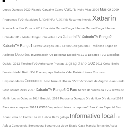
Cultural
Música
Letras Galegas 2020
Ricardo Carvalho Calero
Neira Vilas
2006
2009
Xabarín
EnSerieG
Cociña
Programas TVG
Matalobos
Recantos
Novela
Poesía
Ana Kiro
Promos
2012
Era visto
Manuel Fraga Iribarne
Manuel Fraga Iribarne
XabarínTV
XabarinTV-Rango2
Entroido 2012
Marta Ortega
Entrevistas TVG
XabarinTV-Rango1
Letras Galegas 2012
Letras Galegas
2013
Traiñeiras
Fogos do
Deportes
Apóstolo
Investigación
Os Bolechas
Eleccións 21-O
Debates TVG
Eleccións
Zigzag diario
tvG2
Galicia_2012
TimelineTVG
Aniversario Prestige
2011
Celso Emilio
Ferreiro
Nadal
Bieito XVI
O novo papa
Roberto Vidal Bolaño
Humor
Corcoesto
Concursos
Emprendedoras
Xosé Manuel Olveira "Pico"
Accidente de Angrois
Juan Pardo
XabarinTV-Rango3
O Faro
Caso Asunta
2010
2007
Series de viaxes da TVG
Terras de
Merlín
Letras Galegas 2014
Entroido 2014
Programa Galegos
Día do libro
Día da nai
2014
Festas
Eleccións europeas 2014
"especiais históricos deportes"
San Xoán
Especial San
Informativo local
Xoán
Festa do Carme
Día de Galicia
Derbi galego
De
Asís a Compostela
Serramoura
Serramoura video
Eirado
Casa Manola
Terras de Acolá