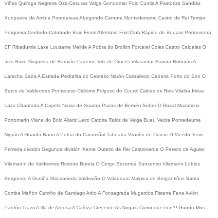
Viñas
Quiroga
Negreira
Oza-Cesuras
Valga
Gondomar
Poio
Cuntis
A Pastoriza
Sandiás
Xunqueira de Ambía
Ponteareas
Abegondo
Carnota
Montederramo
Castro de Rei
Tempo
Porqueira
Cerdedo-Cotobade
Baxi Ferrol
Atletismo
Friol
Club Rápido de Bouzas
Pontevedra
CF
Ribadumia
Laxe
Lousame
Melide
A Pobra do Brollón
Forcarei
Coles
Castro Caldelas
O
Irixo
Boiro
Nogueira de Ramuín
Paderne
Vila de Cruces
Vilasantar
Baiona
Boborás
A
Laracha
Sada
A Estrada
Pedrafita do Cebreiro
Narón
Carballedo
Cedeira
Porto do Son
O
Barco de Valdeorras
Ponteceso
Ciclismo
Folgoso do Courel
Caldas de Reis
Vilalba
Irixoa
Laza
Chantada
A Capela
Navia de Suarna
Pazos de Borbén
Sober
O Rosal
Mazaricos
Portomarín
Viana do Bolo
Allariz
Leiro
Catoira
Rairiz de Veiga
Bueu
Vedra
Pontedeume
Nigrán
A Guarda
Barro
A Pobra do Caramiñal
Taboada
Vilariño de Conso
O Vicedo
Tenis
Primeira división
Segunda división
Xente
Outeiro de Rei
Castroverde
O Pereiro de Aguiar
Vilamartín de Valdeorras
Riotorto
Burela
O Corgo
Becerreá
Sanxenxo
Vilamarín
Lobios
Bergondo
A Gudiña
Manzaneda
Valdoviño
O Valadouro
Malpica de Bergantiños
Santa
Comba
Mañón
Camiño de Santiago
Arbo
A Fonsagrada
Mugardos
Fisterra
Fene
Avión
Pantón
Trazo
A Illa de Arousa
A Cañiza
Crecente
As Nogais
Como que non?!
Guntín
Mos