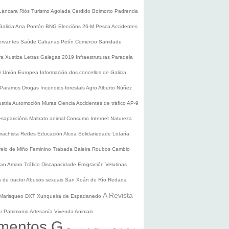
Láncara
Riós
Turismo
Agolada
Cerdido
Boimorto
Padrenda
Galicia
Ana Pontón
BNG
Eleccións 26-M
Pesca
Accidentes
ervantes
Saúde
Cabanas
Petín
Comercio
Sanidade
ura
Xustiza
Letras Galegas 2019
Infraestruturas
Paradela
r
Unión Europea
Información dos concellos de Galicia
 Paramos
Drogas
Incendios forestais
Agro
Alberto Núñez
ustria
Automoción
Muras
Ciencia
Accidentes de tráfico
AP-9
saparicións
Maltrato animal
Consumo
Internet
Natureza
 machista
Redes
Educación
Alcoa
Solidariedade
Lotaría
relo de Miño
Feminino
Trabada
Baleira
Roubos
Cambio
an Amaro
Tráfico
Discapacidade
Emigración
Velutinas
 de tractor
Abusos sexuais
San Xoán de Río
Redada
A Revista
Marisqueo
DXT
Xunqueira de Espadanedo
er
Patrimonio
Artesanía
Vivenda
Animais
mentos G