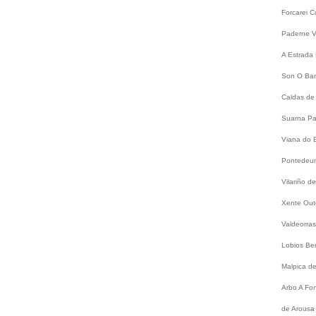
Forcarei
C
Paderne
V
A Estrada
Son
O Bar
Caldas de
Suarna
Pa
Viana do 
Pontede
Vilariño 
Xente
Out
Valdeorra
Lobios
Be
Malpica d
Arbo
A Fo
de Arousa