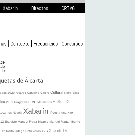
Xabarín
Directos
CRTVG
mas
Contacta
Frecuencias
Concursos
ade
ade
ade
quetas de Á carta
Cultural
legas 2020
Ricardo Carvalho Calero
Neira Vilas
EnSerieG
ica
2009
Programas TVG
Matalobos
Xabarín
Recantos
Novela
Poesía
Ana Kiro
012
Era visto
Manuel Fraga Iribarne
Manuel Fraga Iribarne
XabarínTV
2012
Marta Ortega
Entrevistas TVG