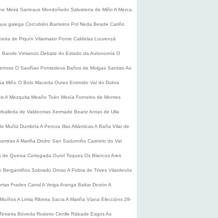
he
Meira
Sarreaus
Mondoñedo
Salvaterra de Miño
A Merca
gua galega
Corcubión
Barreiros
Pol
Neda
Beade
Cariño
beira de Piquín
Vilarmaior
Ponte Caldelas
Lourenzá
a
Bande
Vimianzo
Debate do Estado da Autonomía
O
erroso
O Saviñao
Pontedeva
Baños de Molgas
Santiso
As
úa
Miño
O Bolo
Maceda
Outes
Entroido
Val do Dubra
is
A Mezquita
Meaño
Toén
Mesía
Fornelos de Montes
rballeda de Valdeorras
Xermade
Beariz
Antas de Ulla
de Muñiz
Dumbría
A Peroxa
Illas Atlánticas
A Baña
Vilar de
asmiras
A Mariña
Dodro
San Sadurniño
Castrelo do Val
a de Queixa
Cortegada
Ourol
Toques
Os Blancos
Ares
 Bergantiños
Sobrado
Oroso
A Pobra de Trives
Vilardevós
rtas
Frades
Carral
A Veiga
Aranga
Baltar
Dozón
A
Muíños
A Limia
Ribeira Sacra
A Mariña
Viana
Eleccións 28-
Teixeira
Bóveda
Rodeiro
Cenlle
Rábade
Esgos
As