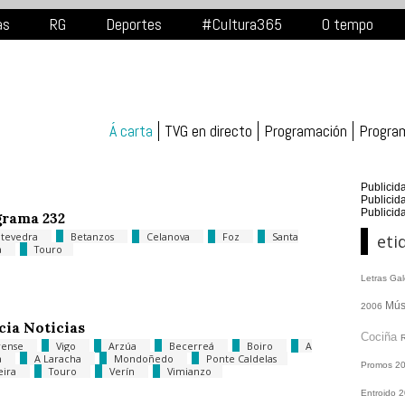
as
RG
Deportes
#Cultura365
O tempo
Á carta
TVG en directo
Programación
Progra
Publicid
Publicid
Publicid
rama 232
tevedra
Betanzos
Celanova
Foz
Santa
eti
a
Touro
Letras Ga
Mús
2006
cia Noticias
Cociña
rense
Vigo
Arzúa
Becerreá
Boiro
A
a
A Laracha
Mondoñedo
Ponte Caldelas
Promos
2
eira
Touro
Verín
Vimianzo
Entroido 