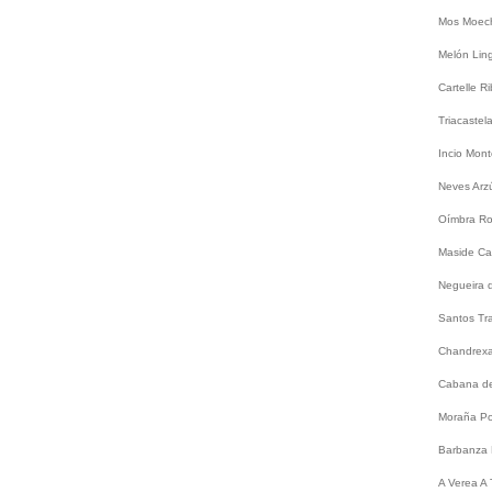
Mos
Moec
Melón
Lin
Cartelle
Ri
Triacastel
Incio
Mont
Neves
Arz
Oímbra
Ro
Maside
Ca
Negueira 
Santos
Tr
Chandrex
Cabana de
Moraña
Po
Barbanza
A
Verea
A 