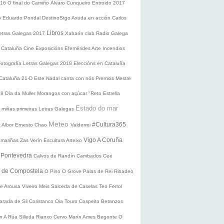
016
O final do Camiño
Álvaro Cunqueiro
Entroido 2017
o Eduardo Pondal
DestinoStgo
Axuda en acción
Carlos
Libros
etras Galegas 2017
Xabarín club
Radio Galega
 Cataluña
Cine
Exposicións
Efemérides
Arte
Incendios
Fotografía
Letras Galegas 2018
Eleccións en Cataluña
 Cataluña 21-D
Este Nadal canta con nós
Premios Mestre
18
Día da Muller
Morangos con açúcar
"Reto Estrella
Estado do mar
 miñas primeiras Letras Galegas
Meteo
#Cultura365
 Albor
Ernesto Chao
Valderrei
Vigo
A Coruña
mariñas
Zas
Verín
Escultura
Arteixo
e
Pontevedra
Calvos de Randín
Cambados
Cee
o de Compostela
O Pino
O Grove
Palas de Rei
Ribadeo
de Arousa
Viveiro
Meis
Salceda de Caselas
Teo
Ferrol
arada de Sil
Coristanco
Oia
Touro
Cospeito
Betanzos
ín
A Rúa
Silleda
Rianxo
Cervo
Marín
Ames
Begonte
O