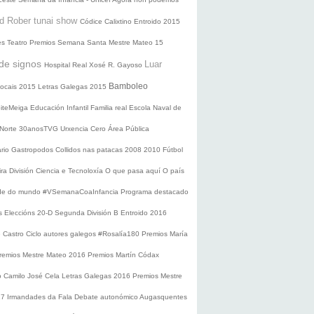
d Rober tunai show
Códice Calixtino
Entroido 2015
es
Teatro
Premios
Semana Santa
Mestre Mateo 15
de signos
Luar
Hospital Real
Xosé R. Gayoso
Bamboleo
 locais 2015
Letras Galegas 2015
oiteMeiga
Educación Infantil
Familia real
Escola Naval de
 Norte
30anosTVG
Urxencia Cero
Área Pública
ario
Gastropodos
Collidos nas patacas
2008
2010
Fútbol
ira División
Ciencia e Tecnoloxía
O que pasa aquí
O país
nde do mundo
#VSemanaCoaInfancia
Programa destacado
s
Eleccións 20-D
Segunda División B
Entroido 2016
e Castro
Ciclo autores galegos
#Rosalía180
Premios María
remios Mestre Mateo 2016
Premios Martín Códax
o Camilo José Cela
Letras Galegas 2016
Premios Mestre
17
Irmandades da Fala
Debate autonómico
Augasquentes