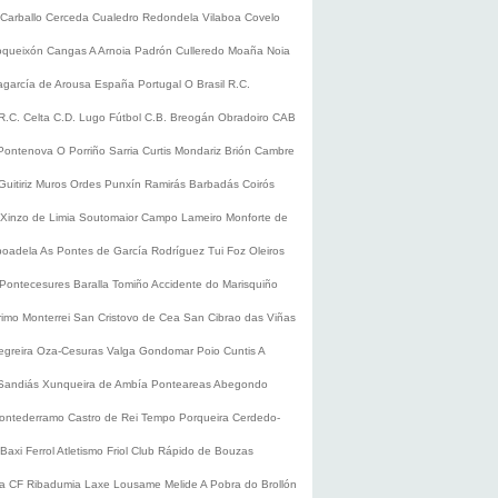
Carballo
Cerceda
Cualedro
Redondela
Vilaboa
Covelo
oqueixón
Cangas
A Arnoia
Padrón
Culleredo
Moaña
Noia
lagarcía de Arousa
España
Portugal
O Brasil
R.C.
R.C. Celta
C.D. Lugo
Fútbol
C.B. Breogán
Obradoiro CAB
Pontenova
O Porriño
Sarria
Curtis
Mondariz
Brión
Cambre
Guitiriz
Muros
Ordes
Punxín
Ramirás
Barbadás
Coirós
Xinzo de Limia
Soutomaior
Campo Lameiro
Monforte de
boadela
As Pontes de García Rodríguez
Tui
Foz
Oleiros
Pontecesures
Baralla
Tomiño
Accidente do Marisquiño
rimo
Monterrei
San Cristovo de Cea
San Cibrao das Viñas
egreira
Oza-Cesuras
Valga
Gondomar
Poio
Cuntis
A
Sandiás
Xunqueira de Ambía
Ponteareas
Abegondo
ontederramo
Castro de Rei
Tempo
Porqueira
Cerdedo-
Baxi Ferrol
Atletismo
Friol
Club Rápido de Bouzas
ra CF
Ribadumia
Laxe
Lousame
Melide
A Pobra do Brollón