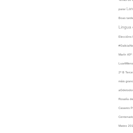
Lan
parar
Boas tard
Lingua 
Eleccións
#GaliciaN
Marín
40º
LuarMilen
2ª B
Terce
máis gra
aGdetodo
Rosalía d
Casares
P
Centenari
Mateo 20