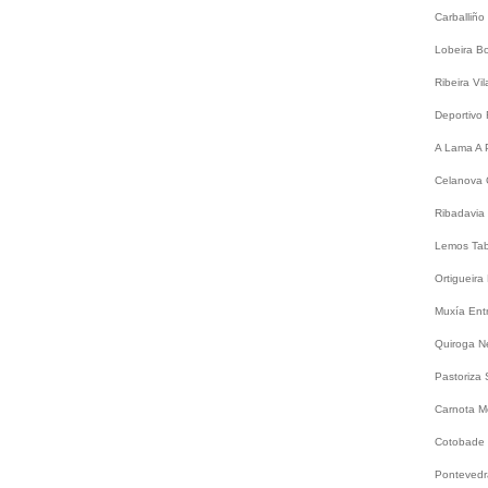
Carballiño
Lobeira
B
Ribeira
Vi
Deportivo
A Lama
A 
Celanova
Ribadavia
Lemos
Ta
Ortigueira
Muxía
Ent
Quiroga
N
Pastoriza
Carnota
M
Cotobade
Ponteved