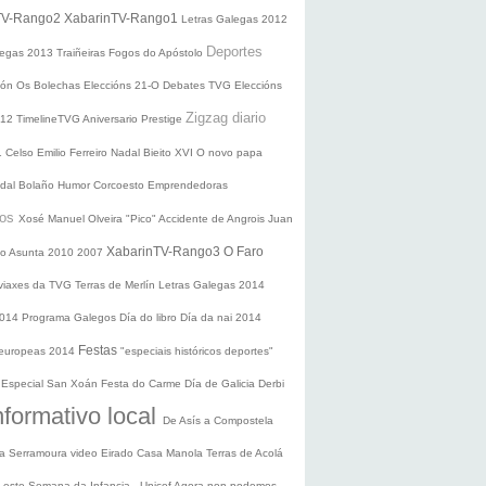
TV-Rango2
XabarinTV-Rango1
Letras Galegas 2012
Deportes
legas
2013
Traiñeiras
Fogos do Apóstolo
ción
Os Bolechas
Eleccións 21-O
Debates TVG
Eleccións
Zigzag diario
012
TimelineTVG
Aniversario Prestige
1
Celso Emilio Ferreiro
Nadal
Bieito XVI
O novo papa
idal Bolaño
Humor
Corcoesto
Emprendedoras
sos
Xosé Manuel Olveira "Pico"
Accidente de Angrois
Juan
XabarinTV-Rango3
O Faro
o Asunta
2010
2007
 viaxes da TVG
Terras de Merlín
Letras Galegas 2014
2014
Programa Galegos
Día do libro
Día da nai
2014
Festas
 europeas 2014
"especiais históricos deportes"
n
Especial San Xoán
Festa do Carme
Día de Galicia
Derbi
nformativo local
De Asís a Compostela
ra
Serramoura video
Eirado
Casa Manola
Terras de Acolá
 Leste
Semana da Infancia - Unicef
Agora non podemos