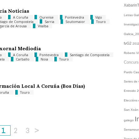
Xabarin
cia Noticias
Letras Ga
go
A Coruña
Ourense
Pontevedra
Vigo
tiago de Compostela
Sarria
Soutomaior
Touro
Investiga
agarcía de Arousa
Vilalba
Galicia_2
tvG2
201
xornal Mediodía
Roberto V
go
A Coruña
Pontevedra
Santiago de Compostela
ela
Carballo
Noia
Touro
Concur
Pardo
Cas
Series de
rmación Local A Coruña (Bos Días)
Entroido 
oruña
Touro
Eleccións
San Xoá
I
galego
1
2
3
>
Serramou
Terras do