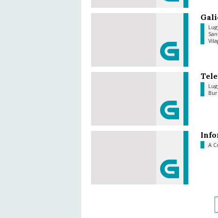
Gali
Lu
San
Vil
Tele
Lu
Bur
Info
A C