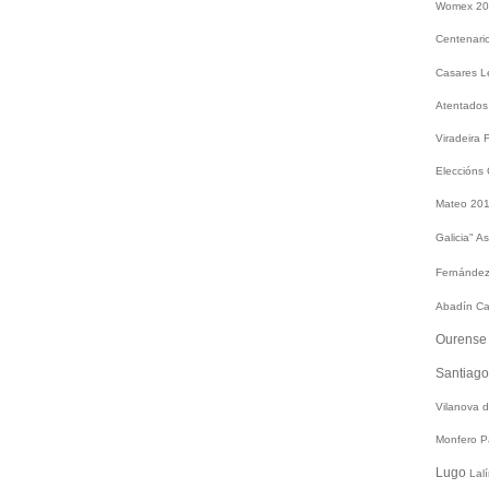
Womex 2
Centenari
Casares
L
Atentados
Viradeira
Eleccións
Mateo 20
Galicia"
As
Fernández
Abadín
Ca
Ourens
Santiag
Vilanova 
Monfero
P
Lugo
Lal