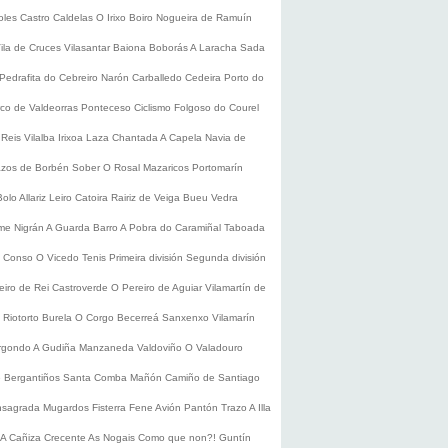
oles
Castro Caldelas
O Irixo
Boiro
Nogueira de Ramuín
ila de Cruces
Vilasantar
Baiona
Boborás
A Laracha
Sada
Pedrafita do Cebreiro
Narón
Carballedo
Cedeira
Porto do
co de Valdeorras
Ponteceso
Ciclismo
Folgoso do Courel
 Reis
Vilalba
Irixoa
Laza
Chantada
A Capela
Navia de
zos de Borbén
Sober
O Rosal
Mazaricos
Portomarín
Bolo
Allariz
Leiro
Catoira
Rairiz de Veiga
Bueu
Vedra
ume
Nigrán
A Guarda
Barro
A Pobra do Caramiñal
Taboada
de Conso
O Vicedo
Tenis
Primeira división
Segunda división
eiro de Rei
Castroverde
O Pereiro de Aguiar
Vilamartín de
s
Riotorto
Burela
O Corgo
Becerreá
Sanxenxo
Vilamarín
rgondo
A Gudiña
Manzaneda
Valdoviño
O Valadouro
e Bergantiños
Santa Comba
Mañón
Camiño de Santiago
nsagrada
Mugardos
Fisterra
Fene
Avión
Pantón
Trazo
A Illa
A Cañiza
Crecente
As Nogais
Como que non?!
Guntín