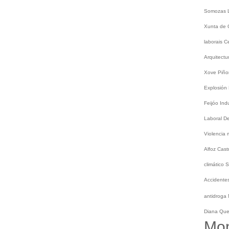
Somozas
Xunta de 
laborais
C
Arquitect
Xove
Piño
Explosión
Feijóo
Ind
Laboral
De
Violencia
Alfoz
Cast
climático
S
Accidentes
antidroga
Diana Qu
Mo