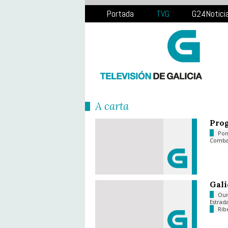
Portada
TVG
G24Notici
Á carta
Prog
Pon
Comb
Gali
Ou
Estrad
Rib