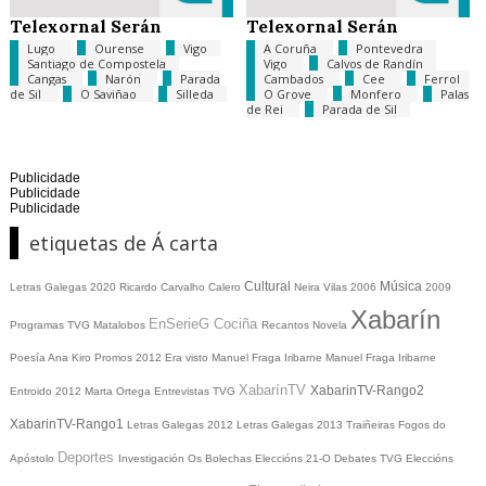
Telexornal Serán
Telexornal Serán
Lugo
Ourense
Vigo
A Coruña
Pontevedra
Santiago de Compostela
Vigo
Calvos de Randín
Cangas
Narón
Parada
Cambados
Cee
Ferrol
de Sil
O Saviñao
Silleda
O Grove
Monfero
Palas
de Rei
Parada de Sil
Publicidade
Publicidade
Publicidade
etiquetas de Á carta
Cultural
Música
Letras Galegas 2020
Ricardo Carvalho Calero
Neira Vilas
2006
2009
Xabarín
EnSerieG
Cociña
Programas TVG
Matalobos
Recantos
Novela
Poesía
Ana Kiro
Promos
2012
Era visto
Manuel Fraga Iribarne
Manuel Fraga Iribarne
XabarínTV
XabarinTV-Rango2
Entroido 2012
Marta Ortega
Entrevistas TVG
XabarinTV-Rango1
Letras Galegas 2012
Letras Galegas
2013
Traiñeiras
Fogos do
Deportes
Apóstolo
Investigación
Os Bolechas
Eleccións 21-O
Debates TVG
Eleccións