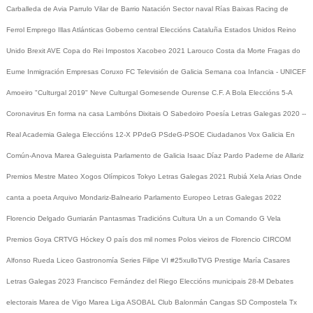
Carballeda de Avia
Parrulo
Vilar de Barrio
Natación
Sector naval
Rías Baixas
Racing de
Ferrol
Emprego
Illas Atlánticas
Goberno central
Eleccións
Cataluña
Estados Unidos
Reino
Unido
Brexit
AVE
Copa do Rei
Impostos
Xacobeo 2021
Larouco
Costa da Morte
Fragas do
Eume
Inmigración
Empresas
Coruxo FC
Televisión de Galicia
Semana coa Infancia - UNICEF
Amoeiro
"Culturgal 2019"
Neve
Culturgal
Gomesende
Ourense C.F.
A Bola
Eleccións 5-A
Coronavirus
En forma na casa
Lambóns Dixitais
O Sabedoiro
Poesía Letras Galegas 2020
--
Real Academia Galega
Eleccións 12-X
PPdeG
PSdeG-PSOE
Ciudadanos
Vox
Galicia En
Común-Anova
Marea Galeguista
Parlamento de Galicia
Isaac Díaz Pardo
Paderne de Allariz
Premios Mestre Mateo
Xogos Olímpicos Tokyo
Letras Galegas 2021
Rubiá
Xela Arias
Onde
canta a poeta
Arquivo
Mondariz-Balneario
Parlamento Europeo
Letras Galegas 2022
Florencio Delgado Gurriarán
Pantasmas
Tradicións
Cultura
Un a un
Comando G
Vela
Premios Goya
CRTVG
Hóckey
O país dos mil nomes
Polos vieiros de Florencio
CIRCOM
Alfonso Rueda
Liceo
Gastronomía
Series
Filipe VI
#25xulloTVG
Prestige
María Casares
Letras Galegas 2023
Francisco Fernández del Riego
Eleccións municipais 28-M
Debates
electorais
Marea de Vigo
Marea
Liga ASOBAL
Club Balonmán Cangas
SD Compostela
Tx