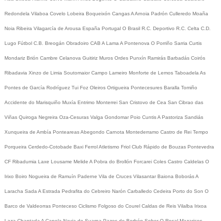
Redondela
Vilaboa
Covelo
Lobeira
Boqueixón
Cangas
A Arnoia
Padrón
Culleredo
Moaña
Noia
Ribeira
Vilagarcía de Arousa
España
Portugal
O Brasil
R.C. Deportivo
R.C. Celta
C.D.
Lugo
Fútbol
C.B. Breogán
Obradoiro CAB
A Lama
A Pontenova
O Porriño
Sarria
Curtis
Mondariz
Brión
Cambre
Celanova
Guitiriz
Muros
Ordes
Punxín
Ramirás
Barbadás
Coirós
Ribadavia
Xinzo de Limia
Soutomaior
Campo Lameiro
Monforte de Lemos
Taboadela
As
Pontes de García Rodríguez
Tui
Foz
Oleiros
Ortigueira
Pontecesures
Baralla
Tomiño
Accidente do Marisquiño
Muxía
Entrimo
Monterrei
San Cristovo de Cea
San Cibrao das
Viñas
Quiroga
Negreira
Oza-Cesuras
Valga
Gondomar
Poio
Cuntis
A Pastoriza
Sandiás
Xunqueira de Ambía
Ponteareas
Abegondo
Carnota
Montederramo
Castro de Rei
Tempo
Porqueira
Cerdedo-Cotobade
Baxi Ferrol
Atletismo
Friol
Club Rápido de Bouzas
Pontevedra
CF
Ribadumia
Laxe
Lousame
Melide
A Pobra do Brollón
Forcarei
Coles
Castro Caldelas
O
Irixo
Boiro
Nogueira de Ramuín
Paderne
Vila de Cruces
Vilasantar
Baiona
Boborás
A
Laracha
Sada
A Estrada
Pedrafita do Cebreiro
Narón
Carballedo
Cedeira
Porto do Son
O
Barco de Valdeorras
Ponteceso
Ciclismo
Folgoso do Courel
Caldas de Reis
Vilalba
Irixoa
Laza
Chantada
A Capela
Navia de Suarna
Pazos de Borbén
Sober
O Rosal
Mazaricos