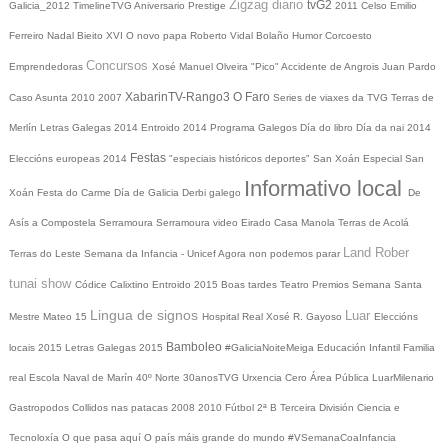
Zigzag diario
tvG2
Galicia_2012
TimelineTVG
Aniversario Prestige
2011
Celso Emilio
Ferreiro
Nadal
Bieito XVI
O novo papa
Roberto Vidal Bolaño
Humor
Corcoesto
Concursos
Emprendedoras
Xosé Manuel Olveira "Pico"
Accidente de Angrois
Juan Pardo
XabarinTV-Rango3
O Faro
Caso Asunta
2010
2007
Series de viaxes da TVG
Terras de
Merlín
Letras Galegas 2014
Entroido 2014
Programa Galegos
Día do libro
Día da nai
2014
Festas
Eleccións europeas 2014
"especiais históricos deportes"
San Xoán
Especial San
Informativo local
Xoán
Festa do Carme
Día de Galicia
Derbi galego
De
Asís a Compostela
Serramoura
Serramoura video
Eirado
Casa Manola
Terras de Acolá
Land Rober
Terras do Leste
Semana da Infancia - Unicef
Agora non podemos parar
tunai show
Códice Calixtino
Entroido 2015
Boas tardes
Teatro
Premios
Semana Santa
Lingua de signos
Luar
Mestre Mateo 15
Hospital Real
Xosé R. Gayoso
Eleccións
Bamboleo
locais 2015
Letras Galegas 2015
#GaliciaNoiteMeiga
Educación Infantil
Familia
real
Escola Naval de Marín
40º Norte
30anosTVG
Urxencia Cero
Área Pública
LuarMilenario
Gastropodos
Collidos nas patacas
2008
2010
Fútbol 2ª B
Terceira División
Ciencia e
Tecnoloxía
O que pasa aquí
O país máis grande do mundo
#VSemanaCoaInfancia