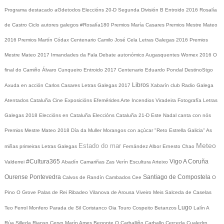
Programa destacado
aGdetodos
Eleccións 20-D
Segunda División B
Entroido 2016
Rosalía
de Castro
Ciclo autores galegos
#Rosalía180
Premios María Casares
Premios Mestre Mateo
2016
Premios Martín Códax
Centenario Camilo José Cela
Letras Galegas 2016
Premios
Mestre Mateo 2017
Irmandades da Fala
Debate autonómico
Augasquentes
Womex 2016
O
final do Camiño
Álvaro Cunqueiro
Entroido 2017
Centenario Eduardo Pondal
DestinoStgo
Libros
Axuda en acción
Carlos Casares
Letras Galegas 2017
Xabarín club
Radio Galega
Atentados Cataluña
Cine
Exposicións
Efemérides
Arte
Incendios
Viradeira
Fotografía
Letras
Galegas 2018
Eleccións en Cataluña
Eleccións Cataluña 21-D
Este Nadal canta con nós
Premios Mestre Mateo 2018
Día da Muller
Morangos con açúcar
"Reto Estrella Galicia"
As
Meteo
Estado do mar
miñas primeiras Letras Galegas
Fernández Albor
Ernesto Chao
#Cultura365
Vigo
A Coruña
Valderrei
Abadín
Camariñas
Zas
Verín
Escultura
Arteixo
Ourense
Pontevedra
Santiago de Compostela
Calvos de Randín
Cambados
Cee
O
Pino
O Grove
Palas de Rei
Ribadeo
Vilanova de Arousa
Viveiro
Meis
Salceda de Caselas
Lugo
Teo
Ferrol
Monfero
Parada de Sil
Coristanco
Oia
Touro
Cospeito
Betanzos
Lalín
A
Rúa
Silleda
Rianxo
Cervo
Marín
Ames
Begonte
O Carballiño
Carballo
Cerceda
Cualedro