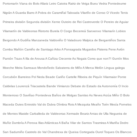
Portomarín
Viana do Bolo
Allariz
Leiro
Catoira
Rairiz de Veiga
Bueu
Vedra
Pontedeume
Nigrán
A Guarda
Barro
A Pobra do Caramiñal
Taboada
Vilariño de Conso
O Vicedo
Tenis
Primeira división
Segunda división
Xente
Outeiro de Rei
Castroverde
O Pereiro de Aguiar
Vilamartín de Valdeorras
Riotorto
Burela
O Corgo
Becerreá
Sanxenxo
Vilamarín
Lobios
Bergondo
A Gudiña
Manzaneda
Valdoviño
O Valadouro
Malpica de Bergantiños
Santa
Comba
Mañón
Camiño de Santiago
Arbo
A Fonsagrada
Mugardos
Fisterra
Fene
Avión
Pantón
Trazo
A Illa de Arousa
A Cañiza
Crecente
As Nogais
Como que non?!
Guntín
Mos
Moeche
Meira
Sarreaus
Mondoñedo
Salvaterra de Miño
A Merca
Melón
Lingua galega
Corcubión
Barreiros
Pol
Neda
Beade
Cariño
Cartelle
Ribeira de Piquín
Vilarmaior
Ponte
Caldelas
Lourenzá
Triacastela
Bande
Vimianzo
Debate do Estado da Autonomía
O Incio
Monterroso
O Saviñao
Pontedeva
Baños de Molgas
Santiso
As Neves
Arzúa
Miño
O Bolo
Maceda
Outes
Entroido
Val do Dubra
Oímbra
Rois
A Mezquita
Meaño
Toén
Mesía
Fornelos
de Montes
Maside
Carballeda de Valdeorras
Xermade
Beariz
Antas de Ulla
Negueira de
Muñiz
Dumbría
A Peroxa
Illas Atlánticas
A Baña
Vilar de Santos
Trasmiras
A Mariña
Dodro
San Sadurniño
Castrelo do Val
Chandrexa de Queixa
Cortegada
Ourol
Toques
Os Blancos