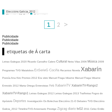
Eleccións Galicia_2012
Eleccións 21-O
Entrevistas
TVG
1
2
>
Publicidade
Publicidade
Publicidade
etiquetas de Á carta
Cultural
Música
Letras Galegas 2020
Ricardo Carvalho Calero
Neira Vilas
2006
2009
Xabarín
EnSerieG
Cociña
Programas TVG
Matalobos
Recantos
Novela
Poesía
Ana Kiro
Promos
2012
Era visto
Manuel Fraga Iribarne
Manuel Fraga Iribarne
XabarínTV
XabarinTV-Rango2
Entroido 2012
Marta Ortega
Entrevistas TVG
XabarinTV-Rango1
Letras Galegas 2012
Letras Galegas
2013
Traiñeiras
Fogos do
Deportes
Apóstolo
Investigación
Os Bolechas
Eleccións 21-O
Debates TVG
Eleccións
Zigzag diario
tvG2
Galicia_2012
TimelineTVG
Aniversario Prestige
2011
Celso Emilio