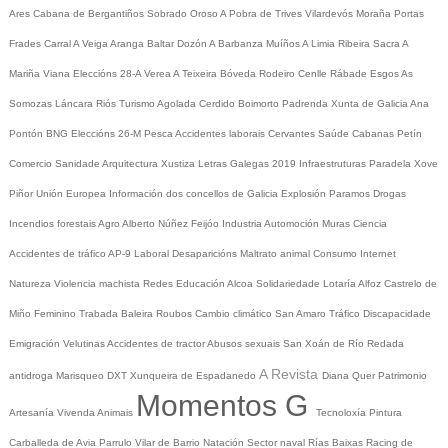
Ares
Cabana de Bergantiños
Sobrado
Oroso
A Pobra de Trives
Vilardevós
Moraña
Portas
Frades
Carral
A Veiga
Aranga
Baltar
Dozón
A Barbanza
Muíños
A Limia
Ribeira Sacra
A
Mariña
Viana
Eleccións 28-A
Verea
A Teixeira
Bóveda
Rodeiro
Cenlle
Rábade
Esgos
As
Somozas
Láncara
Riós
Turismo
Agolada
Cerdido
Boimorto
Padrenda
Xunta de Galicia
Ana
Pontón
BNG
Eleccións 26-M
Pesca
Accidentes laborais
Cervantes
Saúde
Cabanas
Petín
Comercio
Sanidade
Arquitectura
Xustiza
Letras Galegas 2019
Infraestruturas
Paradela
Xove
Piñor
Unión Europea
Información dos concellos de Galicia
Explosión Paramos
Drogas
Incendios forestais
Agro
Alberto Núñez Feijóo
Industria
Automoción
Muras
Ciencia
Accidentes de tráfico
AP-9
Laboral
Desaparicións
Maltrato animal
Consumo
Internet
Natureza
Violencia machista
Redes
Educación
Alcoa
Solidariedade
Lotaría
Alfoz
Castrelo de
Miño
Feminino
Trabada
Baleira
Roubos
Cambio climático
San Amaro
Tráfico
Discapacidade
Emigración
Velutinas
Accidentes de tractor
Abusos sexuais
San Xoán de Río
Redada
A Revista
antidroga
Marisqueo
DXT
Xunqueira de Espadanedo
Diana Quer
Patrimonio
Momentos G
Artesanía
Vivenda
Animais
Tecnoloxía
Pintura
Carballeda de Avia
Parrulo
Vilar de Barrio
Natación
Sector naval
Rías Baixas
Racing de