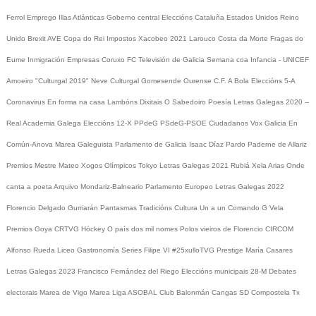
Ferrol
Emprego
Illas Atlánticas
Goberno central
Eleccións
Cataluña
Estados Unidos
Reino
Unido
Brexit
AVE
Copa do Rei
Impostos
Xacobeo 2021
Larouco
Costa da Morte
Fragas do
Eume
Inmigración
Empresas
Coruxo FC
Televisión de Galicia
Semana coa Infancia - UNICEF
Amoeiro
"Culturgal 2019"
Neve
Culturgal
Gomesende
Ourense C.F.
A Bola
Eleccións 5-A
Coronavirus
En forma na casa
Lambóns Dixitais
O Sabedoiro
Poesía Letras Galegas 2020
--
Real Academia Galega
Eleccións 12-X
PPdeG
PSdeG-PSOE
Ciudadanos
Vox
Galicia En
Común-Anova
Marea Galeguista
Parlamento de Galicia
Isaac Díaz Pardo
Paderne de Allariz
Premios Mestre Mateo
Xogos Olímpicos Tokyo
Letras Galegas 2021
Rubiá
Xela Arias
Onde
canta a poeta
Arquivo
Mondariz-Balneario
Parlamento Europeo
Letras Galegas 2022
Florencio Delgado Gurriarán
Pantasmas
Tradicións
Cultura
Un a un
Comando G
Vela
Premios Goya
CRTVG
Hóckey
O país dos mil nomes
Polos vieiros de Florencio
CIRCOM
Alfonso Rueda
Liceo
Gastronomía
Series
Filipe VI
#25xulloTVG
Prestige
María Casares
Letras Galegas 2023
Francisco Fernández del Riego
Eleccións municipais 28-M
Debates
electorais
Marea de Vigo
Marea
Liga ASOBAL
Club Balonmán Cangas
SD Compostela
Tx