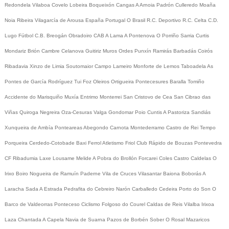
Redondela
Vilaboa
Covelo
Lobeira
Boqueixón
Cangas
A Arnoia
Padrón
Culleredo
Moaña
Noia
Ribeira
Vilagarcía de Arousa
España
Portugal
O Brasil
R.C. Deportivo
R.C. Celta
C.D.
Lugo
Fútbol
C.B. Breogán
Obradoiro CAB
A Lama
A Pontenova
O Porriño
Sarria
Curtis
Mondariz
Brión
Cambre
Celanova
Guitiriz
Muros
Ordes
Punxín
Ramirás
Barbadás
Coirós
Ribadavia
Xinzo de Limia
Soutomaior
Campo Lameiro
Monforte de Lemos
Taboadela
As
Pontes de García Rodríguez
Tui
Foz
Oleiros
Ortigueira
Pontecesures
Baralla
Tomiño
Accidente do Marisquiño
Muxía
Entrimo
Monterrei
San Cristovo de Cea
San Cibrao das
Viñas
Quiroga
Negreira
Oza-Cesuras
Valga
Gondomar
Poio
Cuntis
A Pastoriza
Sandiás
Xunqueira de Ambía
Ponteareas
Abegondo
Carnota
Montederramo
Castro de Rei
Tempo
Porqueira
Cerdedo-Cotobade
Baxi Ferrol
Atletismo
Friol
Club Rápido de Bouzas
Pontevedra
CF
Ribadumia
Laxe
Lousame
Melide
A Pobra do Brollón
Forcarei
Coles
Castro Caldelas
O
Irixo
Boiro
Nogueira de Ramuín
Paderne
Vila de Cruces
Vilasantar
Baiona
Boborás
A
Laracha
Sada
A Estrada
Pedrafita do Cebreiro
Narón
Carballedo
Cedeira
Porto do Son
O
Barco de Valdeorras
Ponteceso
Ciclismo
Folgoso do Courel
Caldas de Reis
Vilalba
Irixoa
Laza
Chantada
A Capela
Navia de Suarna
Pazos de Borbén
Sober
O Rosal
Mazaricos