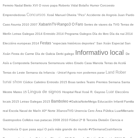
Ferreiro
Nadal
Bieito XVI
O novo papa
Roberto Vidal Bolaño
Humor
Corcoesto
Concursos
Emprendedoras
Xosé Manuel Olveira "Pico"
Accidente de Angrois
Juan Pardo
XabarinTV-Rango3
O Faro
Caso Asunta
2010
2007
Series de viaxes da TVG
Terras de
Merlín
Letras Galegas 2014
Entroido 2014
Programa Galegos
Día do libro
Día da nai
2014
Festas
Eleccións europeas 2014
"especiais históricos deportes"
San Xoán
Especial San
Informativo local
Xoán
Festa do Carme
Día de Galicia
Derbi galego
De
Asís a Compostela
Serramoura
Serramoura video
Eirado
Casa Manola
Terras de Acolá
Land Rober
Terras do Leste
Semana da Infancia - Unicef
Agora non podemos parar
tunai show
Códice Calixtino
Entroido 2015
Boas tardes
Teatro
Premios
Semana Santa
Lingua de signos
Luar
Mestre Mateo 15
Hospital Real
Xosé R. Gayoso
Eleccións
Bamboleo
locais 2015
Letras Galegas 2015
#GaliciaNoiteMeiga
Educación Infantil
Familia
real
Escola Naval de Marín
40º Norte
30anosTVG
Urxencia Cero
Área Pública
LuarMilenario
Gastropodos
Collidos nas patacas
2008
2010
Fútbol 2ª B
Terceira División
Ciencia e
Tecnoloxía
O que pasa aquí
O país máis grande do mundo
#VSemanaCoaInfancia