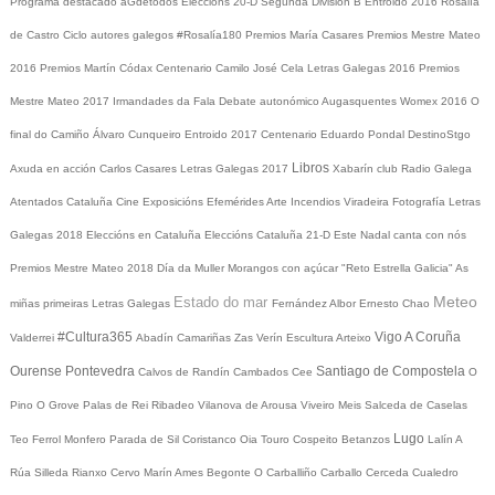
Programa destacado
aGdetodos
Eleccións 20-D
Segunda División B
Entroido 2016
Rosalía
de Castro
Ciclo autores galegos
#Rosalía180
Premios María Casares
Premios Mestre Mateo
2016
Premios Martín Códax
Centenario Camilo José Cela
Letras Galegas 2016
Premios
Mestre Mateo 2017
Irmandades da Fala
Debate autonómico
Augasquentes
Womex 2016
O
final do Camiño
Álvaro Cunqueiro
Entroido 2017
Centenario Eduardo Pondal
DestinoStgo
Libros
Axuda en acción
Carlos Casares
Letras Galegas 2017
Xabarín club
Radio Galega
Atentados Cataluña
Cine
Exposicións
Efemérides
Arte
Incendios
Viradeira
Fotografía
Letras
Galegas 2018
Eleccións en Cataluña
Eleccións Cataluña 21-D
Este Nadal canta con nós
Premios Mestre Mateo 2018
Día da Muller
Morangos con açúcar
"Reto Estrella Galicia"
As
Meteo
Estado do mar
miñas primeiras Letras Galegas
Fernández Albor
Ernesto Chao
#Cultura365
Vigo
A Coruña
Valderrei
Abadín
Camariñas
Zas
Verín
Escultura
Arteixo
Ourense
Pontevedra
Santiago de Compostela
Calvos de Randín
Cambados
Cee
O
Pino
O Grove
Palas de Rei
Ribadeo
Vilanova de Arousa
Viveiro
Meis
Salceda de Caselas
Lugo
Teo
Ferrol
Monfero
Parada de Sil
Coristanco
Oia
Touro
Cospeito
Betanzos
Lalín
A
Rúa
Silleda
Rianxo
Cervo
Marín
Ames
Begonte
O Carballiño
Carballo
Cerceda
Cualedro