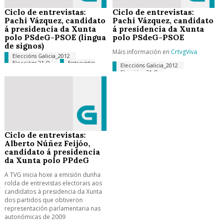
Ciclo de entrevistas:
Ciclo de entrevistas:
Pachi Vázquez, candidato
Pachi Vázquez, candidato
á presidencia da Xunta
á presidencia da Xunta
polo PSdeG-PSOE (lingua
polo PSdeG-PSOE
de signos)
Máis información en
CrtvgViva
Eleccións Galicia_2012
Eleccións 21-O
Entrevistas
Eleccións Galicia_2012
TVG
Eleccións 21-O
Ciclo de entrevistas:
Alberto Núñez Feijóo,
candidato á presidencia
da Xunta polo PPdeG
A TVG inicia hoxe a emisión dunha
rolda de entrevistas electorais aos
candidatos á presidencia da Xunta
dos partidos que obtiveron
representación parlamentaria nas
autonómicas de 2009