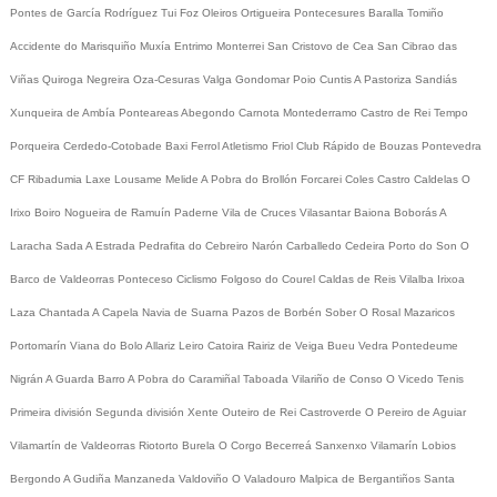
Pontes de García Rodríguez
Tui
Foz
Oleiros
Ortigueira
Pontecesures
Baralla
Tomiño
Accidente do Marisquiño
Muxía
Entrimo
Monterrei
San Cristovo de Cea
San Cibrao das
Viñas
Quiroga
Negreira
Oza-Cesuras
Valga
Gondomar
Poio
Cuntis
A Pastoriza
Sandiás
Xunqueira de Ambía
Ponteareas
Abegondo
Carnota
Montederramo
Castro de Rei
Tempo
Porqueira
Cerdedo-Cotobade
Baxi Ferrol
Atletismo
Friol
Club Rápido de Bouzas
Pontevedra
CF
Ribadumia
Laxe
Lousame
Melide
A Pobra do Brollón
Forcarei
Coles
Castro Caldelas
O
Irixo
Boiro
Nogueira de Ramuín
Paderne
Vila de Cruces
Vilasantar
Baiona
Boborás
A
Laracha
Sada
A Estrada
Pedrafita do Cebreiro
Narón
Carballedo
Cedeira
Porto do Son
O
Barco de Valdeorras
Ponteceso
Ciclismo
Folgoso do Courel
Caldas de Reis
Vilalba
Irixoa
Laza
Chantada
A Capela
Navia de Suarna
Pazos de Borbén
Sober
O Rosal
Mazaricos
Portomarín
Viana do Bolo
Allariz
Leiro
Catoira
Rairiz de Veiga
Bueu
Vedra
Pontedeume
Nigrán
A Guarda
Barro
A Pobra do Caramiñal
Taboada
Vilariño de Conso
O Vicedo
Tenis
Primeira división
Segunda división
Xente
Outeiro de Rei
Castroverde
O Pereiro de Aguiar
Vilamartín de Valdeorras
Riotorto
Burela
O Corgo
Becerreá
Sanxenxo
Vilamarín
Lobios
Bergondo
A Gudiña
Manzaneda
Valdoviño
O Valadouro
Malpica de Bergantiños
Santa