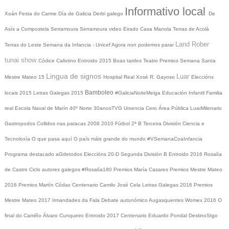
Informativo local
Xoán
Festa do Carme
Día de Galicia
Derbi galego
De
Asís a Compostela
Serramoura
Serramoura video
Eirado
Casa Manola
Terras de Acolá
Land Rober
Terras do Leste
Semana da Infancia - Unicef
Agora non podemos parar
tunai show
Códice Calixtino
Entroido 2015
Boas tardes
Teatro
Premios
Semana Santa
Lingua de signos
Luar
Mestre Mateo 15
Hospital Real
Xosé R. Gayoso
Eleccións
Bamboleo
locais 2015
Letras Galegas 2015
#GaliciaNoiteMeiga
Educación Infantil
Familia
real
Escola Naval de Marín
40º Norte
30anosTVG
Urxencia Cero
Área Pública
LuarMilenario
Gastropodos
Collidos nas patacas
2008
2010
Fútbol 2ª B
Terceira División
Ciencia e
Tecnoloxía
O que pasa aquí
O país máis grande do mundo
#VSemanaCoaInfancia
Programa destacado
aGdetodos
Eleccións 20-D
Segunda División B
Entroido 2016
Rosalía
de Castro
Ciclo autores galegos
#Rosalía180
Premios María Casares
Premios Mestre Mateo
2016
Premios Martín Códax
Centenario Camilo José Cela
Letras Galegas 2016
Premios
Mestre Mateo 2017
Irmandades da Fala
Debate autonómico
Augasquentes
Womex 2016
O
final do Camiño
Álvaro Cunqueiro
Entroido 2017
Centenario Eduardo Pondal
DestinoStgo