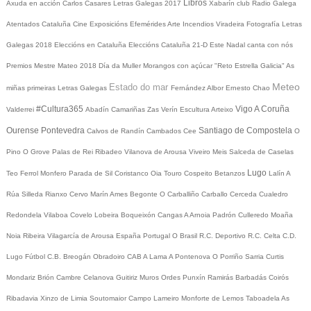
Libros
Axuda en acción
Carlos Casares
Letras Galegas 2017
Xabarín club
Radio Galega
Atentados Cataluña
Cine
Exposicións
Efemérides
Arte
Incendios
Viradeira
Fotografía
Letras
Galegas 2018
Eleccións en Cataluña
Eleccións Cataluña 21-D
Este Nadal canta con nós
Premios Mestre Mateo 2018
Día da Muller
Morangos con açúcar
"Reto Estrella Galicia"
As
Meteo
Estado do mar
miñas primeiras Letras Galegas
Fernández Albor
Ernesto Chao
#Cultura365
Vigo
A Coruña
Valderrei
Abadín
Camariñas
Zas
Verín
Escultura
Arteixo
Ourense
Pontevedra
Santiago de Compostela
Calvos de Randín
Cambados
Cee
O
Pino
O Grove
Palas de Rei
Ribadeo
Vilanova de Arousa
Viveiro
Meis
Salceda de Caselas
Lugo
Teo
Ferrol
Monfero
Parada de Sil
Coristanco
Oia
Touro
Cospeito
Betanzos
Lalín
A
Rúa
Silleda
Rianxo
Cervo
Marín
Ames
Begonte
O Carballiño
Carballo
Cerceda
Cualedro
Redondela
Vilaboa
Covelo
Lobeira
Boqueixón
Cangas
A Arnoia
Padrón
Culleredo
Moaña
Noia
Ribeira
Vilagarcía de Arousa
España
Portugal
O Brasil
R.C. Deportivo
R.C. Celta
C.D.
Lugo
Fútbol
C.B. Breogán
Obradoiro CAB
A Lama
A Pontenova
O Porriño
Sarria
Curtis
Mondariz
Brión
Cambre
Celanova
Guitiriz
Muros
Ordes
Punxín
Ramirás
Barbadás
Coirós
Ribadavia
Xinzo de Limia
Soutomaior
Campo Lameiro
Monforte de Lemos
Taboadela
As