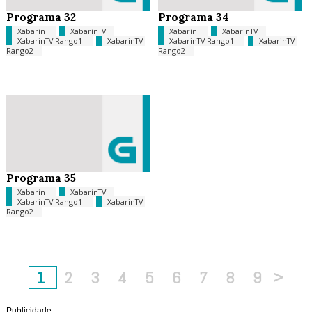
Programa 32
Programa 34
Xabarín
XabarínTV
Xabarín
XabarínTV
XabarinTV-Rango1
XabarinTV-
XabarinTV-Rango1
XabarinTV-
Rango2
Rango2
Programa 35
Xabarín
XabarínTV
XabarinTV-Rango1
XabarinTV-
Rango2
1
2
3
4
5
6
7
8
9
>
Publicidade