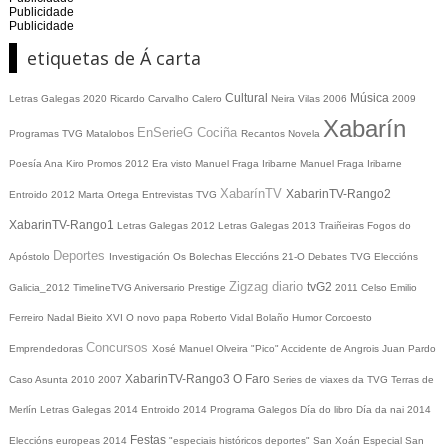
Publicidade
Publicidade
etiquetas de Á carta
Cultural
Música
Letras Galegas 2020
Ricardo Carvalho Calero
Neira Vilas
2006
2009
Xabarín
EnSerieG
Cociña
Programas TVG
Matalobos
Recantos
Novela
Poesía
Ana Kiro
Promos
2012
Era visto
Manuel Fraga Iribarne
Manuel Fraga Iribarne
XabarínTV
XabarinTV-Rango2
Entroido 2012
Marta Ortega
Entrevistas TVG
XabarinTV-Rango1
Letras Galegas 2012
Letras Galegas
2013
Traiñeiras
Fogos do
Deportes
Apóstolo
Investigación
Os Bolechas
Eleccións 21-O
Debates TVG
Eleccións
Zigzag diario
tvG2
Galicia_2012
TimelineTVG
Aniversario Prestige
2011
Celso Emilio
Ferreiro
Nadal
Bieito XVI
O novo papa
Roberto Vidal Bolaño
Humor
Corcoesto
Concursos
Emprendedoras
Xosé Manuel Olveira "Pico"
Accidente de Angrois
Juan Pardo
XabarinTV-Rango3
O Faro
Caso Asunta
2010
2007
Series de viaxes da TVG
Terras de
Merlín
Letras Galegas 2014
Entroido 2014
Programa Galegos
Día do libro
Día da nai
2014
Festas
Eleccións europeas 2014
"especiais históricos deportes"
San Xoán
Especial San