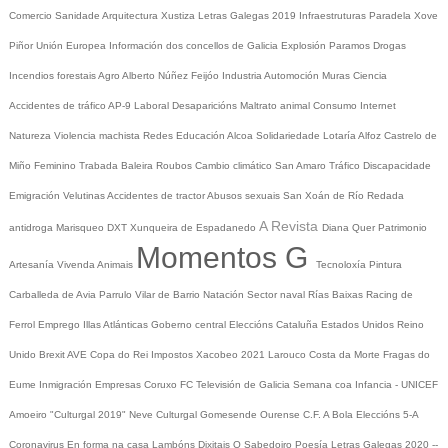
Comercio
Sanidade
Arquitectura
Xustiza
Letras Galegas 2019
Infraestruturas
Paradela
Xove
Piñor
Unión Europea
Información dos concellos de Galicia
Explosión Paramos
Drogas
Incendios forestais
Agro
Alberto Núñez Feijóo
Industria
Automoción
Muras
Ciencia
Accidentes de tráfico
AP-9
Laboral
Desaparicións
Maltrato animal
Consumo
Internet
Natureza
Violencia machista
Redes
Educación
Alcoa
Solidariedade
Lotaría
Alfoz
Castrelo de
Miño
Feminino
Trabada
Baleira
Roubos
Cambio climático
San Amaro
Tráfico
Discapacidade
Emigración
Velutinas
Accidentes de tractor
Abusos sexuais
San Xoán de Río
Redada
A Revista
antidroga
Marisqueo
DXT
Xunqueira de Espadanedo
Diana Quer
Patrimonio
Momentos G
Artesanía
Vivenda
Animais
Tecnoloxía
Pintura
Carballeda de Avia
Parrulo
Vilar de Barrio
Natación
Sector naval
Rías Baixas
Racing de
Ferrol
Emprego
Illas Atlánticas
Goberno central
Eleccións
Cataluña
Estados Unidos
Reino
Unido
Brexit
AVE
Copa do Rei
Impostos
Xacobeo 2021
Larouco
Costa da Morte
Fragas do
Eume
Inmigración
Empresas
Coruxo FC
Televisión de Galicia
Semana coa Infancia - UNICEF
Amoeiro
"Culturgal 2019"
Neve
Culturgal
Gomesende
Ourense C.F.
A Bola
Eleccións 5-A
Coronavirus
En forma na casa
Lambóns Dixitais
O Sabedoiro
Poesía Letras Galegas 2020
--