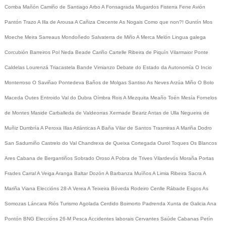
Comba
Mañón
Camiño de Santiago
Arbo
A Fonsagrada
Mugardos
Fisterra
Fene
Avión
Pantón
Trazo
A Illa de Arousa
A Cañiza
Crecente
As Nogais
Como que non?!
Guntín
Mos
Moeche
Meira
Sarreaus
Mondoñedo
Salvaterra de Miño
A Merca
Melón
Lingua galega
Corcubión
Barreiros
Pol
Neda
Beade
Cariño
Cartelle
Ribeira de Piquín
Vilarmaior
Ponte
Caldelas
Lourenzá
Triacastela
Bande
Vimianzo
Debate do Estado da Autonomía
O Incio
Monterroso
O Saviñao
Pontedeva
Baños de Molgas
Santiso
As Neves
Arzúa
Miño
O Bolo
Maceda
Outes
Entroido
Val do Dubra
Oímbra
Rois
A Mezquita
Meaño
Toén
Mesía
Fornelos
de Montes
Maside
Carballeda de Valdeorras
Xermade
Beariz
Antas de Ulla
Negueira de
Muñiz
Dumbría
A Peroxa
Illas Atlánticas
A Baña
Vilar de Santos
Trasmiras
A Mariña
Dodro
San Sadurniño
Castrelo do Val
Chandrexa de Queixa
Cortegada
Ourol
Toques
Os Blancos
Ares
Cabana de Bergantiños
Sobrado
Oroso
A Pobra de Trives
Vilardevós
Moraña
Portas
Frades
Carral
A Veiga
Aranga
Baltar
Dozón
A Barbanza
Muíños
A Limia
Ribeira Sacra
A
Mariña
Viana
Eleccións 28-A
Verea
A Teixeira
Bóveda
Rodeiro
Cenlle
Rábade
Esgos
As
Somozas
Láncara
Riós
Turismo
Agolada
Cerdido
Boimorto
Padrenda
Xunta de Galicia
Ana
Pontón
BNG
Eleccións 26-M
Pesca
Accidentes laborais
Cervantes
Saúde
Cabanas
Petín