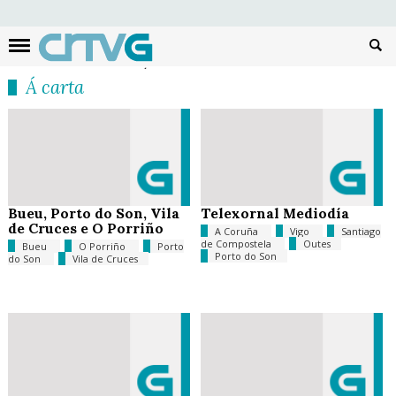
Busc
Á carta
Bueu, Porto do Son, Vila
Telexornal Mediodía
de Cruces e O Porriño
A Coruña
Vigo
Santiago
de Compostela
Outes
Bueu
O Porriño
Porto
Porto do Son
do Son
Vila de Cruces