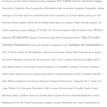
Libros
Axuda en acción
Carlos Casares
Letras Galegas 2017
Xabarín club
Radio Galega
Atentados Cataluña
Cine
Exposicións
Efemérides
Arte
Incendios
Viradeira
Fotografía
Letras
Galegas 2018
Eleccións en Cataluña
Eleccións Cataluña 21-D
Este Nadal canta con nós
Premios Mestre Mateo 2018
Día da Muller
Morangos con açúcar
"Reto Estrella Galicia"
As
Meteo
Estado do mar
miñas primeiras Letras Galegas
Fernández Albor
Ernesto Chao
#Cultura365
Vigo
A Coruña
Valderrei
Abadín
Camariñas
Zas
Verín
Escultura
Arteixo
Ourense
Pontevedra
Santiago de Compostela
Calvos de Randín
Cambados
Cee
O
Pino
O Grove
Palas de Rei
Ribadeo
Vilanova de Arousa
Viveiro
Meis
Salceda de Caselas
Lugo
Teo
Ferrol
Monfero
Parada de Sil
Coristanco
Oia
Touro
Cospeito
Betanzos
Lalín
A
Rúa
Silleda
Rianxo
Cervo
Marín
Ames
Begonte
O Carballiño
Carballo
Cerceda
Cualedro
Redondela
Vilaboa
Covelo
Lobeira
Boqueixón
Cangas
A Arnoia
Padrón
Culleredo
Moaña
Noia
Ribeira
Vilagarcía de Arousa
España
Portugal
O Brasil
R.C. Deportivo
R.C. Celta
C.D.
Lugo
Fútbol
C.B. Breogán
Obradoiro CAB
A Lama
A Pontenova
O Porriño
Sarria
Curtis
Mondariz
Brión
Cambre
Celanova
Guitiriz
Muros
Ordes
Punxín
Ramirás
Barbadás
Coirós
Ribadavia
Xinzo de Limia
Soutomaior
Campo Lameiro
Monforte de Lemos
Taboadela
As