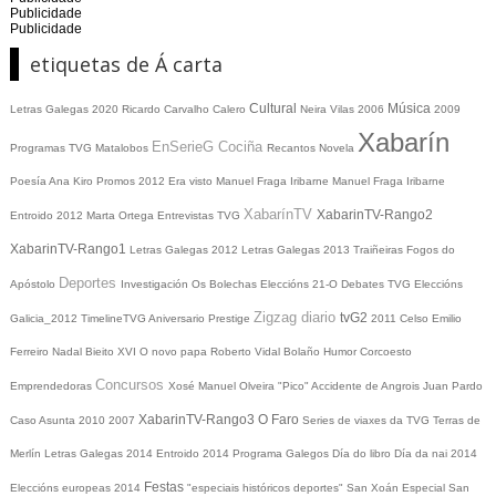
Publicidade
Publicidade
etiquetas de Á carta
Cultural
Música
Letras Galegas 2020
Ricardo Carvalho Calero
Neira Vilas
2006
2009
Xabarín
EnSerieG
Cociña
Programas TVG
Matalobos
Recantos
Novela
Poesía
Ana Kiro
Promos
2012
Era visto
Manuel Fraga Iribarne
Manuel Fraga Iribarne
XabarínTV
XabarinTV-Rango2
Entroido 2012
Marta Ortega
Entrevistas TVG
XabarinTV-Rango1
Letras Galegas 2012
Letras Galegas
2013
Traiñeiras
Fogos do
Deportes
Apóstolo
Investigación
Os Bolechas
Eleccións 21-O
Debates TVG
Eleccións
Zigzag diario
tvG2
Galicia_2012
TimelineTVG
Aniversario Prestige
2011
Celso Emilio
Ferreiro
Nadal
Bieito XVI
O novo papa
Roberto Vidal Bolaño
Humor
Corcoesto
Concursos
Emprendedoras
Xosé Manuel Olveira "Pico"
Accidente de Angrois
Juan Pardo
XabarinTV-Rango3
O Faro
Caso Asunta
2010
2007
Series de viaxes da TVG
Terras de
Merlín
Letras Galegas 2014
Entroido 2014
Programa Galegos
Día do libro
Día da nai
2014
Festas
Eleccións europeas 2014
"especiais históricos deportes"
San Xoán
Especial San