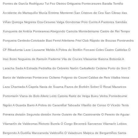
Pontes de García Rodríguez
Tui
Foz
Oleiros
Ortigueira
Pontecesures
Baralla
Tomiño
Accidente do Marisquiño
Muxía
Entrimo
Monterrei
San Cristovo de Cea
San Cibrao das
Viñas
Quiroga
Negreira
Oza-Cesuras
Valga
Gondomar
Poio
Cuntis
A Pastoriza
Sandiás
Xunqueira de Ambía
Ponteareas
Abegondo
Carnota
Montederramo
Castro de Rei
Tempo
Porqueira
Cerdedo-Cotobade
Baxi Ferrol
Atletismo
Friol
Club Rápido de Bouzas
Pontevedra
CF
Ribadumia
Laxe
Lousame
Melide
A Pobra do Brollón
Forcarei
Coles
Castro Caldelas
O
Irixo
Boiro
Nogueira de Ramuín
Paderne
Vila de Cruces
Vilasantar
Baiona
Boborás
A
Laracha
Sada
A Estrada
Pedrafita do Cebreiro
Narón
Carballedo
Cedeira
Porto do Son
O
Barco de Valdeorras
Ponteceso
Ciclismo
Folgoso do Courel
Caldas de Reis
Vilalba
Irixoa
Laza
Chantada
A Capela
Navia de Suarna
Pazos de Borbén
Sober
O Rosal
Mazaricos
Portomarín
Viana do Bolo
Allariz
Leiro
Catoira
Rairiz de Veiga
Bueu
Vedra
Pontedeume
Nigrán
A Guarda
Barro
A Pobra do Caramiñal
Taboada
Vilariño de Conso
O Vicedo
Tenis
Primeira división
Segunda división
Xente
Outeiro de Rei
Castroverde
O Pereiro de Aguiar
Vilamartín de Valdeorras
Riotorto
Burela
O Corgo
Becerreá
Sanxenxo
Vilamarín
Lobios
Bergondo
A Gudiña
Manzaneda
Valdoviño
O Valadouro
Malpica de Bergantiños
Santa