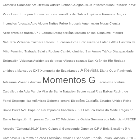
Comercio
Sanidade
Arquitectura
Xustiza
Letras Galegas 2019
Infraestruturas
Paradela
Xove
Piñor
Unión Europea
Información dos concellos de Galicia
Explosión Paramos
Drogas
Incendios forestais
Agro
Alberto Núñez Feijóo
Industria
Automoción
Muras
Ciencia
Accidentes de tráfico
AP-9
Laboral
Desaparicións
Maltrato animal
Consumo
Internet
Natureza
Violencia machista
Redes
Educación
Alcoa
Solidariedade
Lotaría
Alfoz
Castrelo de
Miño
Feminino
Trabada
Baleira
Roubos
Cambio climático
San Amaro
Tráfico
Discapacidade
Emigración
Velutinas
Accidentes de tractor
Abusos sexuais
San Xoán de Río
Redada
A Revista
antidroga
Marisqueo
DXT
Xunqueira de Espadanedo
Diana Quer
Patrimonio
Momentos G
Artesanía
Vivenda
Animais
Tecnoloxía
Pintura
Carballeda de Avia
Parrulo
Vilar de Barrio
Natación
Sector naval
Rías Baixas
Racing de
Ferrol
Emprego
Illas Atlánticas
Goberno central
Eleccións
Cataluña
Estados Unidos
Reino
Unido
Brexit
AVE
Copa do Rei
Impostos
Xacobeo 2021
Larouco
Costa da Morte
Fragas do
Eume
Inmigración
Empresas
Coruxo FC
Televisión de Galicia
Semana coa Infancia - UNICEF
Amoeiro
"Culturgal 2019"
Neve
Culturgal
Gomesende
Ourense C.F.
A Bola
Eleccións 5-A
Coronavirus
En forma na casa
Lambóns Dixitais
O Sabedoiro
Poesía Letras Galegas 2020
--