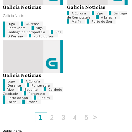
Galicia Noticias
Galicia Noticias
A Coruña
Vigo
Santiago
Galicia Noticias
de Compostela
A Laracha
Marín
Porto do Son
Lugo
Ourense
Pontevedra
Vigo
Santiago de Compostela
Foz
O Porriño
Porto do Son
Ribeira
Sarria
Xustiza
Tempo
Diana Quer
Galicia Noticias
Lugo
A Coruña
Ourense
Pontevedra
Vigo
Begonte
Cerdedo-
Cotobade
Ponteceso
Porto do Son
Ribeira
Sarria
Tráfico
1
2
3
4
5
>
Publicidade