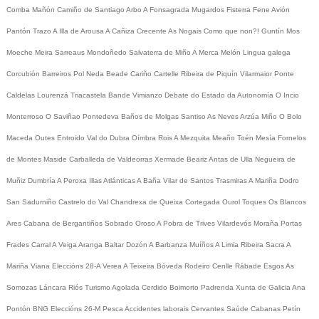
Comba
Mañón
Camiño de Santiago
Arbo
A Fonsagrada
Mugardos
Fisterra
Fene
Avión
Pantón
Trazo
A Illa de Arousa
A Cañiza
Crecente
As Nogais
Como que non?!
Guntín
Mos
Moeche
Meira
Sarreaus
Mondoñedo
Salvaterra de Miño
A Merca
Melón
Lingua galega
Corcubión
Barreiros
Pol
Neda
Beade
Cariño
Cartelle
Ribeira de Piquín
Vilarmaior
Ponte
Caldelas
Lourenzá
Triacastela
Bande
Vimianzo
Debate do Estado da Autonomía
O Incio
Monterroso
O Saviñao
Pontedeva
Baños de Molgas
Santiso
As Neves
Arzúa
Miño
O Bolo
Maceda
Outes
Entroido
Val do Dubra
Oímbra
Rois
A Mezquita
Meaño
Toén
Mesía
Fornelos
de Montes
Maside
Carballeda de Valdeorras
Xermade
Beariz
Antas de Ulla
Negueira de
Muñiz
Dumbría
A Peroxa
Illas Atlánticas
A Baña
Vilar de Santos
Trasmiras
A Mariña
Dodro
San Sadurniño
Castrelo do Val
Chandrexa de Queixa
Cortegada
Ourol
Toques
Os Blancos
Ares
Cabana de Bergantiños
Sobrado
Oroso
A Pobra de Trives
Vilardevós
Moraña
Portas
Frades
Carral
A Veiga
Aranga
Baltar
Dozón
A Barbanza
Muíños
A Limia
Ribeira Sacra
A
Mariña
Viana
Eleccións 28-A
Verea
A Teixeira
Bóveda
Rodeiro
Cenlle
Rábade
Esgos
As
Somozas
Láncara
Riós
Turismo
Agolada
Cerdido
Boimorto
Padrenda
Xunta de Galicia
Ana
Pontón
BNG
Eleccións 26-M
Pesca
Accidentes laborais
Cervantes
Saúde
Cabanas
Petín