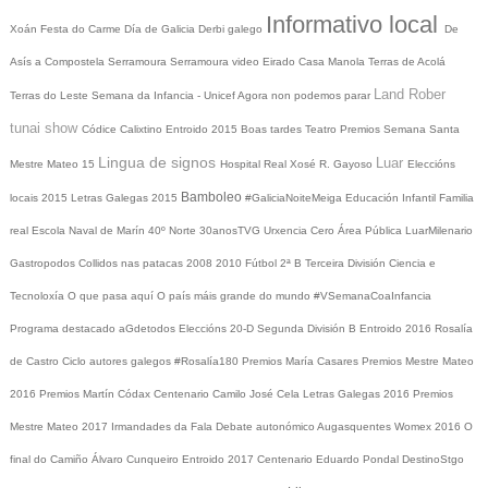
Informativo local
Xoán
Festa do Carme
Día de Galicia
Derbi galego
De
Asís a Compostela
Serramoura
Serramoura video
Eirado
Casa Manola
Terras de Acolá
Land Rober
Terras do Leste
Semana da Infancia - Unicef
Agora non podemos parar
tunai show
Códice Calixtino
Entroido 2015
Boas tardes
Teatro
Premios
Semana Santa
Lingua de signos
Luar
Mestre Mateo 15
Hospital Real
Xosé R. Gayoso
Eleccións
Bamboleo
locais 2015
Letras Galegas 2015
#GaliciaNoiteMeiga
Educación Infantil
Familia
real
Escola Naval de Marín
40º Norte
30anosTVG
Urxencia Cero
Área Pública
LuarMilenario
Gastropodos
Collidos nas patacas
2008
2010
Fútbol 2ª B
Terceira División
Ciencia e
Tecnoloxía
O que pasa aquí
O país máis grande do mundo
#VSemanaCoaInfancia
Programa destacado
aGdetodos
Eleccións 20-D
Segunda División B
Entroido 2016
Rosalía
de Castro
Ciclo autores galegos
#Rosalía180
Premios María Casares
Premios Mestre Mateo
2016
Premios Martín Códax
Centenario Camilo José Cela
Letras Galegas 2016
Premios
Mestre Mateo 2017
Irmandades da Fala
Debate autonómico
Augasquentes
Womex 2016
O
final do Camiño
Álvaro Cunqueiro
Entroido 2017
Centenario Eduardo Pondal
DestinoStgo