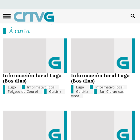
Busc
Á carta
Información local Lugo
Información local Lugo
(Bos días)
(Bos días)
Lugo
Informativo local
Lugo
Informativo local
Folgoso do Courel
Guitiriz
Guitiriz
San Cibrao das
Viñas