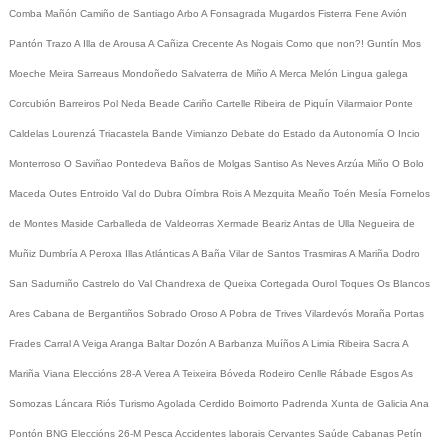
Comba
Mañón
Camiño de Santiago
Arbo
A Fonsagrada
Mugardos
Fisterra
Fene
Avión
Pantón
Trazo
A Illa de Arousa
A Cañiza
Crecente
As Nogais
Como que non?!
Guntín
Mos
Moeche
Meira
Sarreaus
Mondoñedo
Salvaterra de Miño
A Merca
Melón
Lingua galega
Corcubión
Barreiros
Pol
Neda
Beade
Cariño
Cartelle
Ribeira de Piquín
Vilarmaior
Ponte
Caldelas
Lourenzá
Triacastela
Bande
Vimianzo
Debate do Estado da Autonomía
O Incio
Monterroso
O Saviñao
Pontedeva
Baños de Molgas
Santiso
As Neves
Arzúa
Miño
O Bolo
Maceda
Outes
Entroido
Val do Dubra
Oímbra
Rois
A Mezquita
Meaño
Toén
Mesía
Fornelos
de Montes
Maside
Carballeda de Valdeorras
Xermade
Beariz
Antas de Ulla
Negueira de
Muñiz
Dumbría
A Peroxa
Illas Atlánticas
A Baña
Vilar de Santos
Trasmiras
A Mariña
Dodro
San Sadurniño
Castrelo do Val
Chandrexa de Queixa
Cortegada
Ourol
Toques
Os Blancos
Ares
Cabana de Bergantiños
Sobrado
Oroso
A Pobra de Trives
Vilardevós
Moraña
Portas
Frades
Carral
A Veiga
Aranga
Baltar
Dozón
A Barbanza
Muíños
A Limia
Ribeira Sacra
A
Mariña
Viana
Eleccións 28-A
Verea
A Teixeira
Bóveda
Rodeiro
Cenlle
Rábade
Esgos
As
Somozas
Láncara
Riós
Turismo
Agolada
Cerdido
Boimorto
Padrenda
Xunta de Galicia
Ana
Pontón
BNG
Eleccións 26-M
Pesca
Accidentes laborais
Cervantes
Saúde
Cabanas
Petín