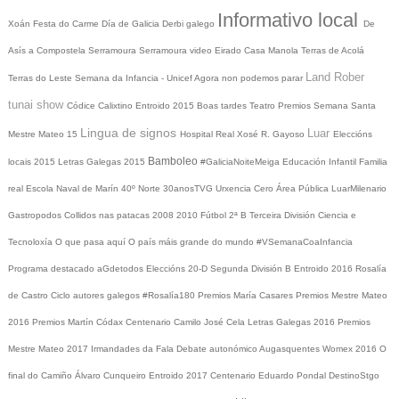
Informativo local
Xoán
Festa do Carme
Día de Galicia
Derbi galego
De
Asís a Compostela
Serramoura
Serramoura video
Eirado
Casa Manola
Terras de Acolá
Land Rober
Terras do Leste
Semana da Infancia - Unicef
Agora non podemos parar
tunai show
Códice Calixtino
Entroido 2015
Boas tardes
Teatro
Premios
Semana Santa
Lingua de signos
Luar
Mestre Mateo 15
Hospital Real
Xosé R. Gayoso
Eleccións
Bamboleo
locais 2015
Letras Galegas 2015
#GaliciaNoiteMeiga
Educación Infantil
Familia
real
Escola Naval de Marín
40º Norte
30anosTVG
Urxencia Cero
Área Pública
LuarMilenario
Gastropodos
Collidos nas patacas
2008
2010
Fútbol 2ª B
Terceira División
Ciencia e
Tecnoloxía
O que pasa aquí
O país máis grande do mundo
#VSemanaCoaInfancia
Programa destacado
aGdetodos
Eleccións 20-D
Segunda División B
Entroido 2016
Rosalía
de Castro
Ciclo autores galegos
#Rosalía180
Premios María Casares
Premios Mestre Mateo
2016
Premios Martín Códax
Centenario Camilo José Cela
Letras Galegas 2016
Premios
Mestre Mateo 2017
Irmandades da Fala
Debate autonómico
Augasquentes
Womex 2016
O
final do Camiño
Álvaro Cunqueiro
Entroido 2017
Centenario Eduardo Pondal
DestinoStgo