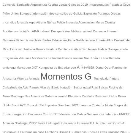
Comercio
Sanidade
Arquitectura
Xustiza
Letras Galegas 2019
Infraestruturas
Paradela
Xove
Piñor
Unión Europea
Información dos concellos de Galicia
Explosión Paramos
Drogas
Incendios forestais
Agro
Alberto Núñez Feijóo
Industria
Automoción
Muras
Ciencia
Accidentes de tráfico
AP-9
Laboral
Desaparicións
Maltrato animal
Consumo
Internet
Natureza
Violencia machista
Redes
Educación
Alcoa
Solidariedade
Lotaría
Alfoz
Castrelo de
Miño
Feminino
Trabada
Baleira
Roubos
Cambio climático
San Amaro
Tráfico
Discapacidade
Emigración
Velutinas
Accidentes de tractor
Abusos sexuais
San Xoán de Río
Redada
A Revista
antidroga
Marisqueo
DXT
Xunqueira de Espadanedo
Diana Quer
Patrimonio
Momentos G
Artesanía
Vivenda
Animais
Tecnoloxía
Pintura
Carballeda de Avia
Parrulo
Vilar de Barrio
Natación
Sector naval
Rías Baixas
Racing de
Ferrol
Emprego
Illas Atlánticas
Goberno central
Eleccións
Cataluña
Estados Unidos
Reino
Unido
Brexit
AVE
Copa do Rei
Impostos
Xacobeo 2021
Larouco
Costa da Morte
Fragas do
Eume
Inmigración
Empresas
Coruxo FC
Televisión de Galicia
Semana coa Infancia - UNICEF
Amoeiro
"Culturgal 2019"
Neve
Culturgal
Gomesende
Ourense C.F.
A Bola
Eleccións 5-A
Coronavirus
En forma na casa
Lambóns Dixitais
O Sabedoiro
Poesía Letras Galegas 2020
--