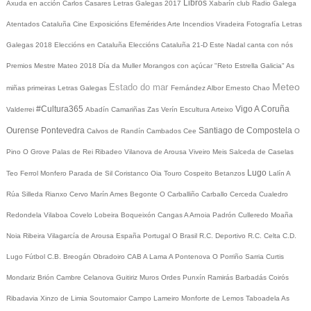
Libros
Axuda en acción
Carlos Casares
Letras Galegas 2017
Xabarín club
Radio Galega
Atentados Cataluña
Cine
Exposicións
Efemérides
Arte
Incendios
Viradeira
Fotografía
Letras
Galegas 2018
Eleccións en Cataluña
Eleccións Cataluña 21-D
Este Nadal canta con nós
Premios Mestre Mateo 2018
Día da Muller
Morangos con açúcar
"Reto Estrella Galicia"
As
Meteo
Estado do mar
miñas primeiras Letras Galegas
Fernández Albor
Ernesto Chao
#Cultura365
Vigo
A Coruña
Valderrei
Abadín
Camariñas
Zas
Verín
Escultura
Arteixo
Ourense
Pontevedra
Santiago de Compostela
Calvos de Randín
Cambados
Cee
O
Pino
O Grove
Palas de Rei
Ribadeo
Vilanova de Arousa
Viveiro
Meis
Salceda de Caselas
Lugo
Teo
Ferrol
Monfero
Parada de Sil
Coristanco
Oia
Touro
Cospeito
Betanzos
Lalín
A
Rúa
Silleda
Rianxo
Cervo
Marín
Ames
Begonte
O Carballiño
Carballo
Cerceda
Cualedro
Redondela
Vilaboa
Covelo
Lobeira
Boqueixón
Cangas
A Arnoia
Padrón
Culleredo
Moaña
Noia
Ribeira
Vilagarcía de Arousa
España
Portugal
O Brasil
R.C. Deportivo
R.C. Celta
C.D.
Lugo
Fútbol
C.B. Breogán
Obradoiro CAB
A Lama
A Pontenova
O Porriño
Sarria
Curtis
Mondariz
Brión
Cambre
Celanova
Guitiriz
Muros
Ordes
Punxín
Ramirás
Barbadás
Coirós
Ribadavia
Xinzo de Limia
Soutomaior
Campo Lameiro
Monforte de Lemos
Taboadela
As