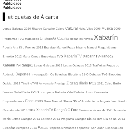
Publicidade
Publicidade
etiquetas de Á carta
Cultural
Música
Letras Galegas 2020
Ricardo Carvalho Calero
Neira Vilas
2006
2009
Xabarín
EnSerieG
Cociña
Programas TVG
Matalobos
Recantos
Novela
Poesía
Ana Kiro
Promos
2012
Era visto
Manuel Fraga Iribarne
Manuel Fraga Iribarne
XabarínTV
XabarinTV-Rango2
Entroido 2012
Marta Ortega
Entrevistas TVG
XabarinTV-Rango1
Letras Galegas 2012
Letras Galegas
2013
Traiñeiras
Fogos do
Deportes
Apóstolo
Investigación
Os Bolechas
Eleccións 21-O
Debates TVG
Eleccións
Zigzag diario
tvG2
Galicia_2012
TimelineTVG
Aniversario Prestige
2011
Celso Emilio
Ferreiro
Nadal
Bieito XVI
O novo papa
Roberto Vidal Bolaño
Humor
Corcoesto
Concursos
Emprendedoras
Xosé Manuel Olveira "Pico"
Accidente de Angrois
Juan Pardo
XabarinTV-Rango3
O Faro
Caso Asunta
2010
2007
Series de viaxes da TVG
Terras de
Merlín
Letras Galegas 2014
Entroido 2014
Programa Galegos
Día do libro
Día da nai
2014
Festas
Eleccións europeas 2014
"especiais históricos deportes"
San Xoán
Especial San