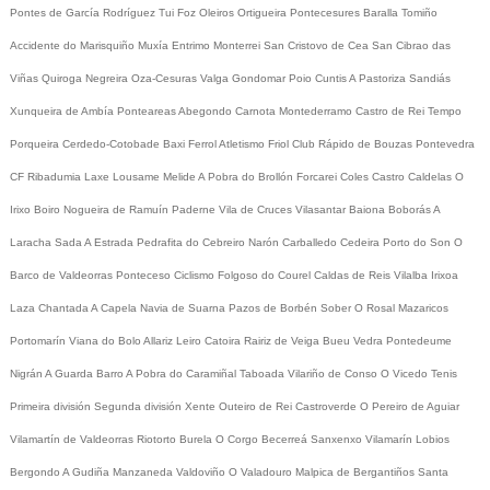
Pontes de García Rodríguez
Tui
Foz
Oleiros
Ortigueira
Pontecesures
Baralla
Tomiño
Accidente do Marisquiño
Muxía
Entrimo
Monterrei
San Cristovo de Cea
San Cibrao das
Viñas
Quiroga
Negreira
Oza-Cesuras
Valga
Gondomar
Poio
Cuntis
A Pastoriza
Sandiás
Xunqueira de Ambía
Ponteareas
Abegondo
Carnota
Montederramo
Castro de Rei
Tempo
Porqueira
Cerdedo-Cotobade
Baxi Ferrol
Atletismo
Friol
Club Rápido de Bouzas
Pontevedra
CF
Ribadumia
Laxe
Lousame
Melide
A Pobra do Brollón
Forcarei
Coles
Castro Caldelas
O
Irixo
Boiro
Nogueira de Ramuín
Paderne
Vila de Cruces
Vilasantar
Baiona
Boborás
A
Laracha
Sada
A Estrada
Pedrafita do Cebreiro
Narón
Carballedo
Cedeira
Porto do Son
O
Barco de Valdeorras
Ponteceso
Ciclismo
Folgoso do Courel
Caldas de Reis
Vilalba
Irixoa
Laza
Chantada
A Capela
Navia de Suarna
Pazos de Borbén
Sober
O Rosal
Mazaricos
Portomarín
Viana do Bolo
Allariz
Leiro
Catoira
Rairiz de Veiga
Bueu
Vedra
Pontedeume
Nigrán
A Guarda
Barro
A Pobra do Caramiñal
Taboada
Vilariño de Conso
O Vicedo
Tenis
Primeira división
Segunda división
Xente
Outeiro de Rei
Castroverde
O Pereiro de Aguiar
Vilamartín de Valdeorras
Riotorto
Burela
O Corgo
Becerreá
Sanxenxo
Vilamarín
Lobios
Bergondo
A Gudiña
Manzaneda
Valdoviño
O Valadouro
Malpica de Bergantiños
Santa