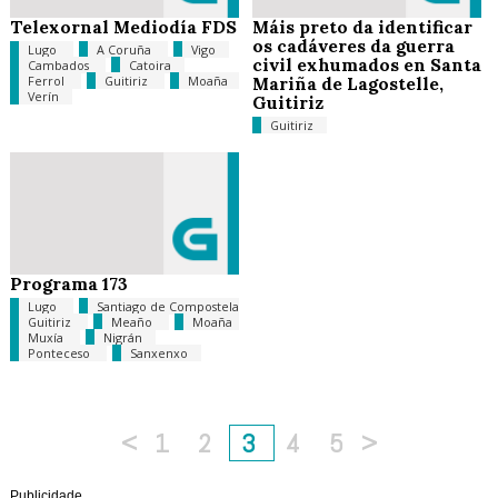
Telexornal Mediodía FDS
Máis preto da identificar
os cadáveres da guerra
Lugo
A Coruña
Vigo
civil exhumados en Santa
Cambados
Catoira
Ferrol
Guitiriz
Moaña
Mariña de Lagostelle,
Verín
Guitiriz
Guitiriz
Programa 173
Lugo
Santiago de Compostela
Guitiriz
Meaño
Moaña
Muxía
Nigrán
Ponteceso
Sanxenxo
<
1
2
3
4
5
>
Publicidade