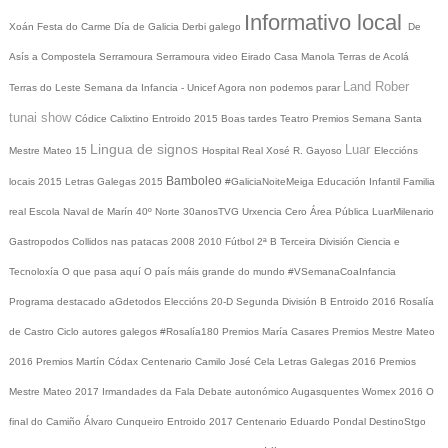
Informativo local
Xoán
Festa do Carme
Día de Galicia
Derbi galego
De
Asís a Compostela
Serramoura
Serramoura video
Eirado
Casa Manola
Terras de Acolá
Land Rober
Terras do Leste
Semana da Infancia - Unicef
Agora non podemos parar
tunai show
Códice Calixtino
Entroido 2015
Boas tardes
Teatro
Premios
Semana Santa
Lingua de signos
Luar
Mestre Mateo 15
Hospital Real
Xosé R. Gayoso
Eleccións
Bamboleo
locais 2015
Letras Galegas 2015
#GaliciaNoiteMeiga
Educación Infantil
Familia
real
Escola Naval de Marín
40º Norte
30anosTVG
Urxencia Cero
Área Pública
LuarMilenario
Gastropodos
Collidos nas patacas
2008
2010
Fútbol 2ª B
Terceira División
Ciencia e
Tecnoloxía
O que pasa aquí
O país máis grande do mundo
#VSemanaCoaInfancia
Programa destacado
aGdetodos
Eleccións 20-D
Segunda División B
Entroido 2016
Rosalía
de Castro
Ciclo autores galegos
#Rosalía180
Premios María Casares
Premios Mestre Mateo
2016
Premios Martín Códax
Centenario Camilo José Cela
Letras Galegas 2016
Premios
Mestre Mateo 2017
Irmandades da Fala
Debate autonómico
Augasquentes
Womex 2016
O
final do Camiño
Álvaro Cunqueiro
Entroido 2017
Centenario Eduardo Pondal
DestinoStgo