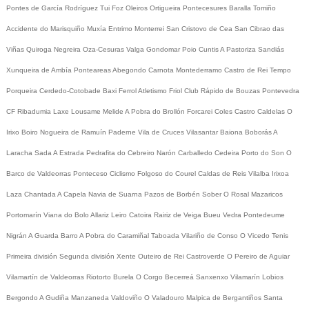
Pontes de García Rodríguez
Tui
Foz
Oleiros
Ortigueira
Pontecesures
Baralla
Tomiño
Accidente do Marisquiño
Muxía
Entrimo
Monterrei
San Cristovo de Cea
San Cibrao das
Viñas
Quiroga
Negreira
Oza-Cesuras
Valga
Gondomar
Poio
Cuntis
A Pastoriza
Sandiás
Xunqueira de Ambía
Ponteareas
Abegondo
Carnota
Montederramo
Castro de Rei
Tempo
Porqueira
Cerdedo-Cotobade
Baxi Ferrol
Atletismo
Friol
Club Rápido de Bouzas
Pontevedra
CF
Ribadumia
Laxe
Lousame
Melide
A Pobra do Brollón
Forcarei
Coles
Castro Caldelas
O
Irixo
Boiro
Nogueira de Ramuín
Paderne
Vila de Cruces
Vilasantar
Baiona
Boborás
A
Laracha
Sada
A Estrada
Pedrafita do Cebreiro
Narón
Carballedo
Cedeira
Porto do Son
O
Barco de Valdeorras
Ponteceso
Ciclismo
Folgoso do Courel
Caldas de Reis
Vilalba
Irixoa
Laza
Chantada
A Capela
Navia de Suarna
Pazos de Borbén
Sober
O Rosal
Mazaricos
Portomarín
Viana do Bolo
Allariz
Leiro
Catoira
Rairiz de Veiga
Bueu
Vedra
Pontedeume
Nigrán
A Guarda
Barro
A Pobra do Caramiñal
Taboada
Vilariño de Conso
O Vicedo
Tenis
Primeira división
Segunda división
Xente
Outeiro de Rei
Castroverde
O Pereiro de Aguiar
Vilamartín de Valdeorras
Riotorto
Burela
O Corgo
Becerreá
Sanxenxo
Vilamarín
Lobios
Bergondo
A Gudiña
Manzaneda
Valdoviño
O Valadouro
Malpica de Bergantiños
Santa