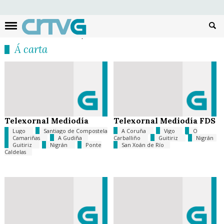
Busc
Á carta
Telexornal Mediodía
Telexornal Mediodía FDS
Lugo
Santiago de Compostela
A Coruña
Vigo
O
Camariñas
A Gudiña
Carballiño
Guitiriz
Nigrán
Guitiriz
Nigrán
Ponte
San Xoán de Río
Caldelas