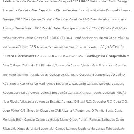
Libros
Axuda en acción
Carlos Casares
Letras Galegas 2017
Xabarín club
Radio Galega
Atentados Cataluña
Cine
Exposicións
Efemérides
Arte
Incendios
Viradeira
Fotografía
Letras
Galegas 2018
Eleccións en Cataluña
Eleccións Cataluña 21-D
Este Nadal canta con nós
Premios Mestre Mateo 2018
Día da Muller
Morangos con açúcar
"Reto Estrella Galicia"
As
Meteo
Estado do mar
miñas primeiras Letras Galegas
Fernández Albor
Ernesto Chao
#Cultura365
Vigo
A Coruña
Valderrei
Abadín
Camariñas
Zas
Verín
Escultura
Arteixo
Ourense
Pontevedra
Santiago de Compostela
Calvos de Randín
Cambados
Cee
O
Pino
O Grove
Palas de Rei
Ribadeo
Vilanova de Arousa
Viveiro
Meis
Salceda de Caselas
Lugo
Teo
Ferrol
Monfero
Parada de Sil
Coristanco
Oia
Touro
Cospeito
Betanzos
Lalín
A
Rúa
Silleda
Rianxo
Cervo
Marín
Ames
Begonte
O Carballiño
Carballo
Cerceda
Cualedro
Redondela
Vilaboa
Covelo
Lobeira
Boqueixón
Cangas
A Arnoia
Padrón
Culleredo
Moaña
Noia
Ribeira
Vilagarcía de Arousa
España
Portugal
O Brasil
R.C. Deportivo
R.C. Celta
C.D.
Lugo
Fútbol
C.B. Breogán
Obradoiro CAB
A Lama
A Pontenova
O Porriño
Sarria
Curtis
Mondariz
Brión
Cambre
Celanova
Guitiriz
Muros
Ordes
Punxín
Ramirás
Barbadás
Coirós
Ribadavia
Xinzo de Limia
Soutomaior
Campo Lameiro
Monforte de Lemos
Taboadela
As