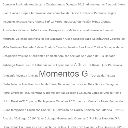
Comercio
Sanidade
Arquitectura
Xustiza
Letras Galegas 2019
Infraestruturas
Paradela
Xove
Piñor
Unión Europea
Información dos concellos de Galicia
Explosión Paramos
Drogas
Incendios forestais
Agro
Alberto Núñez Feijóo
Industria
Automoción
Muras
Ciencia
Accidentes de tráfico
AP-9
Laboral
Desaparicións
Maltrato animal
Consumo
Internet
Natureza
Violencia machista
Redes
Educación
Alcoa
Solidariedade
Lotaría
Alfoz
Castrelo de
Miño
Feminino
Trabada
Baleira
Roubos
Cambio climático
San Amaro
Tráfico
Discapacidade
Emigración
Velutinas
Accidentes de tractor
Abusos sexuais
San Xoán de Río
Redada
A Revista
antidroga
Marisqueo
DXT
Xunqueira de Espadanedo
Diana Quer
Patrimonio
Momentos G
Artesanía
Vivenda
Animais
Tecnoloxía
Pintura
Carballeda de Avia
Parrulo
Vilar de Barrio
Natación
Sector naval
Rías Baixas
Racing de
Ferrol
Emprego
Illas Atlánticas
Goberno central
Eleccións
Cataluña
Estados Unidos
Reino
Unido
Brexit
AVE
Copa do Rei
Impostos
Xacobeo 2021
Larouco
Costa da Morte
Fragas do
Eume
Inmigración
Empresas
Coruxo FC
Televisión de Galicia
Semana coa Infancia - UNICEF
Amoeiro
"Culturgal 2019"
Neve
Culturgal
Gomesende
Ourense C.F.
A Bola
Eleccións 5-A
Coronavirus
En forma na casa
Lambóns Dixitais
O Sabedoiro
Poesía Letras Galegas 2020
--