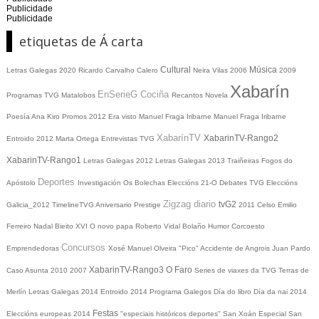
Publicidade
Publicidade
etiquetas de Á carta
Cultural
Música
Letras Galegas 2020
Ricardo Carvalho Calero
Neira Vilas
2006
2009
Xabarín
EnSerieG
Cociña
Programas TVG
Matalobos
Recantos
Novela
Poesía
Ana Kiro
Promos
2012
Era visto
Manuel Fraga Iribarne
Manuel Fraga Iribarne
XabarínTV
XabarinTV-Rango2
Entroido 2012
Marta Ortega
Entrevistas TVG
XabarinTV-Rango1
Letras Galegas 2012
Letras Galegas
2013
Traiñeiras
Fogos do
Deportes
Apóstolo
Investigación
Os Bolechas
Eleccións 21-O
Debates TVG
Eleccións
Zigzag diario
tvG2
Galicia_2012
TimelineTVG
Aniversario Prestige
2011
Celso Emilio
Ferreiro
Nadal
Bieito XVI
O novo papa
Roberto Vidal Bolaño
Humor
Corcoesto
Concursos
Emprendedoras
Xosé Manuel Olveira "Pico"
Accidente de Angrois
Juan Pardo
XabarinTV-Rango3
O Faro
Caso Asunta
2010
2007
Series de viaxes da TVG
Terras de
Merlín
Letras Galegas 2014
Entroido 2014
Programa Galegos
Día do libro
Día da nai
2014
Festas
Eleccións europeas 2014
"especiais históricos deportes"
San Xoán
Especial San