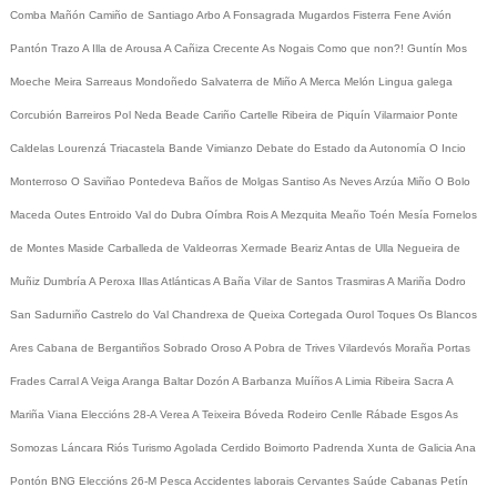
Comba
Mañón
Camiño de Santiago
Arbo
A Fonsagrada
Mugardos
Fisterra
Fene
Avión
Pantón
Trazo
A Illa de Arousa
A Cañiza
Crecente
As Nogais
Como que non?!
Guntín
Mos
Moeche
Meira
Sarreaus
Mondoñedo
Salvaterra de Miño
A Merca
Melón
Lingua galega
Corcubión
Barreiros
Pol
Neda
Beade
Cariño
Cartelle
Ribeira de Piquín
Vilarmaior
Ponte
Caldelas
Lourenzá
Triacastela
Bande
Vimianzo
Debate do Estado da Autonomía
O Incio
Monterroso
O Saviñao
Pontedeva
Baños de Molgas
Santiso
As Neves
Arzúa
Miño
O Bolo
Maceda
Outes
Entroido
Val do Dubra
Oímbra
Rois
A Mezquita
Meaño
Toén
Mesía
Fornelos
de Montes
Maside
Carballeda de Valdeorras
Xermade
Beariz
Antas de Ulla
Negueira de
Muñiz
Dumbría
A Peroxa
Illas Atlánticas
A Baña
Vilar de Santos
Trasmiras
A Mariña
Dodro
San Sadurniño
Castrelo do Val
Chandrexa de Queixa
Cortegada
Ourol
Toques
Os Blancos
Ares
Cabana de Bergantiños
Sobrado
Oroso
A Pobra de Trives
Vilardevós
Moraña
Portas
Frades
Carral
A Veiga
Aranga
Baltar
Dozón
A Barbanza
Muíños
A Limia
Ribeira Sacra
A
Mariña
Viana
Eleccións 28-A
Verea
A Teixeira
Bóveda
Rodeiro
Cenlle
Rábade
Esgos
As
Somozas
Láncara
Riós
Turismo
Agolada
Cerdido
Boimorto
Padrenda
Xunta de Galicia
Ana
Pontón
BNG
Eleccións 26-M
Pesca
Accidentes laborais
Cervantes
Saúde
Cabanas
Petín