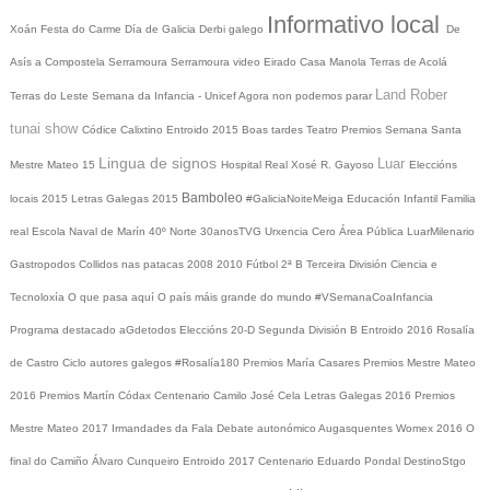
Informativo local
Xoán
Festa do Carme
Día de Galicia
Derbi galego
De
Asís a Compostela
Serramoura
Serramoura video
Eirado
Casa Manola
Terras de Acolá
Land Rober
Terras do Leste
Semana da Infancia - Unicef
Agora non podemos parar
tunai show
Códice Calixtino
Entroido 2015
Boas tardes
Teatro
Premios
Semana Santa
Lingua de signos
Luar
Mestre Mateo 15
Hospital Real
Xosé R. Gayoso
Eleccións
Bamboleo
locais 2015
Letras Galegas 2015
#GaliciaNoiteMeiga
Educación Infantil
Familia
real
Escola Naval de Marín
40º Norte
30anosTVG
Urxencia Cero
Área Pública
LuarMilenario
Gastropodos
Collidos nas patacas
2008
2010
Fútbol 2ª B
Terceira División
Ciencia e
Tecnoloxía
O que pasa aquí
O país máis grande do mundo
#VSemanaCoaInfancia
Programa destacado
aGdetodos
Eleccións 20-D
Segunda División B
Entroido 2016
Rosalía
de Castro
Ciclo autores galegos
#Rosalía180
Premios María Casares
Premios Mestre Mateo
2016
Premios Martín Códax
Centenario Camilo José Cela
Letras Galegas 2016
Premios
Mestre Mateo 2017
Irmandades da Fala
Debate autonómico
Augasquentes
Womex 2016
O
final do Camiño
Álvaro Cunqueiro
Entroido 2017
Centenario Eduardo Pondal
DestinoStgo