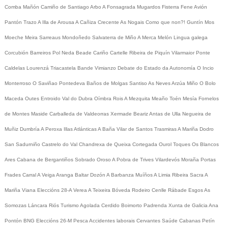
Comba
Mañón
Camiño de Santiago
Arbo
A Fonsagrada
Mugardos
Fisterra
Fene
Avión
Pantón
Trazo
A Illa de Arousa
A Cañiza
Crecente
As Nogais
Como que non?!
Guntín
Mos
Moeche
Meira
Sarreaus
Mondoñedo
Salvaterra de Miño
A Merca
Melón
Lingua galega
Corcubión
Barreiros
Pol
Neda
Beade
Cariño
Cartelle
Ribeira de Piquín
Vilarmaior
Ponte
Caldelas
Lourenzá
Triacastela
Bande
Vimianzo
Debate do Estado da Autonomía
O Incio
Monterroso
O Saviñao
Pontedeva
Baños de Molgas
Santiso
As Neves
Arzúa
Miño
O Bolo
Maceda
Outes
Entroido
Val do Dubra
Oímbra
Rois
A Mezquita
Meaño
Toén
Mesía
Fornelos
de Montes
Maside
Carballeda de Valdeorras
Xermade
Beariz
Antas de Ulla
Negueira de
Muñiz
Dumbría
A Peroxa
Illas Atlánticas
A Baña
Vilar de Santos
Trasmiras
A Mariña
Dodro
San Sadurniño
Castrelo do Val
Chandrexa de Queixa
Cortegada
Ourol
Toques
Os Blancos
Ares
Cabana de Bergantiños
Sobrado
Oroso
A Pobra de Trives
Vilardevós
Moraña
Portas
Frades
Carral
A Veiga
Aranga
Baltar
Dozón
A Barbanza
Muíños
A Limia
Ribeira Sacra
A
Mariña
Viana
Eleccións 28-A
Verea
A Teixeira
Bóveda
Rodeiro
Cenlle
Rábade
Esgos
As
Somozas
Láncara
Riós
Turismo
Agolada
Cerdido
Boimorto
Padrenda
Xunta de Galicia
Ana
Pontón
BNG
Eleccións 26-M
Pesca
Accidentes laborais
Cervantes
Saúde
Cabanas
Petín