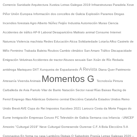
Comercio
Sanidade
Arquitectura
Xustiza
Letras Galegas 2019
Infraestruturas
Paradela
Xove
Piñor
Unión Europea
Información dos concellos de Galicia
Explosión Paramos
Drogas
Incendios forestais
Agro
Alberto Núñez Feijóo
Industria
Automoción
Muras
Ciencia
Accidentes de tráfico
AP-9
Laboral
Desaparicións
Maltrato animal
Consumo
Internet
Natureza
Violencia machista
Redes
Educación
Alcoa
Solidariedade
Lotaría
Alfoz
Castrelo de
Miño
Feminino
Trabada
Baleira
Roubos
Cambio climático
San Amaro
Tráfico
Discapacidade
Emigración
Velutinas
Accidentes de tractor
Abusos sexuais
San Xoán de Río
Redada
A Revista
antidroga
Marisqueo
DXT
Xunqueira de Espadanedo
Diana Quer
Patrimonio
Momentos G
Artesanía
Vivenda
Animais
Tecnoloxía
Pintura
Carballeda de Avia
Parrulo
Vilar de Barrio
Natación
Sector naval
Rías Baixas
Racing de
Ferrol
Emprego
Illas Atlánticas
Goberno central
Eleccións
Cataluña
Estados Unidos
Reino
Unido
Brexit
AVE
Copa do Rei
Impostos
Xacobeo 2021
Larouco
Costa da Morte
Fragas do
Eume
Inmigración
Empresas
Coruxo FC
Televisión de Galicia
Semana coa Infancia - UNICEF
Amoeiro
"Culturgal 2019"
Neve
Culturgal
Gomesende
Ourense C.F.
A Bola
Eleccións 5-A
Coronavirus
En forma na casa
Lambóns Dixitais
O Sabedoiro
Poesía Letras Galegas 2020
--