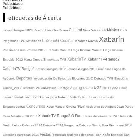
Publicidade
Publicidade
etiquetas de Á carta
Cultural
Música
Letras Galegas 2020
Ricardo Carvalho Calero
Neira Vilas
2006
2009
Xabarín
EnSerieG
Cociña
Programas TVG
Matalobos
Recantos
Novela
Poesía
Ana Kiro
Promos
2012
Era visto
Manuel Fraga Iribarne
Manuel Fraga Iribarne
XabarínTV
XabarinTV-Rango2
Entroido 2012
Marta Ortega
Entrevistas TVG
XabarinTV-Rango1
Letras Galegas 2012
Letras Galegas
2013
Traiñeiras
Fogos do
Deportes
Apóstolo
Investigación
Os Bolechas
Eleccións 21-O
Debates TVG
Eleccións
Zigzag diario
tvG2
Galicia_2012
TimelineTVG
Aniversario Prestige
2011
Celso Emilio
Ferreiro
Nadal
Bieito XVI
O novo papa
Roberto Vidal Bolaño
Humor
Corcoesto
Concursos
Emprendedoras
Xosé Manuel Olveira "Pico"
Accidente de Angrois
Juan Pardo
XabarinTV-Rango3
O Faro
Caso Asunta
2010
2007
Series de viaxes da TVG
Terras de
Merlín
Letras Galegas 2014
Entroido 2014
Programa Galegos
Día do libro
Día da nai
2014
Festas
Eleccións europeas 2014
"especiais históricos deportes"
San Xoán
Especial San