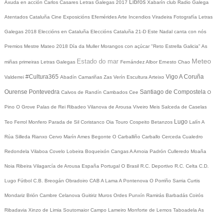
Libros
Axuda en acción
Carlos Casares
Letras Galegas 2017
Xabarín club
Radio Galega
Atentados Cataluña
Cine
Exposicións
Efemérides
Arte
Incendios
Viradeira
Fotografía
Letras
Galegas 2018
Eleccións en Cataluña
Eleccións Cataluña 21-D
Este Nadal canta con nós
Premios Mestre Mateo 2018
Día da Muller
Morangos con açúcar
"Reto Estrella Galicia"
As
Meteo
Estado do mar
miñas primeiras Letras Galegas
Fernández Albor
Ernesto Chao
#Cultura365
Vigo
A Coruña
Valderrei
Abadín
Camariñas
Zas
Verín
Escultura
Arteixo
Ourense
Pontevedra
Santiago de Compostela
Calvos de Randín
Cambados
Cee
O
Pino
O Grove
Palas de Rei
Ribadeo
Vilanova de Arousa
Viveiro
Meis
Salceda de Caselas
Lugo
Teo
Ferrol
Monfero
Parada de Sil
Coristanco
Oia
Touro
Cospeito
Betanzos
Lalín
A
Rúa
Silleda
Rianxo
Cervo
Marín
Ames
Begonte
O Carballiño
Carballo
Cerceda
Cualedro
Redondela
Vilaboa
Covelo
Lobeira
Boqueixón
Cangas
A Arnoia
Padrón
Culleredo
Moaña
Noia
Ribeira
Vilagarcía de Arousa
España
Portugal
O Brasil
R.C. Deportivo
R.C. Celta
C.D.
Lugo
Fútbol
C.B. Breogán
Obradoiro CAB
A Lama
A Pontenova
O Porriño
Sarria
Curtis
Mondariz
Brión
Cambre
Celanova
Guitiriz
Muros
Ordes
Punxín
Ramirás
Barbadás
Coirós
Ribadavia
Xinzo de Limia
Soutomaior
Campo Lameiro
Monforte de Lemos
Taboadela
As