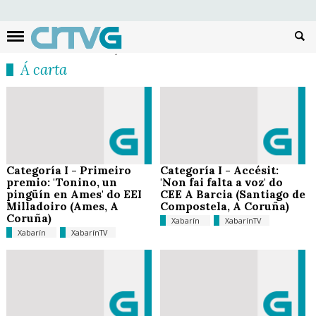
Busc
Á carta
Categoría I - Primeiro
Categoría I - Accésit:
premio: 'Tonino, un
'Non fai falta a voz' do
pingüín en Ames' do EEI
CEE A Barcia (Santiago de
Milladoiro (Ames, A
Compostela, A Coruña)
Coruña)
Xabarín
XabarínTV
Xabarín
XabarínTV