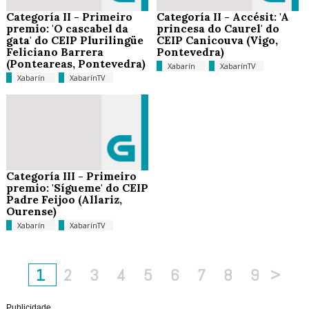
Categoría II - Primeiro
Categoría II - Accésit: 'A
premio: 'O cascabel da
princesa do Caurel' do
gata' do CEIP Plurilingüe
CEIP Canicouva (Vigo,
Feliciano Barrera
Pontevedra)
(Ponteareas, Pontevedra)
Xabarín
XabarínTV
Xabarín
XabarínTV
Categoría III - Primeiro
premio: 'Sígueme' do CEIP
Padre Feijoo (Allariz,
Ourense)
Xabarín
XabarínTV
1
2
3
4
5
6
7
8
9
>
Publicidade