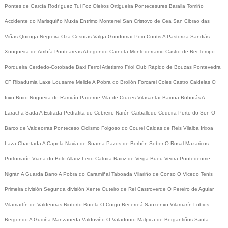
Pontes de García Rodríguez
Tui
Foz
Oleiros
Ortigueira
Pontecesures
Baralla
Tomiño
Accidente do Marisquiño
Muxía
Entrimo
Monterrei
San Cristovo de Cea
San Cibrao das
Viñas
Quiroga
Negreira
Oza-Cesuras
Valga
Gondomar
Poio
Cuntis
A Pastoriza
Sandiás
Xunqueira de Ambía
Ponteareas
Abegondo
Carnota
Montederramo
Castro de Rei
Tempo
Porqueira
Cerdedo-Cotobade
Baxi Ferrol
Atletismo
Friol
Club Rápido de Bouzas
Pontevedra
CF
Ribadumia
Laxe
Lousame
Melide
A Pobra do Brollón
Forcarei
Coles
Castro Caldelas
O
Irixo
Boiro
Nogueira de Ramuín
Paderne
Vila de Cruces
Vilasantar
Baiona
Boborás
A
Laracha
Sada
A Estrada
Pedrafita do Cebreiro
Narón
Carballedo
Cedeira
Porto do Son
O
Barco de Valdeorras
Ponteceso
Ciclismo
Folgoso do Courel
Caldas de Reis
Vilalba
Irixoa
Laza
Chantada
A Capela
Navia de Suarna
Pazos de Borbén
Sober
O Rosal
Mazaricos
Portomarín
Viana do Bolo
Allariz
Leiro
Catoira
Rairiz de Veiga
Bueu
Vedra
Pontedeume
Nigrán
A Guarda
Barro
A Pobra do Caramiñal
Taboada
Vilariño de Conso
O Vicedo
Tenis
Primeira división
Segunda división
Xente
Outeiro de Rei
Castroverde
O Pereiro de Aguiar
Vilamartín de Valdeorras
Riotorto
Burela
O Corgo
Becerreá
Sanxenxo
Vilamarín
Lobios
Bergondo
A Gudiña
Manzaneda
Valdoviño
O Valadouro
Malpica de Bergantiños
Santa