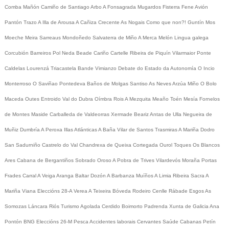
Comba
Mañón
Camiño de Santiago
Arbo
A Fonsagrada
Mugardos
Fisterra
Fene
Avión
Pantón
Trazo
A Illa de Arousa
A Cañiza
Crecente
As Nogais
Como que non?!
Guntín
Mos
Moeche
Meira
Sarreaus
Mondoñedo
Salvaterra de Miño
A Merca
Melón
Lingua galega
Corcubión
Barreiros
Pol
Neda
Beade
Cariño
Cartelle
Ribeira de Piquín
Vilarmaior
Ponte
Caldelas
Lourenzá
Triacastela
Bande
Vimianzo
Debate do Estado da Autonomía
O Incio
Monterroso
O Saviñao
Pontedeva
Baños de Molgas
Santiso
As Neves
Arzúa
Miño
O Bolo
Maceda
Outes
Entroido
Val do Dubra
Oímbra
Rois
A Mezquita
Meaño
Toén
Mesía
Fornelos
de Montes
Maside
Carballeda de Valdeorras
Xermade
Beariz
Antas de Ulla
Negueira de
Muñiz
Dumbría
A Peroxa
Illas Atlánticas
A Baña
Vilar de Santos
Trasmiras
A Mariña
Dodro
San Sadurniño
Castrelo do Val
Chandrexa de Queixa
Cortegada
Ourol
Toques
Os Blancos
Ares
Cabana de Bergantiños
Sobrado
Oroso
A Pobra de Trives
Vilardevós
Moraña
Portas
Frades
Carral
A Veiga
Aranga
Baltar
Dozón
A Barbanza
Muíños
A Limia
Ribeira Sacra
A
Mariña
Viana
Eleccións 28-A
Verea
A Teixeira
Bóveda
Rodeiro
Cenlle
Rábade
Esgos
As
Somozas
Láncara
Riós
Turismo
Agolada
Cerdido
Boimorto
Padrenda
Xunta de Galicia
Ana
Pontón
BNG
Eleccións 26-M
Pesca
Accidentes laborais
Cervantes
Saúde
Cabanas
Petín