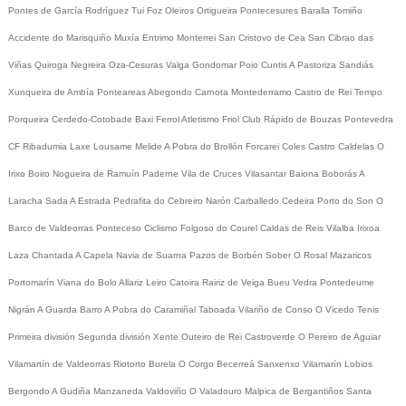
Pontes de García Rodríguez
Tui
Foz
Oleiros
Ortigueira
Pontecesures
Baralla
Tomiño
Accidente do Marisquiño
Muxía
Entrimo
Monterrei
San Cristovo de Cea
San Cibrao das
Viñas
Quiroga
Negreira
Oza-Cesuras
Valga
Gondomar
Poio
Cuntis
A Pastoriza
Sandiás
Xunqueira de Ambía
Ponteareas
Abegondo
Carnota
Montederramo
Castro de Rei
Tempo
Porqueira
Cerdedo-Cotobade
Baxi Ferrol
Atletismo
Friol
Club Rápido de Bouzas
Pontevedra
CF
Ribadumia
Laxe
Lousame
Melide
A Pobra do Brollón
Forcarei
Coles
Castro Caldelas
O
Irixo
Boiro
Nogueira de Ramuín
Paderne
Vila de Cruces
Vilasantar
Baiona
Boborás
A
Laracha
Sada
A Estrada
Pedrafita do Cebreiro
Narón
Carballedo
Cedeira
Porto do Son
O
Barco de Valdeorras
Ponteceso
Ciclismo
Folgoso do Courel
Caldas de Reis
Vilalba
Irixoa
Laza
Chantada
A Capela
Navia de Suarna
Pazos de Borbén
Sober
O Rosal
Mazaricos
Portomarín
Viana do Bolo
Allariz
Leiro
Catoira
Rairiz de Veiga
Bueu
Vedra
Pontedeume
Nigrán
A Guarda
Barro
A Pobra do Caramiñal
Taboada
Vilariño de Conso
O Vicedo
Tenis
Primeira división
Segunda división
Xente
Outeiro de Rei
Castroverde
O Pereiro de Aguiar
Vilamartín de Valdeorras
Riotorto
Burela
O Corgo
Becerreá
Sanxenxo
Vilamarín
Lobios
Bergondo
A Gudiña
Manzaneda
Valdoviño
O Valadouro
Malpica de Bergantiños
Santa