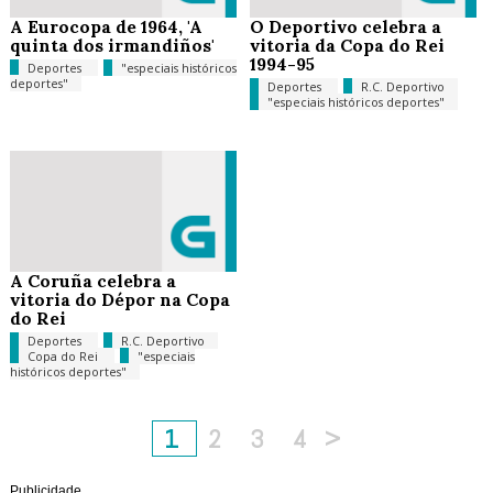
A Eurocopa de 1964, 'A
O Deportivo celebra a
quinta dos irmandiños'
vitoria da Copa do Rei
1994-95
Deportes
"especiais históricos
deportes"
Deportes
R.C. Deportivo
"especiais históricos deportes"
A Coruña celebra a
vitoria do Dépor na Copa
do Rei
Deportes
R.C. Deportivo
Copa do Rei
"especiais
históricos deportes"
1
2
3
4
>
Publicidade