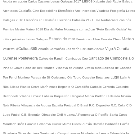
Libros
Axuda en acción
Carlos Casares
Letras Galegas 2017
Xabarín club
Radio Galega
Atentados Cataluña
Cine
Exposicións
Efemérides
Arte
Incendios
Viradeira
Fotografía
Letras
Galegas 2018
Eleccións en Cataluña
Eleccións Cataluña 21-D
Este Nadal canta con nós
Premios Mestre Mateo 2018
Día da Muller
Morangos con açúcar
"Reto Estrella Galicia"
As
Meteo
Estado do mar
miñas primeiras Letras Galegas
Fernández Albor
Ernesto Chao
#Cultura365
Vigo
A Coruña
Valderrei
Abadín
Camariñas
Zas
Verín
Escultura
Arteixo
Ourense
Pontevedra
Santiago de Compostela
Calvos de Randín
Cambados
Cee
O
Pino
O Grove
Palas de Rei
Ribadeo
Vilanova de Arousa
Viveiro
Meis
Salceda de Caselas
Lugo
Teo
Ferrol
Monfero
Parada de Sil
Coristanco
Oia
Touro
Cospeito
Betanzos
Lalín
A
Rúa
Silleda
Rianxo
Cervo
Marín
Ames
Begonte
O Carballiño
Carballo
Cerceda
Cualedro
Redondela
Vilaboa
Covelo
Lobeira
Boqueixón
Cangas
A Arnoia
Padrón
Culleredo
Moaña
Noia
Ribeira
Vilagarcía de Arousa
España
Portugal
O Brasil
R.C. Deportivo
R.C. Celta
C.D.
Lugo
Fútbol
C.B. Breogán
Obradoiro CAB
A Lama
A Pontenova
O Porriño
Sarria
Curtis
Mondariz
Brión
Cambre
Celanova
Guitiriz
Muros
Ordes
Punxín
Ramirás
Barbadás
Coirós
Ribadavia
Xinzo de Limia
Soutomaior
Campo Lameiro
Monforte de Lemos
Taboadela
As