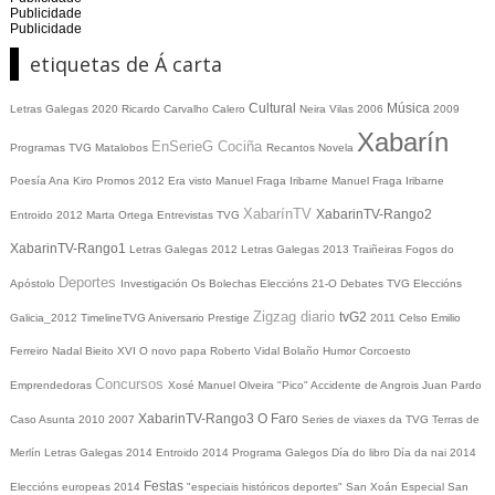
Publicidade
Publicidade
etiquetas de Á carta
Cultural
Música
Letras Galegas 2020
Ricardo Carvalho Calero
Neira Vilas
2006
2009
Xabarín
EnSerieG
Cociña
Programas TVG
Matalobos
Recantos
Novela
Poesía
Ana Kiro
Promos
2012
Era visto
Manuel Fraga Iribarne
Manuel Fraga Iribarne
XabarínTV
XabarinTV-Rango2
Entroido 2012
Marta Ortega
Entrevistas TVG
XabarinTV-Rango1
Letras Galegas 2012
Letras Galegas
2013
Traiñeiras
Fogos do
Deportes
Apóstolo
Investigación
Os Bolechas
Eleccións 21-O
Debates TVG
Eleccións
Zigzag diario
tvG2
Galicia_2012
TimelineTVG
Aniversario Prestige
2011
Celso Emilio
Ferreiro
Nadal
Bieito XVI
O novo papa
Roberto Vidal Bolaño
Humor
Corcoesto
Concursos
Emprendedoras
Xosé Manuel Olveira "Pico"
Accidente de Angrois
Juan Pardo
XabarinTV-Rango3
O Faro
Caso Asunta
2010
2007
Series de viaxes da TVG
Terras de
Merlín
Letras Galegas 2014
Entroido 2014
Programa Galegos
Día do libro
Día da nai
2014
Festas
Eleccións europeas 2014
"especiais históricos deportes"
San Xoán
Especial San