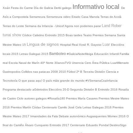
Informativo local
Xoán
Festa do Carme
Día de Galicia
Derbi galego
De
Asís a Compostela
Serramoura
Serramoura video
Eirado
Casa Manola
Terras de Acolá
Land Rober
Terras do Leste
Semana da Infancia - Unicef
Agora non podemos parar
tunai show
Códice Calixtino
Entroido 2015
Boas tardes
Teatro
Premios
Semana Santa
Lingua de signos
Luar
Mestre Mateo 15
Hospital Real
Xosé R. Gayoso
Eleccións
Bamboleo
locais 2015
Letras Galegas 2015
#GaliciaNoiteMeiga
Educación Infantil
Familia
real
Escola Naval de Marín
40º Norte
30anosTVG
Urxencia Cero
Área Pública
LuarMilenario
Gastropodos
Collidos nas patacas
2008
2010
Fútbol 2ª B
Terceira División
Ciencia e
Tecnoloxía
O que pasa aquí
O país máis grande do mundo
#VSemanaCoaInfancia
Programa destacado
aGdetodos
Eleccións 20-D
Segunda División B
Entroido 2016
Rosalía
de Castro
Ciclo autores galegos
#Rosalía180
Premios María Casares
Premios Mestre Mateo
2016
Premios Martín Códax
Centenario Camilo José Cela
Letras Galegas 2016
Premios
Mestre Mateo 2017
Irmandades da Fala
Debate autonómico
Augasquentes
Womex 2016
O
final do Camiño
Álvaro Cunqueiro
Entroido 2017
Centenario Eduardo Pondal
DestinoStgo