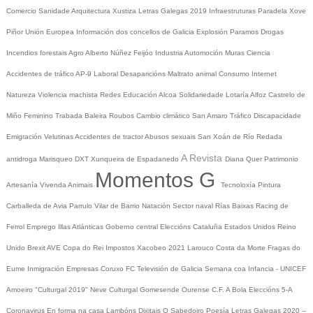
Comercio
Sanidade
Arquitectura
Xustiza
Letras Galegas 2019
Infraestruturas
Paradela
Xove
Piñor
Unión Europea
Información dos concellos de Galicia
Explosión Paramos
Drogas
Incendios forestais
Agro
Alberto Núñez Feijóo
Industria
Automoción
Muras
Ciencia
Accidentes de tráfico
AP-9
Laboral
Desaparicións
Maltrato animal
Consumo
Internet
Natureza
Violencia machista
Redes
Educación
Alcoa
Solidariedade
Lotaría
Alfoz
Castrelo de
Miño
Feminino
Trabada
Baleira
Roubos
Cambio climático
San Amaro
Tráfico
Discapacidade
Emigración
Velutinas
Accidentes de tractor
Abusos sexuais
San Xoán de Río
Redada
A Revista
antidroga
Marisqueo
DXT
Xunqueira de Espadanedo
Diana Quer
Patrimonio
Momentos G
Artesanía
Vivenda
Animais
Tecnoloxía
Pintura
Carballeda de Avia
Parrulo
Vilar de Barrio
Natación
Sector naval
Rías Baixas
Racing de
Ferrol
Emprego
Illas Atlánticas
Goberno central
Eleccións
Cataluña
Estados Unidos
Reino
Unido
Brexit
AVE
Copa do Rei
Impostos
Xacobeo 2021
Larouco
Costa da Morte
Fragas do
Eume
Inmigración
Empresas
Coruxo FC
Televisión de Galicia
Semana coa Infancia - UNICEF
Amoeiro
"Culturgal 2019"
Neve
Culturgal
Gomesende
Ourense C.F.
A Bola
Eleccións 5-A
Coronavirus
En forma na casa
Lambóns Dixitais
O Sabedoiro
Poesía Letras Galegas 2020
--