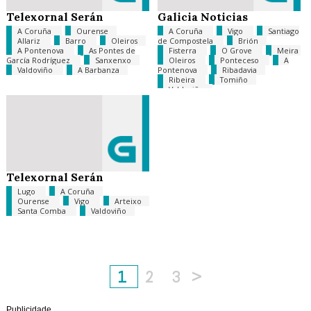
Telexornal Serán
Galicia Noticias
A Coruña
Ourense
A Coruña
Vigo
Santiago
Allariz
Barro
Oleiros
de Compostela
Brión
A Pontenova
As Pontes de
Fisterra
O Grove
Meira
García Rodríguez
Sanxenxo
Oleiros
Ponteceso
A
Valdoviño
A Barbanza
Pontenova
Ribadavia
Ribeira
Tomiño
Valdoviño
Telexornal Serán
Lugo
A Coruña
Ourense
Vigo
Arteixo
Santa Comba
Valdoviño
1
2
3
>
Publicidade