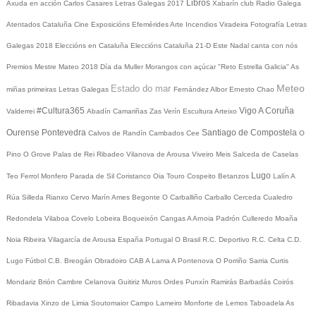
Libros
Axuda en acción
Carlos Casares
Letras Galegas 2017
Xabarín club
Radio Galega
Atentados Cataluña
Cine
Exposicións
Efemérides
Arte
Incendios
Viradeira
Fotografía
Letras
Galegas 2018
Eleccións en Cataluña
Eleccións Cataluña 21-D
Este Nadal canta con nós
Premios Mestre Mateo 2018
Día da Muller
Morangos con açúcar
"Reto Estrella Galicia"
As
Meteo
Estado do mar
miñas primeiras Letras Galegas
Fernández Albor
Ernesto Chao
#Cultura365
Vigo
A Coruña
Valderrei
Abadín
Camariñas
Zas
Verín
Escultura
Arteixo
Ourense
Pontevedra
Santiago de Compostela
Calvos de Randín
Cambados
Cee
O
Pino
O Grove
Palas de Rei
Ribadeo
Vilanova de Arousa
Viveiro
Meis
Salceda de Caselas
Lugo
Teo
Ferrol
Monfero
Parada de Sil
Coristanco
Oia
Touro
Cospeito
Betanzos
Lalín
A
Rúa
Silleda
Rianxo
Cervo
Marín
Ames
Begonte
O Carballiño
Carballo
Cerceda
Cualedro
Redondela
Vilaboa
Covelo
Lobeira
Boqueixón
Cangas
A Arnoia
Padrón
Culleredo
Moaña
Noia
Ribeira
Vilagarcía de Arousa
España
Portugal
O Brasil
R.C. Deportivo
R.C. Celta
C.D.
Lugo
Fútbol
C.B. Breogán
Obradoiro CAB
A Lama
A Pontenova
O Porriño
Sarria
Curtis
Mondariz
Brión
Cambre
Celanova
Guitiriz
Muros
Ordes
Punxín
Ramirás
Barbadás
Coirós
Ribadavia
Xinzo de Limia
Soutomaior
Campo Lameiro
Monforte de Lemos
Taboadela
As