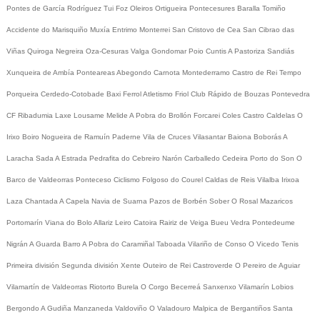
Pontes de García Rodríguez
Tui
Foz
Oleiros
Ortigueira
Pontecesures
Baralla
Tomiño
Accidente do Marisquiño
Muxía
Entrimo
Monterrei
San Cristovo de Cea
San Cibrao das
Viñas
Quiroga
Negreira
Oza-Cesuras
Valga
Gondomar
Poio
Cuntis
A Pastoriza
Sandiás
Xunqueira de Ambía
Ponteareas
Abegondo
Carnota
Montederramo
Castro de Rei
Tempo
Porqueira
Cerdedo-Cotobade
Baxi Ferrol
Atletismo
Friol
Club Rápido de Bouzas
Pontevedra
CF
Ribadumia
Laxe
Lousame
Melide
A Pobra do Brollón
Forcarei
Coles
Castro Caldelas
O
Irixo
Boiro
Nogueira de Ramuín
Paderne
Vila de Cruces
Vilasantar
Baiona
Boborás
A
Laracha
Sada
A Estrada
Pedrafita do Cebreiro
Narón
Carballedo
Cedeira
Porto do Son
O
Barco de Valdeorras
Ponteceso
Ciclismo
Folgoso do Courel
Caldas de Reis
Vilalba
Irixoa
Laza
Chantada
A Capela
Navia de Suarna
Pazos de Borbén
Sober
O Rosal
Mazaricos
Portomarín
Viana do Bolo
Allariz
Leiro
Catoira
Rairiz de Veiga
Bueu
Vedra
Pontedeume
Nigrán
A Guarda
Barro
A Pobra do Caramiñal
Taboada
Vilariño de Conso
O Vicedo
Tenis
Primeira división
Segunda división
Xente
Outeiro de Rei
Castroverde
O Pereiro de Aguiar
Vilamartín de Valdeorras
Riotorto
Burela
O Corgo
Becerreá
Sanxenxo
Vilamarín
Lobios
Bergondo
A Gudiña
Manzaneda
Valdoviño
O Valadouro
Malpica de Bergantiños
Santa