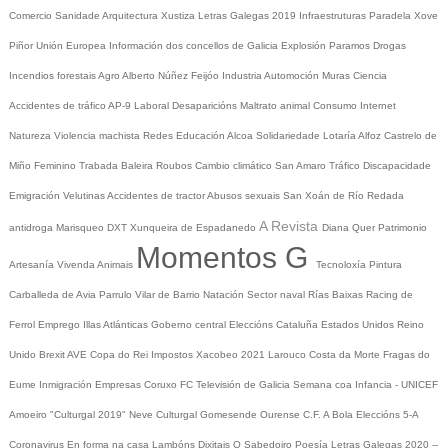
Comercio
Sanidade
Arquitectura
Xustiza
Letras Galegas 2019
Infraestruturas
Paradela
Xove
Piñor
Unión Europea
Información dos concellos de Galicia
Explosión Paramos
Drogas
Incendios forestais
Agro
Alberto Núñez Feijóo
Industria
Automoción
Muras
Ciencia
Accidentes de tráfico
AP-9
Laboral
Desaparicións
Maltrato animal
Consumo
Internet
Natureza
Violencia machista
Redes
Educación
Alcoa
Solidariedade
Lotaría
Alfoz
Castrelo de
Miño
Feminino
Trabada
Baleira
Roubos
Cambio climático
San Amaro
Tráfico
Discapacidade
Emigración
Velutinas
Accidentes de tractor
Abusos sexuais
San Xoán de Río
Redada
A Revista
antidroga
Marisqueo
DXT
Xunqueira de Espadanedo
Diana Quer
Patrimonio
Momentos G
Artesanía
Vivenda
Animais
Tecnoloxía
Pintura
Carballeda de Avia
Parrulo
Vilar de Barrio
Natación
Sector naval
Rías Baixas
Racing de
Ferrol
Emprego
Illas Atlánticas
Goberno central
Eleccións
Cataluña
Estados Unidos
Reino
Unido
Brexit
AVE
Copa do Rei
Impostos
Xacobeo 2021
Larouco
Costa da Morte
Fragas do
Eume
Inmigración
Empresas
Coruxo FC
Televisión de Galicia
Semana coa Infancia - UNICEF
Amoeiro
"Culturgal 2019"
Neve
Culturgal
Gomesende
Ourense C.F.
A Bola
Eleccións 5-A
Coronavirus
En forma na casa
Lambóns Dixitais
O Sabedoiro
Poesía Letras Galegas 2020
--