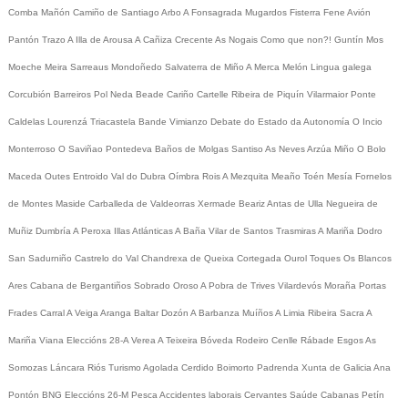
Comba
Mañón
Camiño de Santiago
Arbo
A Fonsagrada
Mugardos
Fisterra
Fene
Avión
Pantón
Trazo
A Illa de Arousa
A Cañiza
Crecente
As Nogais
Como que non?!
Guntín
Mos
Moeche
Meira
Sarreaus
Mondoñedo
Salvaterra de Miño
A Merca
Melón
Lingua galega
Corcubión
Barreiros
Pol
Neda
Beade
Cariño
Cartelle
Ribeira de Piquín
Vilarmaior
Ponte
Caldelas
Lourenzá
Triacastela
Bande
Vimianzo
Debate do Estado da Autonomía
O Incio
Monterroso
O Saviñao
Pontedeva
Baños de Molgas
Santiso
As Neves
Arzúa
Miño
O Bolo
Maceda
Outes
Entroido
Val do Dubra
Oímbra
Rois
A Mezquita
Meaño
Toén
Mesía
Fornelos
de Montes
Maside
Carballeda de Valdeorras
Xermade
Beariz
Antas de Ulla
Negueira de
Muñiz
Dumbría
A Peroxa
Illas Atlánticas
A Baña
Vilar de Santos
Trasmiras
A Mariña
Dodro
San Sadurniño
Castrelo do Val
Chandrexa de Queixa
Cortegada
Ourol
Toques
Os Blancos
Ares
Cabana de Bergantiños
Sobrado
Oroso
A Pobra de Trives
Vilardevós
Moraña
Portas
Frades
Carral
A Veiga
Aranga
Baltar
Dozón
A Barbanza
Muíños
A Limia
Ribeira Sacra
A
Mariña
Viana
Eleccións 28-A
Verea
A Teixeira
Bóveda
Rodeiro
Cenlle
Rábade
Esgos
As
Somozas
Láncara
Riós
Turismo
Agolada
Cerdido
Boimorto
Padrenda
Xunta de Galicia
Ana
Pontón
BNG
Eleccións 26-M
Pesca
Accidentes laborais
Cervantes
Saúde
Cabanas
Petín