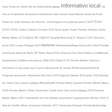
Informativo local
Xoán
Festa do Carme
Día de Galicia
Derbi galego
De
Asís a Compostela
Serramoura
Serramoura video
Eirado
Casa Manola
Terras de Acolá
Land Rober
Terras do Leste
Semana da Infancia - Unicef
Agora non podemos parar
tunai show
Códice Calixtino
Entroido 2015
Boas tardes
Teatro
Premios
Semana Santa
Lingua de signos
Luar
Mestre Mateo 15
Hospital Real
Xosé R. Gayoso
Eleccións
Bamboleo
locais 2015
Letras Galegas 2015
#GaliciaNoiteMeiga
Educación Infantil
Familia
real
Escola Naval de Marín
40º Norte
30anosTVG
Urxencia Cero
Área Pública
LuarMilenario
Gastropodos
Collidos nas patacas
2008
2010
Fútbol 2ª B
Terceira División
Ciencia e
Tecnoloxía
O que pasa aquí
O país máis grande do mundo
#VSemanaCoaInfancia
Programa destacado
aGdetodos
Eleccións 20-D
Segunda División B
Entroido 2016
Rosalía
de Castro
Ciclo autores galegos
#Rosalía180
Premios María Casares
Premios Mestre Mateo
2016
Premios Martín Códax
Centenario Camilo José Cela
Letras Galegas 2016
Premios
Mestre Mateo 2017
Irmandades da Fala
Debate autonómico
Augasquentes
Womex 2016
O
final do Camiño
Álvaro Cunqueiro
Entroido 2017
Centenario Eduardo Pondal
DestinoStgo