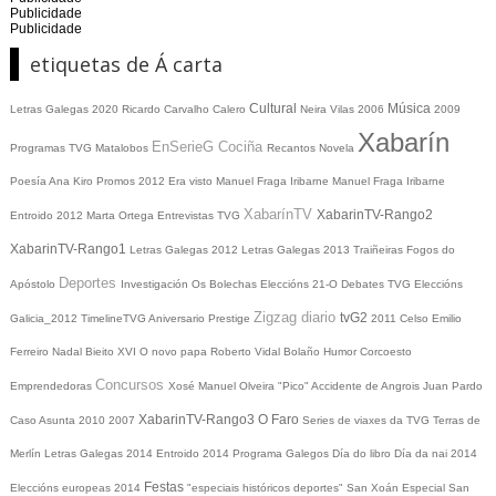
Publicidade
Publicidade
etiquetas de Á carta
Cultural
Música
Letras Galegas 2020
Ricardo Carvalho Calero
Neira Vilas
2006
2009
Xabarín
EnSerieG
Cociña
Programas TVG
Matalobos
Recantos
Novela
Poesía
Ana Kiro
Promos
2012
Era visto
Manuel Fraga Iribarne
Manuel Fraga Iribarne
XabarínTV
XabarinTV-Rango2
Entroido 2012
Marta Ortega
Entrevistas TVG
XabarinTV-Rango1
Letras Galegas 2012
Letras Galegas
2013
Traiñeiras
Fogos do
Deportes
Apóstolo
Investigación
Os Bolechas
Eleccións 21-O
Debates TVG
Eleccións
Zigzag diario
tvG2
Galicia_2012
TimelineTVG
Aniversario Prestige
2011
Celso Emilio
Ferreiro
Nadal
Bieito XVI
O novo papa
Roberto Vidal Bolaño
Humor
Corcoesto
Concursos
Emprendedoras
Xosé Manuel Olveira "Pico"
Accidente de Angrois
Juan Pardo
XabarinTV-Rango3
O Faro
Caso Asunta
2010
2007
Series de viaxes da TVG
Terras de
Merlín
Letras Galegas 2014
Entroido 2014
Programa Galegos
Día do libro
Día da nai
2014
Festas
Eleccións europeas 2014
"especiais históricos deportes"
San Xoán
Especial San