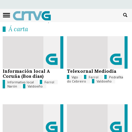
Busc
Á carta
Información local A
Telexornal Mediodía
Coruña (Bos días)
Vigo
Ferrol
Pedrafita
do Cebreiro
Valdoviño
Informativo local
Ferrol
Narón
Valdoviño