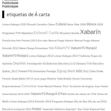
Publicidade
Publicidade
etiquetas de Á carta
Cultural
Música
Letras Galegas 2020
Ricardo Carvalho Calero
Neira Vilas
2006
2009
Xabarín
EnSerieG
Cociña
Programas TVG
Matalobos
Recantos
Novela
Poesía
Ana Kiro
Promos
2012
Era visto
Manuel Fraga Iribarne
Manuel Fraga Iribarne
XabarínTV
XabarinTV-Rango2
Entroido 2012
Marta Ortega
Entrevistas TVG
XabarinTV-Rango1
Letras Galegas 2012
Letras Galegas
2013
Traiñeiras
Fogos do
Deportes
Apóstolo
Investigación
Os Bolechas
Eleccións 21-O
Debates TVG
Eleccións
Zigzag diario
tvG2
Galicia_2012
TimelineTVG
Aniversario Prestige
2011
Celso Emilio
Ferreiro
Nadal
Bieito XVI
O novo papa
Roberto Vidal Bolaño
Humor
Corcoesto
Concursos
Emprendedoras
Xosé Manuel Olveira "Pico"
Accidente de Angrois
Juan Pardo
XabarinTV-Rango3
O Faro
Caso Asunta
2010
2007
Series de viaxes da TVG
Terras de
Merlín
Letras Galegas 2014
Entroido 2014
Programa Galegos
Día do libro
Día da nai
2014
Festas
Eleccións europeas 2014
"especiais históricos deportes"
San Xoán
Especial San