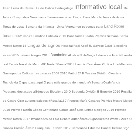
Informativo local
Xoán
Festa do Carme
Día de Galicia
Derbi galego
De
Asís a Compostela
Serramoura
Serramoura video
Eirado
Casa Manola
Terras de Acolá
Land Rober
Terras do Leste
Semana da Infancia - Unicef
Agora non podemos parar
tunai show
Códice Calixtino
Entroido 2015
Boas tardes
Teatro
Premios
Semana Santa
Lingua de signos
Luar
Mestre Mateo 15
Hospital Real
Xosé R. Gayoso
Eleccións
Bamboleo
locais 2015
Letras Galegas 2015
#GaliciaNoiteMeiga
Educación Infantil
Familia
real
Escola Naval de Marín
40º Norte
30anosTVG
Urxencia Cero
Área Pública
LuarMilenario
Gastropodos
Collidos nas patacas
2008
2010
Fútbol 2ª B
Terceira División
Ciencia e
Tecnoloxía
O que pasa aquí
O país máis grande do mundo
#VSemanaCoaInfancia
Programa destacado
aGdetodos
Eleccións 20-D
Segunda División B
Entroido 2016
Rosalía
de Castro
Ciclo autores galegos
#Rosalía180
Premios María Casares
Premios Mestre Mateo
2016
Premios Martín Códax
Centenario Camilo José Cela
Letras Galegas 2016
Premios
Mestre Mateo 2017
Irmandades da Fala
Debate autonómico
Augasquentes
Womex 2016
O
final do Camiño
Álvaro Cunqueiro
Entroido 2017
Centenario Eduardo Pondal
DestinoStgo