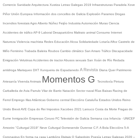
Comercio
Sanidade
Arquitectura
Xustiza
Letras Galegas 2019
Infraestruturas
Paradela
Xove
Piñor
Unión Europea
Información dos concellos de Galicia
Explosión Paramos
Drogas
Incendios forestais
Agro
Alberto Núñez Feijóo
Industria
Automoción
Muras
Ciencia
Accidentes de tráfico
AP-9
Laboral
Desaparicións
Maltrato animal
Consumo
Internet
Natureza
Violencia machista
Redes
Educación
Alcoa
Solidariedade
Lotaría
Alfoz
Castrelo de
Miño
Feminino
Trabada
Baleira
Roubos
Cambio climático
San Amaro
Tráfico
Discapacidade
Emigración
Velutinas
Accidentes de tractor
Abusos sexuais
San Xoán de Río
Redada
A Revista
antidroga
Marisqueo
DXT
Xunqueira de Espadanedo
Diana Quer
Patrimonio
Momentos G
Artesanía
Vivenda
Animais
Tecnoloxía
Pintura
Carballeda de Avia
Parrulo
Vilar de Barrio
Natación
Sector naval
Rías Baixas
Racing de
Ferrol
Emprego
Illas Atlánticas
Goberno central
Eleccións
Cataluña
Estados Unidos
Reino
Unido
Brexit
AVE
Copa do Rei
Impostos
Xacobeo 2021
Larouco
Costa da Morte
Fragas do
Eume
Inmigración
Empresas
Coruxo FC
Televisión de Galicia
Semana coa Infancia - UNICEF
Amoeiro
"Culturgal 2019"
Neve
Culturgal
Gomesende
Ourense C.F.
A Bola
Eleccións 5-A
Coronavirus
En forma na casa
Lambóns Dixitais
O Sabedoiro
Poesía Letras Galegas 2020
--