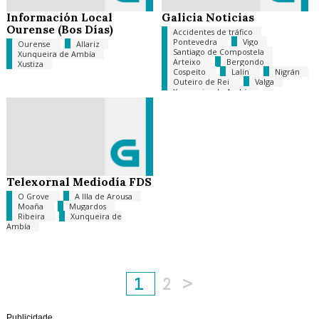
Información Local
Galicia Noticias
Ourense (Bos Días)
Accidentes de tráfico
Pontevedra
Vigo
Ourense
Allariz
Santiago de Compostela
Xunqueira de Ambía
Arteixo
Bergondo
Xustiza
Cospeito
Lalín
Nigrán
Outeiro de Rei
Valga
Xunqueira de Ambía
Tempo
Telexornal Mediodía FDS
O Grove
A Illa de Arousa
Moaña
Mugardos
Ribeira
Xunqueira de
Ambía
1
2
>
Publicidade