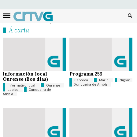
Busc
Á carta
Información local
Programa 253
Ourense (Bos días)
Cerceda
Marín
Nigrán
Xunqueira de Ambía
Informativo local
Ourense
Lobios
Xunqueira de
Ambía