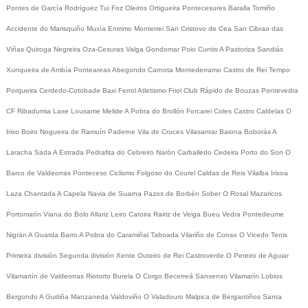
Pontes de García Rodríguez
Tui
Foz
Oleiros
Ortigueira
Pontecesures
Baralla
Tomiño
Accidente do Marisquiño
Muxía
Entrimo
Monterrei
San Cristovo de Cea
San Cibrao das
Viñas
Quiroga
Negreira
Oza-Cesuras
Valga
Gondomar
Poio
Cuntis
A Pastoriza
Sandiás
Xunqueira de Ambía
Ponteareas
Abegondo
Carnota
Montederramo
Castro de Rei
Tempo
Porqueira
Cerdedo-Cotobade
Baxi Ferrol
Atletismo
Friol
Club Rápido de Bouzas
Pontevedra
CF
Ribadumia
Laxe
Lousame
Melide
A Pobra do Brollón
Forcarei
Coles
Castro Caldelas
O
Irixo
Boiro
Nogueira de Ramuín
Paderne
Vila de Cruces
Vilasantar
Baiona
Boborás
A
Laracha
Sada
A Estrada
Pedrafita do Cebreiro
Narón
Carballedo
Cedeira
Porto do Son
O
Barco de Valdeorras
Ponteceso
Ciclismo
Folgoso do Courel
Caldas de Reis
Vilalba
Irixoa
Laza
Chantada
A Capela
Navia de Suarna
Pazos de Borbén
Sober
O Rosal
Mazaricos
Portomarín
Viana do Bolo
Allariz
Leiro
Catoira
Rairiz de Veiga
Bueu
Vedra
Pontedeume
Nigrán
A Guarda
Barro
A Pobra do Caramiñal
Taboada
Vilariño de Conso
O Vicedo
Tenis
Primeira división
Segunda división
Xente
Outeiro de Rei
Castroverde
O Pereiro de Aguiar
Vilamartín de Valdeorras
Riotorto
Burela
O Corgo
Becerreá
Sanxenxo
Vilamarín
Lobios
Bergondo
A Gudiña
Manzaneda
Valdoviño
O Valadouro
Malpica de Bergantiños
Santa