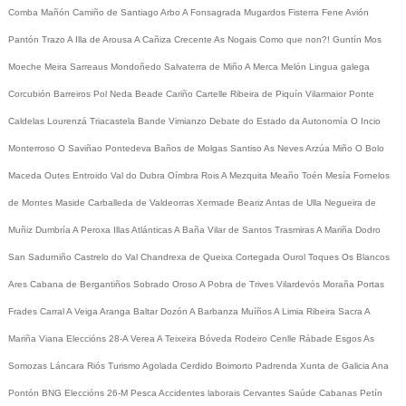
Comba
Mañón
Camiño de Santiago
Arbo
A Fonsagrada
Mugardos
Fisterra
Fene
Avión
Pantón
Trazo
A Illa de Arousa
A Cañiza
Crecente
As Nogais
Como que non?!
Guntín
Mos
Moeche
Meira
Sarreaus
Mondoñedo
Salvaterra de Miño
A Merca
Melón
Lingua galega
Corcubión
Barreiros
Pol
Neda
Beade
Cariño
Cartelle
Ribeira de Piquín
Vilarmaior
Ponte
Caldelas
Lourenzá
Triacastela
Bande
Vimianzo
Debate do Estado da Autonomía
O Incio
Monterroso
O Saviñao
Pontedeva
Baños de Molgas
Santiso
As Neves
Arzúa
Miño
O Bolo
Maceda
Outes
Entroido
Val do Dubra
Oímbra
Rois
A Mezquita
Meaño
Toén
Mesía
Fornelos
de Montes
Maside
Carballeda de Valdeorras
Xermade
Beariz
Antas de Ulla
Negueira de
Muñiz
Dumbría
A Peroxa
Illas Atlánticas
A Baña
Vilar de Santos
Trasmiras
A Mariña
Dodro
San Sadurniño
Castrelo do Val
Chandrexa de Queixa
Cortegada
Ourol
Toques
Os Blancos
Ares
Cabana de Bergantiños
Sobrado
Oroso
A Pobra de Trives
Vilardevós
Moraña
Portas
Frades
Carral
A Veiga
Aranga
Baltar
Dozón
A Barbanza
Muíños
A Limia
Ribeira Sacra
A
Mariña
Viana
Eleccións 28-A
Verea
A Teixeira
Bóveda
Rodeiro
Cenlle
Rábade
Esgos
As
Somozas
Láncara
Riós
Turismo
Agolada
Cerdido
Boimorto
Padrenda
Xunta de Galicia
Ana
Pontón
BNG
Eleccións 26-M
Pesca
Accidentes laborais
Cervantes
Saúde
Cabanas
Petín