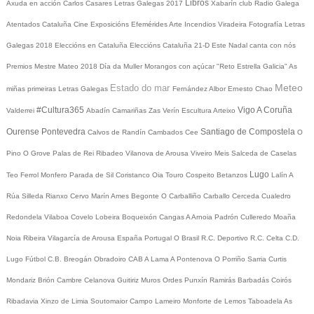
Libros
Axuda en acción
Carlos Casares
Letras Galegas 2017
Xabarín club
Radio Galega
Atentados Cataluña
Cine
Exposicións
Efemérides
Arte
Incendios
Viradeira
Fotografía
Letras
Galegas 2018
Eleccións en Cataluña
Eleccións Cataluña 21-D
Este Nadal canta con nós
Premios Mestre Mateo 2018
Día da Muller
Morangos con açúcar
"Reto Estrella Galicia"
As
Meteo
Estado do mar
miñas primeiras Letras Galegas
Fernández Albor
Ernesto Chao
#Cultura365
Vigo
A Coruña
Valderrei
Abadín
Camariñas
Zas
Verín
Escultura
Arteixo
Ourense
Pontevedra
Santiago de Compostela
Calvos de Randín
Cambados
Cee
O
Pino
O Grove
Palas de Rei
Ribadeo
Vilanova de Arousa
Viveiro
Meis
Salceda de Caselas
Lugo
Teo
Ferrol
Monfero
Parada de Sil
Coristanco
Oia
Touro
Cospeito
Betanzos
Lalín
A
Rúa
Silleda
Rianxo
Cervo
Marín
Ames
Begonte
O Carballiño
Carballo
Cerceda
Cualedro
Redondela
Vilaboa
Covelo
Lobeira
Boqueixón
Cangas
A Arnoia
Padrón
Culleredo
Moaña
Noia
Ribeira
Vilagarcía de Arousa
España
Portugal
O Brasil
R.C. Deportivo
R.C. Celta
C.D.
Lugo
Fútbol
C.B. Breogán
Obradoiro CAB
A Lama
A Pontenova
O Porriño
Sarria
Curtis
Mondariz
Brión
Cambre
Celanova
Guitiriz
Muros
Ordes
Punxín
Ramirás
Barbadás
Coirós
Ribadavia
Xinzo de Limia
Soutomaior
Campo Lameiro
Monforte de Lemos
Taboadela
As