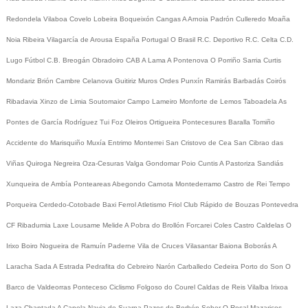
Redondela
Vilaboa
Covelo
Lobeira
Boqueixón
Cangas
A Arnoia
Padrón
Culleredo
Moaña
Noia
Ribeira
Vilagarcía de Arousa
España
Portugal
O Brasil
R.C. Deportivo
R.C. Celta
C.D.
Lugo
Fútbol
C.B. Breogán
Obradoiro CAB
A Lama
A Pontenova
O Porriño
Sarria
Curtis
Mondariz
Brión
Cambre
Celanova
Guitiriz
Muros
Ordes
Punxín
Ramirás
Barbadás
Coirós
Ribadavia
Xinzo de Limia
Soutomaior
Campo Lameiro
Monforte de Lemos
Taboadela
As
Pontes de García Rodríguez
Tui
Foz
Oleiros
Ortigueira
Pontecesures
Baralla
Tomiño
Accidente do Marisquiño
Muxía
Entrimo
Monterrei
San Cristovo de Cea
San Cibrao das
Viñas
Quiroga
Negreira
Oza-Cesuras
Valga
Gondomar
Poio
Cuntis
A Pastoriza
Sandiás
Xunqueira de Ambía
Ponteareas
Abegondo
Carnota
Montederramo
Castro de Rei
Tempo
Porqueira
Cerdedo-Cotobade
Baxi Ferrol
Atletismo
Friol
Club Rápido de Bouzas
Pontevedra
CF
Ribadumia
Laxe
Lousame
Melide
A Pobra do Brollón
Forcarei
Coles
Castro Caldelas
O
Irixo
Boiro
Nogueira de Ramuín
Paderne
Vila de Cruces
Vilasantar
Baiona
Boborás
A
Laracha
Sada
A Estrada
Pedrafita do Cebreiro
Narón
Carballedo
Cedeira
Porto do Son
O
Barco de Valdeorras
Ponteceso
Ciclismo
Folgoso do Courel
Caldas de Reis
Vilalba
Irixoa
Laza
Chantada
A Capela
Navia de Suarna
Pazos de Borbén
Sober
O Rosal
Mazaricos