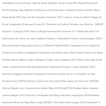
Carballeda de Avia
Parrulo
Vilar de Barrio
Natación
Sector naval
Rías Baixas
Racing de
Ferrol
Emprego
Illas Atlánticas
Goberno central
Eleccións
Cataluña
Estados Unidos
Reino
Unido
Brexit
AVE
Copa do Rei
Impostos
Xacobeo 2021
Larouco
Costa da Morte
Fragas do
Eume
Inmigración
Empresas
Coruxo FC
Televisión de Galicia
Semana coa Infancia - UNICEF
Amoeiro
"Culturgal 2019"
Neve
Culturgal
Gomesende
Ourense C.F.
A Bola
Eleccións 5-A
Coronavirus
En forma na casa
Lambóns Dixitais
O Sabedoiro
Poesía Letras Galegas 2020
--
Real Academia Galega
Eleccións 12-X
PPdeG
PSdeG-PSOE
Ciudadanos
Vox
Galicia En
Común-Anova
Marea Galeguista
Parlamento de Galicia
Isaac Díaz Pardo
Paderne de Allariz
Premios Mestre Mateo
Xogos Olímpicos Tokyo
Letras Galegas 2021
Rubiá
Xela Arias
Onde
canta a poeta
Arquivo
Mondariz-Balneario
Parlamento Europeo
Letras Galegas 2022
Florencio Delgado Gurriarán
Pantasmas
Tradicións
Cultura
Un a un
Comando G
Vela
Premios Goya
CRTVG
Hóckey
O país dos mil nomes
Polos vieiros de Florencio
CIRCOM
Alfonso Rueda
Liceo
Gastronomía
Series
Filipe VI
#25xulloTVG
Prestige
María Casares
Letras Galegas 2023
Francisco Fernández del Riego
Eleccións municipais 28-M
Debates
electorais
Marea de Vigo
Marea
Liga ASOBAL
Club Balonmán Cangas
SD Compostela
Tx