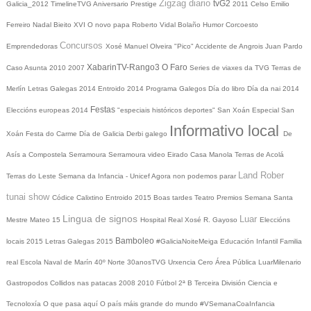
Zigzag diario
tvG2
Galicia_2012
TimelineTVG
Aniversario Prestige
2011
Celso Emilio
Ferreiro
Nadal
Bieito XVI
O novo papa
Roberto Vidal Bolaño
Humor
Corcoesto
Concursos
Emprendedoras
Xosé Manuel Olveira "Pico"
Accidente de Angrois
Juan Pardo
XabarinTV-Rango3
O Faro
Caso Asunta
2010
2007
Series de viaxes da TVG
Terras de
Merlín
Letras Galegas 2014
Entroido 2014
Programa Galegos
Día do libro
Día da nai
2014
Festas
Eleccións europeas 2014
"especiais históricos deportes"
San Xoán
Especial San
Informativo local
Xoán
Festa do Carme
Día de Galicia
Derbi galego
De
Asís a Compostela
Serramoura
Serramoura video
Eirado
Casa Manola
Terras de Acolá
Land Rober
Terras do Leste
Semana da Infancia - Unicef
Agora non podemos parar
tunai show
Códice Calixtino
Entroido 2015
Boas tardes
Teatro
Premios
Semana Santa
Lingua de signos
Luar
Mestre Mateo 15
Hospital Real
Xosé R. Gayoso
Eleccións
Bamboleo
locais 2015
Letras Galegas 2015
#GaliciaNoiteMeiga
Educación Infantil
Familia
real
Escola Naval de Marín
40º Norte
30anosTVG
Urxencia Cero
Área Pública
LuarMilenario
Gastropodos
Collidos nas patacas
2008
2010
Fútbol 2ª B
Terceira División
Ciencia e
Tecnoloxía
O que pasa aquí
O país máis grande do mundo
#VSemanaCoaInfancia