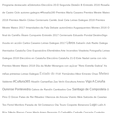
Programa destacado
aGdetodos
Eleccións 20-D
Segunda División B
Entroido 2016
Rosalía
de Castro
Ciclo autores galegos
#Rosalía180
Premios María Casares
Premios Mestre Mateo
2016
Premios Martín Códax
Centenario Camilo José Cela
Letras Galegas 2016
Premios
Mestre Mateo 2017
Irmandades da Fala
Debate autonómico
Augasquentes
Womex 2016
O
final do Camiño
Álvaro Cunqueiro
Entroido 2017
Centenario Eduardo Pondal
DestinoStgo
Libros
Axuda en acción
Carlos Casares
Letras Galegas 2017
Xabarín club
Radio Galega
Atentados Cataluña
Cine
Exposicións
Efemérides
Arte
Incendios
Viradeira
Fotografía
Letras
Galegas 2018
Eleccións en Cataluña
Eleccións Cataluña 21-D
Este Nadal canta con nós
Premios Mestre Mateo 2018
Día da Muller
Morangos con açúcar
"Reto Estrella Galicia"
As
Meteo
Estado do mar
miñas primeiras Letras Galegas
Fernández Albor
Ernesto Chao
#Cultura365
Vigo
A Coruña
Valderrei
Abadín
Camariñas
Zas
Verín
Escultura
Arteixo
Ourense
Pontevedra
Santiago de Compostela
Calvos de Randín
Cambados
Cee
O
Pino
O Grove
Palas de Rei
Ribadeo
Vilanova de Arousa
Viveiro
Meis
Salceda de Caselas
Lugo
Teo
Ferrol
Monfero
Parada de Sil
Coristanco
Oia
Touro
Cospeito
Betanzos
Lalín
A
Rúa
Silleda
Rianxo
Cervo
Marín
Ames
Begonte
O Carballiño
Carballo
Cerceda
Cualedro