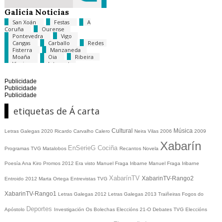
Galicia Noticias
San Xoán
Festas
A
Coruña
Ourense
Pontevedra
Vigo
Cangas
Carballo
Redes
Fisterra
Manzaneda
Moaña
Oia
Ribeira
Viveiro
Internet
Publicidade
Publicidade
Publicidade
etiquetas de Á carta
Cultural
Música
Letras Galegas 2020
Ricardo Carvalho Calero
Neira Vilas
2006
2009
Xabarín
EnSerieG
Cociña
Programas TVG
Matalobos
Recantos
Novela
Poesía
Ana Kiro
Promos
2012
Era visto
Manuel Fraga Iribarne
Manuel Fraga Iribarne
XabarínTV
XabarinTV-Rango2
Entroido 2012
Marta Ortega
Entrevistas TVG
XabarinTV-Rango1
Letras Galegas 2012
Letras Galegas
2013
Traiñeiras
Fogos do
Deportes
Apóstolo
Investigación
Os Bolechas
Eleccións 21-O
Debates TVG
Eleccións