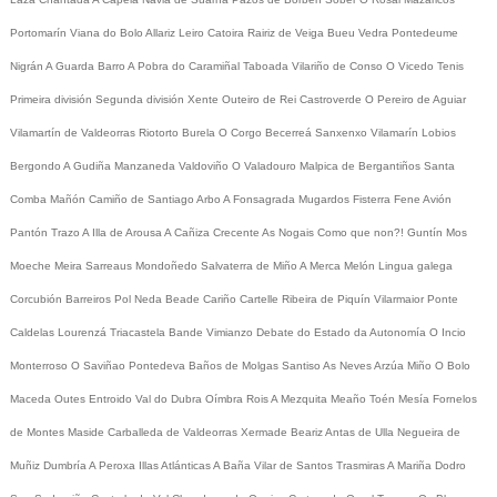
Portomarín
Viana do Bolo
Allariz
Leiro
Catoira
Rairiz de Veiga
Bueu
Vedra
Pontedeume
Nigrán
A Guarda
Barro
A Pobra do Caramiñal
Taboada
Vilariño de Conso
O Vicedo
Tenis
Primeira división
Segunda división
Xente
Outeiro de Rei
Castroverde
O Pereiro de Aguiar
Vilamartín de Valdeorras
Riotorto
Burela
O Corgo
Becerreá
Sanxenxo
Vilamarín
Lobios
Bergondo
A Gudiña
Manzaneda
Valdoviño
O Valadouro
Malpica de Bergantiños
Santa
Comba
Mañón
Camiño de Santiago
Arbo
A Fonsagrada
Mugardos
Fisterra
Fene
Avión
Pantón
Trazo
A Illa de Arousa
A Cañiza
Crecente
As Nogais
Como que non?!
Guntín
Mos
Moeche
Meira
Sarreaus
Mondoñedo
Salvaterra de Miño
A Merca
Melón
Lingua galega
Corcubión
Barreiros
Pol
Neda
Beade
Cariño
Cartelle
Ribeira de Piquín
Vilarmaior
Ponte
Caldelas
Lourenzá
Triacastela
Bande
Vimianzo
Debate do Estado da Autonomía
O Incio
Monterroso
O Saviñao
Pontedeva
Baños de Molgas
Santiso
As Neves
Arzúa
Miño
O Bolo
Maceda
Outes
Entroido
Val do Dubra
Oímbra
Rois
A Mezquita
Meaño
Toén
Mesía
Fornelos
de Montes
Maside
Carballeda de Valdeorras
Xermade
Beariz
Antas de Ulla
Negueira de
Muñiz
Dumbría
A Peroxa
Illas Atlánticas
A Baña
Vilar de Santos
Trasmiras
A Mariña
Dodro