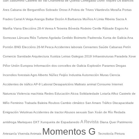
San Sadurniño
Castrelo do Val
Chandrexa de Queixa
Cortegada
Ourol
Toques
Os Blancos
Ares
Cabana de Bergantiños
Sobrado
Oroso
A Pobra de Trives
Vilardevós
Moraña
Portas
Frades
Carral
A Veiga
Aranga
Baltar
Dozón
A Barbanza
Muíños
A Limia
Ribeira Sacra
A
Mariña
Viana
Eleccións 28-A
Verea
A Teixeira
Bóveda
Rodeiro
Cenlle
Rábade
Esgos
As
Somozas
Láncara
Riós
Turismo
Agolada
Cerdido
Boimorto
Padrenda
Xunta de Galicia
Ana
Pontón
BNG
Eleccións 26-M
Pesca
Accidentes laborais
Cervantes
Saúde
Cabanas
Petín
Comercio
Sanidade
Arquitectura
Xustiza
Letras Galegas 2019
Infraestruturas
Paradela
Xove
Piñor
Unión Europea
Información dos concellos de Galicia
Explosión Paramos
Drogas
Incendios forestais
Agro
Alberto Núñez Feijóo
Industria
Automoción
Muras
Ciencia
Accidentes de tráfico
AP-9
Laboral
Desaparicións
Maltrato animal
Consumo
Internet
Natureza
Violencia machista
Redes
Educación
Alcoa
Solidariedade
Lotaría
Alfoz
Castrelo de
Miño
Feminino
Trabada
Baleira
Roubos
Cambio climático
San Amaro
Tráfico
Discapacidade
Emigración
Velutinas
Accidentes de tractor
Abusos sexuais
San Xoán de Río
Redada
A Revista
antidroga
Marisqueo
DXT
Xunqueira de Espadanedo
Diana Quer
Patrimonio
Momentos G
Artesanía
Vivenda
Animais
Tecnoloxía
Pintura