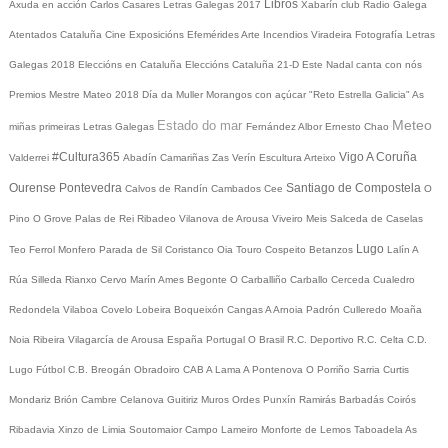
Libros
Axuda en acción
Carlos Casares
Letras Galegas 2017
Xabarín club
Radio Galega
Atentados Cataluña
Cine
Exposicións
Efemérides
Arte
Incendios
Viradeira
Fotografía
Letras
Galegas 2018
Eleccións en Cataluña
Eleccións Cataluña 21-D
Este Nadal canta con nós
Premios Mestre Mateo 2018
Día da Muller
Morangos con açúcar
"Reto Estrella Galicia"
As
Meteo
Estado do mar
miñas primeiras Letras Galegas
Fernández Albor
Ernesto Chao
#Cultura365
Vigo
A Coruña
Valderrei
Abadín
Camariñas
Zas
Verín
Escultura
Arteixo
Ourense
Pontevedra
Santiago de Compostela
Calvos de Randín
Cambados
Cee
O
Pino
O Grove
Palas de Rei
Ribadeo
Vilanova de Arousa
Viveiro
Meis
Salceda de Caselas
Lugo
Teo
Ferrol
Monfero
Parada de Sil
Coristanco
Oia
Touro
Cospeito
Betanzos
Lalín
A
Rúa
Silleda
Rianxo
Cervo
Marín
Ames
Begonte
O Carballiño
Carballo
Cerceda
Cualedro
Redondela
Vilaboa
Covelo
Lobeira
Boqueixón
Cangas
A Arnoia
Padrón
Culleredo
Moaña
Noia
Ribeira
Vilagarcía de Arousa
España
Portugal
O Brasil
R.C. Deportivo
R.C. Celta
C.D.
Lugo
Fútbol
C.B. Breogán
Obradoiro CAB
A Lama
A Pontenova
O Porriño
Sarria
Curtis
Mondariz
Brión
Cambre
Celanova
Guitiriz
Muros
Ordes
Punxín
Ramirás
Barbadás
Coirós
Ribadavia
Xinzo de Limia
Soutomaior
Campo Lameiro
Monforte de Lemos
Taboadela
As