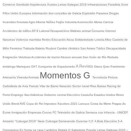
Comercio
Sanidade
Arquitectura
Xustiza
Letras Galegas 2019
Infraestruturas
Paradela
Xove
Piñor
Unión Europea
Información dos concellos de Galicia
Explosión Paramos
Drogas
Incendios forestais
Agro
Alberto Núñez Feijóo
Industria
Automoción
Muras
Ciencia
Accidentes de tráfico
AP-9
Laboral
Desaparicións
Maltrato animal
Consumo
Internet
Natureza
Violencia machista
Redes
Educación
Alcoa
Solidariedade
Lotaría
Alfoz
Castrelo de
Miño
Feminino
Trabada
Baleira
Roubos
Cambio climático
San Amaro
Tráfico
Discapacidade
Emigración
Velutinas
Accidentes de tractor
Abusos sexuais
San Xoán de Río
Redada
A Revista
antidroga
Marisqueo
DXT
Xunqueira de Espadanedo
Diana Quer
Patrimonio
Momentos G
Artesanía
Vivenda
Animais
Tecnoloxía
Pintura
Carballeda de Avia
Parrulo
Vilar de Barrio
Natación
Sector naval
Rías Baixas
Racing de
Ferrol
Emprego
Illas Atlánticas
Goberno central
Eleccións
Cataluña
Estados Unidos
Reino
Unido
Brexit
AVE
Copa do Rei
Impostos
Xacobeo 2021
Larouco
Costa da Morte
Fragas do
Eume
Inmigración
Empresas
Coruxo FC
Televisión de Galicia
Semana coa Infancia - UNICEF
Amoeiro
"Culturgal 2019"
Neve
Culturgal
Gomesende
Ourense C.F.
A Bola
Eleccións 5-A
Coronavirus
En forma na casa
Lambóns Dixitais
O Sabedoiro
Poesía Letras Galegas 2020
--