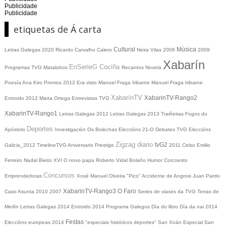
Publicidade
Publicidade
etiquetas de Á carta
Cultural
Música
Letras Galegas 2020
Ricardo Carvalho Calero
Neira Vilas
2006
2009
Xabarín
EnSerieG
Cociña
Programas TVG
Matalobos
Recantos
Novela
Poesía
Ana Kiro
Promos
2012
Era visto
Manuel Fraga Iribarne
Manuel Fraga Iribarne
XabarínTV
XabarinTV-Rango2
Entroido 2012
Marta Ortega
Entrevistas TVG
XabarinTV-Rango1
Letras Galegas 2012
Letras Galegas
2013
Traiñeiras
Fogos do
Deportes
Apóstolo
Investigación
Os Bolechas
Eleccións 21-O
Debates TVG
Eleccións
Zigzag diario
tvG2
Galicia_2012
TimelineTVG
Aniversario Prestige
2011
Celso Emilio
Ferreiro
Nadal
Bieito XVI
O novo papa
Roberto Vidal Bolaño
Humor
Corcoesto
Concursos
Emprendedoras
Xosé Manuel Olveira "Pico"
Accidente de Angrois
Juan Pardo
XabarinTV-Rango3
O Faro
Caso Asunta
2010
2007
Series de viaxes da TVG
Terras de
Merlín
Letras Galegas 2014
Entroido 2014
Programa Galegos
Día do libro
Día da nai
2014
Festas
Eleccións europeas 2014
"especiais históricos deportes"
San Xoán
Especial San