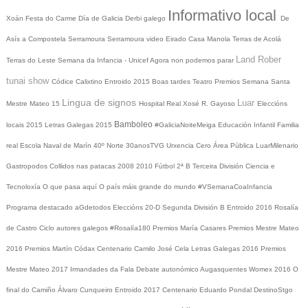
Informativo local
Xoán
Festa do Carme
Día de Galicia
Derbi galego
De
Asís a Compostela
Serramoura
Serramoura video
Eirado
Casa Manola
Terras de Acolá
Land Rober
Terras do Leste
Semana da Infancia - Unicef
Agora non podemos parar
tunai show
Códice Calixtino
Entroido 2015
Boas tardes
Teatro
Premios
Semana Santa
Lingua de signos
Luar
Mestre Mateo 15
Hospital Real
Xosé R. Gayoso
Eleccións
Bamboleo
locais 2015
Letras Galegas 2015
#GaliciaNoiteMeiga
Educación Infantil
Familia
real
Escola Naval de Marín
40º Norte
30anosTVG
Urxencia Cero
Área Pública
LuarMilenario
Gastropodos
Collidos nas patacas
2008
2010
Fútbol 2ª B
Terceira División
Ciencia e
Tecnoloxía
O que pasa aquí
O país máis grande do mundo
#VSemanaCoaInfancia
Programa destacado
aGdetodos
Eleccións 20-D
Segunda División B
Entroido 2016
Rosalía
de Castro
Ciclo autores galegos
#Rosalía180
Premios María Casares
Premios Mestre Mateo
2016
Premios Martín Códax
Centenario Camilo José Cela
Letras Galegas 2016
Premios
Mestre Mateo 2017
Irmandades da Fala
Debate autonómico
Augasquentes
Womex 2016
O
final do Camiño
Álvaro Cunqueiro
Entroido 2017
Centenario Eduardo Pondal
DestinoStgo