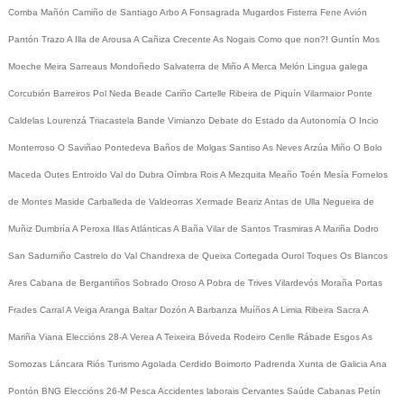
Comba
Mañón
Camiño de Santiago
Arbo
A Fonsagrada
Mugardos
Fisterra
Fene
Avión
Pantón
Trazo
A Illa de Arousa
A Cañiza
Crecente
As Nogais
Como que non?!
Guntín
Mos
Moeche
Meira
Sarreaus
Mondoñedo
Salvaterra de Miño
A Merca
Melón
Lingua galega
Corcubión
Barreiros
Pol
Neda
Beade
Cariño
Cartelle
Ribeira de Piquín
Vilarmaior
Ponte
Caldelas
Lourenzá
Triacastela
Bande
Vimianzo
Debate do Estado da Autonomía
O Incio
Monterroso
O Saviñao
Pontedeva
Baños de Molgas
Santiso
As Neves
Arzúa
Miño
O Bolo
Maceda
Outes
Entroido
Val do Dubra
Oímbra
Rois
A Mezquita
Meaño
Toén
Mesía
Fornelos
de Montes
Maside
Carballeda de Valdeorras
Xermade
Beariz
Antas de Ulla
Negueira de
Muñiz
Dumbría
A Peroxa
Illas Atlánticas
A Baña
Vilar de Santos
Trasmiras
A Mariña
Dodro
San Sadurniño
Castrelo do Val
Chandrexa de Queixa
Cortegada
Ourol
Toques
Os Blancos
Ares
Cabana de Bergantiños
Sobrado
Oroso
A Pobra de Trives
Vilardevós
Moraña
Portas
Frades
Carral
A Veiga
Aranga
Baltar
Dozón
A Barbanza
Muíños
A Limia
Ribeira Sacra
A
Mariña
Viana
Eleccións 28-A
Verea
A Teixeira
Bóveda
Rodeiro
Cenlle
Rábade
Esgos
As
Somozas
Láncara
Riós
Turismo
Agolada
Cerdido
Boimorto
Padrenda
Xunta de Galicia
Ana
Pontón
BNG
Eleccións 26-M
Pesca
Accidentes laborais
Cervantes
Saúde
Cabanas
Petín