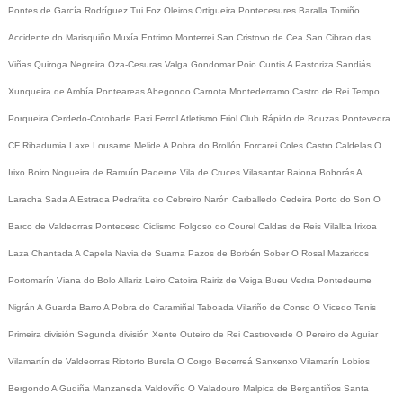
Pontes de García Rodríguez
Tui
Foz
Oleiros
Ortigueira
Pontecesures
Baralla
Tomiño
Accidente do Marisquiño
Muxía
Entrimo
Monterrei
San Cristovo de Cea
San Cibrao das
Viñas
Quiroga
Negreira
Oza-Cesuras
Valga
Gondomar
Poio
Cuntis
A Pastoriza
Sandiás
Xunqueira de Ambía
Ponteareas
Abegondo
Carnota
Montederramo
Castro de Rei
Tempo
Porqueira
Cerdedo-Cotobade
Baxi Ferrol
Atletismo
Friol
Club Rápido de Bouzas
Pontevedra
CF
Ribadumia
Laxe
Lousame
Melide
A Pobra do Brollón
Forcarei
Coles
Castro Caldelas
O
Irixo
Boiro
Nogueira de Ramuín
Paderne
Vila de Cruces
Vilasantar
Baiona
Boborás
A
Laracha
Sada
A Estrada
Pedrafita do Cebreiro
Narón
Carballedo
Cedeira
Porto do Son
O
Barco de Valdeorras
Ponteceso
Ciclismo
Folgoso do Courel
Caldas de Reis
Vilalba
Irixoa
Laza
Chantada
A Capela
Navia de Suarna
Pazos de Borbén
Sober
O Rosal
Mazaricos
Portomarín
Viana do Bolo
Allariz
Leiro
Catoira
Rairiz de Veiga
Bueu
Vedra
Pontedeume
Nigrán
A Guarda
Barro
A Pobra do Caramiñal
Taboada
Vilariño de Conso
O Vicedo
Tenis
Primeira división
Segunda división
Xente
Outeiro de Rei
Castroverde
O Pereiro de Aguiar
Vilamartín de Valdeorras
Riotorto
Burela
O Corgo
Becerreá
Sanxenxo
Vilamarín
Lobios
Bergondo
A Gudiña
Manzaneda
Valdoviño
O Valadouro
Malpica de Bergantiños
Santa