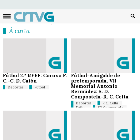
Busc
Á carta
Fútbol 2.ª RFEF: Coruxo F.
Fútbol-Amigable de
C.-C. D. Caión
pretemporada, VII
Memorial Antonio
Deportes
Fútbol
Bermúdez: S. D.
Compostela-R. C. Celta
Deportes
R.C. Celta
Fútbol
SD Compostela