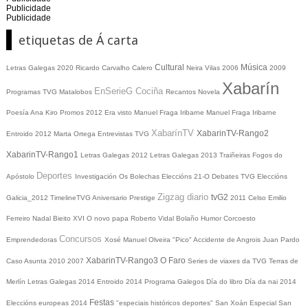
Publicidade
Publicidade
etiquetas de Á carta
Cultural
Música
Letras Galegas 2020
Ricardo Carvalho Calero
Neira Vilas
2006
2009
Xabarín
EnSerieG
Cociña
Programas TVG
Matalobos
Recantos
Novela
Poesía
Ana Kiro
Promos
2012
Era visto
Manuel Fraga Iribarne
Manuel Fraga Iribarne
XabarínTV
XabarinTV-Rango2
Entroido 2012
Marta Ortega
Entrevistas TVG
XabarinTV-Rango1
Letras Galegas 2012
Letras Galegas
2013
Traiñeiras
Fogos do
Deportes
Apóstolo
Investigación
Os Bolechas
Eleccións 21-O
Debates TVG
Eleccións
Zigzag diario
tvG2
Galicia_2012
TimelineTVG
Aniversario Prestige
2011
Celso Emilio
Ferreiro
Nadal
Bieito XVI
O novo papa
Roberto Vidal Bolaño
Humor
Corcoesto
Concursos
Emprendedoras
Xosé Manuel Olveira "Pico"
Accidente de Angrois
Juan Pardo
XabarinTV-Rango3
O Faro
Caso Asunta
2010
2007
Series de viaxes da TVG
Terras de
Merlín
Letras Galegas 2014
Entroido 2014
Programa Galegos
Día do libro
Día da nai
2014
Festas
Eleccións europeas 2014
"especiais históricos deportes"
San Xoán
Especial San