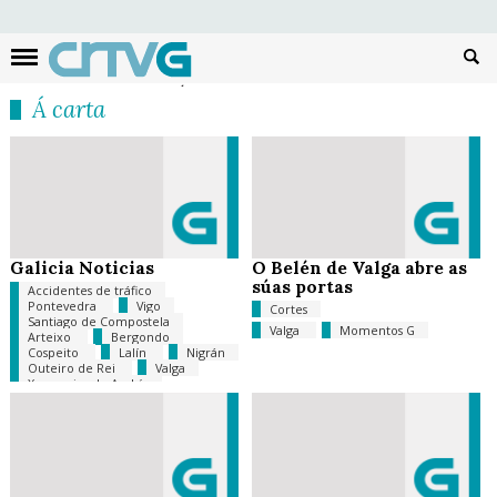
Busc
Á carta
Galicia Noticias
O Belén de Valga abre as
súas portas
Accidentes de tráfico
Pontevedra
Vigo
Cortes
Santiago de Compostela
Valga
Momentos G
Arteixo
Bergondo
Cospeito
Lalín
Nigrán
Outeiro de Rei
Valga
Xunqueira de Ambía
Tempo