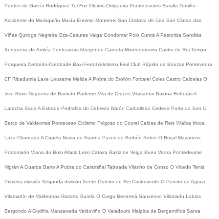
Pontes de García Rodríguez
Tui
Foz
Oleiros
Ortigueira
Pontecesures
Baralla
Tomiño
Accidente do Marisquiño
Muxía
Entrimo
Monterrei
San Cristovo de Cea
San Cibrao das
Viñas
Quiroga
Negreira
Oza-Cesuras
Valga
Gondomar
Poio
Cuntis
A Pastoriza
Sandiás
Xunqueira de Ambía
Ponteareas
Abegondo
Carnota
Montederramo
Castro de Rei
Tempo
Porqueira
Cerdedo-Cotobade
Baxi Ferrol
Atletismo
Friol
Club Rápido de Bouzas
Pontevedra
CF
Ribadumia
Laxe
Lousame
Melide
A Pobra do Brollón
Forcarei
Coles
Castro Caldelas
O
Irixo
Boiro
Nogueira de Ramuín
Paderne
Vila de Cruces
Vilasantar
Baiona
Boborás
A
Laracha
Sada
A Estrada
Pedrafita do Cebreiro
Narón
Carballedo
Cedeira
Porto do Son
O
Barco de Valdeorras
Ponteceso
Ciclismo
Folgoso do Courel
Caldas de Reis
Vilalba
Irixoa
Laza
Chantada
A Capela
Navia de Suarna
Pazos de Borbén
Sober
O Rosal
Mazaricos
Portomarín
Viana do Bolo
Allariz
Leiro
Catoira
Rairiz de Veiga
Bueu
Vedra
Pontedeume
Nigrán
A Guarda
Barro
A Pobra do Caramiñal
Taboada
Vilariño de Conso
O Vicedo
Tenis
Primeira división
Segunda división
Xente
Outeiro de Rei
Castroverde
O Pereiro de Aguiar
Vilamartín de Valdeorras
Riotorto
Burela
O Corgo
Becerreá
Sanxenxo
Vilamarín
Lobios
Bergondo
A Gudiña
Manzaneda
Valdoviño
O Valadouro
Malpica de Bergantiños
Santa