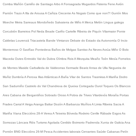
Comba
Mañón
Camiño de Santiago
Arbo
A Fonsagrada
Mugardos
Fisterra
Fene
Avión
Pantón
Trazo
A Illa de Arousa
A Cañiza
Crecente
As Nogais
Como que non?!
Guntín
Mos
Moeche
Meira
Sarreaus
Mondoñedo
Salvaterra de Miño
A Merca
Melón
Lingua galega
Corcubión
Barreiros
Pol
Neda
Beade
Cariño
Cartelle
Ribeira de Piquín
Vilarmaior
Ponte
Caldelas
Lourenzá
Triacastela
Bande
Vimianzo
Debate do Estado da Autonomía
O Incio
Monterroso
O Saviñao
Pontedeva
Baños de Molgas
Santiso
As Neves
Arzúa
Miño
O Bolo
Maceda
Outes
Entroido
Val do Dubra
Oímbra
Rois
A Mezquita
Meaño
Toén
Mesía
Fornelos
de Montes
Maside
Carballeda de Valdeorras
Xermade
Beariz
Antas de Ulla
Negueira de
Muñiz
Dumbría
A Peroxa
Illas Atlánticas
A Baña
Vilar de Santos
Trasmiras
A Mariña
Dodro
San Sadurniño
Castrelo do Val
Chandrexa de Queixa
Cortegada
Ourol
Toques
Os Blancos
Ares
Cabana de Bergantiños
Sobrado
Oroso
A Pobra de Trives
Vilardevós
Moraña
Portas
Frades
Carral
A Veiga
Aranga
Baltar
Dozón
A Barbanza
Muíños
A Limia
Ribeira Sacra
A
Mariña
Viana
Eleccións 28-A
Verea
A Teixeira
Bóveda
Rodeiro
Cenlle
Rábade
Esgos
As
Somozas
Láncara
Riós
Turismo
Agolada
Cerdido
Boimorto
Padrenda
Xunta de Galicia
Ana
Pontón
BNG
Eleccións 26-M
Pesca
Accidentes laborais
Cervantes
Saúde
Cabanas
Petín