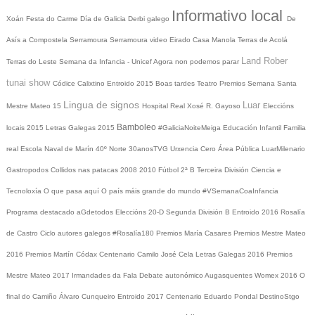
Informativo local
Xoán
Festa do Carme
Día de Galicia
Derbi galego
De
Asís a Compostela
Serramoura
Serramoura video
Eirado
Casa Manola
Terras de Acolá
Land Rober
Terras do Leste
Semana da Infancia - Unicef
Agora non podemos parar
tunai show
Códice Calixtino
Entroido 2015
Boas tardes
Teatro
Premios
Semana Santa
Lingua de signos
Luar
Mestre Mateo 15
Hospital Real
Xosé R. Gayoso
Eleccións
Bamboleo
locais 2015
Letras Galegas 2015
#GaliciaNoiteMeiga
Educación Infantil
Familia
real
Escola Naval de Marín
40º Norte
30anosTVG
Urxencia Cero
Área Pública
LuarMilenario
Gastropodos
Collidos nas patacas
2008
2010
Fútbol 2ª B
Terceira División
Ciencia e
Tecnoloxía
O que pasa aquí
O país máis grande do mundo
#VSemanaCoaInfancia
Programa destacado
aGdetodos
Eleccións 20-D
Segunda División B
Entroido 2016
Rosalía
de Castro
Ciclo autores galegos
#Rosalía180
Premios María Casares
Premios Mestre Mateo
2016
Premios Martín Códax
Centenario Camilo José Cela
Letras Galegas 2016
Premios
Mestre Mateo 2017
Irmandades da Fala
Debate autonómico
Augasquentes
Womex 2016
O
final do Camiño
Álvaro Cunqueiro
Entroido 2017
Centenario Eduardo Pondal
DestinoStgo