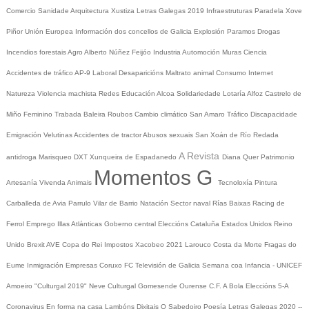
Comercio
Sanidade
Arquitectura
Xustiza
Letras Galegas 2019
Infraestruturas
Paradela
Xove
Piñor
Unión Europea
Información dos concellos de Galicia
Explosión Paramos
Drogas
Incendios forestais
Agro
Alberto Núñez Feijóo
Industria
Automoción
Muras
Ciencia
Accidentes de tráfico
AP-9
Laboral
Desaparicións
Maltrato animal
Consumo
Internet
Natureza
Violencia machista
Redes
Educación
Alcoa
Solidariedade
Lotaría
Alfoz
Castrelo de
Miño
Feminino
Trabada
Baleira
Roubos
Cambio climático
San Amaro
Tráfico
Discapacidade
Emigración
Velutinas
Accidentes de tractor
Abusos sexuais
San Xoán de Río
Redada
A Revista
antidroga
Marisqueo
DXT
Xunqueira de Espadanedo
Diana Quer
Patrimonio
Momentos G
Artesanía
Vivenda
Animais
Tecnoloxía
Pintura
Carballeda de Avia
Parrulo
Vilar de Barrio
Natación
Sector naval
Rías Baixas
Racing de
Ferrol
Emprego
Illas Atlánticas
Goberno central
Eleccións
Cataluña
Estados Unidos
Reino
Unido
Brexit
AVE
Copa do Rei
Impostos
Xacobeo 2021
Larouco
Costa da Morte
Fragas do
Eume
Inmigración
Empresas
Coruxo FC
Televisión de Galicia
Semana coa Infancia - UNICEF
Amoeiro
"Culturgal 2019"
Neve
Culturgal
Gomesende
Ourense C.F.
A Bola
Eleccións 5-A
Coronavirus
En forma na casa
Lambóns Dixitais
O Sabedoiro
Poesía Letras Galegas 2020
--