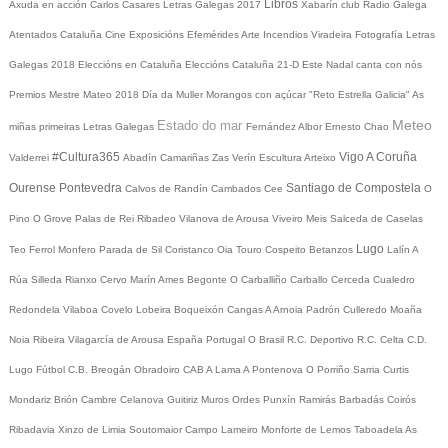
Libros
Axuda en acción
Carlos Casares
Letras Galegas 2017
Xabarín club
Radio Galega
Atentados Cataluña
Cine
Exposicións
Efemérides
Arte
Incendios
Viradeira
Fotografía
Letras
Galegas 2018
Eleccións en Cataluña
Eleccións Cataluña 21-D
Este Nadal canta con nós
Premios Mestre Mateo 2018
Día da Muller
Morangos con açúcar
"Reto Estrella Galicia"
As
Meteo
Estado do mar
miñas primeiras Letras Galegas
Fernández Albor
Ernesto Chao
#Cultura365
Vigo
A Coruña
Valderrei
Abadín
Camariñas
Zas
Verín
Escultura
Arteixo
Ourense
Pontevedra
Santiago de Compostela
Calvos de Randín
Cambados
Cee
O
Pino
O Grove
Palas de Rei
Ribadeo
Vilanova de Arousa
Viveiro
Meis
Salceda de Caselas
Lugo
Teo
Ferrol
Monfero
Parada de Sil
Coristanco
Oia
Touro
Cospeito
Betanzos
Lalín
A
Rúa
Silleda
Rianxo
Cervo
Marín
Ames
Begonte
O Carballiño
Carballo
Cerceda
Cualedro
Redondela
Vilaboa
Covelo
Lobeira
Boqueixón
Cangas
A Arnoia
Padrón
Culleredo
Moaña
Noia
Ribeira
Vilagarcía de Arousa
España
Portugal
O Brasil
R.C. Deportivo
R.C. Celta
C.D.
Lugo
Fútbol
C.B. Breogán
Obradoiro CAB
A Lama
A Pontenova
O Porriño
Sarria
Curtis
Mondariz
Brión
Cambre
Celanova
Guitiriz
Muros
Ordes
Punxín
Ramirás
Barbadás
Coirós
Ribadavia
Xinzo de Limia
Soutomaior
Campo Lameiro
Monforte de Lemos
Taboadela
As