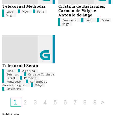
Telexornal Mediodía
Cristina de Bastavales,
Carmen de Valga e
Lugo
Vigo
Fene
Antonio de Lugo
Valga
Concursos
Lugo
Brión
Valga
Telexornal Serán
Lugo
A Coruña
Betanzos
Cerdedo-Cotobade
Ferrol
Paradela
Ponteceso
As Pontes de
García Rodríguez
Valga
Rías Baixas
1
2
3
4
5
6
7
8
9
>
Publicidade