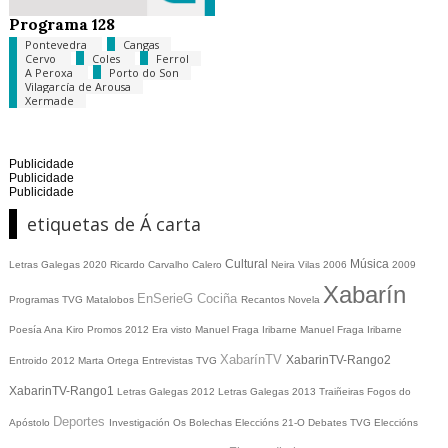
Programa 128
Pontevedra
Cangas
Cervo
Coles
Ferrol
A Peroxa
Porto do Son
Vilagarcía de Arousa
Xermade
Publicidade
Publicidade
Publicidade
etiquetas de Á carta
Cultural
Música
Letras Galegas 2020
Ricardo Carvalho Calero
Neira Vilas
2006
2009
Xabarín
EnSerieG
Cociña
Programas TVG
Matalobos
Recantos
Novela
Poesía
Ana Kiro
Promos
2012
Era visto
Manuel Fraga Iribarne
Manuel Fraga Iribarne
XabarínTV
XabarinTV-Rango2
Entroido 2012
Marta Ortega
Entrevistas TVG
XabarinTV-Rango1
Letras Galegas 2012
Letras Galegas
2013
Traiñeiras
Fogos do
Deportes
Apóstolo
Investigación
Os Bolechas
Eleccións 21-O
Debates TVG
Eleccións