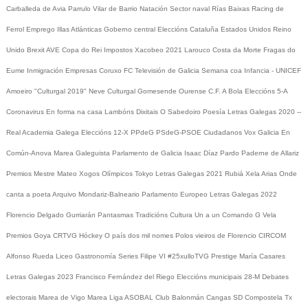
Carballeda de Avia
Parrulo
Vilar de Barrio
Natación
Sector naval
Rías Baixas
Racing de
Ferrol
Emprego
Illas Atlánticas
Goberno central
Eleccións
Cataluña
Estados Unidos
Reino
Unido
Brexit
AVE
Copa do Rei
Impostos
Xacobeo 2021
Larouco
Costa da Morte
Fragas do
Eume
Inmigración
Empresas
Coruxo FC
Televisión de Galicia
Semana coa Infancia - UNICEF
Amoeiro
"Culturgal 2019"
Neve
Culturgal
Gomesende
Ourense C.F.
A Bola
Eleccións 5-A
Coronavirus
En forma na casa
Lambóns Dixitais
O Sabedoiro
Poesía Letras Galegas 2020
--
Real Academia Galega
Eleccións 12-X
PPdeG
PSdeG-PSOE
Ciudadanos
Vox
Galicia En
Común-Anova
Marea Galeguista
Parlamento de Galicia
Isaac Díaz Pardo
Paderne de Allariz
Premios Mestre Mateo
Xogos Olímpicos Tokyo
Letras Galegas 2021
Rubiá
Xela Arias
Onde
canta a poeta
Arquivo
Mondariz-Balneario
Parlamento Europeo
Letras Galegas 2022
Florencio Delgado Gurriarán
Pantasmas
Tradicións
Cultura
Un a un
Comando G
Vela
Premios Goya
CRTVG
Hóckey
O país dos mil nomes
Polos vieiros de Florencio
CIRCOM
Alfonso Rueda
Liceo
Gastronomía
Series
Filipe VI
#25xulloTVG
Prestige
María Casares
Letras Galegas 2023
Francisco Fernández del Riego
Eleccións municipais 28-M
Debates
electorais
Marea de Vigo
Marea
Liga ASOBAL
Club Balonmán Cangas
SD Compostela
Tx