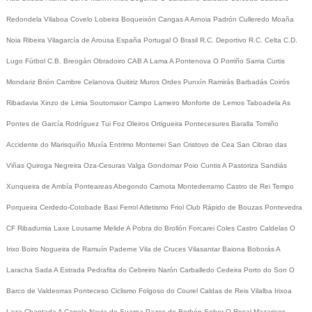
Redondela
Vilaboa
Covelo
Lobeira
Boqueixón
Cangas
A Arnoia
Padrón
Culleredo
Moaña
Noia
Ribeira
Vilagarcía de Arousa
España
Portugal
O Brasil
R.C. Deportivo
R.C. Celta
C.D.
Lugo
Fútbol
C.B. Breogán
Obradoiro CAB
A Lama
A Pontenova
O Porriño
Sarria
Curtis
Mondariz
Brión
Cambre
Celanova
Guitiriz
Muros
Ordes
Punxín
Ramirás
Barbadás
Coirós
Ribadavia
Xinzo de Limia
Soutomaior
Campo Lameiro
Monforte de Lemos
Taboadela
As
Pontes de García Rodríguez
Tui
Foz
Oleiros
Ortigueira
Pontecesures
Baralla
Tomiño
Accidente do Marisquiño
Muxía
Entrimo
Monterrei
San Cristovo de Cea
San Cibrao das
Viñas
Quiroga
Negreira
Oza-Cesuras
Valga
Gondomar
Poio
Cuntis
A Pastoriza
Sandiás
Xunqueira de Ambía
Ponteareas
Abegondo
Carnota
Montederramo
Castro de Rei
Tempo
Porqueira
Cerdedo-Cotobade
Baxi Ferrol
Atletismo
Friol
Club Rápido de Bouzas
Pontevedra
CF
Ribadumia
Laxe
Lousame
Melide
A Pobra do Brollón
Forcarei
Coles
Castro Caldelas
O
Irixo
Boiro
Nogueira de Ramuín
Paderne
Vila de Cruces
Vilasantar
Baiona
Boborás
A
Laracha
Sada
A Estrada
Pedrafita do Cebreiro
Narón
Carballedo
Cedeira
Porto do Son
O
Barco de Valdeorras
Ponteceso
Ciclismo
Folgoso do Courel
Caldas de Reis
Vilalba
Irixoa
Laza
Chantada
A Capela
Navia de Suarna
Pazos de Borbén
Sober
O Rosal
Mazaricos