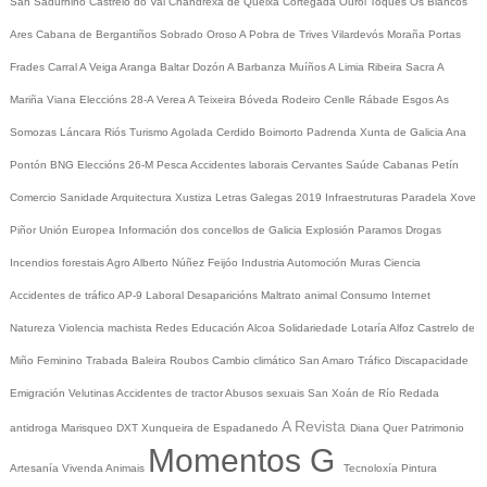
San Sadurniño
Castrelo do Val
Chandrexa de Queixa
Cortegada
Ourol
Toques
Os Blancos
Ares
Cabana de Bergantiños
Sobrado
Oroso
A Pobra de Trives
Vilardevós
Moraña
Portas
Frades
Carral
A Veiga
Aranga
Baltar
Dozón
A Barbanza
Muíños
A Limia
Ribeira Sacra
A
Mariña
Viana
Eleccións 28-A
Verea
A Teixeira
Bóveda
Rodeiro
Cenlle
Rábade
Esgos
As
Somozas
Láncara
Riós
Turismo
Agolada
Cerdido
Boimorto
Padrenda
Xunta de Galicia
Ana
Pontón
BNG
Eleccións 26-M
Pesca
Accidentes laborais
Cervantes
Saúde
Cabanas
Petín
Comercio
Sanidade
Arquitectura
Xustiza
Letras Galegas 2019
Infraestruturas
Paradela
Xove
Piñor
Unión Europea
Información dos concellos de Galicia
Explosión Paramos
Drogas
Incendios forestais
Agro
Alberto Núñez Feijóo
Industria
Automoción
Muras
Ciencia
Accidentes de tráfico
AP-9
Laboral
Desaparicións
Maltrato animal
Consumo
Internet
Natureza
Violencia machista
Redes
Educación
Alcoa
Solidariedade
Lotaría
Alfoz
Castrelo de
Miño
Feminino
Trabada
Baleira
Roubos
Cambio climático
San Amaro
Tráfico
Discapacidade
Emigración
Velutinas
Accidentes de tractor
Abusos sexuais
San Xoán de Río
Redada
A Revista
antidroga
Marisqueo
DXT
Xunqueira de Espadanedo
Diana Quer
Patrimonio
Momentos G
Artesanía
Vivenda
Animais
Tecnoloxía
Pintura