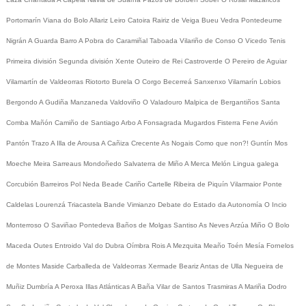
Portomarín
Viana do Bolo
Allariz
Leiro
Catoira
Rairiz de Veiga
Bueu
Vedra
Pontedeume
Nigrán
A Guarda
Barro
A Pobra do Caramiñal
Taboada
Vilariño de Conso
O Vicedo
Tenis
Primeira división
Segunda división
Xente
Outeiro de Rei
Castroverde
O Pereiro de Aguiar
Vilamartín de Valdeorras
Riotorto
Burela
O Corgo
Becerreá
Sanxenxo
Vilamarín
Lobios
Bergondo
A Gudiña
Manzaneda
Valdoviño
O Valadouro
Malpica de Bergantiños
Santa
Comba
Mañón
Camiño de Santiago
Arbo
A Fonsagrada
Mugardos
Fisterra
Fene
Avión
Pantón
Trazo
A Illa de Arousa
A Cañiza
Crecente
As Nogais
Como que non?!
Guntín
Mos
Moeche
Meira
Sarreaus
Mondoñedo
Salvaterra de Miño
A Merca
Melón
Lingua galega
Corcubión
Barreiros
Pol
Neda
Beade
Cariño
Cartelle
Ribeira de Piquín
Vilarmaior
Ponte
Caldelas
Lourenzá
Triacastela
Bande
Vimianzo
Debate do Estado da Autonomía
O Incio
Monterroso
O Saviñao
Pontedeva
Baños de Molgas
Santiso
As Neves
Arzúa
Miño
O Bolo
Maceda
Outes
Entroido
Val do Dubra
Oímbra
Rois
A Mezquita
Meaño
Toén
Mesía
Fornelos
de Montes
Maside
Carballeda de Valdeorras
Xermade
Beariz
Antas de Ulla
Negueira de
Muñiz
Dumbría
A Peroxa
Illas Atlánticas
A Baña
Vilar de Santos
Trasmiras
A Mariña
Dodro