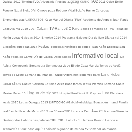
Zigzag diario
tvG2
Galicia_2012
TimelineTVG
Aniversario Prestige
2011
Celso Emilio
Ferreiro
Nadal
Bieito XVI
O novo papa
Roberto Vidal Bolaño
Humor
Corcoesto
Concursos
Emprendedoras
Xosé Manuel Olveira "Pico"
Accidente de Angrois
Juan Pardo
XabarinTV-Rango3
O Faro
Caso Asunta
2010
2007
Series de viaxes da TVG
Terras de
Merlín
Letras Galegas 2014
Entroido 2014
Programa Galegos
Día do libro
Día da nai
2014
Festas
Eleccións europeas 2014
"especiais históricos deportes"
San Xoán
Especial San
Informativo local
Xoán
Festa do Carme
Día de Galicia
Derbi galego
De
Asís a Compostela
Serramoura
Serramoura video
Eirado
Casa Manola
Terras de Acolá
Land Rober
Terras do Leste
Semana da Infancia - Unicef
Agora non podemos parar
tunai show
Códice Calixtino
Entroido 2015
Boas tardes
Teatro
Premios
Semana Santa
Lingua de signos
Luar
Mestre Mateo 15
Hospital Real
Xosé R. Gayoso
Eleccións
Bamboleo
locais 2015
Letras Galegas 2015
#GaliciaNoiteMeiga
Educación Infantil
Familia
real
Escola Naval de Marín
40º Norte
30anosTVG
Urxencia Cero
Área Pública
LuarMilenario
Gastropodos
Collidos nas patacas
2008
2010
Fútbol 2ª B
Terceira División
Ciencia e
Tecnoloxía
O que pasa aquí
O país máis grande do mundo
#VSemanaCoaInfancia