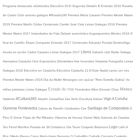
Programa destacado
aGdetodos
Eleccións 20-D
Segunda División B
Entroido 2016
Rosalía
de Castro
Ciclo autores galegos
#Rosalía180
Premios María Casares
Premios Mestre Mateo
2016
Premios Martín Códax
Centenario Camilo José Cela
Letras Galegas 2016
Premios
Mestre Mateo 2017
Irmandades da Fala
Debate autonómico
Augasquentes
Womex 2016
O
final do Camiño
Álvaro Cunqueiro
Entroido 2017
Centenario Eduardo Pondal
DestinoStgo
Libros
Axuda en acción
Carlos Casares
Letras Galegas 2017
Xabarín club
Radio Galega
Atentados Cataluña
Cine
Exposicións
Efemérides
Arte
Incendios
Viradeira
Fotografía
Letras
Galegas 2018
Eleccións en Cataluña
Eleccións Cataluña 21-D
Este Nadal canta con nós
Premios Mestre Mateo 2018
Día da Muller
Morangos con açúcar
"Reto Estrella Galicia"
As
Meteo
Estado do mar
miñas primeiras Letras Galegas
Fernández Albor
Ernesto Chao
#Cultura365
Vigo
A Coruña
Valderrei
Abadín
Camariñas
Zas
Verín
Escultura
Arteixo
Ourense
Pontevedra
Santiago de Compostela
Calvos de Randín
Cambados
Cee
O
Pino
O Grove
Palas de Rei
Ribadeo
Vilanova de Arousa
Viveiro
Meis
Salceda de Caselas
Lugo
Teo
Ferrol
Monfero
Parada de Sil
Coristanco
Oia
Touro
Cospeito
Betanzos
Lalín
A
Rúa
Silleda
Rianxo
Cervo
Marín
Ames
Begonte
O Carballiño
Carballo
Cerceda
Cualedro