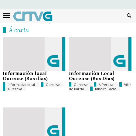
Busc
Á carta
Información local
Información Local
Ourense (Bos días)
Ourense (Bos Días)
Informativo local
Ourense
Ourense
A Peroxa
Vilar
A Peroxa
de Barrio
Ribeira Sacra