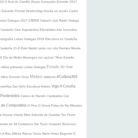
016
O final do Camiño
Álvaro Cunqueiro
Entroido 2017
o Eduardo Pondal
DestinoStgo
Axuda en acción
Carlos
Libros
etras Galegas 2017
Xabarín club
Radio Galega
 Cataluña
Cine
Exposicións
Efemérides
Arte
Incendios
Fotografía
Letras Galegas 2018
Eleccións en Cataluña
 Cataluña 21-D
Este Nadal canta con nós
Premios Mestre
18
Día da Muller
Morangos con açúcar
"Reto Estrella
Estado do mar
 miñas primeiras Letras Galegas
Meteo
#Cultura365
 Albor
Ernesto Chao
Valderrei
Vigo
A Coruña
mariñas
Zas
Verín
Escultura
Arteixo
e
Pontevedra
Calvos de Randín
Cambados
Cee
o de Compostela
O Pino
O Grove
Palas de Rei
Ribadeo
de Arousa
Viveiro
Meis
Salceda de Caselas
Teo
Ferrol
arada de Sil
Coristanco
Oia
Touro
Cospeito
Betanzos
ín
A Rúa
Silleda
Rianxo
Cervo
Marín
Ames
Begonte
O