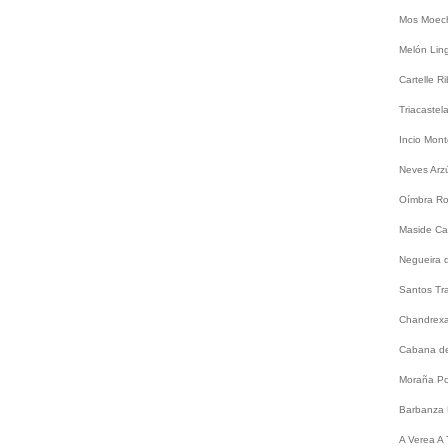
Mos
Moec
Melón
Lin
Cartelle
Ri
Triacastel
Incio
Mont
Neves
Arz
Oímbra
Ro
Maside
Ca
Negueira 
Santos
Tr
Chandrex
Cabana de
Moraña
Po
Barbanza
A
Verea
A 