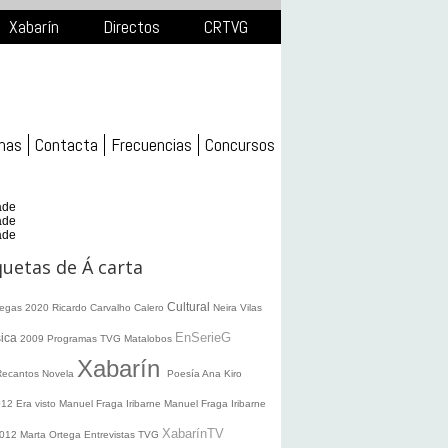
Xabarín
Directos
CRTVG
mas
Contacta
Frecuencias
Concursos
ade
ade
ade
quetas de Á carta
Cultural
legas 2020
Ricardo Carvalho Calero
Neira Vilas
EnSerieG
ica
2009
Programas TVG
Matalobos
Xabarín
Recantos
Novela
Poesía
Ana Kiro
012
Era visto
Manuel Fraga Iribarne
Manuel Fraga Iribarne
XabarínTV
2012
Marta Ortega
Entrevistas TVG