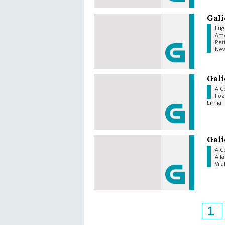
Gali
Lu
Am
Pet
Ne
Gali
A C
Fo
Limia
Gali
A C
All
Vil
1