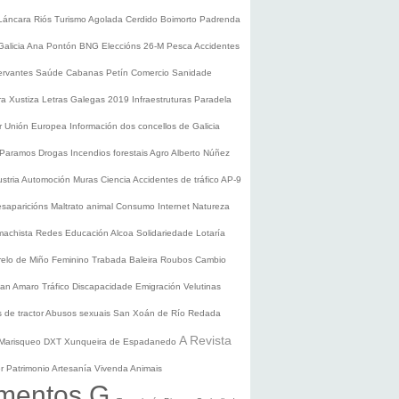
Láncara
Riós
Turismo
Agolada
Cerdido
Boimorto
Padrenda
Galicia
Ana Pontón
BNG
Eleccións 26-M
Pesca
Accidentes
ervantes
Saúde
Cabanas
Petín
Comercio
Sanidade
ura
Xustiza
Letras Galegas 2019
Infraestruturas
Paradela
r
Unión Europea
Información dos concellos de Galicia
 Paramos
Drogas
Incendios forestais
Agro
Alberto Núñez
ustria
Automoción
Muras
Ciencia
Accidentes de tráfico
AP-9
saparicións
Maltrato animal
Consumo
Internet
Natureza
 machista
Redes
Educación
Alcoa
Solidariedade
Lotaría
relo de Miño
Feminino
Trabada
Baleira
Roubos
Cambio
an Amaro
Tráfico
Discapacidade
Emigración
Velutinas
 de tractor
Abusos sexuais
San Xoán de Río
Redada
A Revista
Marisqueo
DXT
Xunqueira de Espadanedo
er
Patrimonio
Artesanía
Vivenda
Animais
mentos G