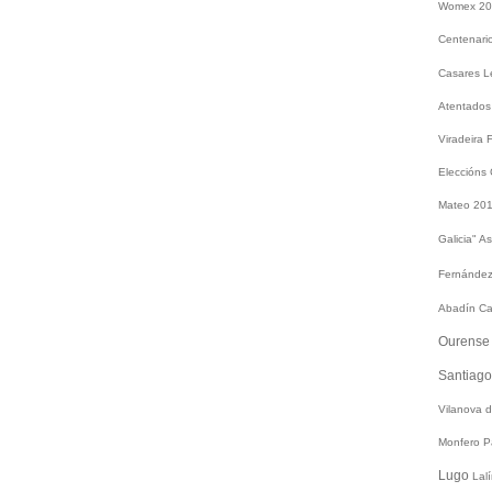
Womex 2
Centenari
Casares
L
Atentados
Viradeira
Eleccións
Mateo 20
Galicia"
As
Fernández
Abadín
Ca
Ourens
Santiag
Vilanova 
Monfero
P
Lugo
Lal