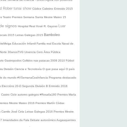
d Rober tunai show
Códice Calixtino
Entroido 2015
es
Teatro
Premios
Semana Santa
Mestre Mateo 15
de signos
Luar
Hospital Real
Xosé R. Gayoso
Bamboleo
 locais 2015
Letras Galegas 2015
oiteMeiga
Educación Infantil
Familia real
Escola Naval de
 Norte
30anosTVG
Urxencia Cero
Área Pública
ario
Gastropodos
Collidos nas patacas
2008
2010
Fútbol
ira División
Ciencia e Tecnoloxía
O que pasa aquí
O país
nde do mundo
#VSemanaCoaInfancia
Programa destacado
s
Eleccións 20-D
Segunda División B
Entroido 2016
e Castro
Ciclo autores galegos
#Rosalía180
Premios María
remios Mestre Mateo 2016
Premios Martín Códax
o Camilo José Cela
Letras Galegas 2016
Premios Mestre
17
Irmandades da Fala
Debate autonómico
Augasquentes