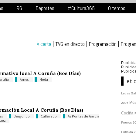
as
RG
Deportes
#Cultura365
O tempo
Á carta
TVG en directo
Programación
Progra
Publicid
Publicid
Publicid
rmativo local A Coruña (Bos Días)
oruña
Ames
Neda
eti
Letras Ga
Mús
2006
rmación Local A Coruña (Bos Días)
Cociña
es
Bergondo
Culleredo
As Pontes de García
guez
Promos
2
Entroido 