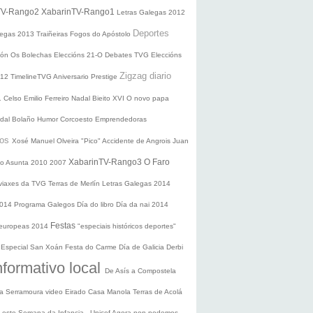
TV-Rango2
XabarinTV-Rango1
Letras Galegas 2012
Deportes
legas
2013
Traiñeiras
Fogos do Apóstolo
ción
Os Bolechas
Eleccións 21-O
Debates TVG
Eleccións
Zigzag diario
012
TimelineTVG
Aniversario Prestige
1
Celso Emilio Ferreiro
Nadal
Bieito XVI
O novo papa
idal Bolaño
Humor
Corcoesto
Emprendedoras
sos
Xosé Manuel Olveira "Pico"
Accidente de Angrois
Juan
XabarinTV-Rango3
O Faro
o Asunta
2010
2007
 viaxes da TVG
Terras de Merlín
Letras Galegas 2014
2014
Programa Galegos
Día do libro
Día da nai
2014
Festas
 europeas 2014
"especiais históricos deportes"
n
Especial San Xoán
Festa do Carme
Día de Galicia
Derbi
nformativo local
De Asís a Compostela
ra
Serramoura video
Eirado
Casa Manola
Terras de Acolá
 Leste
Semana da Infancia - Unicef
Agora non podemos