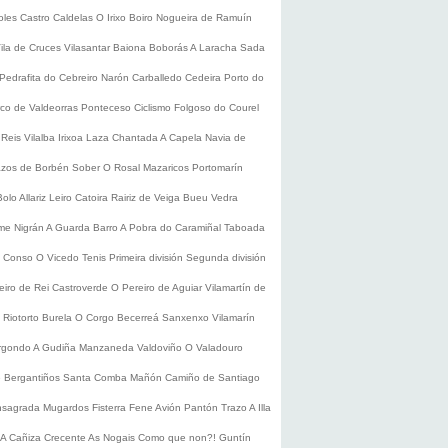
oles
Castro Caldelas
O Irixo
Boiro
Nogueira de Ramuín
ila de Cruces
Vilasantar
Baiona
Boborás
A Laracha
Sada
Pedrafita do Cebreiro
Narón
Carballedo
Cedeira
Porto do
co de Valdeorras
Ponteceso
Ciclismo
Folgoso do Courel
 Reis
Vilalba
Irixoa
Laza
Chantada
A Capela
Navia de
zos de Borbén
Sober
O Rosal
Mazaricos
Portomarín
Bolo
Allariz
Leiro
Catoira
Rairiz de Veiga
Bueu
Vedra
ume
Nigrán
A Guarda
Barro
A Pobra do Caramiñal
Taboada
de Conso
O Vicedo
Tenis
Primeira división
Segunda división
eiro de Rei
Castroverde
O Pereiro de Aguiar
Vilamartín de
s
Riotorto
Burela
O Corgo
Becerreá
Sanxenxo
Vilamarín
rgondo
A Gudiña
Manzaneda
Valdoviño
O Valadouro
e Bergantiños
Santa Comba
Mañón
Camiño de Santiago
nsagrada
Mugardos
Fisterra
Fene
Avión
Pantón
Trazo
A Illa
A Cañiza
Crecente
As Nogais
Como que non?!
Guntín