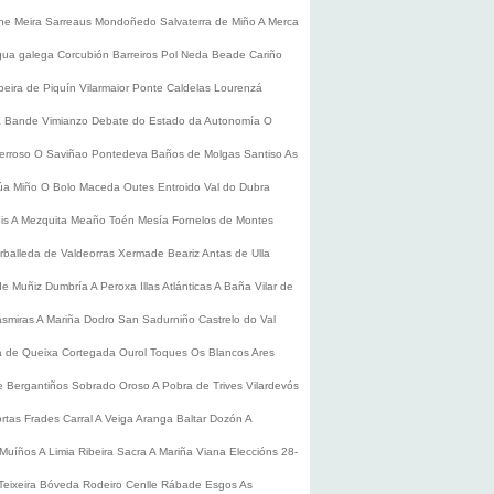
he
Meira
Sarreaus
Mondoñedo
Salvaterra de Miño
A Merca
gua galega
Corcubión
Barreiros
Pol
Neda
Beade
Cariño
beira de Piquín
Vilarmaior
Ponte Caldelas
Lourenzá
a
Bande
Vimianzo
Debate do Estado da Autonomía
O
erroso
O Saviñao
Pontedeva
Baños de Molgas
Santiso
As
úa
Miño
O Bolo
Maceda
Outes
Entroido
Val do Dubra
is
A Mezquita
Meaño
Toén
Mesía
Fornelos de Montes
rballeda de Valdeorras
Xermade
Beariz
Antas de Ulla
de Muñiz
Dumbría
A Peroxa
Illas Atlánticas
A Baña
Vilar de
asmiras
A Mariña
Dodro
San Sadurniño
Castrelo do Val
a de Queixa
Cortegada
Ourol
Toques
Os Blancos
Ares
 Bergantiños
Sobrado
Oroso
A Pobra de Trives
Vilardevós
rtas
Frades
Carral
A Veiga
Aranga
Baltar
Dozón
A
Muíños
A Limia
Ribeira Sacra
A Mariña
Viana
Eleccións 28-
Teixeira
Bóveda
Rodeiro
Cenlle
Rábade
Esgos
As