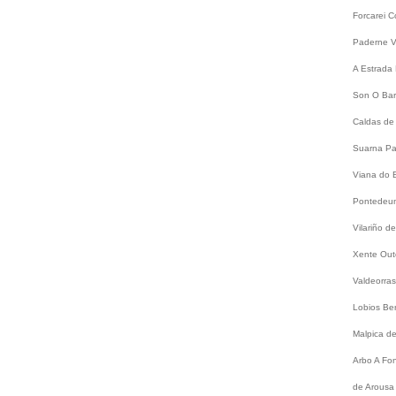
Forcarei
C
Paderne
V
A Estrada
Son
O Bar
Caldas de
Suarna
Pa
Viana do 
Pontede
Vilariño 
Xente
Out
Valdeorra
Lobios
Be
Malpica d
Arbo
A Fo
de Arousa