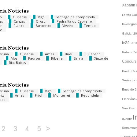
Xabarin
cia Noticias
Letras Ga
go
Ourense
Vigo
Santiago de Compostela
es
Cangas
Oroso
Pedrafita do Cebreiro
Investiga
ín
Rianxo
Sanxenxo
Viveiro
Tempo
ve
Galicia_2
tvG2
201
cia Noticias
Roberto V
oruña
Ourense
Ames
Bueu
Culleredo
z
Mos
Padrón
Ribeira
Sarria
Xinzo de
Concur
Rías Baixas
Pardo
Cas
Series de
cia Noticias
Entroido 
oruña
Ourense
Vigo
Santiago de Compostela
ariz
Ames
Friol
Monterrei
Redondela
aboa
Eleccións
San Xoá
I
galego
2
3
4
5
>
Serramou
Terras do