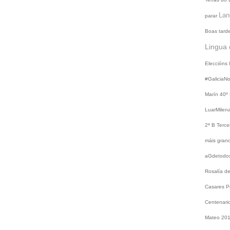
Lan
parar
Boas tard
Lingua 
Eleccións
#GaliciaN
Marín
40º
LuarMilen
2ª B
Terce
máis gra
aGdetodo
Rosalía d
Casares
P
Centenari
Mateo 20