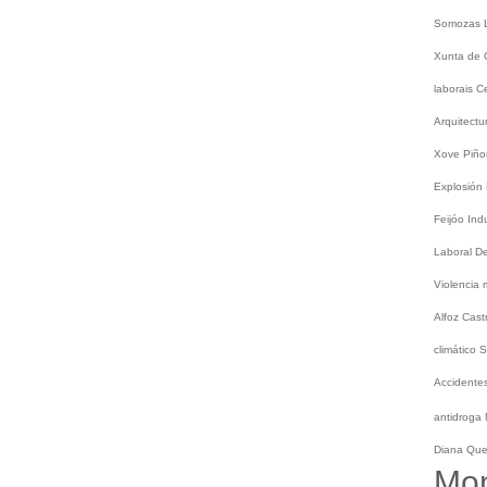
Somozas
Xunta de 
laborais
C
Arquitect
Xove
Piño
Explosión
Feijóo
Ind
Laboral
De
Violencia
Alfoz
Cast
climático
S
Accidentes
antidroga
Diana Qu
Mo