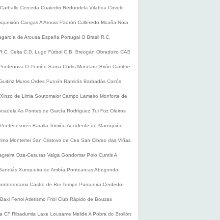
Carballo
Cerceda
Cualedro
Redondela
Vilaboa
Covelo
oqueixón
Cangas
A Arnoia
Padrón
Culleredo
Moaña
Noia
lagarcía de Arousa
España
Portugal
O Brasil
R.C.
R.C. Celta
C.D. Lugo
Fútbol
C.B. Breogán
Obradoiro CAB
Pontenova
O Porriño
Sarria
Curtis
Mondariz
Brión
Cambre
Guitiriz
Muros
Ordes
Punxín
Ramirás
Barbadás
Coirós
Xinzo de Limia
Soutomaior
Campo Lameiro
Monforte de
boadela
As Pontes de García Rodríguez
Tui
Foz
Oleiros
Pontecesures
Baralla
Tomiño
Accidente do Marisquiño
rimo
Monterrei
San Cristovo de Cea
San Cibrao das Viñas
egreira
Oza-Cesuras
Valga
Gondomar
Poio
Cuntis
A
Sandiás
Xunqueira de Ambía
Ponteareas
Abegondo
ontederramo
Castro de Rei
Tempo
Porqueira
Cerdedo-
Baxi Ferrol
Atletismo
Friol
Club Rápido de Bouzas
ra CF
Ribadumia
Laxe
Lousame
Melide
A Pobra do Brollón