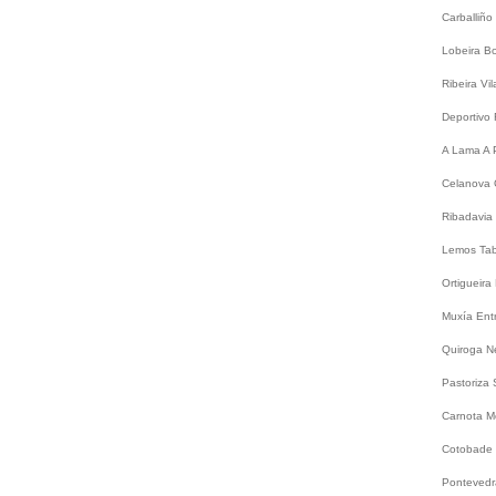
Carballiño
Lobeira
B
Ribeira
Vi
Deportivo
A Lama
A 
Celanova
Ribadavia
Lemos
Ta
Ortigueira
Muxía
Ent
Quiroga
N
Pastoriza
Carnota
M
Cotobade
Ponteved