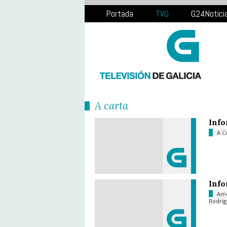
Portada
TVG
G24Notici
Á carta
Info
A C
Info
Am
Rodrí