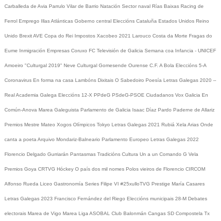
Carballeda de Avia
Parrulo
Vilar de Barrio
Natación
Sector naval
Rías Baixas
Racing de
Ferrol
Emprego
Illas Atlánticas
Goberno central
Eleccións
Cataluña
Estados Unidos
Reino
Unido
Brexit
AVE
Copa do Rei
Impostos
Xacobeo 2021
Larouco
Costa da Morte
Fragas do
Eume
Inmigración
Empresas
Coruxo FC
Televisión de Galicia
Semana coa Infancia - UNICEF
Amoeiro
"Culturgal 2019"
Neve
Culturgal
Gomesende
Ourense C.F.
A Bola
Eleccións 5-A
Coronavirus
En forma na casa
Lambóns Dixitais
O Sabedoiro
Poesía Letras Galegas 2020
--
Real Academia Galega
Eleccións 12-X
PPdeG
PSdeG-PSOE
Ciudadanos
Vox
Galicia En
Común-Anova
Marea Galeguista
Parlamento de Galicia
Isaac Díaz Pardo
Paderne de Allariz
Premios Mestre Mateo
Xogos Olímpicos Tokyo
Letras Galegas 2021
Rubiá
Xela Arias
Onde
canta a poeta
Arquivo
Mondariz-Balneario
Parlamento Europeo
Letras Galegas 2022
Florencio Delgado Gurriarán
Pantasmas
Tradicións
Cultura
Un a un
Comando G
Vela
Premios Goya
CRTVG
Hóckey
O país dos mil nomes
Polos vieiros de Florencio
CIRCOM
Alfonso Rueda
Liceo
Gastronomía
Series
Filipe VI
#25xulloTVG
Prestige
María Casares
Letras Galegas 2023
Francisco Fernández del Riego
Eleccións municipais 28-M
Debates
electorais
Marea de Vigo
Marea
Liga ASOBAL
Club Balonmán Cangas
SD Compostela
Tx