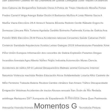
San Sadurniño
Castrelo do Val
Chandrexa de Queixa
Cortegada
Ourol
Toques
Os Blancos
Ares
Cabana de Bergantiños
Sobrado
Oroso
A Pobra de Trives
Vilardevós
Moraña
Portas
Frades
Carral
A Veiga
Aranga
Baltar
Dozón
A Barbanza
Muíños
A Limia
Ribeira Sacra
A
Mariña
Viana
Eleccións 28-A
Verea
A Teixeira
Bóveda
Rodeiro
Cenlle
Rábade
Esgos
As
Somozas
Láncara
Riós
Turismo
Agolada
Cerdido
Boimorto
Padrenda
Xunta de Galicia
Ana
Pontón
BNG
Eleccións 26-M
Pesca
Accidentes laborais
Cervantes
Saúde
Cabanas
Petín
Comercio
Sanidade
Arquitectura
Xustiza
Letras Galegas 2019
Infraestruturas
Paradela
Xove
Piñor
Unión Europea
Información dos concellos de Galicia
Explosión Paramos
Drogas
Incendios forestais
Agro
Alberto Núñez Feijóo
Industria
Automoción
Muras
Ciencia
Accidentes de tráfico
AP-9
Laboral
Desaparicións
Maltrato animal
Consumo
Internet
Natureza
Violencia machista
Redes
Educación
Alcoa
Solidariedade
Lotaría
Alfoz
Castrelo de
Miño
Feminino
Trabada
Baleira
Roubos
Cambio climático
San Amaro
Tráfico
Discapacidade
Emigración
Velutinas
Accidentes de tractor
Abusos sexuais
San Xoán de Río
Redada
A Revista
antidroga
Marisqueo
DXT
Xunqueira de Espadanedo
Diana Quer
Patrimonio
Momentos G
Artesanía
Vivenda
Animais
Tecnoloxía
Pintura