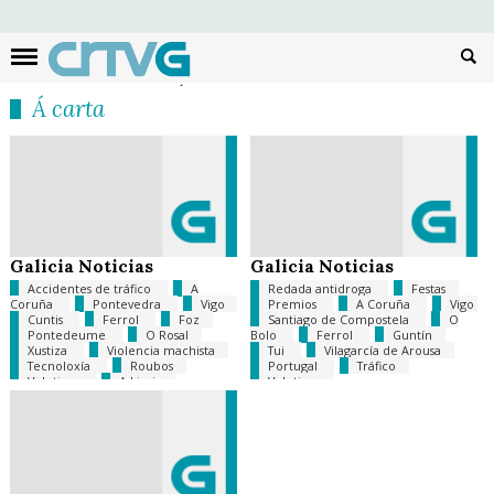
Busc
Á carta
Galicia Noticias
Galicia Noticias
Accidentes de tráfico
A
Redada antidroga
Festas
Coruña
Pontevedra
Vigo
Premios
A Coruña
Vigo
Cuntis
Ferrol
Foz
Santiago de Compostela
O
Pontedeume
O Rosal
Bolo
Ferrol
Guntín
Xustiza
Violencia machista
Tui
Vilagarcía de Arousa
Tecnoloxía
Roubos
Portugal
Tráfico
Velutinas
A Limia
Velutinas