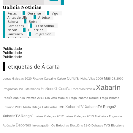
Galicia Noticias
Festas
Ourense
Vigo
Antas de Ulla
Arteixo
Baiona
Boiro
Cambados
O Carballiño
Narón
O Porriño
Sanxenxo
Emigración
Accidentes laborais
Velutinas
Publicidade
Publicidade
Publicidade
etiquetas de Á carta
Cultural
Música
Letras Galegas 2020
Ricardo Carvalho Calero
Neira Vilas
2006
2009
Xabarín
EnSerieG
Cociña
Programas TVG
Matalobos
Recantos
Novela
Poesía
Ana Kiro
Promos
2012
Era visto
Manuel Fraga Iribarne
Manuel Fraga Iribarne
XabarínTV
XabarinTV-Rango2
Entroido 2012
Marta Ortega
Entrevistas TVG
XabarinTV-Rango1
Letras Galegas 2012
Letras Galegas
2013
Traiñeiras
Fogos do
Deportes
Apóstolo
Investigación
Os Bolechas
Eleccións 21-O
Debates TVG
Eleccións