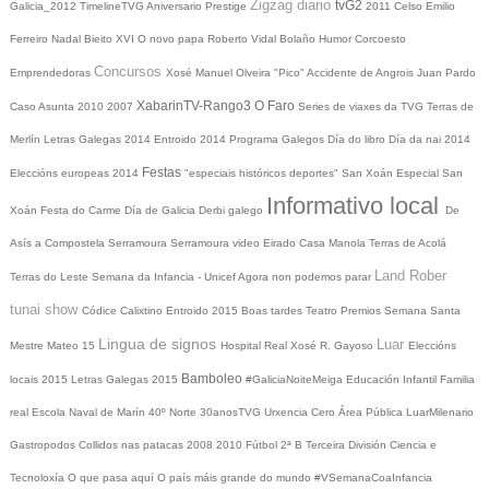
Zigzag diario
tvG2
Galicia_2012
TimelineTVG
Aniversario Prestige
2011
Celso Emilio
Ferreiro
Nadal
Bieito XVI
O novo papa
Roberto Vidal Bolaño
Humor
Corcoesto
Concursos
Emprendedoras
Xosé Manuel Olveira "Pico"
Accidente de Angrois
Juan Pardo
XabarinTV-Rango3
O Faro
Caso Asunta
2010
2007
Series de viaxes da TVG
Terras de
Merlín
Letras Galegas 2014
Entroido 2014
Programa Galegos
Día do libro
Día da nai
2014
Festas
Eleccións europeas 2014
"especiais históricos deportes"
San Xoán
Especial San
Informativo local
Xoán
Festa do Carme
Día de Galicia
Derbi galego
De
Asís a Compostela
Serramoura
Serramoura video
Eirado
Casa Manola
Terras de Acolá
Land Rober
Terras do Leste
Semana da Infancia - Unicef
Agora non podemos parar
tunai show
Códice Calixtino
Entroido 2015
Boas tardes
Teatro
Premios
Semana Santa
Lingua de signos
Luar
Mestre Mateo 15
Hospital Real
Xosé R. Gayoso
Eleccións
Bamboleo
locais 2015
Letras Galegas 2015
#GaliciaNoiteMeiga
Educación Infantil
Familia
real
Escola Naval de Marín
40º Norte
30anosTVG
Urxencia Cero
Área Pública
LuarMilenario
Gastropodos
Collidos nas patacas
2008
2010
Fútbol 2ª B
Terceira División
Ciencia e
Tecnoloxía
O que pasa aquí
O país máis grande do mundo
#VSemanaCoaInfancia