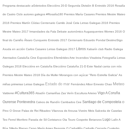
Programa destacado
aGdetodos
Eleccións 20-D
Segunda División B
Entroido 2016
Rosalía
de Castro
Ciclo autores galegos
#Rosalía180
Premios María Casares
Premios Mestre Mateo
2016
Premios Martín Códax
Centenario Camilo José Cela
Letras Galegas 2016
Premios
Mestre Mateo 2017
Irmandades da Fala
Debate autonómico
Augasquentes
Womex 2016
O
final do Camiño
Álvaro Cunqueiro
Entroido 2017
Centenario Eduardo Pondal
DestinoStgo
Libros
Axuda en acción
Carlos Casares
Letras Galegas 2017
Xabarín club
Radio Galega
Atentados Cataluña
Cine
Exposicións
Efemérides
Arte
Incendios
Viradeira
Fotografía
Letras
Galegas 2018
Eleccións en Cataluña
Eleccións Cataluña 21-D
Este Nadal canta con nós
Premios Mestre Mateo 2018
Día da Muller
Morangos con açúcar
"Reto Estrella Galicia"
As
Meteo
Estado do mar
miñas primeiras Letras Galegas
Fernández Albor
Ernesto Chao
#Cultura365
Vigo
A Coruña
Valderrei
Abadín
Camariñas
Zas
Verín
Escultura
Arteixo
Ourense
Pontevedra
Santiago de Compostela
Calvos de Randín
Cambados
Cee
O
Pino
O Grove
Palas de Rei
Ribadeo
Vilanova de Arousa
Viveiro
Meis
Salceda de Caselas
Lugo
Teo
Ferrol
Monfero
Parada de Sil
Coristanco
Oia
Touro
Cospeito
Betanzos
Lalín
A
Rúa
Silleda
Rianxo
Cervo
Marín
Ames
Begonte
O Carballiño
Carballo
Cerceda
Cualedro