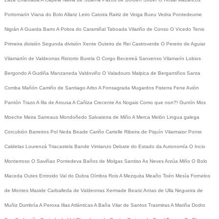
Portomarín
Viana do Bolo
Allariz
Leiro
Catoira
Rairiz de Veiga
Bueu
Vedra
Pontedeume
Nigrán
A Guarda
Barro
A Pobra do Caramiñal
Taboada
Vilariño de Conso
O Vicedo
Tenis
Primeira división
Segunda división
Xente
Outeiro de Rei
Castroverde
O Pereiro de Aguiar
Vilamartín de Valdeorras
Riotorto
Burela
O Corgo
Becerreá
Sanxenxo
Vilamarín
Lobios
Bergondo
A Gudiña
Manzaneda
Valdoviño
O Valadouro
Malpica de Bergantiños
Santa
Comba
Mañón
Camiño de Santiago
Arbo
A Fonsagrada
Mugardos
Fisterra
Fene
Avión
Pantón
Trazo
A Illa de Arousa
A Cañiza
Crecente
As Nogais
Como que non?!
Guntín
Mos
Moeche
Meira
Sarreaus
Mondoñedo
Salvaterra de Miño
A Merca
Melón
Lingua galega
Corcubión
Barreiros
Pol
Neda
Beade
Cariño
Cartelle
Ribeira de Piquín
Vilarmaior
Ponte
Caldelas
Lourenzá
Triacastela
Bande
Vimianzo
Debate do Estado da Autonomía
O Incio
Monterroso
O Saviñao
Pontedeva
Baños de Molgas
Santiso
As Neves
Arzúa
Miño
O Bolo
Maceda
Outes
Entroido
Val do Dubra
Oímbra
Rois
A Mezquita
Meaño
Toén
Mesía
Fornelos
de Montes
Maside
Carballeda de Valdeorras
Xermade
Beariz
Antas de Ulla
Negueira de
Muñiz
Dumbría
A Peroxa
Illas Atlánticas
A Baña
Vilar de Santos
Trasmiras
A Mariña
Dodro