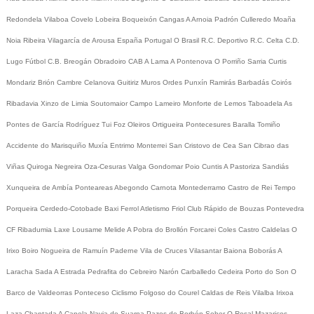
Redondela
Vilaboa
Covelo
Lobeira
Boqueixón
Cangas
A Arnoia
Padrón
Culleredo
Moaña
Noia
Ribeira
Vilagarcía de Arousa
España
Portugal
O Brasil
R.C. Deportivo
R.C. Celta
C.D.
Lugo
Fútbol
C.B. Breogán
Obradoiro CAB
A Lama
A Pontenova
O Porriño
Sarria
Curtis
Mondariz
Brión
Cambre
Celanova
Guitiriz
Muros
Ordes
Punxín
Ramirás
Barbadás
Coirós
Ribadavia
Xinzo de Limia
Soutomaior
Campo Lameiro
Monforte de Lemos
Taboadela
As
Pontes de García Rodríguez
Tui
Foz
Oleiros
Ortigueira
Pontecesures
Baralla
Tomiño
Accidente do Marisquiño
Muxía
Entrimo
Monterrei
San Cristovo de Cea
San Cibrao das
Viñas
Quiroga
Negreira
Oza-Cesuras
Valga
Gondomar
Poio
Cuntis
A Pastoriza
Sandiás
Xunqueira de Ambía
Ponteareas
Abegondo
Carnota
Montederramo
Castro de Rei
Tempo
Porqueira
Cerdedo-Cotobade
Baxi Ferrol
Atletismo
Friol
Club Rápido de Bouzas
Pontevedra
CF
Ribadumia
Laxe
Lousame
Melide
A Pobra do Brollón
Forcarei
Coles
Castro Caldelas
O
Irixo
Boiro
Nogueira de Ramuín
Paderne
Vila de Cruces
Vilasantar
Baiona
Boborás
A
Laracha
Sada
A Estrada
Pedrafita do Cebreiro
Narón
Carballedo
Cedeira
Porto do Son
O
Barco de Valdeorras
Ponteceso
Ciclismo
Folgoso do Courel
Caldas de Reis
Vilalba
Irixoa
Laza
Chantada
A Capela
Navia de Suarna
Pazos de Borbén
Sober
O Rosal
Mazaricos