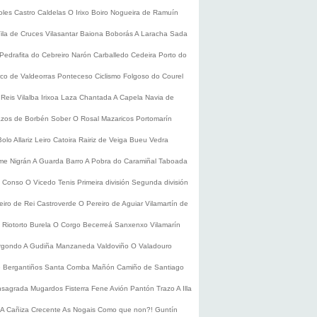
oles
Castro Caldelas
O Irixo
Boiro
Nogueira de Ramuín
ila de Cruces
Vilasantar
Baiona
Boborás
A Laracha
Sada
Pedrafita do Cebreiro
Narón
Carballedo
Cedeira
Porto do
co de Valdeorras
Ponteceso
Ciclismo
Folgoso do Courel
 Reis
Vilalba
Irixoa
Laza
Chantada
A Capela
Navia de
zos de Borbén
Sober
O Rosal
Mazaricos
Portomarín
Bolo
Allariz
Leiro
Catoira
Rairiz de Veiga
Bueu
Vedra
ume
Nigrán
A Guarda
Barro
A Pobra do Caramiñal
Taboada
de Conso
O Vicedo
Tenis
Primeira división
Segunda división
eiro de Rei
Castroverde
O Pereiro de Aguiar
Vilamartín de
s
Riotorto
Burela
O Corgo
Becerreá
Sanxenxo
Vilamarín
rgondo
A Gudiña
Manzaneda
Valdoviño
O Valadouro
e Bergantiños
Santa Comba
Mañón
Camiño de Santiago
nsagrada
Mugardos
Fisterra
Fene
Avión
Pantón
Trazo
A Illa
A Cañiza
Crecente
As Nogais
Como que non?!
Guntín