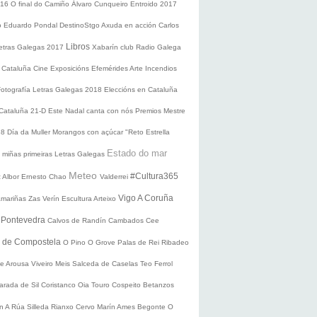
016
O final do Camiño
Álvaro Cunqueiro
Entroido 2017
o Eduardo Pondal
DestinoStgo
Axuda en acción
Carlos
Libros
etras Galegas 2017
Xabarín club
Radio Galega
 Cataluña
Cine
Exposicións
Efemérides
Arte
Incendios
Fotografía
Letras Galegas 2018
Eleccións en Cataluña
 Cataluña 21-D
Este Nadal canta con nós
Premios Mestre
18
Día da Muller
Morangos con açúcar
"Reto Estrella
Estado do mar
 miñas primeiras Letras Galegas
Meteo
#Cultura365
 Albor
Ernesto Chao
Valderrei
Vigo
A Coruña
mariñas
Zas
Verín
Escultura
Arteixo
e
Pontevedra
Calvos de Randín
Cambados
Cee
o de Compostela
O Pino
O Grove
Palas de Rei
Ribadeo
de Arousa
Viveiro
Meis
Salceda de Caselas
Teo
Ferrol
arada de Sil
Coristanco
Oia
Touro
Cospeito
Betanzos
ín
A Rúa
Silleda
Rianxo
Cervo
Marín
Ames
Begonte
O