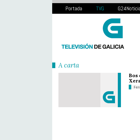
Portada
TVG
G24Notici
Á carta
Bos 
Xera
Fer