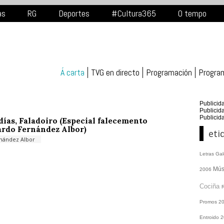
as
RG
Deportes
#Cultura365
O tempo
Á carta
TVG en directo
Programación
Progra
Publicid
Publicid
Publicid
días, Faladoiro (Especial falecemento
rdo Fernández Albor)
eti
nández Albor
Letras Ga
Mús
2006
Cociña
Promos
2
Entroido 