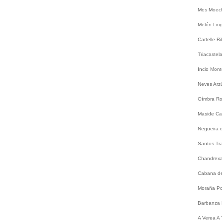
Mos
Moec
Melón
Lin
Cartelle
Ri
Triacastel
Incio
Mont
Neves
Arz
Oímbra
Ro
Maside
Ca
Negueira 
Santos
Tr
Chandrex
Cabana de
Moraña
Po
Barbanza
A
Verea
A 