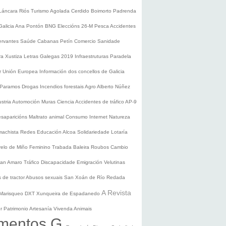
Láncara
Riós
Turismo
Agolada
Cerdido
Boimorto
Padrenda
Galicia
Ana Pontón
BNG
Eleccións 26-M
Pesca
Accidentes
ervantes
Saúde
Cabanas
Petín
Comercio
Sanidade
ura
Xustiza
Letras Galegas 2019
Infraestruturas
Paradela
r
Unión Europea
Información dos concellos de Galicia
 Paramos
Drogas
Incendios forestais
Agro
Alberto Núñez
ustria
Automoción
Muras
Ciencia
Accidentes de tráfico
AP-9
saparicións
Maltrato animal
Consumo
Internet
Natureza
 machista
Redes
Educación
Alcoa
Solidariedade
Lotaría
relo de Miño
Feminino
Trabada
Baleira
Roubos
Cambio
an Amaro
Tráfico
Discapacidade
Emigración
Velutinas
 de tractor
Abusos sexuais
San Xoán de Río
Redada
A Revista
Marisqueo
DXT
Xunqueira de Espadanedo
er
Patrimonio
Artesanía
Vivenda
Animais
mentos G