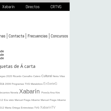
Xabarín
Directos
CRTVG
mas
Contacta
Frecuencias
Concursos
ade
ade
ade
quetas de Á carta
Cultural
legas 2020
Ricardo Carvalho Calero
Neira Vilas
EnSerieG
ica
2009
Programas TVG
Matalobos
Xabarín
Recantos
Novela
Poesía
Ana Kiro
012
Era visto
Manuel Fraga Iribarne
Manuel Fraga Iribarne
XabarínTV
2012
Marta Ortega
Entrevistas TVG