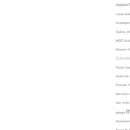
Xabarin
Letras Ga
Investiga
Galicia_2
tvG2
201
Roberto V
Concur
Pardo
Cas
Series de
Entroido 
Eleccións
San Xoá
I
galego
Serramou
Terras do