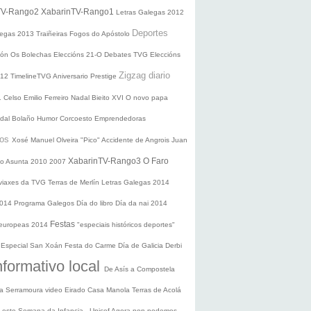
TV-Rango2
XabarinTV-Rango1
Letras Galegas 2012
Deportes
legas
2013
Traiñeiras
Fogos do Apóstolo
ción
Os Bolechas
Eleccións 21-O
Debates TVG
Eleccións
Zigzag diario
012
TimelineTVG
Aniversario Prestige
1
Celso Emilio Ferreiro
Nadal
Bieito XVI
O novo papa
idal Bolaño
Humor
Corcoesto
Emprendedoras
sos
Xosé Manuel Olveira "Pico"
Accidente de Angrois
Juan
XabarinTV-Rango3
O Faro
o Asunta
2010
2007
 viaxes da TVG
Terras de Merlín
Letras Galegas 2014
2014
Programa Galegos
Día do libro
Día da nai
2014
Festas
 europeas 2014
"especiais históricos deportes"
n
Especial San Xoán
Festa do Carme
Día de Galicia
Derbi
nformativo local
De Asís a Compostela
ra
Serramoura video
Eirado
Casa Manola
Terras de Acolá
 Leste
Semana da Infancia - Unicef
Agora non podemos