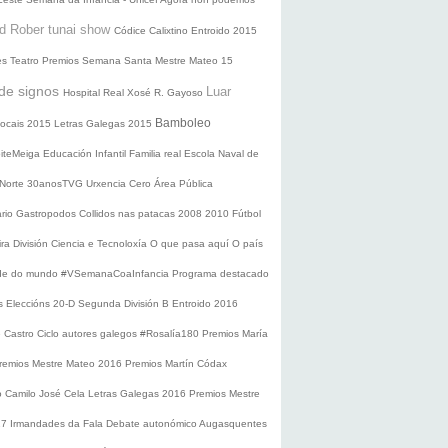
d Rober tunai show
Códice Calixtino
Entroido 2015
es
Teatro
Premios
Semana Santa
Mestre Mateo 15
de signos
Luar
Hospital Real
Xosé R. Gayoso
Bamboleo
 locais 2015
Letras Galegas 2015
oiteMeiga
Educación Infantil
Familia real
Escola Naval de
 Norte
30anosTVG
Urxencia Cero
Área Pública
ario
Gastropodos
Collidos nas patacas
2008
2010
Fútbol
ira División
Ciencia e Tecnoloxía
O que pasa aquí
O país
nde do mundo
#VSemanaCoaInfancia
Programa destacado
s
Eleccións 20-D
Segunda División B
Entroido 2016
e Castro
Ciclo autores galegos
#Rosalía180
Premios María
remios Mestre Mateo 2016
Premios Martín Códax
o Camilo José Cela
Letras Galegas 2016
Premios Mestre
17
Irmandades da Fala
Debate autonómico
Augasquentes