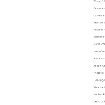
Womex 2
Centenari
Casares
L
Atentados
Viradeira
Eleccións
Mateo 20
Galicia"
As
Fernández
Abadín
Ca
Ourens
Santiag
Vilanova 
Monfero
P
Lugo
Lal