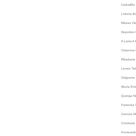
Carballiño
Lobeira
B
Ribeira
Vi
Deportivo
A Lama
A 
Celanova
Ribadavia
Lemos
Ta
Ortigueira
Muxía
Ent
Quiroga
N
Pastoriza
Carnota
M
Cotobade
Ponteved