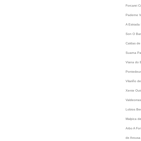
Forcarei
C
Paderne
V
A Estrada
Son
O Bar
Caldas de
Suarna
Pa
Viana do 
Pontede
Vilariño 
Xente
Out
Valdeorra
Lobios
Be
Malpica d
Arbo
A Fo
de Arousa