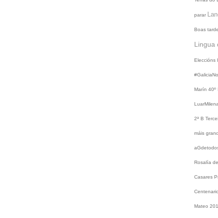
Lan
parar
Boas tard
Lingua 
Eleccións
#GaliciaN
Marín
40º
LuarMilen
2ª B
Terce
máis gra
aGdetodo
Rosalía d
Casares
P
Centenari
Mateo 20