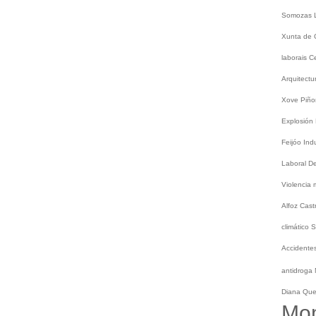
Somozas
Xunta de 
laborais
C
Arquitect
Xove
Piño
Explosión
Feijóo
Ind
Laboral
De
Violencia
Alfoz
Cast
climático
S
Accidentes
antidroga
Diana Qu
Mo