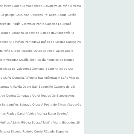
he
Meira
Sarreaus
Mondoñedo
Salvaterra de Miño
A Merca
gua galega
Corcubión
Barreiros
Pol
Neda
Beade
Cariño
beira de Piquín
Vilarmaior
Ponte Caldelas
Lourenzá
a
Bande
Vimianzo
Debate do Estado da Autonomía
O
erroso
O Saviñao
Pontedeva
Baños de Molgas
Santiso
As
úa
Miño
O Bolo
Maceda
Outes
Entroido
Val do Dubra
is
A Mezquita
Meaño
Toén
Mesía
Fornelos de Montes
rballeda de Valdeorras
Xermade
Beariz
Antas de Ulla
de Muñiz
Dumbría
A Peroxa
Illas Atlánticas
A Baña
Vilar de
asmiras
A Mariña
Dodro
San Sadurniño
Castrelo do Val
a de Queixa
Cortegada
Ourol
Toques
Os Blancos
Ares
 Bergantiños
Sobrado
Oroso
A Pobra de Trives
Vilardevós
rtas
Frades
Carral
A Veiga
Aranga
Baltar
Dozón
A
Muíños
A Limia
Ribeira Sacra
A Mariña
Viana
Eleccións 28-
Teixeira
Bóveda
Rodeiro
Cenlle
Rábade
Esgos
As