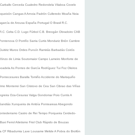
Carballo
Cerceda
Cualedro
Redondela
Vilaboa
Covelo
oqueixón
Cangas
A Arnoia
Padrón
Culleredo
Moaña
Noia
lagarcía de Arousa
España
Portugal
O Brasil
R.C.
R.C. Celta
C.D. Lugo
Fútbol
C.B. Breogán
Obradoiro CAB
Pontenova
O Porriño
Sarria
Curtis
Mondariz
Brión
Cambre
Guitiriz
Muros
Ordes
Punxín
Ramirás
Barbadás
Coirós
Xinzo de Limia
Soutomaior
Campo Lameiro
Monforte de
boadela
As Pontes de García Rodríguez
Tui
Foz
Oleiros
Pontecesures
Baralla
Tomiño
Accidente do Marisquiño
rimo
Monterrei
San Cristovo de Cea
San Cibrao das Viñas
egreira
Oza-Cesuras
Valga
Gondomar
Poio
Cuntis
A
Sandiás
Xunqueira de Ambía
Ponteareas
Abegondo
ontederramo
Castro de Rei
Tempo
Porqueira
Cerdedo-
Baxi Ferrol
Atletismo
Friol
Club Rápido de Bouzas
ra CF
Ribadumia
Laxe
Lousame
Melide
A Pobra do Brollón