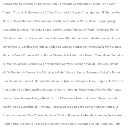
Comba
Mañón
Camiño de Santiago
Arbo
A Fonsagrada
Mugardos
Fisterra
Fene
Avión
Pantón
Trazo
A Illa de Arousa
A Cañiza
Crecente
As Nogais
Como que non?!
Guntín
Mos
Moeche
Meira
Sarreaus
Mondoñedo
Salvaterra de Miño
A Merca
Melón
Lingua galega
Corcubión
Barreiros
Pol
Neda
Beade
Cariño
Cartelle
Ribeira de Piquín
Vilarmaior
Ponte
Caldelas
Lourenzá
Triacastela
Bande
Vimianzo
Debate do Estado da Autonomía
O Incio
Monterroso
O Saviñao
Pontedeva
Baños de Molgas
Santiso
As Neves
Arzúa
Miño
O Bolo
Maceda
Outes
Entroido
Val do Dubra
Oímbra
Rois
A Mezquita
Meaño
Toén
Mesía
Fornelos
de Montes
Maside
Carballeda de Valdeorras
Xermade
Beariz
Antas de Ulla
Negueira de
Muñiz
Dumbría
A Peroxa
Illas Atlánticas
A Baña
Vilar de Santos
Trasmiras
A Mariña
Dodro
San Sadurniño
Castrelo do Val
Chandrexa de Queixa
Cortegada
Ourol
Toques
Os Blancos
Ares
Cabana de Bergantiños
Sobrado
Oroso
A Pobra de Trives
Vilardevós
Moraña
Portas
Frades
Carral
A Veiga
Aranga
Baltar
Dozón
A Barbanza
Muíños
A Limia
Ribeira Sacra
A
Mariña
Viana
Eleccións 28-A
Verea
A Teixeira
Bóveda
Rodeiro
Cenlle
Rábade
Esgos
As
Somozas
Láncara
Riós
Turismo
Agolada
Cerdido
Boimorto
Padrenda
Xunta de Galicia
Ana
Pontón
BNG
Eleccións 26-M
Pesca
Accidentes laborais
Cervantes
Saúde
Cabanas
Petín