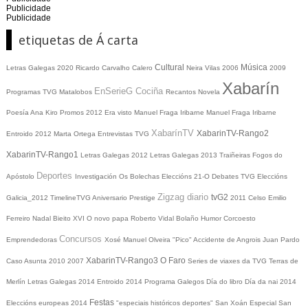
Publicidade
Publicidade
etiquetas de Á carta
Cultural
Música
Letras Galegas 2020
Ricardo Carvalho Calero
Neira Vilas
2006
2009
Xabarín
EnSerieG
Cociña
Programas TVG
Matalobos
Recantos
Novela
Poesía
Ana Kiro
Promos
2012
Era visto
Manuel Fraga Iribarne
Manuel Fraga Iribarne
XabarínTV
XabarinTV-Rango2
Entroido 2012
Marta Ortega
Entrevistas TVG
XabarinTV-Rango1
Letras Galegas 2012
Letras Galegas
2013
Traiñeiras
Fogos do
Deportes
Apóstolo
Investigación
Os Bolechas
Eleccións 21-O
Debates TVG
Eleccións
Zigzag diario
tvG2
Galicia_2012
TimelineTVG
Aniversario Prestige
2011
Celso Emilio
Ferreiro
Nadal
Bieito XVI
O novo papa
Roberto Vidal Bolaño
Humor
Corcoesto
Concursos
Emprendedoras
Xosé Manuel Olveira "Pico"
Accidente de Angrois
Juan Pardo
XabarinTV-Rango3
O Faro
Caso Asunta
2010
2007
Series de viaxes da TVG
Terras de
Merlín
Letras Galegas 2014
Entroido 2014
Programa Galegos
Día do libro
Día da nai
2014
Festas
Eleccións europeas 2014
"especiais históricos deportes"
San Xoán
Especial San