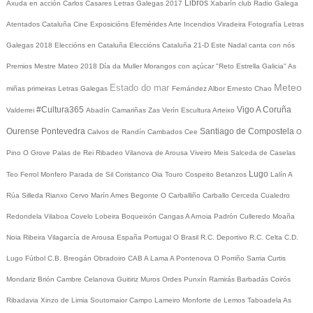
Libros
Axuda en acción
Carlos Casares
Letras Galegas 2017
Xabarín club
Radio Galega
Atentados Cataluña
Cine
Exposicións
Efemérides
Arte
Incendios
Viradeira
Fotografía
Letras
Galegas 2018
Eleccións en Cataluña
Eleccións Cataluña 21-D
Este Nadal canta con nós
Premios Mestre Mateo 2018
Día da Muller
Morangos con açúcar
"Reto Estrella Galicia"
As
Meteo
Estado do mar
miñas primeiras Letras Galegas
Fernández Albor
Ernesto Chao
#Cultura365
Vigo
A Coruña
Valderrei
Abadín
Camariñas
Zas
Verín
Escultura
Arteixo
Ourense
Pontevedra
Santiago de Compostela
Calvos de Randín
Cambados
Cee
O
Pino
O Grove
Palas de Rei
Ribadeo
Vilanova de Arousa
Viveiro
Meis
Salceda de Caselas
Lugo
Teo
Ferrol
Monfero
Parada de Sil
Coristanco
Oia
Touro
Cospeito
Betanzos
Lalín
A
Rúa
Silleda
Rianxo
Cervo
Marín
Ames
Begonte
O Carballiño
Carballo
Cerceda
Cualedro
Redondela
Vilaboa
Covelo
Lobeira
Boqueixón
Cangas
A Arnoia
Padrón
Culleredo
Moaña
Noia
Ribeira
Vilagarcía de Arousa
España
Portugal
O Brasil
R.C. Deportivo
R.C. Celta
C.D.
Lugo
Fútbol
C.B. Breogán
Obradoiro CAB
A Lama
A Pontenova
O Porriño
Sarria
Curtis
Mondariz
Brión
Cambre
Celanova
Guitiriz
Muros
Ordes
Punxín
Ramirás
Barbadás
Coirós
Ribadavia
Xinzo de Limia
Soutomaior
Campo Lameiro
Monforte de Lemos
Taboadela
As