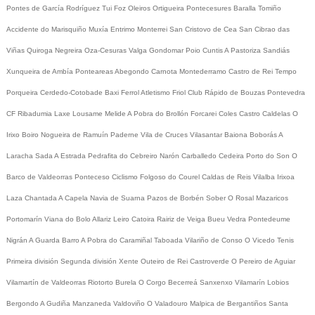
Pontes de García Rodríguez
Tui
Foz
Oleiros
Ortigueira
Pontecesures
Baralla
Tomiño
Accidente do Marisquiño
Muxía
Entrimo
Monterrei
San Cristovo de Cea
San Cibrao das
Viñas
Quiroga
Negreira
Oza-Cesuras
Valga
Gondomar
Poio
Cuntis
A Pastoriza
Sandiás
Xunqueira de Ambía
Ponteareas
Abegondo
Carnota
Montederramo
Castro de Rei
Tempo
Porqueira
Cerdedo-Cotobade
Baxi Ferrol
Atletismo
Friol
Club Rápido de Bouzas
Pontevedra
CF
Ribadumia
Laxe
Lousame
Melide
A Pobra do Brollón
Forcarei
Coles
Castro Caldelas
O
Irixo
Boiro
Nogueira de Ramuín
Paderne
Vila de Cruces
Vilasantar
Baiona
Boborás
A
Laracha
Sada
A Estrada
Pedrafita do Cebreiro
Narón
Carballedo
Cedeira
Porto do Son
O
Barco de Valdeorras
Ponteceso
Ciclismo
Folgoso do Courel
Caldas de Reis
Vilalba
Irixoa
Laza
Chantada
A Capela
Navia de Suarna
Pazos de Borbén
Sober
O Rosal
Mazaricos
Portomarín
Viana do Bolo
Allariz
Leiro
Catoira
Rairiz de Veiga
Bueu
Vedra
Pontedeume
Nigrán
A Guarda
Barro
A Pobra do Caramiñal
Taboada
Vilariño de Conso
O Vicedo
Tenis
Primeira división
Segunda división
Xente
Outeiro de Rei
Castroverde
O Pereiro de Aguiar
Vilamartín de Valdeorras
Riotorto
Burela
O Corgo
Becerreá
Sanxenxo
Vilamarín
Lobios
Bergondo
A Gudiña
Manzaneda
Valdoviño
O Valadouro
Malpica de Bergantiños
Santa