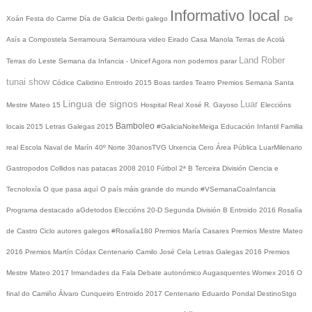
Informativo local
Xoán
Festa do Carme
Día de Galicia
Derbi galego
De
Asís a Compostela
Serramoura
Serramoura video
Eirado
Casa Manola
Terras de Acolá
Land Rober
Terras do Leste
Semana da Infancia - Unicef
Agora non podemos parar
tunai show
Códice Calixtino
Entroido 2015
Boas tardes
Teatro
Premios
Semana Santa
Lingua de signos
Luar
Mestre Mateo 15
Hospital Real
Xosé R. Gayoso
Eleccións
Bamboleo
locais 2015
Letras Galegas 2015
#GaliciaNoiteMeiga
Educación Infantil
Familia
real
Escola Naval de Marín
40º Norte
30anosTVG
Urxencia Cero
Área Pública
LuarMilenario
Gastropodos
Collidos nas patacas
2008
2010
Fútbol 2ª B
Terceira División
Ciencia e
Tecnoloxía
O que pasa aquí
O país máis grande do mundo
#VSemanaCoaInfancia
Programa destacado
aGdetodos
Eleccións 20-D
Segunda División B
Entroido 2016
Rosalía
de Castro
Ciclo autores galegos
#Rosalía180
Premios María Casares
Premios Mestre Mateo
2016
Premios Martín Códax
Centenario Camilo José Cela
Letras Galegas 2016
Premios
Mestre Mateo 2017
Irmandades da Fala
Debate autonómico
Augasquentes
Womex 2016
O
final do Camiño
Álvaro Cunqueiro
Entroido 2017
Centenario Eduardo Pondal
DestinoStgo