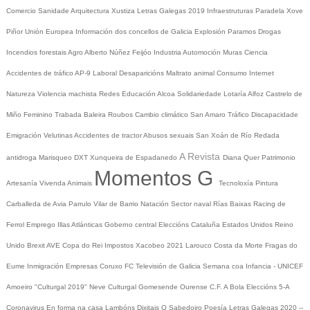
Comercio
Sanidade
Arquitectura
Xustiza
Letras Galegas 2019
Infraestruturas
Paradela
Xove
Piñor
Unión Europea
Información dos concellos de Galicia
Explosión Paramos
Drogas
Incendios forestais
Agro
Alberto Núñez Feijóo
Industria
Automoción
Muras
Ciencia
Accidentes de tráfico
AP-9
Laboral
Desaparicións
Maltrato animal
Consumo
Internet
Natureza
Violencia machista
Redes
Educación
Alcoa
Solidariedade
Lotaría
Alfoz
Castrelo de
Miño
Feminino
Trabada
Baleira
Roubos
Cambio climático
San Amaro
Tráfico
Discapacidade
Emigración
Velutinas
Accidentes de tractor
Abusos sexuais
San Xoán de Río
Redada
A Revista
antidroga
Marisqueo
DXT
Xunqueira de Espadanedo
Diana Quer
Patrimonio
Momentos G
Artesanía
Vivenda
Animais
Tecnoloxía
Pintura
Carballeda de Avia
Parrulo
Vilar de Barrio
Natación
Sector naval
Rías Baixas
Racing de
Ferrol
Emprego
Illas Atlánticas
Goberno central
Eleccións
Cataluña
Estados Unidos
Reino
Unido
Brexit
AVE
Copa do Rei
Impostos
Xacobeo 2021
Larouco
Costa da Morte
Fragas do
Eume
Inmigración
Empresas
Coruxo FC
Televisión de Galicia
Semana coa Infancia - UNICEF
Amoeiro
"Culturgal 2019"
Neve
Culturgal
Gomesende
Ourense C.F.
A Bola
Eleccións 5-A
Coronavirus
En forma na casa
Lambóns Dixitais
O Sabedoiro
Poesía Letras Galegas 2020
--