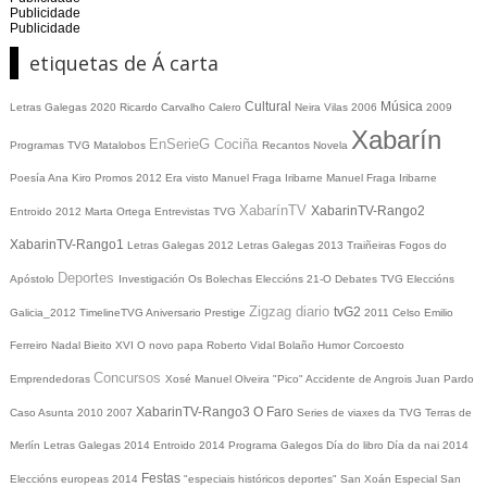
Publicidade
Publicidade
etiquetas de Á carta
Cultural
Música
Letras Galegas 2020
Ricardo Carvalho Calero
Neira Vilas
2006
2009
Xabarín
EnSerieG
Cociña
Programas TVG
Matalobos
Recantos
Novela
Poesía
Ana Kiro
Promos
2012
Era visto
Manuel Fraga Iribarne
Manuel Fraga Iribarne
XabarínTV
XabarinTV-Rango2
Entroido 2012
Marta Ortega
Entrevistas TVG
XabarinTV-Rango1
Letras Galegas 2012
Letras Galegas
2013
Traiñeiras
Fogos do
Deportes
Apóstolo
Investigación
Os Bolechas
Eleccións 21-O
Debates TVG
Eleccións
Zigzag diario
tvG2
Galicia_2012
TimelineTVG
Aniversario Prestige
2011
Celso Emilio
Ferreiro
Nadal
Bieito XVI
O novo papa
Roberto Vidal Bolaño
Humor
Corcoesto
Concursos
Emprendedoras
Xosé Manuel Olveira "Pico"
Accidente de Angrois
Juan Pardo
XabarinTV-Rango3
O Faro
Caso Asunta
2010
2007
Series de viaxes da TVG
Terras de
Merlín
Letras Galegas 2014
Entroido 2014
Programa Galegos
Día do libro
Día da nai
2014
Festas
Eleccións europeas 2014
"especiais históricos deportes"
San Xoán
Especial San