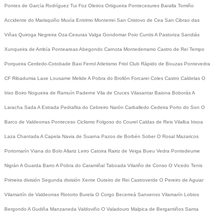
Pontes de García Rodríguez
Tui
Foz
Oleiros
Ortigueira
Pontecesures
Baralla
Tomiño
Accidente do Marisquiño
Muxía
Entrimo
Monterrei
San Cristovo de Cea
San Cibrao das
Viñas
Quiroga
Negreira
Oza-Cesuras
Valga
Gondomar
Poio
Cuntis
A Pastoriza
Sandiás
Xunqueira de Ambía
Ponteareas
Abegondo
Carnota
Montederramo
Castro de Rei
Tempo
Porqueira
Cerdedo-Cotobade
Baxi Ferrol
Atletismo
Friol
Club Rápido de Bouzas
Pontevedra
CF
Ribadumia
Laxe
Lousame
Melide
A Pobra do Brollón
Forcarei
Coles
Castro Caldelas
O
Irixo
Boiro
Nogueira de Ramuín
Paderne
Vila de Cruces
Vilasantar
Baiona
Boborás
A
Laracha
Sada
A Estrada
Pedrafita do Cebreiro
Narón
Carballedo
Cedeira
Porto do Son
O
Barco de Valdeorras
Ponteceso
Ciclismo
Folgoso do Courel
Caldas de Reis
Vilalba
Irixoa
Laza
Chantada
A Capela
Navia de Suarna
Pazos de Borbén
Sober
O Rosal
Mazaricos
Portomarín
Viana do Bolo
Allariz
Leiro
Catoira
Rairiz de Veiga
Bueu
Vedra
Pontedeume
Nigrán
A Guarda
Barro
A Pobra do Caramiñal
Taboada
Vilariño de Conso
O Vicedo
Tenis
Primeira división
Segunda división
Xente
Outeiro de Rei
Castroverde
O Pereiro de Aguiar
Vilamartín de Valdeorras
Riotorto
Burela
O Corgo
Becerreá
Sanxenxo
Vilamarín
Lobios
Bergondo
A Gudiña
Manzaneda
Valdoviño
O Valadouro
Malpica de Bergantiños
Santa