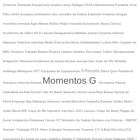
Comercio
Sanidade
Arquitectura
Xustiza
Letras Galegas 2019
Infraestruturas
Paradela
Xove
Piñor
Unión Europea
Información dos concellos de Galicia
Explosión Paramos
Drogas
Incendios forestais
Agro
Alberto Núñez Feijóo
Industria
Automoción
Muras
Ciencia
Accidentes de tráfico
AP-9
Laboral
Desaparicións
Maltrato animal
Consumo
Internet
Natureza
Violencia machista
Redes
Educación
Alcoa
Solidariedade
Lotaría
Alfoz
Castrelo de
Miño
Feminino
Trabada
Baleira
Roubos
Cambio climático
San Amaro
Tráfico
Discapacidade
Emigración
Velutinas
Accidentes de tractor
Abusos sexuais
San Xoán de Río
Redada
A Revista
antidroga
Marisqueo
DXT
Xunqueira de Espadanedo
Diana Quer
Patrimonio
Momentos G
Artesanía
Vivenda
Animais
Tecnoloxía
Pintura
Carballeda de Avia
Parrulo
Vilar de Barrio
Natación
Sector naval
Rías Baixas
Racing de
Ferrol
Emprego
Illas Atlánticas
Goberno central
Eleccións
Cataluña
Estados Unidos
Reino
Unido
Brexit
AVE
Copa do Rei
Impostos
Xacobeo 2021
Larouco
Costa da Morte
Fragas do
Eume
Inmigración
Empresas
Coruxo FC
Televisión de Galicia
Semana coa Infancia - UNICEF
Amoeiro
"Culturgal 2019"
Neve
Culturgal
Gomesende
Ourense C.F.
A Bola
Eleccións 5-A
Coronavirus
En forma na casa
Lambóns Dixitais
O Sabedoiro
Poesía Letras Galegas 2020
--