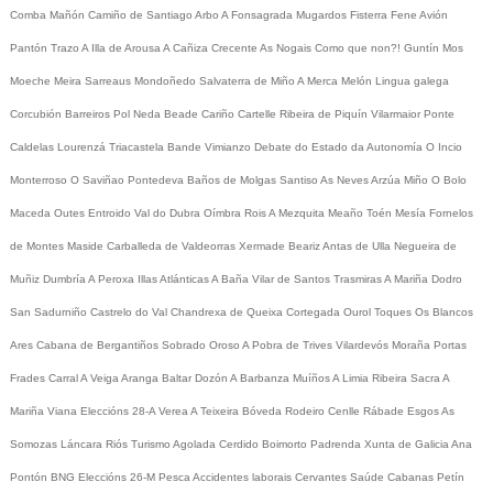
Comba
Mañón
Camiño de Santiago
Arbo
A Fonsagrada
Mugardos
Fisterra
Fene
Avión
Pantón
Trazo
A Illa de Arousa
A Cañiza
Crecente
As Nogais
Como que non?!
Guntín
Mos
Moeche
Meira
Sarreaus
Mondoñedo
Salvaterra de Miño
A Merca
Melón
Lingua galega
Corcubión
Barreiros
Pol
Neda
Beade
Cariño
Cartelle
Ribeira de Piquín
Vilarmaior
Ponte
Caldelas
Lourenzá
Triacastela
Bande
Vimianzo
Debate do Estado da Autonomía
O Incio
Monterroso
O Saviñao
Pontedeva
Baños de Molgas
Santiso
As Neves
Arzúa
Miño
O Bolo
Maceda
Outes
Entroido
Val do Dubra
Oímbra
Rois
A Mezquita
Meaño
Toén
Mesía
Fornelos
de Montes
Maside
Carballeda de Valdeorras
Xermade
Beariz
Antas de Ulla
Negueira de
Muñiz
Dumbría
A Peroxa
Illas Atlánticas
A Baña
Vilar de Santos
Trasmiras
A Mariña
Dodro
San Sadurniño
Castrelo do Val
Chandrexa de Queixa
Cortegada
Ourol
Toques
Os Blancos
Ares
Cabana de Bergantiños
Sobrado
Oroso
A Pobra de Trives
Vilardevós
Moraña
Portas
Frades
Carral
A Veiga
Aranga
Baltar
Dozón
A Barbanza
Muíños
A Limia
Ribeira Sacra
A
Mariña
Viana
Eleccións 28-A
Verea
A Teixeira
Bóveda
Rodeiro
Cenlle
Rábade
Esgos
As
Somozas
Láncara
Riós
Turismo
Agolada
Cerdido
Boimorto
Padrenda
Xunta de Galicia
Ana
Pontón
BNG
Eleccións 26-M
Pesca
Accidentes laborais
Cervantes
Saúde
Cabanas
Petín