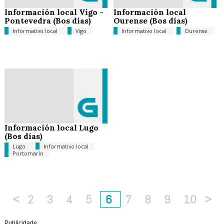
Información local Vigo -
Información local
Pontevedra (Bos días)
Ourense (Bos días)
Informativo local
Vigo
Informativo local
Ourense
Información local Lugo
(Bos días)
Lugo
Informativo local
Portomarín
<
2
3
4
5
6
7
8
9
10
>
Publicidade