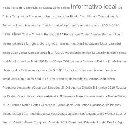
Informativo local
Xoán
Festa do Carme
Día de Galicia
Derbi galego
De
Asís a Compostela
Serramoura
Serramoura video
Eirado
Casa Manola
Terras de Acolá
Land Rober
Terras do Leste
Semana da Infancia - Unicef
Agora non podemos parar
tunai show
Códice Calixtino
Entroido 2015
Boas tardes
Teatro
Premios
Semana Santa
Lingua de signos
Luar
Mestre Mateo 15
Hospital Real
Xosé R. Gayoso
Eleccións
Bamboleo
locais 2015
Letras Galegas 2015
#GaliciaNoiteMeiga
Educación Infantil
Familia
real
Escola Naval de Marín
40º Norte
30anosTVG
Urxencia Cero
Área Pública
LuarMilenario
Gastropodos
Collidos nas patacas
2008
2010
Fútbol 2ª B
Terceira División
Ciencia e
Tecnoloxía
O que pasa aquí
O país máis grande do mundo
#VSemanaCoaInfancia
Programa destacado
aGdetodos
Eleccións 20-D
Segunda División B
Entroido 2016
Rosalía
de Castro
Ciclo autores galegos
#Rosalía180
Premios María Casares
Premios Mestre Mateo
2016
Premios Martín Códax
Centenario Camilo José Cela
Letras Galegas 2016
Premios
Mestre Mateo 2017
Irmandades da Fala
Debate autonómico
Augasquentes
Womex 2016
O
final do Camiño
Álvaro Cunqueiro
Entroido 2017
Centenario Eduardo Pondal
DestinoStgo