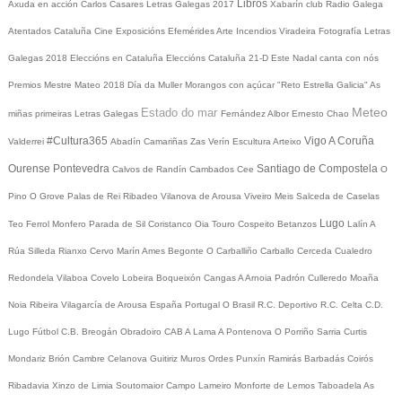
Libros
Axuda en acción
Carlos Casares
Letras Galegas 2017
Xabarín club
Radio Galega
Atentados Cataluña
Cine
Exposicións
Efemérides
Arte
Incendios
Viradeira
Fotografía
Letras
Galegas 2018
Eleccións en Cataluña
Eleccións Cataluña 21-D
Este Nadal canta con nós
Premios Mestre Mateo 2018
Día da Muller
Morangos con açúcar
"Reto Estrella Galicia"
As
Meteo
Estado do mar
miñas primeiras Letras Galegas
Fernández Albor
Ernesto Chao
#Cultura365
Vigo
A Coruña
Valderrei
Abadín
Camariñas
Zas
Verín
Escultura
Arteixo
Ourense
Pontevedra
Santiago de Compostela
Calvos de Randín
Cambados
Cee
O
Pino
O Grove
Palas de Rei
Ribadeo
Vilanova de Arousa
Viveiro
Meis
Salceda de Caselas
Lugo
Teo
Ferrol
Monfero
Parada de Sil
Coristanco
Oia
Touro
Cospeito
Betanzos
Lalín
A
Rúa
Silleda
Rianxo
Cervo
Marín
Ames
Begonte
O Carballiño
Carballo
Cerceda
Cualedro
Redondela
Vilaboa
Covelo
Lobeira
Boqueixón
Cangas
A Arnoia
Padrón
Culleredo
Moaña
Noia
Ribeira
Vilagarcía de Arousa
España
Portugal
O Brasil
R.C. Deportivo
R.C. Celta
C.D.
Lugo
Fútbol
C.B. Breogán
Obradoiro CAB
A Lama
A Pontenova
O Porriño
Sarria
Curtis
Mondariz
Brión
Cambre
Celanova
Guitiriz
Muros
Ordes
Punxín
Ramirás
Barbadás
Coirós
Ribadavia
Xinzo de Limia
Soutomaior
Campo Lameiro
Monforte de Lemos
Taboadela
As