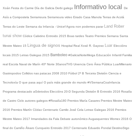
Informativo local
Xoán
Festa do Carme
Día de Galicia
Derbi galego
De
Asís a Compostela
Serramoura
Serramoura video
Eirado
Casa Manola
Terras de Acolá
Land Rober
Terras do Leste
Semana da Infancia - Unicef
Agora non podemos parar
tunai show
Códice Calixtino
Entroido 2015
Boas tardes
Teatro
Premios
Semana Santa
Lingua de signos
Luar
Mestre Mateo 15
Hospital Real
Xosé R. Gayoso
Eleccións
Bamboleo
locais 2015
Letras Galegas 2015
#GaliciaNoiteMeiga
Educación Infantil
Familia
real
Escola Naval de Marín
40º Norte
30anosTVG
Urxencia Cero
Área Pública
LuarMilenario
Gastropodos
Collidos nas patacas
2008
2010
Fútbol 2ª B
Terceira División
Ciencia e
Tecnoloxía
O que pasa aquí
O país máis grande do mundo
#VSemanaCoaInfancia
Programa destacado
aGdetodos
Eleccións 20-D
Segunda División B
Entroido 2016
Rosalía
de Castro
Ciclo autores galegos
#Rosalía180
Premios María Casares
Premios Mestre Mateo
2016
Premios Martín Códax
Centenario Camilo José Cela
Letras Galegas 2016
Premios
Mestre Mateo 2017
Irmandades da Fala
Debate autonómico
Augasquentes
Womex 2016
O
final do Camiño
Álvaro Cunqueiro
Entroido 2017
Centenario Eduardo Pondal
DestinoStgo