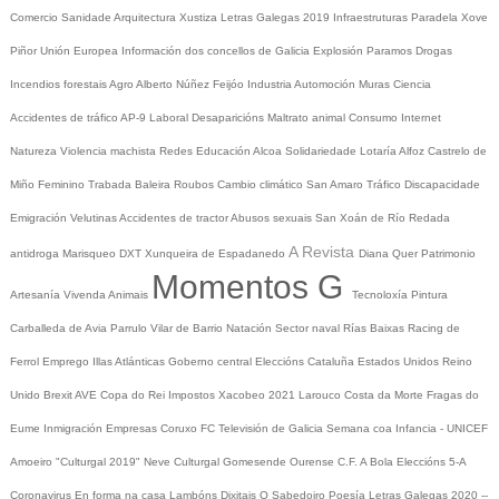
Comercio
Sanidade
Arquitectura
Xustiza
Letras Galegas 2019
Infraestruturas
Paradela
Xove
Piñor
Unión Europea
Información dos concellos de Galicia
Explosión Paramos
Drogas
Incendios forestais
Agro
Alberto Núñez Feijóo
Industria
Automoción
Muras
Ciencia
Accidentes de tráfico
AP-9
Laboral
Desaparicións
Maltrato animal
Consumo
Internet
Natureza
Violencia machista
Redes
Educación
Alcoa
Solidariedade
Lotaría
Alfoz
Castrelo de
Miño
Feminino
Trabada
Baleira
Roubos
Cambio climático
San Amaro
Tráfico
Discapacidade
Emigración
Velutinas
Accidentes de tractor
Abusos sexuais
San Xoán de Río
Redada
A Revista
antidroga
Marisqueo
DXT
Xunqueira de Espadanedo
Diana Quer
Patrimonio
Momentos G
Artesanía
Vivenda
Animais
Tecnoloxía
Pintura
Carballeda de Avia
Parrulo
Vilar de Barrio
Natación
Sector naval
Rías Baixas
Racing de
Ferrol
Emprego
Illas Atlánticas
Goberno central
Eleccións
Cataluña
Estados Unidos
Reino
Unido
Brexit
AVE
Copa do Rei
Impostos
Xacobeo 2021
Larouco
Costa da Morte
Fragas do
Eume
Inmigración
Empresas
Coruxo FC
Televisión de Galicia
Semana coa Infancia - UNICEF
Amoeiro
"Culturgal 2019"
Neve
Culturgal
Gomesende
Ourense C.F.
A Bola
Eleccións 5-A
Coronavirus
En forma na casa
Lambóns Dixitais
O Sabedoiro
Poesía Letras Galegas 2020
--