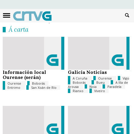
Busc
Á carta
Información local
Galicia Noticias
Ourense (serán)
A Coruña
Ourense
Vigo
Boborás
Bueu
A Illa de
Ourense
Boborás
Arousa
Noia
Paradela
Entrimo
San Xoán de Río
Rianxo
Viveiro