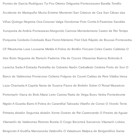
Pontes de García Rodríguez
Tui
Foz
Oleiros
Ortigueira
Pontecesures
Baralla
Tomiño
Accidente do Marisquiño
Muxía
Entrimo
Monterrei
San Cristovo de Cea
San Cibrao das
Viñas
Quiroga
Negreira
Oza-Cesuras
Valga
Gondomar
Poio
Cuntis
A Pastoriza
Sandiás
Xunqueira de Ambía
Ponteareas
Abegondo
Carnota
Montederramo
Castro de Rei
Tempo
Porqueira
Cerdedo-Cotobade
Baxi Ferrol
Atletismo
Friol
Club Rápido de Bouzas
Pontevedra
CF
Ribadumia
Laxe
Lousame
Melide
A Pobra do Brollón
Forcarei
Coles
Castro Caldelas
O
Irixo
Boiro
Nogueira de Ramuín
Paderne
Vila de Cruces
Vilasantar
Baiona
Boborás
A
Laracha
Sada
A Estrada
Pedrafita do Cebreiro
Narón
Carballedo
Cedeira
Porto do Son
O
Barco de Valdeorras
Ponteceso
Ciclismo
Folgoso do Courel
Caldas de Reis
Vilalba
Irixoa
Laza
Chantada
A Capela
Navia de Suarna
Pazos de Borbén
Sober
O Rosal
Mazaricos
Portomarín
Viana do Bolo
Allariz
Leiro
Catoira
Rairiz de Veiga
Bueu
Vedra
Pontedeume
Nigrán
A Guarda
Barro
A Pobra do Caramiñal
Taboada
Vilariño de Conso
O Vicedo
Tenis
Primeira división
Segunda división
Xente
Outeiro de Rei
Castroverde
O Pereiro de Aguiar
Vilamartín de Valdeorras
Riotorto
Burela
O Corgo
Becerreá
Sanxenxo
Vilamarín
Lobios
Bergondo
A Gudiña
Manzaneda
Valdoviño
O Valadouro
Malpica de Bergantiños
Santa