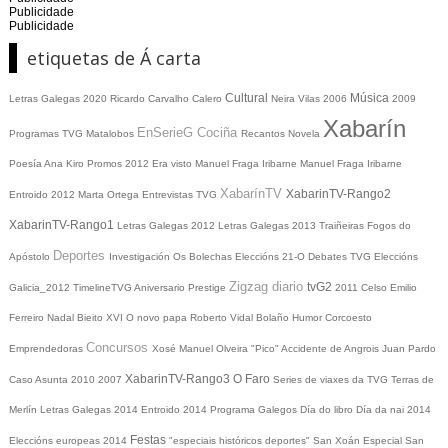
Publicidade
Publicidade
etiquetas de Á carta
Cultural
Música
Letras Galegas 2020
Ricardo Carvalho Calero
Neira Vilas
2006
2009
Xabarín
EnSerieG
Cociña
Programas TVG
Matalobos
Recantos
Novela
Poesía
Ana Kiro
Promos
2012
Era visto
Manuel Fraga Iribarne
Manuel Fraga Iribarne
XabarínTV
XabarinTV-Rango2
Entroido 2012
Marta Ortega
Entrevistas TVG
XabarinTV-Rango1
Letras Galegas 2012
Letras Galegas
2013
Traiñeiras
Fogos do
Deportes
Apóstolo
Investigación
Os Bolechas
Eleccións 21-O
Debates TVG
Eleccións
Zigzag diario
tvG2
Galicia_2012
TimelineTVG
Aniversario Prestige
2011
Celso Emilio
Ferreiro
Nadal
Bieito XVI
O novo papa
Roberto Vidal Bolaño
Humor
Corcoesto
Concursos
Emprendedoras
Xosé Manuel Olveira "Pico"
Accidente de Angrois
Juan Pardo
XabarinTV-Rango3
O Faro
Caso Asunta
2010
2007
Series de viaxes da TVG
Terras de
Merlín
Letras Galegas 2014
Entroido 2014
Programa Galegos
Día do libro
Día da nai
2014
Festas
Eleccións europeas 2014
"especiais históricos deportes"
San Xoán
Especial San