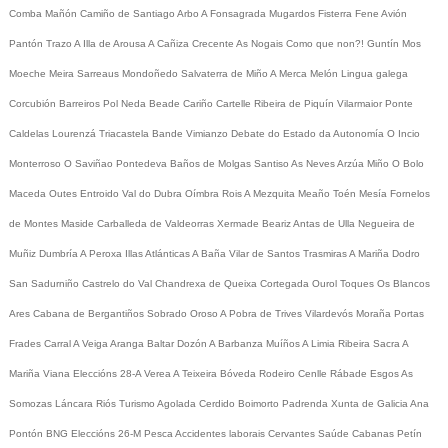
Comba
Mañón
Camiño de Santiago
Arbo
A Fonsagrada
Mugardos
Fisterra
Fene
Avión
Pantón
Trazo
A Illa de Arousa
A Cañiza
Crecente
As Nogais
Como que non?!
Guntín
Mos
Moeche
Meira
Sarreaus
Mondoñedo
Salvaterra de Miño
A Merca
Melón
Lingua galega
Corcubión
Barreiros
Pol
Neda
Beade
Cariño
Cartelle
Ribeira de Piquín
Vilarmaior
Ponte
Caldelas
Lourenzá
Triacastela
Bande
Vimianzo
Debate do Estado da Autonomía
O Incio
Monterroso
O Saviñao
Pontedeva
Baños de Molgas
Santiso
As Neves
Arzúa
Miño
O Bolo
Maceda
Outes
Entroido
Val do Dubra
Oímbra
Rois
A Mezquita
Meaño
Toén
Mesía
Fornelos
de Montes
Maside
Carballeda de Valdeorras
Xermade
Beariz
Antas de Ulla
Negueira de
Muñiz
Dumbría
A Peroxa
Illas Atlánticas
A Baña
Vilar de Santos
Trasmiras
A Mariña
Dodro
San Sadurniño
Castrelo do Val
Chandrexa de Queixa
Cortegada
Ourol
Toques
Os Blancos
Ares
Cabana de Bergantiños
Sobrado
Oroso
A Pobra de Trives
Vilardevós
Moraña
Portas
Frades
Carral
A Veiga
Aranga
Baltar
Dozón
A Barbanza
Muíños
A Limia
Ribeira Sacra
A
Mariña
Viana
Eleccións 28-A
Verea
A Teixeira
Bóveda
Rodeiro
Cenlle
Rábade
Esgos
As
Somozas
Láncara
Riós
Turismo
Agolada
Cerdido
Boimorto
Padrenda
Xunta de Galicia
Ana
Pontón
BNG
Eleccións 26-M
Pesca
Accidentes laborais
Cervantes
Saúde
Cabanas
Petín