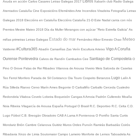
Libros
Axuda en acción
Carlos Casares
Letras Galegas 2017
Xabarín club
Radio Galega
Atentados Cataluña
Cine
Exposicións
Efemérides
Arte
Incendios
Viradeira
Fotografía
Letras
Galegas 2018
Eleccións en Cataluña
Eleccións Cataluña 21-D
Este Nadal canta con nós
Premios Mestre Mateo 2018
Día da Muller
Morangos con açúcar
"Reto Estrella Galicia"
As
Meteo
Estado do mar
miñas primeiras Letras Galegas
Fernández Albor
Ernesto Chao
#Cultura365
Vigo
A Coruña
Valderrei
Abadín
Camariñas
Zas
Verín
Escultura
Arteixo
Ourense
Pontevedra
Santiago de Compostela
Calvos de Randín
Cambados
Cee
O
Pino
O Grove
Palas de Rei
Ribadeo
Vilanova de Arousa
Viveiro
Meis
Salceda de Caselas
Lugo
Teo
Ferrol
Monfero
Parada de Sil
Coristanco
Oia
Touro
Cospeito
Betanzos
Lalín
A
Rúa
Silleda
Rianxo
Cervo
Marín
Ames
Begonte
O Carballiño
Carballo
Cerceda
Cualedro
Redondela
Vilaboa
Covelo
Lobeira
Boqueixón
Cangas
A Arnoia
Padrón
Culleredo
Moaña
Noia
Ribeira
Vilagarcía de Arousa
España
Portugal
O Brasil
R.C. Deportivo
R.C. Celta
C.D.
Lugo
Fútbol
C.B. Breogán
Obradoiro CAB
A Lama
A Pontenova
O Porriño
Sarria
Curtis
Mondariz
Brión
Cambre
Celanova
Guitiriz
Muros
Ordes
Punxín
Ramirás
Barbadás
Coirós
Ribadavia
Xinzo de Limia
Soutomaior
Campo Lameiro
Monforte de Lemos
Taboadela
As