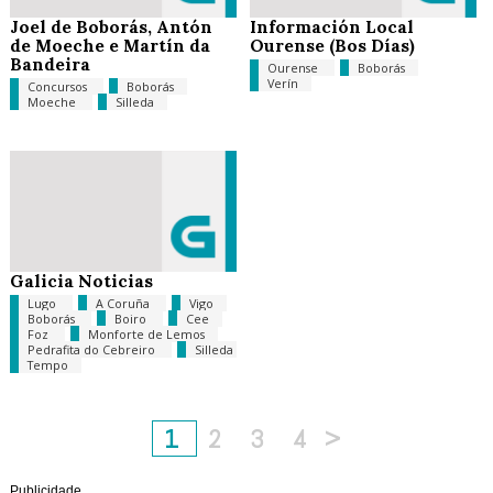
Joel de Boborás, Antón
Información Local
de Moeche e Martín da
Ourense (Bos Días)
Bandeira
Ourense
Boborás
Verín
Concursos
Boborás
Moeche
Silleda
Galicia Noticias
Lugo
A Coruña
Vigo
Boborás
Boiro
Cee
Foz
Monforte de Lemos
Pedrafita do Cebreiro
Silleda
Tempo
1
2
3
4
>
Publicidade