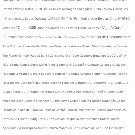
Premios Mestre Mateo 2018
Día da Muller
Morangos con açúcar
"Reto Estrella Galicia"
As
Meteo
Estado do mar
miñas primeiras Letras Galegas
Fernández Albor
Ernesto Chao
#Cultura365
Vigo
A Coruña
Valderrei
Abadín
Camariñas
Zas
Verín
Escultura
Arteixo
Ourense
Pontevedra
Santiago de Compostela
Calvos de Randín
Cambados
Cee
O
Pino
O Grove
Palas de Rei
Ribadeo
Vilanova de Arousa
Viveiro
Meis
Salceda de Caselas
Lugo
Teo
Ferrol
Monfero
Parada de Sil
Coristanco
Oia
Touro
Cospeito
Betanzos
Lalín
A
Rúa
Silleda
Rianxo
Cervo
Marín
Ames
Begonte
O Carballiño
Carballo
Cerceda
Cualedro
Redondela
Vilaboa
Covelo
Lobeira
Boqueixón
Cangas
A Arnoia
Padrón
Culleredo
Moaña
Noia
Ribeira
Vilagarcía de Arousa
España
Portugal
O Brasil
R.C. Deportivo
R.C. Celta
C.D.
Lugo
Fútbol
C.B. Breogán
Obradoiro CAB
A Lama
A Pontenova
O Porriño
Sarria
Curtis
Mondariz
Brión
Cambre
Celanova
Guitiriz
Muros
Ordes
Punxín
Ramirás
Barbadás
Coirós
Ribadavia
Xinzo de Limia
Soutomaior
Campo Lameiro
Monforte de Lemos
Taboadela
As
Pontes de García Rodríguez
Tui
Foz
Oleiros
Ortigueira
Pontecesures
Baralla
Tomiño
Accidente do Marisquiño
Muxía
Entrimo
Monterrei
San Cristovo de Cea
San Cibrao das