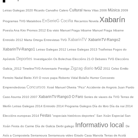
Cultural
Música
Letras Galegas 2020
Ricardo Carvalho Calero
Neira Vilas
2006
2009
Xabarín
EnSerieG
Cociña
Programas TVG
Matalobos
Recantos
Novela
Poesía
Ana Kiro
Promos
2012
Era visto
Manuel Fraga Iribarne
Manuel Fraga Iribarne
XabarínTV
XabarinTV-Rango2
Entroido 2012
Marta Ortega
Entrevistas TVG
XabarinTV-Rango1
Letras Galegas 2012
Letras Galegas
2013
Traiñeiras
Fogos do
Deportes
Apóstolo
Investigación
Os Bolechas
Eleccións 21-O
Debates TVG
Eleccións
Zigzag diario
tvG2
Galicia_2012
TimelineTVG
Aniversario Prestige
2011
Celso Emilio
Ferreiro
Nadal
Bieito XVI
O novo papa
Roberto Vidal Bolaño
Humor
Corcoesto
Concursos
Emprendedoras
Xosé Manuel Olveira "Pico"
Accidente de Angrois
Juan Pardo
XabarinTV-Rango3
O Faro
Caso Asunta
2010
2007
Series de viaxes da TVG
Terras de
Merlín
Letras Galegas 2014
Entroido 2014
Programa Galegos
Día do libro
Día da nai
2014
Festas
Eleccións europeas 2014
"especiais históricos deportes"
San Xoán
Especial San
Informativo local
Xoán
Festa do Carme
Día de Galicia
Derbi galego
De
Asís a Compostela
Serramoura
Serramoura video
Eirado
Casa Manola
Terras de Acolá