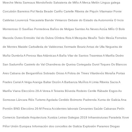
Moeche
Meira
Sarreaus
Mondoñedo
Salvaterra de Miño
A Merca
Melón
Lingua galega
Corcubión
Barreiros
Pol
Neda
Beade
Cariño
Cartelle
Ribeira de Piquín
Vilarmaior
Ponte
Caldelas
Lourenzá
Triacastela
Bande
Vimianzo
Debate do Estado da Autonomía
O Incio
Monterroso
O Saviñao
Pontedeva
Baños de Molgas
Santiso
As Neves
Arzúa
Miño
O Bolo
Maceda
Outes
Entroido
Val do Dubra
Oímbra
Rois
A Mezquita
Meaño
Toén
Mesía
Fornelos
de Montes
Maside
Carballeda de Valdeorras
Xermade
Beariz
Antas de Ulla
Negueira de
Muñiz
Dumbría
A Peroxa
Illas Atlánticas
A Baña
Vilar de Santos
Trasmiras
A Mariña
Dodro
San Sadurniño
Castrelo do Val
Chandrexa de Queixa
Cortegada
Ourol
Toques
Os Blancos
Ares
Cabana de Bergantiños
Sobrado
Oroso
A Pobra de Trives
Vilardevós
Moraña
Portas
Frades
Carral
A Veiga
Aranga
Baltar
Dozón
A Barbanza
Muíños
A Limia
Ribeira Sacra
A
Mariña
Viana
Eleccións 28-A
Verea
A Teixeira
Bóveda
Rodeiro
Cenlle
Rábade
Esgos
As
Somozas
Láncara
Riós
Turismo
Agolada
Cerdido
Boimorto
Padrenda
Xunta de Galicia
Ana
Pontón
BNG
Eleccións 26-M
Pesca
Accidentes laborais
Cervantes
Saúde
Cabanas
Petín
Comercio
Sanidade
Arquitectura
Xustiza
Letras Galegas 2019
Infraestruturas
Paradela
Xove
Piñor
Unión Europea
Información dos concellos de Galicia
Explosión Paramos
Drogas