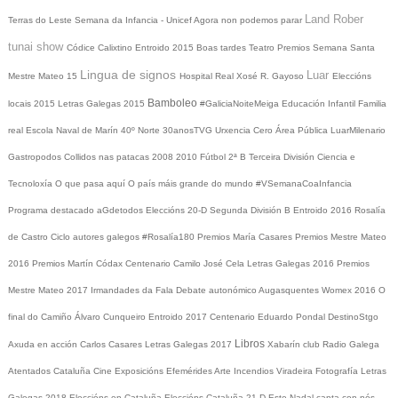
Land Rober
Terras do Leste
Semana da Infancia - Unicef
Agora non podemos parar
tunai show
Códice Calixtino
Entroido 2015
Boas tardes
Teatro
Premios
Semana Santa
Lingua de signos
Luar
Mestre Mateo 15
Hospital Real
Xosé R. Gayoso
Eleccións
Bamboleo
locais 2015
Letras Galegas 2015
#GaliciaNoiteMeiga
Educación Infantil
Familia
real
Escola Naval de Marín
40º Norte
30anosTVG
Urxencia Cero
Área Pública
LuarMilenario
Gastropodos
Collidos nas patacas
2008
2010
Fútbol 2ª B
Terceira División
Ciencia e
Tecnoloxía
O que pasa aquí
O país máis grande do mundo
#VSemanaCoaInfancia
Programa destacado
aGdetodos
Eleccións 20-D
Segunda División B
Entroido 2016
Rosalía
de Castro
Ciclo autores galegos
#Rosalía180
Premios María Casares
Premios Mestre Mateo
2016
Premios Martín Códax
Centenario Camilo José Cela
Letras Galegas 2016
Premios
Mestre Mateo 2017
Irmandades da Fala
Debate autonómico
Augasquentes
Womex 2016
O
final do Camiño
Álvaro Cunqueiro
Entroido 2017
Centenario Eduardo Pondal
DestinoStgo
Libros
Axuda en acción
Carlos Casares
Letras Galegas 2017
Xabarín club
Radio Galega
Atentados Cataluña
Cine
Exposicións
Efemérides
Arte
Incendios
Viradeira
Fotografía
Letras
Galegas 2018
Eleccións en Cataluña
Eleccións Cataluña 21-D
Este Nadal canta con nós