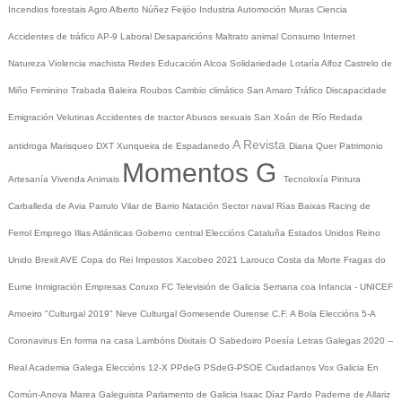
Incendios forestais
Agro
Alberto Núñez Feijóo
Industria
Automoción
Muras
Ciencia
Accidentes de tráfico
AP-9
Laboral
Desaparicións
Maltrato animal
Consumo
Internet
Natureza
Violencia machista
Redes
Educación
Alcoa
Solidariedade
Lotaría
Alfoz
Castrelo de
Miño
Feminino
Trabada
Baleira
Roubos
Cambio climático
San Amaro
Tráfico
Discapacidade
Emigración
Velutinas
Accidentes de tractor
Abusos sexuais
San Xoán de Río
Redada
A Revista
antidroga
Marisqueo
DXT
Xunqueira de Espadanedo
Diana Quer
Patrimonio
Momentos G
Artesanía
Vivenda
Animais
Tecnoloxía
Pintura
Carballeda de Avia
Parrulo
Vilar de Barrio
Natación
Sector naval
Rías Baixas
Racing de
Ferrol
Emprego
Illas Atlánticas
Goberno central
Eleccións
Cataluña
Estados Unidos
Reino
Unido
Brexit
AVE
Copa do Rei
Impostos
Xacobeo 2021
Larouco
Costa da Morte
Fragas do
Eume
Inmigración
Empresas
Coruxo FC
Televisión de Galicia
Semana coa Infancia - UNICEF
Amoeiro
"Culturgal 2019"
Neve
Culturgal
Gomesende
Ourense C.F.
A Bola
Eleccións 5-A
Coronavirus
En forma na casa
Lambóns Dixitais
O Sabedoiro
Poesía Letras Galegas 2020
--
Real Academia Galega
Eleccións 12-X
PPdeG
PSdeG-PSOE
Ciudadanos
Vox
Galicia En
Común-Anova
Marea Galeguista
Parlamento de Galicia
Isaac Díaz Pardo
Paderne de Allariz