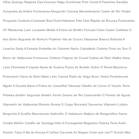
Viñas
Quiroga
Negreira
Oza-Cesuras
Valga
Gondomar
Poio
Cuntis
A Pastoriza
Sandiás
Xunqueira de Ambía
Ponteareas
Abegondo
Carnota
Montederramo
Castro de Rei
Tempo
Porqueira
Cerdedo-Cotobade
Baxi Ferrol
Atletismo
Friol
Club Rápido de Bouzas
Pontevedra
CF
Ribadumia
Laxe
Lousame
Melide
A Pobra do Brollón
Forcarei
Coles
Castro Caldelas
O
Irixo
Boiro
Nogueira de Ramuín
Paderne
Vila de Cruces
Vilasantar
Baiona
Boborás
A
Laracha
Sada
A Estrada
Pedrafita do Cebreiro
Narón
Carballedo
Cedeira
Porto do Son
O
Barco de Valdeorras
Ponteceso
Ciclismo
Folgoso do Courel
Caldas de Reis
Vilalba
Irixoa
Laza
Chantada
A Capela
Navia de Suarna
Pazos de Borbén
Sober
O Rosal
Mazaricos
Portomarín
Viana do Bolo
Allariz
Leiro
Catoira
Rairiz de Veiga
Bueu
Vedra
Pontedeume
Nigrán
A Guarda
Barro
A Pobra do Caramiñal
Taboada
Vilariño de Conso
O Vicedo
Tenis
Primeira división
Segunda división
Xente
Outeiro de Rei
Castroverde
O Pereiro de Aguiar
Vilamartín de Valdeorras
Riotorto
Burela
O Corgo
Becerreá
Sanxenxo
Vilamarín
Lobios
Bergondo
A Gudiña
Manzaneda
Valdoviño
O Valadouro
Malpica de Bergantiños
Santa
Comba
Mañón
Camiño de Santiago
Arbo
A Fonsagrada
Mugardos
Fisterra
Fene
Avión
Pantón
Trazo
A Illa de Arousa
A Cañiza
Crecente
As Nogais
Como que non?!
Guntín
Mos