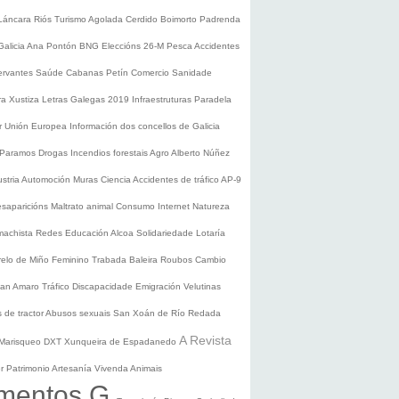
Láncara
Riós
Turismo
Agolada
Cerdido
Boimorto
Padrenda
Galicia
Ana Pontón
BNG
Eleccións 26-M
Pesca
Accidentes
ervantes
Saúde
Cabanas
Petín
Comercio
Sanidade
ura
Xustiza
Letras Galegas 2019
Infraestruturas
Paradela
r
Unión Europea
Información dos concellos de Galicia
 Paramos
Drogas
Incendios forestais
Agro
Alberto Núñez
ustria
Automoción
Muras
Ciencia
Accidentes de tráfico
AP-9
saparicións
Maltrato animal
Consumo
Internet
Natureza
 machista
Redes
Educación
Alcoa
Solidariedade
Lotaría
relo de Miño
Feminino
Trabada
Baleira
Roubos
Cambio
an Amaro
Tráfico
Discapacidade
Emigración
Velutinas
 de tractor
Abusos sexuais
San Xoán de Río
Redada
A Revista
Marisqueo
DXT
Xunqueira de Espadanedo
er
Patrimonio
Artesanía
Vivenda
Animais
mentos G