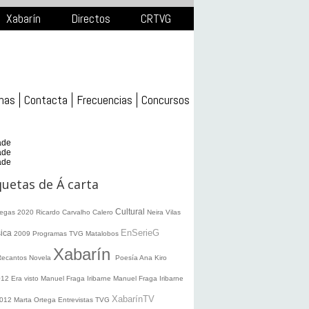
Xabarín
Directos
CRTVG
mas
Contacta
Frecuencias
Concursos
ade
ade
ade
quetas de Á carta
Cultural
legas 2020
Ricardo Carvalho Calero
Neira Vilas
EnSerieG
ica
2009
Programas TVG
Matalobos
Xabarín
Recantos
Novela
Poesía
Ana Kiro
012
Era visto
Manuel Fraga Iribarne
Manuel Fraga Iribarne
XabarínTV
2012
Marta Ortega
Entrevistas TVG