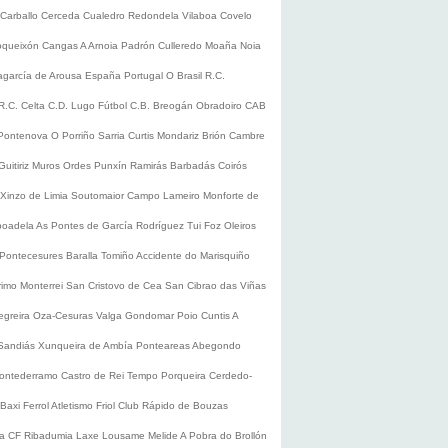
Carballo
Cerceda
Cualedro
Redondela
Vilaboa
Covelo
oqueixón
Cangas
A Arnoia
Padrón
Culleredo
Moaña
Noia
lagarcía de Arousa
España
Portugal
O Brasil
R.C.
R.C. Celta
C.D. Lugo
Fútbol
C.B. Breogán
Obradoiro CAB
Pontenova
O Porriño
Sarria
Curtis
Mondariz
Brión
Cambre
Guitiriz
Muros
Ordes
Punxín
Ramirás
Barbadás
Coirós
Xinzo de Limia
Soutomaior
Campo Lameiro
Monforte de
boadela
As Pontes de García Rodríguez
Tui
Foz
Oleiros
Pontecesures
Baralla
Tomiño
Accidente do Marisquiño
rimo
Monterrei
San Cristovo de Cea
San Cibrao das Viñas
egreira
Oza-Cesuras
Valga
Gondomar
Poio
Cuntis
A
Sandiás
Xunqueira de Ambía
Ponteareas
Abegondo
ontederramo
Castro de Rei
Tempo
Porqueira
Cerdedo-
Baxi Ferrol
Atletismo
Friol
Club Rápido de Bouzas
ra CF
Ribadumia
Laxe
Lousame
Melide
A Pobra do Brollón