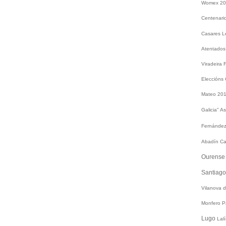
Womex 2
Centenari
Casares
L
Atentados
Viradeira
Eleccións
Mateo 20
Galicia"
As
Fernández
Abadín
Ca
Ourens
Santiag
Vilanova 
Monfero
P
Lugo
Lal