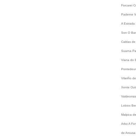
Forcarei
C
Paderne
V
A Estrada
Son
O Bar
Caldas de
Suarna
Pa
Viana do 
Pontede
Vilariño 
Xente
Out
Valdeorra
Lobios
Be
Malpica d
Arbo
A Fo
de Arousa