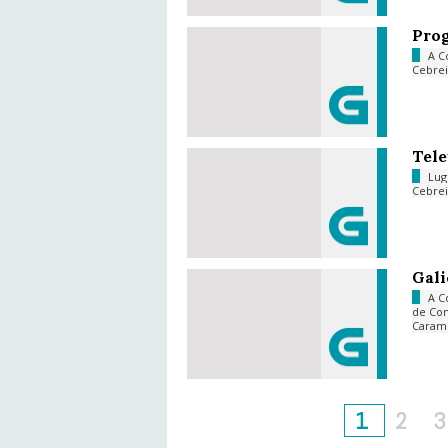
Pro
A C
Cebrei
Tele
Lu
Cebre
Gali
A C
de Co
Caram
1
2
3