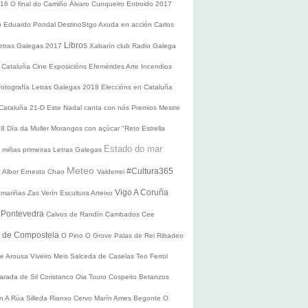
016
O final do Camiño
Álvaro Cunqueiro
Entroido 2017
o Eduardo Pondal
DestinoStgo
Axuda en acción
Carlos
Libros
etras Galegas 2017
Xabarín club
Radio Galega
 Cataluña
Cine
Exposicións
Efemérides
Arte
Incendios
Fotografía
Letras Galegas 2018
Eleccións en Cataluña
 Cataluña 21-D
Este Nadal canta con nós
Premios Mestre
18
Día da Muller
Morangos con açúcar
"Reto Estrella
Estado do mar
 miñas primeiras Letras Galegas
Meteo
#Cultura365
 Albor
Ernesto Chao
Valderrei
Vigo
A Coruña
mariñas
Zas
Verín
Escultura
Arteixo
e
Pontevedra
Calvos de Randín
Cambados
Cee
o de Compostela
O Pino
O Grove
Palas de Rei
Ribadeo
de Arousa
Viveiro
Meis
Salceda de Caselas
Teo
Ferrol
arada de Sil
Coristanco
Oia
Touro
Cospeito
Betanzos
ín
A Rúa
Silleda
Rianxo
Cervo
Marín
Ames
Begonte
O