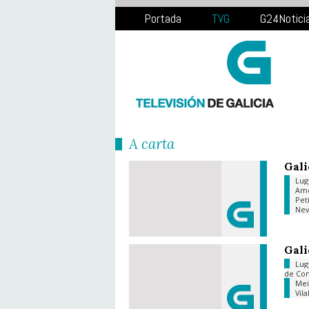
Portada
TVG
G24Notici
Á carta
Gali
Lu
Am
Pet
Ne
Gali
Lu
de Co
Me
Vil