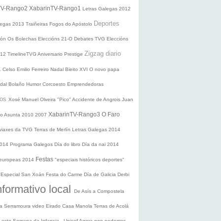
TV-Rango2
XabarinTV-Rango1
Letras Galegas 2012
Deportes
legas
2013
Traiñeiras
Fogos do Apóstolo
ción
Os Bolechas
Eleccións 21-O
Debates TVG
Eleccións
Zigzag diario
012
TimelineTVG
Aniversario Prestige
1
Celso Emilio Ferreiro
Nadal
Bieito XVI
O novo papa
idal Bolaño
Humor
Corcoesto
Emprendedoras
sos
Xosé Manuel Olveira "Pico"
Accidente de Angrois
Juan
XabarinTV-Rango3
O Faro
o Asunta
2010
2007
 viaxes da TVG
Terras de Merlín
Letras Galegas 2014
2014
Programa Galegos
Día do libro
Día da nai
2014
Festas
 europeas 2014
"especiais históricos deportes"
n
Especial San Xoán
Festa do Carme
Día de Galicia
Derbi
nformativo local
De Asís a Compostela
ra
Serramoura video
Eirado
Casa Manola
Terras de Acolá
 Leste
Semana da Infancia - Unicef
Agora non podemos