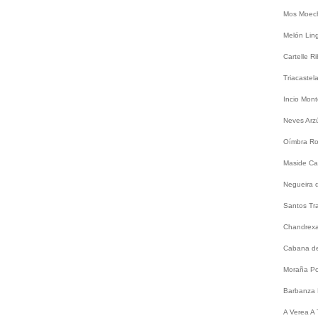
Mos
Moec
Melón
Lin
Cartelle
Ri
Triacastel
Incio
Mont
Neves
Arz
Oímbra
Ro
Maside
Ca
Negueira 
Santos
Tr
Chandrex
Cabana de
Moraña
Po
Barbanza
A
Verea
A 