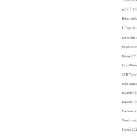
Lan
parar
Boas tard
Lingua 
Eleccións
#GaliciaN
Marín
40º
LuarMilen
2ª B
Terce
máis gra
aGdetodo
Rosalía d
Casares
P
Centenari
Mateo 20