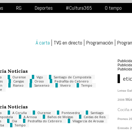
as
RG
Deportes
#Cultura365
O tempo
Á carta
TVG en directo
Programación
Progra
Publicid
Publicid
Publicid
cia Noticias
go
Ourense
Vigo
Santiago de Compostela
eti
es
Cangas
Oroso
Pedrafita do Cebreiro
ín
Rianxo
Sanxenxo
Viveiro
Tempo
ve
Letras Ga
Mús
2006
cia Noticias
Cociña
go
A Coruña
Ourense
Pontevedra
Santiago
mpostela
A Arnoia
Baños de Molgas
Caldas de Reis
Promos
2
is
Oia
Pedrafita do Cebreiro
Vilagarcía de Arousa
alba
Tempo
Entroido 