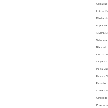
Carballiño
Lobeira
B
Ribeira
Vi
Deportivo
A Lama
A 
Celanova
Ribadavia
Lemos
Ta
Ortigueira
Muxía
Ent
Quiroga
N
Pastoriza
Carnota
M
Cotobade
Ponteved