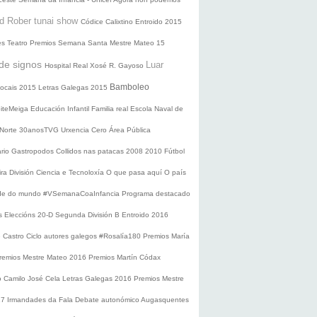
d Rober tunai show
Códice Calixtino
Entroido 2015
es
Teatro
Premios
Semana Santa
Mestre Mateo 15
de signos
Luar
Hospital Real
Xosé R. Gayoso
Bamboleo
 locais 2015
Letras Galegas 2015
oiteMeiga
Educación Infantil
Familia real
Escola Naval de
 Norte
30anosTVG
Urxencia Cero
Área Pública
ario
Gastropodos
Collidos nas patacas
2008
2010
Fútbol
ira División
Ciencia e Tecnoloxía
O que pasa aquí
O país
nde do mundo
#VSemanaCoaInfancia
Programa destacado
s
Eleccións 20-D
Segunda División B
Entroido 2016
e Castro
Ciclo autores galegos
#Rosalía180
Premios María
remios Mestre Mateo 2016
Premios Martín Códax
o Camilo José Cela
Letras Galegas 2016
Premios Mestre
17
Irmandades da Fala
Debate autonómico
Augasquentes