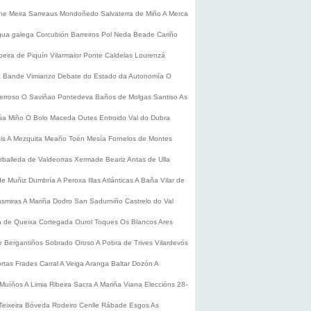
he
Meira
Sarreaus
Mondoñedo
Salvaterra de Miño
A Merca
gua galega
Corcubión
Barreiros
Pol
Neda
Beade
Cariño
beira de Piquín
Vilarmaior
Ponte Caldelas
Lourenzá
a
Bande
Vimianzo
Debate do Estado da Autonomía
O
erroso
O Saviñao
Pontedeva
Baños de Molgas
Santiso
As
úa
Miño
O Bolo
Maceda
Outes
Entroido
Val do Dubra
is
A Mezquita
Meaño
Toén
Mesía
Fornelos de Montes
rballeda de Valdeorras
Xermade
Beariz
Antas de Ulla
de Muñiz
Dumbría
A Peroxa
Illas Atlánticas
A Baña
Vilar de
asmiras
A Mariña
Dodro
San Sadurniño
Castrelo do Val
a de Queixa
Cortegada
Ourol
Toques
Os Blancos
Ares
 Bergantiños
Sobrado
Oroso
A Pobra de Trives
Vilardevós
rtas
Frades
Carral
A Veiga
Aranga
Baltar
Dozón
A
Muíños
A Limia
Ribeira Sacra
A Mariña
Viana
Eleccións 28-
Teixeira
Bóveda
Rodeiro
Cenlle
Rábade
Esgos
As