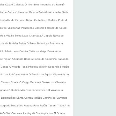
oles
Castro Caldelas
O Irixo
Boiro
Nogueira de Ramuín
ila de Cruces
Vilasantar
Baiona
Boborás
A Laracha
Sada
Pedrafita do Cebreiro
Narón
Carballedo
Cedeira
Porto do
co de Valdeorras
Ponteceso
Ciclismo
Folgoso do Courel
 Reis
Vilalba
Irixoa
Laza
Chantada
A Capela
Navia de
zos de Borbén
Sober
O Rosal
Mazaricos
Portomarín
Bolo
Allariz
Leiro
Catoira
Rairiz de Veiga
Bueu
Vedra
ume
Nigrán
A Guarda
Barro
A Pobra do Caramiñal
Taboada
de Conso
O Vicedo
Tenis
Primeira división
Segunda división
eiro de Rei
Castroverde
O Pereiro de Aguiar
Vilamartín de
s
Riotorto
Burela
O Corgo
Becerreá
Sanxenxo
Vilamarín
rgondo
A Gudiña
Manzaneda
Valdoviño
O Valadouro
e Bergantiños
Santa Comba
Mañón
Camiño de Santiago
nsagrada
Mugardos
Fisterra
Fene
Avión
Pantón
Trazo
A Illa
A Cañiza
Crecente
As Nogais
Como que non?!
Guntín