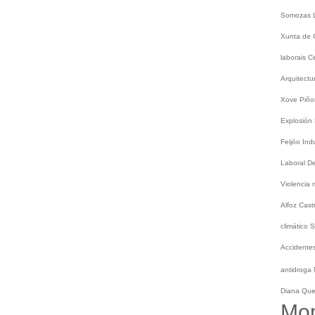
Somozas
Xunta de 
laborais
C
Arquitect
Xove
Piño
Explosión
Feijóo
Ind
Laboral
De
Violencia
Alfoz
Cast
climático
S
Accidentes
antidroga
Diana Qu
Mo