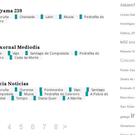
Xabarin
grama 239
Letras Ga
oruña
Chantada
Lalín
Muxía
Pedrafita do
ro
Investiga
Galicia_2
tvG2
201
xornal Mediodía
Roberto V
go
Vigo
Santiago de Compostela
Pedrafita do
iro
Costa da Morte
Concur
Pardo
Cas
Series de
cia Noticias
Entroido 
oruña
Ourense
Pontevedra
Vigo
Santiago
mpostela
Muxía
Pedrafita do Cebreiro
A Pobra do
iñal
Tempo
Diana Quer
A Mariña
Eleccións
San Xoá
I
galego
4
5
6
7
8
>
Serramou
Terras do