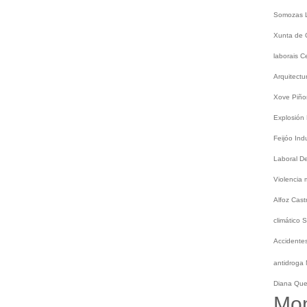
Somozas
Xunta de 
laborais
C
Arquitect
Xove
Piño
Explosión
Feijóo
Ind
Laboral
De
Violencia
Alfoz
Cast
climático
S
Accidentes
antidroga
Diana Qu
Mo