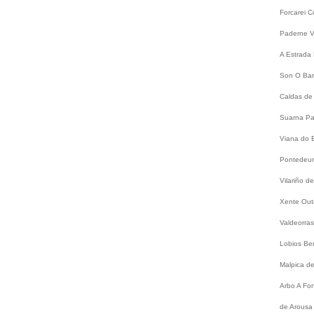
Forcarei
C
Paderne
V
A Estrada
Son
O Bar
Caldas de
Suarna
Pa
Viana do 
Pontede
Vilariño 
Xente
Out
Valdeorra
Lobios
Be
Malpica d
Arbo
A Fo
de Arousa