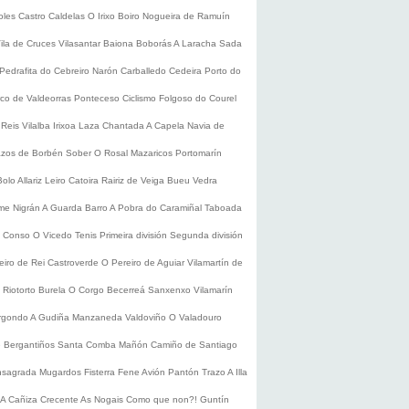
oles
Castro Caldelas
O Irixo
Boiro
Nogueira de Ramuín
ila de Cruces
Vilasantar
Baiona
Boborás
A Laracha
Sada
Pedrafita do Cebreiro
Narón
Carballedo
Cedeira
Porto do
co de Valdeorras
Ponteceso
Ciclismo
Folgoso do Courel
 Reis
Vilalba
Irixoa
Laza
Chantada
A Capela
Navia de
zos de Borbén
Sober
O Rosal
Mazaricos
Portomarín
Bolo
Allariz
Leiro
Catoira
Rairiz de Veiga
Bueu
Vedra
ume
Nigrán
A Guarda
Barro
A Pobra do Caramiñal
Taboada
de Conso
O Vicedo
Tenis
Primeira división
Segunda división
eiro de Rei
Castroverde
O Pereiro de Aguiar
Vilamartín de
s
Riotorto
Burela
O Corgo
Becerreá
Sanxenxo
Vilamarín
rgondo
A Gudiña
Manzaneda
Valdoviño
O Valadouro
e Bergantiños
Santa Comba
Mañón
Camiño de Santiago
nsagrada
Mugardos
Fisterra
Fene
Avión
Pantón
Trazo
A Illa
A Cañiza
Crecente
As Nogais
Como que non?!
Guntín