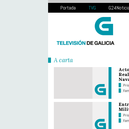
Portada
TVG
G24Notici
Á carta
Acto
Real
Nava
Pro
Fam
Entr
Mili
Pro
Fam