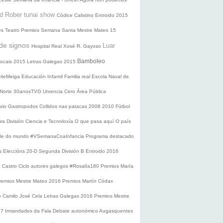
d Rober tunai show
Códice Calixtino
Entroido 2015
es
Teatro
Premios
Semana Santa
Mestre Mateo 15
de signos
Luar
Hospital Real
Xosé R. Gayoso
Bamboleo
 locais 2015
Letras Galegas 2015
oiteMeiga
Educación Infantil
Familia real
Escola Naval de
 Norte
30anosTVG
Urxencia Cero
Área Pública
ario
Gastropodos
Collidos nas patacas
2008
2010
Fútbol
ira División
Ciencia e Tecnoloxía
O que pasa aquí
O país
nde do mundo
#VSemanaCoaInfancia
Programa destacado
s
Eleccións 20-D
Segunda División B
Entroido 2016
e Castro
Ciclo autores galegos
#Rosalía180
Premios María
remios Mestre Mateo 2016
Premios Martín Códax
o Camilo José Cela
Letras Galegas 2016
Premios Mestre
17
Irmandades da Fala
Debate autonómico
Augasquentes