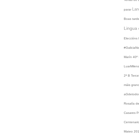
Lan
parar
Boas tard
Lingua 
Eleccións
#GaliciaN
Marín
40º
LuarMilen
2ª B
Terce
máis gra
aGdetodo
Rosalía d
Casares
P
Centenari
Mateo 20