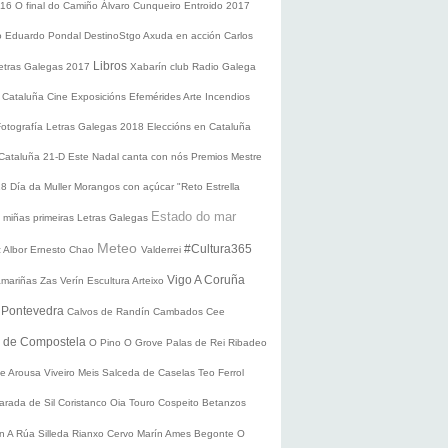
016
O final do Camiño
Álvaro Cunqueiro
Entroido 2017
o Eduardo Pondal
DestinoStgo
Axuda en acción
Carlos
Libros
etras Galegas 2017
Xabarín club
Radio Galega
 Cataluña
Cine
Exposicións
Efemérides
Arte
Incendios
Fotografía
Letras Galegas 2018
Eleccións en Cataluña
 Cataluña 21-D
Este Nadal canta con nós
Premios Mestre
18
Día da Muller
Morangos con açúcar
"Reto Estrella
Estado do mar
 miñas primeiras Letras Galegas
Meteo
#Cultura365
 Albor
Ernesto Chao
Valderrei
Vigo
A Coruña
mariñas
Zas
Verín
Escultura
Arteixo
e
Pontevedra
Calvos de Randín
Cambados
Cee
o de Compostela
O Pino
O Grove
Palas de Rei
Ribadeo
de Arousa
Viveiro
Meis
Salceda de Caselas
Teo
Ferrol
arada de Sil
Coristanco
Oia
Touro
Cospeito
Betanzos
ín
A Rúa
Silleda
Rianxo
Cervo
Marín
Ames
Begonte
O