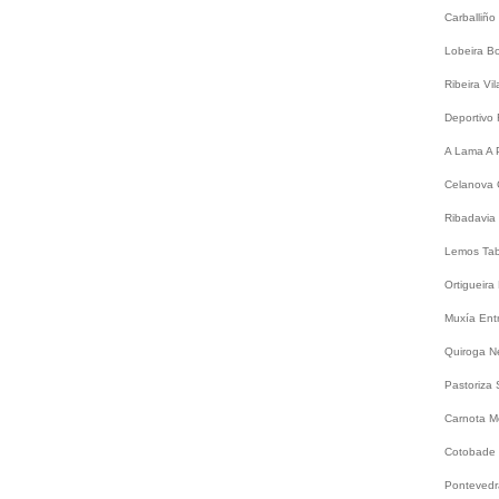
Carballiño
Lobeira
B
Ribeira
Vi
Deportivo
A Lama
A 
Celanova
Ribadavia
Lemos
Ta
Ortigueira
Muxía
Ent
Quiroga
N
Pastoriza
Carnota
M
Cotobade
Ponteved