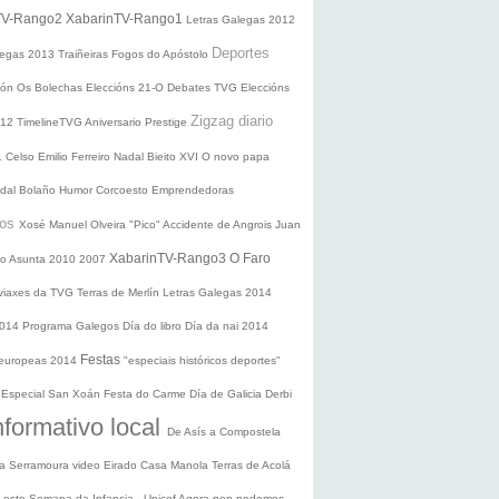
TV-Rango2
XabarinTV-Rango1
Letras Galegas 2012
Deportes
legas
2013
Traiñeiras
Fogos do Apóstolo
ción
Os Bolechas
Eleccións 21-O
Debates TVG
Eleccións
Zigzag diario
012
TimelineTVG
Aniversario Prestige
1
Celso Emilio Ferreiro
Nadal
Bieito XVI
O novo papa
idal Bolaño
Humor
Corcoesto
Emprendedoras
sos
Xosé Manuel Olveira "Pico"
Accidente de Angrois
Juan
XabarinTV-Rango3
O Faro
o Asunta
2010
2007
 viaxes da TVG
Terras de Merlín
Letras Galegas 2014
2014
Programa Galegos
Día do libro
Día da nai
2014
Festas
 europeas 2014
"especiais históricos deportes"
n
Especial San Xoán
Festa do Carme
Día de Galicia
Derbi
nformativo local
De Asís a Compostela
ra
Serramoura video
Eirado
Casa Manola
Terras de Acolá
 Leste
Semana da Infancia - Unicef
Agora non podemos