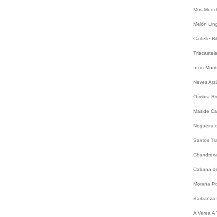
Mos
Moec
Melón
Lin
Cartelle
Ri
Triacastel
Incio
Mont
Neves
Arz
Oímbra
Ro
Maside
Ca
Negueira 
Santos
Tr
Chandrex
Cabana de
Moraña
Po
Barbanza
A
Verea
A 