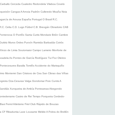
Carballo
Cerceda
Cualedro
Redondela
Vilaboa
Covelo
oqueixón
Cangas
A Arnoia
Padrón
Culleredo
Moaña
Noia
lagarcía de Arousa
España
Portugal
O Brasil
R.C.
R.C. Celta
C.D. Lugo
Fútbol
C.B. Breogán
Obradoiro CAB
Pontenova
O Porriño
Sarria
Curtis
Mondariz
Brión
Cambre
Guitiriz
Muros
Ordes
Punxín
Ramirás
Barbadás
Coirós
Xinzo de Limia
Soutomaior
Campo Lameiro
Monforte de
boadela
As Pontes de García Rodríguez
Tui
Foz
Oleiros
Pontecesures
Baralla
Tomiño
Accidente do Marisquiño
rimo
Monterrei
San Cristovo de Cea
San Cibrao das Viñas
egreira
Oza-Cesuras
Valga
Gondomar
Poio
Cuntis
A
Sandiás
Xunqueira de Ambía
Ponteareas
Abegondo
ontederramo
Castro de Rei
Tempo
Porqueira
Cerdedo-
Baxi Ferrol
Atletismo
Friol
Club Rápido de Bouzas
ra CF
Ribadumia
Laxe
Lousame
Melide
A Pobra do Brollón