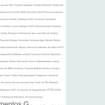
Láncara
Riós
Turismo
Agolada
Cerdido
Boimorto
Padrenda
Galicia
Ana Pontón
BNG
Eleccións 26-M
Pesca
Accidentes
ervantes
Saúde
Cabanas
Petín
Comercio
Sanidade
ura
Xustiza
Letras Galegas 2019
Infraestruturas
Paradela
r
Unión Europea
Información dos concellos de Galicia
 Paramos
Drogas
Incendios forestais
Agro
Alberto Núñez
ustria
Automoción
Muras
Ciencia
Accidentes de tráfico
AP-9
saparicións
Maltrato animal
Consumo
Internet
Natureza
 machista
Redes
Educación
Alcoa
Solidariedade
Lotaría
relo de Miño
Feminino
Trabada
Baleira
Roubos
Cambio
an Amaro
Tráfico
Discapacidade
Emigración
Velutinas
 de tractor
Abusos sexuais
San Xoán de Río
Redada
A Revista
Marisqueo
DXT
Xunqueira de Espadanedo
er
Patrimonio
Artesanía
Vivenda
Animais
mentos G