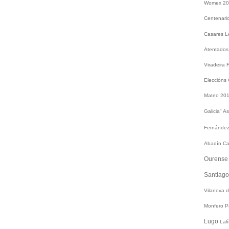
Womex 2
Centenari
Casares
L
Atentados
Viradeira
Eleccións
Mateo 20
Galicia"
As
Fernández
Abadín
Ca
Ourens
Santiag
Vilanova 
Monfero
P
Lugo
Lal