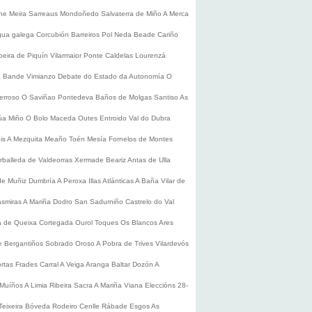
he
Meira
Sarreaus
Mondoñedo
Salvaterra de Miño
A Merca
gua galega
Corcubión
Barreiros
Pol
Neda
Beade
Cariño
beira de Piquín
Vilarmaior
Ponte Caldelas
Lourenzá
a
Bande
Vimianzo
Debate do Estado da Autonomía
O
erroso
O Saviñao
Pontedeva
Baños de Molgas
Santiso
As
úa
Miño
O Bolo
Maceda
Outes
Entroido
Val do Dubra
is
A Mezquita
Meaño
Toén
Mesía
Fornelos de Montes
rballeda de Valdeorras
Xermade
Beariz
Antas de Ulla
de Muñiz
Dumbría
A Peroxa
Illas Atlánticas
A Baña
Vilar de
asmiras
A Mariña
Dodro
San Sadurniño
Castrelo do Val
a de Queixa
Cortegada
Ourol
Toques
Os Blancos
Ares
 Bergantiños
Sobrado
Oroso
A Pobra de Trives
Vilardevós
rtas
Frades
Carral
A Veiga
Aranga
Baltar
Dozón
A
Muíños
A Limia
Ribeira Sacra
A Mariña
Viana
Eleccións 28-
Teixeira
Bóveda
Rodeiro
Cenlle
Rábade
Esgos
As