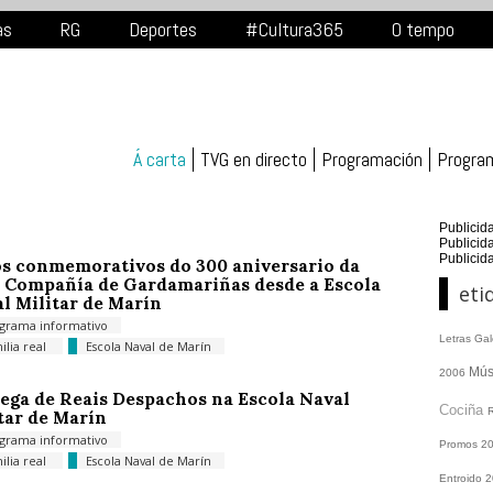
as
RG
Deportes
#Cultura365
O tempo
Á carta
TVG en directo
Programación
Progra
Publicid
Publicid
Publicid
s conmemorativos do 300 aniversario da
 Compañía de Gardamariñas desde a Escola
eti
l Militar de Marín
grama informativo
Letras Ga
ilia real
Escola Naval de Marín
Mús
2006
ega de Reais Despachos na Escola Naval
Cociña
tar de Marín
grama informativo
Promos
2
ilia real
Escola Naval de Marín
Entroido 