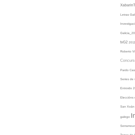
Xabarin
Letras Ga
Investiga
Galicia_2
tvG2
201
Roberto V
Concur
Pardo
Cas
Series de
Entroido 
Eleccións
San Xoá
I
galego
Serramou
Terras do