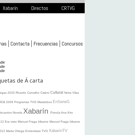
Xabarín
Directos
CRTVG
mas
Contacta
Frecuencias
Concursos
ade
ade
ade
quetas de Á carta
Cultural
legas 2020
Ricardo Carvalho Calero
Neira Vilas
EnSerieG
ica
2009
Programas TVG
Matalobos
Xabarín
Recantos
Novela
Poesía
Ana Kiro
012
Era visto
Manuel Fraga Iribarne
Manuel Fraga Iribarne
XabarínTV
2012
Marta Ortega
Entrevistas TVG