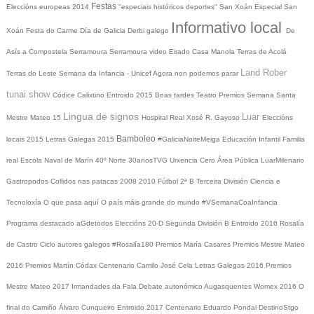
Festas
Eleccións europeas 2014
"especiais históricos deportes"
San Xoán
Especial San
Informativo local
Xoán
Festa do Carme
Día de Galicia
Derbi galego
De
Asís a Compostela
Serramoura
Serramoura video
Eirado
Casa Manola
Terras de Acolá
Land Rober
Terras do Leste
Semana da Infancia - Unicef
Agora non podemos parar
tunai show
Códice Calixtino
Entroido 2015
Boas tardes
Teatro
Premios
Semana Santa
Lingua de signos
Luar
Mestre Mateo 15
Hospital Real
Xosé R. Gayoso
Eleccións
Bamboleo
locais 2015
Letras Galegas 2015
#GaliciaNoiteMeiga
Educación Infantil
Familia
real
Escola Naval de Marín
40º Norte
30anosTVG
Urxencia Cero
Área Pública
LuarMilenario
Gastropodos
Collidos nas patacas
2008
2010
Fútbol 2ª B
Terceira División
Ciencia e
Tecnoloxía
O que pasa aquí
O país máis grande do mundo
#VSemanaCoaInfancia
Programa destacado
aGdetodos
Eleccións 20-D
Segunda División B
Entroido 2016
Rosalía
de Castro
Ciclo autores galegos
#Rosalía180
Premios María Casares
Premios Mestre Mateo
2016
Premios Martín Códax
Centenario Camilo José Cela
Letras Galegas 2016
Premios
Mestre Mateo 2017
Irmandades da Fala
Debate autonómico
Augasquentes
Womex 2016
O
final do Camiño
Álvaro Cunqueiro
Entroido 2017
Centenario Eduardo Pondal
DestinoStgo