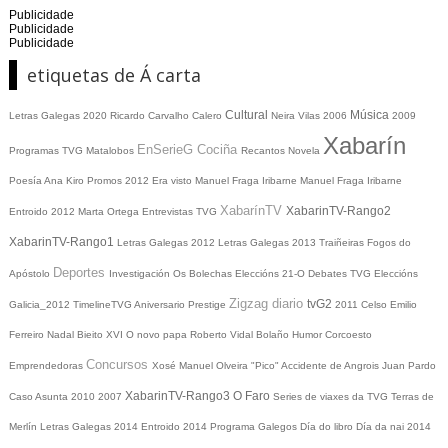
Publicidade
Publicidade
Publicidade
etiquetas de Á carta
Cultural
Música
Letras Galegas 2020
Ricardo Carvalho Calero
Neira Vilas
2006
2009
Xabarín
EnSerieG
Cociña
Programas TVG
Matalobos
Recantos
Novela
Poesía
Ana Kiro
Promos
2012
Era visto
Manuel Fraga Iribarne
Manuel Fraga Iribarne
XabarínTV
XabarinTV-Rango2
Entroido 2012
Marta Ortega
Entrevistas TVG
XabarinTV-Rango1
Letras Galegas 2012
Letras Galegas
2013
Traiñeiras
Fogos do
Deportes
Apóstolo
Investigación
Os Bolechas
Eleccións 21-O
Debates TVG
Eleccións
Zigzag diario
tvG2
Galicia_2012
TimelineTVG
Aniversario Prestige
2011
Celso Emilio
Ferreiro
Nadal
Bieito XVI
O novo papa
Roberto Vidal Bolaño
Humor
Corcoesto
Concursos
Emprendedoras
Xosé Manuel Olveira "Pico"
Accidente de Angrois
Juan Pardo
XabarinTV-Rango3
O Faro
Caso Asunta
2010
2007
Series de viaxes da TVG
Terras de
Merlín
Letras Galegas 2014
Entroido 2014
Programa Galegos
Día do libro
Día da nai
2014