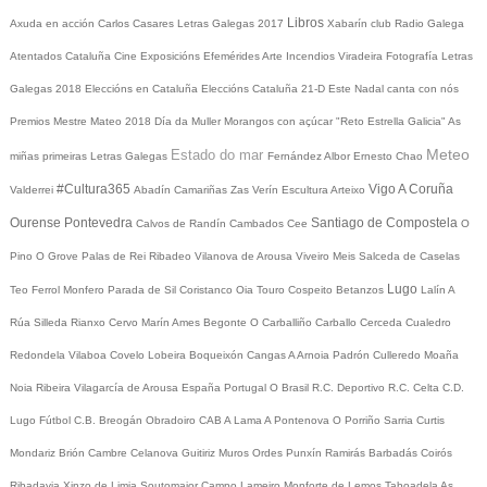
Libros
Axuda en acción
Carlos Casares
Letras Galegas 2017
Xabarín club
Radio Galega
Atentados Cataluña
Cine
Exposicións
Efemérides
Arte
Incendios
Viradeira
Fotografía
Letras
Galegas 2018
Eleccións en Cataluña
Eleccións Cataluña 21-D
Este Nadal canta con nós
Premios Mestre Mateo 2018
Día da Muller
Morangos con açúcar
"Reto Estrella Galicia"
As
Meteo
Estado do mar
miñas primeiras Letras Galegas
Fernández Albor
Ernesto Chao
#Cultura365
Vigo
A Coruña
Valderrei
Abadín
Camariñas
Zas
Verín
Escultura
Arteixo
Ourense
Pontevedra
Santiago de Compostela
Calvos de Randín
Cambados
Cee
O
Pino
O Grove
Palas de Rei
Ribadeo
Vilanova de Arousa
Viveiro
Meis
Salceda de Caselas
Lugo
Teo
Ferrol
Monfero
Parada de Sil
Coristanco
Oia
Touro
Cospeito
Betanzos
Lalín
A
Rúa
Silleda
Rianxo
Cervo
Marín
Ames
Begonte
O Carballiño
Carballo
Cerceda
Cualedro
Redondela
Vilaboa
Covelo
Lobeira
Boqueixón
Cangas
A Arnoia
Padrón
Culleredo
Moaña
Noia
Ribeira
Vilagarcía de Arousa
España
Portugal
O Brasil
R.C. Deportivo
R.C. Celta
C.D.
Lugo
Fútbol
C.B. Breogán
Obradoiro CAB
A Lama
A Pontenova
O Porriño
Sarria
Curtis
Mondariz
Brión
Cambre
Celanova
Guitiriz
Muros
Ordes
Punxín
Ramirás
Barbadás
Coirós
Ribadavia
Xinzo de Limia
Soutomaior
Campo Lameiro
Monforte de Lemos
Taboadela
As