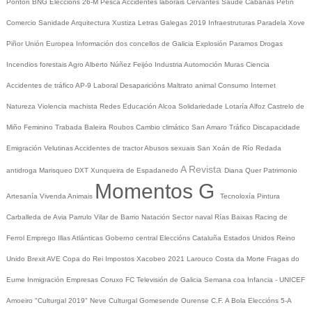
Pontón
BNG
Eleccións 26-M
Pesca
Accidentes laborais
Cervantes
Saúde
Cabanas
Petín
Comercio
Sanidade
Arquitectura
Xustiza
Letras Galegas 2019
Infraestruturas
Paradela
Xove
Piñor
Unión Europea
Información dos concellos de Galicia
Explosión Paramos
Drogas
Incendios forestais
Agro
Alberto Núñez Feijóo
Industria
Automoción
Muras
Ciencia
Accidentes de tráfico
AP-9
Laboral
Desaparicións
Maltrato animal
Consumo
Internet
Natureza
Violencia machista
Redes
Educación
Alcoa
Solidariedade
Lotaría
Alfoz
Castrelo de
Miño
Feminino
Trabada
Baleira
Roubos
Cambio climático
San Amaro
Tráfico
Discapacidade
Emigración
Velutinas
Accidentes de tractor
Abusos sexuais
San Xoán de Río
Redada
A Revista
antidroga
Marisqueo
DXT
Xunqueira de Espadanedo
Diana Quer
Patrimonio
Momentos G
Artesanía
Vivenda
Animais
Tecnoloxía
Pintura
Carballeda de Avia
Parrulo
Vilar de Barrio
Natación
Sector naval
Rías Baixas
Racing de
Ferrol
Emprego
Illas Atlánticas
Goberno central
Eleccións
Cataluña
Estados Unidos
Reino
Unido
Brexit
AVE
Copa do Rei
Impostos
Xacobeo 2021
Larouco
Costa da Morte
Fragas do
Eume
Inmigración
Empresas
Coruxo FC
Televisión de Galicia
Semana coa Infancia - UNICEF
Amoeiro
"Culturgal 2019"
Neve
Culturgal
Gomesende
Ourense C.F.
A Bola
Eleccións 5-A