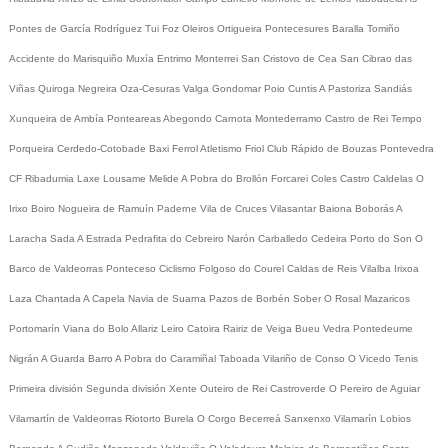
Pontes de García Rodríguez
Tui
Foz
Oleiros
Ortigueira
Pontecesures
Baralla
Tomiño
Accidente do Marisquiño
Muxía
Entrimo
Monterrei
San Cristovo de Cea
San Cibrao das
Viñas
Quiroga
Negreira
Oza-Cesuras
Valga
Gondomar
Poio
Cuntis
A Pastoriza
Sandiás
Xunqueira de Ambía
Ponteareas
Abegondo
Carnota
Montederramo
Castro de Rei
Tempo
Porqueira
Cerdedo-Cotobade
Baxi Ferrol
Atletismo
Friol
Club Rápido de Bouzas
Pontevedra
CF
Ribadumia
Laxe
Lousame
Melide
A Pobra do Brollón
Forcarei
Coles
Castro Caldelas
O
Irixo
Boiro
Nogueira de Ramuín
Paderne
Vila de Cruces
Vilasantar
Baiona
Boborás
A
Laracha
Sada
A Estrada
Pedrafita do Cebreiro
Narón
Carballedo
Cedeira
Porto do Son
O
Barco de Valdeorras
Ponteceso
Ciclismo
Folgoso do Courel
Caldas de Reis
Vilalba
Irixoa
Laza
Chantada
A Capela
Navia de Suarna
Pazos de Borbén
Sober
O Rosal
Mazaricos
Portomarín
Viana do Bolo
Allariz
Leiro
Catoira
Rairiz de Veiga
Bueu
Vedra
Pontedeume
Nigrán
A Guarda
Barro
A Pobra do Caramiñal
Taboada
Vilariño de Conso
O Vicedo
Tenis
Primeira división
Segunda división
Xente
Outeiro de Rei
Castroverde
O Pereiro de Aguiar
Vilamartín de Valdeorras
Riotorto
Burela
O Corgo
Becerreá
Sanxenxo
Vilamarín
Lobios