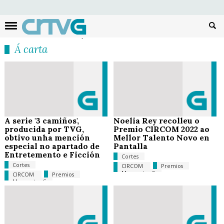
Busc
Á carta
A serie '3 camiños',
Noelia Rey recolleu o
producida por TVG,
Premio CIRCOM 2022 ao
obtivo unha mención
Mellor Talento Novo en
especial no apartado de
Pantalla
Entretemento e Ficción
Cortes
Cortes
CIRCOM
Premios
Momentos G
CIRCOM
Premios
Momentos G