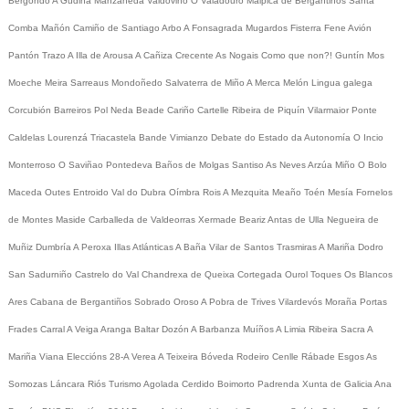
Bergondo
A Gudiña
Manzaneda
Valdoviño
O Valadouro
Malpica de Bergantiños
Santa
Comba
Mañón
Camiño de Santiago
Arbo
A Fonsagrada
Mugardos
Fisterra
Fene
Avión
Pantón
Trazo
A Illa de Arousa
A Cañiza
Crecente
As Nogais
Como que non?!
Guntín
Mos
Moeche
Meira
Sarreaus
Mondoñedo
Salvaterra de Miño
A Merca
Melón
Lingua galega
Corcubión
Barreiros
Pol
Neda
Beade
Cariño
Cartelle
Ribeira de Piquín
Vilarmaior
Ponte
Caldelas
Lourenzá
Triacastela
Bande
Vimianzo
Debate do Estado da Autonomía
O Incio
Monterroso
O Saviñao
Pontedeva
Baños de Molgas
Santiso
As Neves
Arzúa
Miño
O Bolo
Maceda
Outes
Entroido
Val do Dubra
Oímbra
Rois
A Mezquita
Meaño
Toén
Mesía
Fornelos
de Montes
Maside
Carballeda de Valdeorras
Xermade
Beariz
Antas de Ulla
Negueira de
Muñiz
Dumbría
A Peroxa
Illas Atlánticas
A Baña
Vilar de Santos
Trasmiras
A Mariña
Dodro
San Sadurniño
Castrelo do Val
Chandrexa de Queixa
Cortegada
Ourol
Toques
Os Blancos
Ares
Cabana de Bergantiños
Sobrado
Oroso
A Pobra de Trives
Vilardevós
Moraña
Portas
Frades
Carral
A Veiga
Aranga
Baltar
Dozón
A Barbanza
Muíños
A Limia
Ribeira Sacra
A
Mariña
Viana
Eleccións 28-A
Verea
A Teixeira
Bóveda
Rodeiro
Cenlle
Rábade
Esgos
As
Somozas
Láncara
Riós
Turismo
Agolada
Cerdido
Boimorto
Padrenda
Xunta de Galicia
Ana