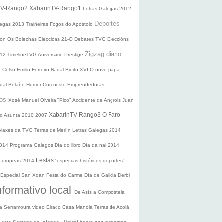
TV-Rango2
XabarinTV-Rango1
Letras Galegas 2012
Deportes
legas
2013
Traiñeiras
Fogos do Apóstolo
ción
Os Bolechas
Eleccións 21-O
Debates TVG
Eleccións
Zigzag diario
012
TimelineTVG
Aniversario Prestige
1
Celso Emilio Ferreiro
Nadal
Bieito XVI
O novo papa
idal Bolaño
Humor
Corcoesto
Emprendedoras
sos
Xosé Manuel Olveira "Pico"
Accidente de Angrois
Juan
XabarinTV-Rango3
O Faro
o Asunta
2010
2007
 viaxes da TVG
Terras de Merlín
Letras Galegas 2014
2014
Programa Galegos
Día do libro
Día da nai
2014
Festas
 europeas 2014
"especiais históricos deportes"
n
Especial San Xoán
Festa do Carme
Día de Galicia
Derbi
nformativo local
De Asís a Compostela
ra
Serramoura video
Eirado
Casa Manola
Terras de Acolá
 Leste
Semana da Infancia - Unicef
Agora non podemos