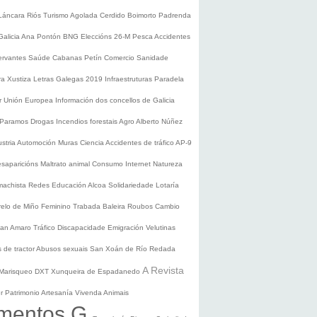
Láncara
Riós
Turismo
Agolada
Cerdido
Boimorto
Padrenda
Galicia
Ana Pontón
BNG
Eleccións 26-M
Pesca
Accidentes
ervantes
Saúde
Cabanas
Petín
Comercio
Sanidade
ura
Xustiza
Letras Galegas 2019
Infraestruturas
Paradela
r
Unión Europea
Información dos concellos de Galicia
 Paramos
Drogas
Incendios forestais
Agro
Alberto Núñez
ustria
Automoción
Muras
Ciencia
Accidentes de tráfico
AP-9
saparicións
Maltrato animal
Consumo
Internet
Natureza
 machista
Redes
Educación
Alcoa
Solidariedade
Lotaría
relo de Miño
Feminino
Trabada
Baleira
Roubos
Cambio
an Amaro
Tráfico
Discapacidade
Emigración
Velutinas
 de tractor
Abusos sexuais
San Xoán de Río
Redada
A Revista
Marisqueo
DXT
Xunqueira de Espadanedo
er
Patrimonio
Artesanía
Vivenda
Animais
mentos G