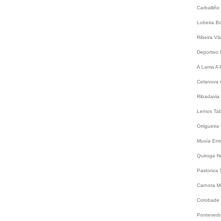
Carballiño
Lobeira
B
Ribeira
Vi
Deportivo
A Lama
A 
Celanova
Ribadavia
Lemos
Ta
Ortigueira
Muxía
Ent
Quiroga
N
Pastoriza
Carnota
M
Cotobade
Ponteved