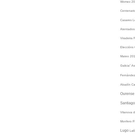
Womex 2
Centenari
Casares
L
Atentados
Viradeira
Eleccións
Mateo 20
Galicia"
As
Fernández
Abadín
Ca
Ourens
Santiag
Vilanova 
Monfero
P
Lugo
Lal