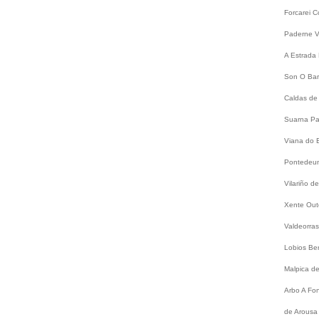
Forcarei
C
Paderne
V
A Estrada
Son
O Bar
Caldas de
Suarna
Pa
Viana do 
Pontede
Vilariño 
Xente
Out
Valdeorra
Lobios
Be
Malpica d
Arbo
A Fo
de Arousa