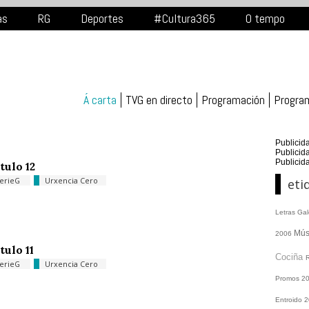
as
RG
Deportes
#Cultura365
O tempo
Á carta
TVG en directo
Programación
Progra
Publicid
Publicid
Publicid
tulo 12
erieG
Urxencia Cero
eti
Letras Ga
Mús
2006
tulo 11
Cociña
erieG
Urxencia Cero
Promos
2
Entroido 