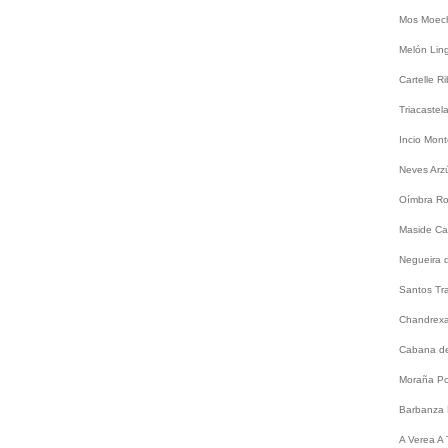
Mos
Moec
Melón
Lin
Cartelle
Ri
Triacastel
Incio
Mont
Neves
Arz
Oímbra
Ro
Maside
Ca
Negueira 
Santos
Tr
Chandrex
Cabana de
Moraña
Po
Barbanza
A
Verea
A 