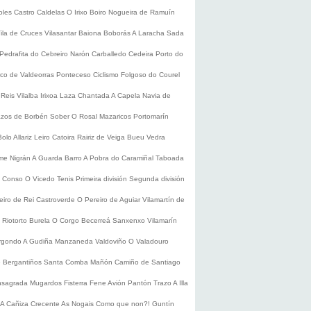
oles
Castro Caldelas
O Irixo
Boiro
Nogueira de Ramuín
ila de Cruces
Vilasantar
Baiona
Boborás
A Laracha
Sada
Pedrafita do Cebreiro
Narón
Carballedo
Cedeira
Porto do
co de Valdeorras
Ponteceso
Ciclismo
Folgoso do Courel
 Reis
Vilalba
Irixoa
Laza
Chantada
A Capela
Navia de
zos de Borbén
Sober
O Rosal
Mazaricos
Portomarín
Bolo
Allariz
Leiro
Catoira
Rairiz de Veiga
Bueu
Vedra
ume
Nigrán
A Guarda
Barro
A Pobra do Caramiñal
Taboada
de Conso
O Vicedo
Tenis
Primeira división
Segunda división
eiro de Rei
Castroverde
O Pereiro de Aguiar
Vilamartín de
s
Riotorto
Burela
O Corgo
Becerreá
Sanxenxo
Vilamarín
rgondo
A Gudiña
Manzaneda
Valdoviño
O Valadouro
e Bergantiños
Santa Comba
Mañón
Camiño de Santiago
nsagrada
Mugardos
Fisterra
Fene
Avión
Pantón
Trazo
A Illa
A Cañiza
Crecente
As Nogais
Como que non?!
Guntín