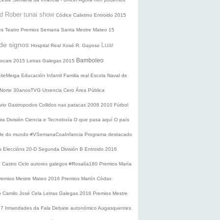
d Rober tunai show
Códice Calixtino
Entroido 2015
es
Teatro
Premios
Semana Santa
Mestre Mateo 15
de signos
Luar
Hospital Real
Xosé R. Gayoso
Bamboleo
 locais 2015
Letras Galegas 2015
oiteMeiga
Educación Infantil
Familia real
Escola Naval de
 Norte
30anosTVG
Urxencia Cero
Área Pública
ario
Gastropodos
Collidos nas patacas
2008
2010
Fútbol
ira División
Ciencia e Tecnoloxía
O que pasa aquí
O país
nde do mundo
#VSemanaCoaInfancia
Programa destacado
s
Eleccións 20-D
Segunda División B
Entroido 2016
e Castro
Ciclo autores galegos
#Rosalía180
Premios María
remios Mestre Mateo 2016
Premios Martín Códax
o Camilo José Cela
Letras Galegas 2016
Premios Mestre
17
Irmandades da Fala
Debate autonómico
Augasquentes