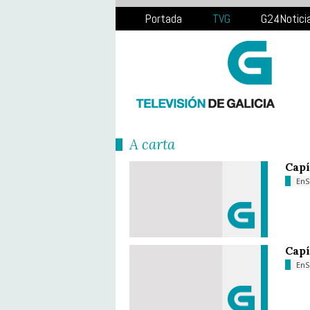
Portada
TVG
G24Notici
Á carta
Capí
EnS
Capí
EnS