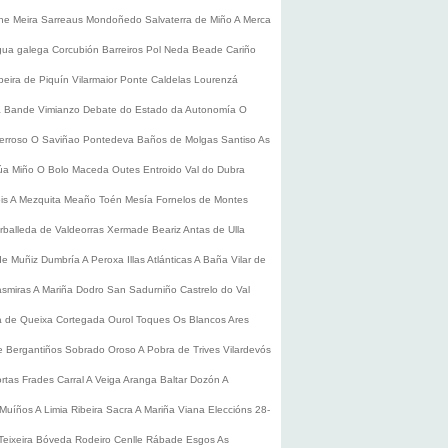
he
Meira
Sarreaus
Mondoñedo
Salvaterra de Miño
A Merca
gua galega
Corcubión
Barreiros
Pol
Neda
Beade
Cariño
beira de Piquín
Vilarmaior
Ponte Caldelas
Lourenzá
a
Bande
Vimianzo
Debate do Estado da Autonomía
O
erroso
O Saviñao
Pontedeva
Baños de Molgas
Santiso
As
úa
Miño
O Bolo
Maceda
Outes
Entroido
Val do Dubra
is
A Mezquita
Meaño
Toén
Mesía
Fornelos de Montes
rballeda de Valdeorras
Xermade
Beariz
Antas de Ulla
de Muñiz
Dumbría
A Peroxa
Illas Atlánticas
A Baña
Vilar de
asmiras
A Mariña
Dodro
San Sadurniño
Castrelo do Val
a de Queixa
Cortegada
Ourol
Toques
Os Blancos
Ares
 Bergantiños
Sobrado
Oroso
A Pobra de Trives
Vilardevós
rtas
Frades
Carral
A Veiga
Aranga
Baltar
Dozón
A
Muíños
A Limia
Ribeira Sacra
A Mariña
Viana
Eleccións 28-
Teixeira
Bóveda
Rodeiro
Cenlle
Rábade
Esgos
As