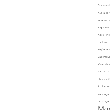
Somozas
Xunta de 
laborais
C
Arquitect
Xove
Piño
Explosión
Feijóo
Ind
Laboral
De
Violencia
Alfoz
Cast
climático
S
Accidentes
antidroga
Diana Qu
Mo