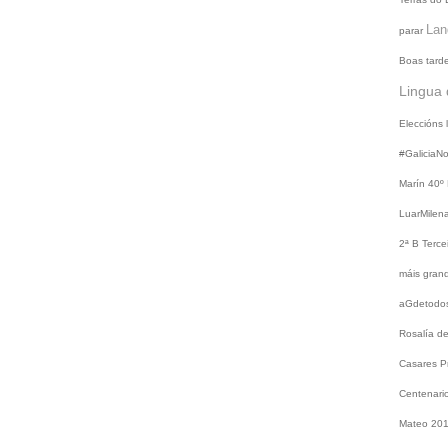
Lan
parar
Boas tard
Lingua 
Eleccións
#GaliciaN
Marín
40º
LuarMilen
2ª B
Terce
máis gra
aGdetodo
Rosalía d
Casares
P
Centenari
Mateo 20