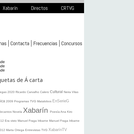
Xabarín
Directos
CRTVG
mas
Contacta
Frecuencias
Concursos
ade
ade
ade
quetas de Á carta
Cultural
legas 2020
Ricardo Carvalho Calero
Neira Vilas
EnSerieG
ica
2009
Programas TVG
Matalobos
Xabarín
Recantos
Novela
Poesía
Ana Kiro
012
Era visto
Manuel Fraga Iribarne
Manuel Fraga Iribarne
XabarínTV
2012
Marta Ortega
Entrevistas TVG