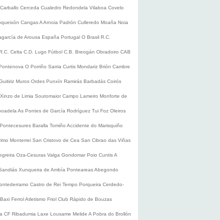
Carballo
Cerceda
Cualedro
Redondela
Vilaboa
Covelo
oqueixón
Cangas
A Arnoia
Padrón
Culleredo
Moaña
Noia
lagarcía de Arousa
España
Portugal
O Brasil
R.C.
R.C. Celta
C.D. Lugo
Fútbol
C.B. Breogán
Obradoiro CAB
Pontenova
O Porriño
Sarria
Curtis
Mondariz
Brión
Cambre
Guitiriz
Muros
Ordes
Punxín
Ramirás
Barbadás
Coirós
Xinzo de Limia
Soutomaior
Campo Lameiro
Monforte de
boadela
As Pontes de García Rodríguez
Tui
Foz
Oleiros
Pontecesures
Baralla
Tomiño
Accidente do Marisquiño
rimo
Monterrei
San Cristovo de Cea
San Cibrao das Viñas
egreira
Oza-Cesuras
Valga
Gondomar
Poio
Cuntis
A
Sandiás
Xunqueira de Ambía
Ponteareas
Abegondo
ontederramo
Castro de Rei
Tempo
Porqueira
Cerdedo-
Baxi Ferrol
Atletismo
Friol
Club Rápido de Bouzas
ra CF
Ribadumia
Laxe
Lousame
Melide
A Pobra do Brollón