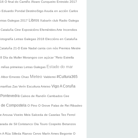
016
O final do Camiño
Álvaro Cunqueiro
Entroido 2017
o Eduardo Pondal
DestinoStgo
Axuda en acción
Carlos
Libros
etras Galegas 2017
Xabarín club
Radio Galega
 Cataluña
Cine
Exposicións
Efemérides
Arte
Incendios
Fotografía
Letras Galegas 2018
Eleccións en Cataluña
 Cataluña 21-D
Este Nadal canta con nós
Premios Mestre
18
Día da Muller
Morangos con açúcar
"Reto Estrella
Estado do mar
 miñas primeiras Letras Galegas
Meteo
#Cultura365
 Albor
Ernesto Chao
Valderrei
Vigo
A Coruña
mariñas
Zas
Verín
Escultura
Arteixo
e
Pontevedra
Calvos de Randín
Cambados
Cee
o de Compostela
O Pino
O Grove
Palas de Rei
Ribadeo
de Arousa
Viveiro
Meis
Salceda de Caselas
Teo
Ferrol
arada de Sil
Coristanco
Oia
Touro
Cospeito
Betanzos
ín
A Rúa
Silleda
Rianxo
Cervo
Marín
Ames
Begonte
O