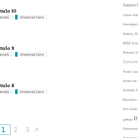
Xabarin
tulo 10
Letras Ga
erieG
Urxencia Cero
Investiga
Galicia_2
tvG2
201
tulo 9
Roberto V
erieG
Urxencia Cero
Concur
Pardo
Cas
Series de
tulo 8
Entroido 
erieG
Urxencia Cero
Eleccións
San Xoá
I
galego
1
2
3
>
Serramou
Terras do