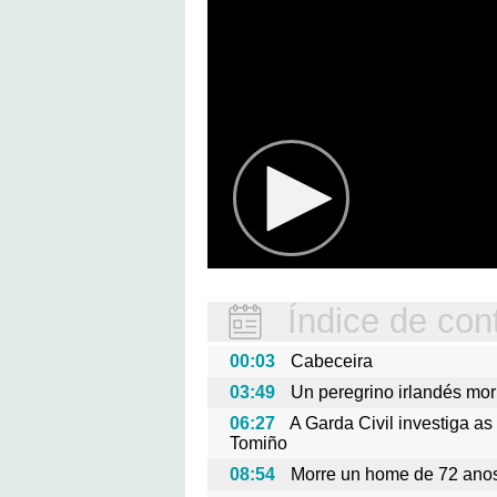
Índice de con
00:03
Cabeceira
03:49
Un peregrino irlandés mor
06:27
A Garda Civil investiga a
Tomiño
08:54
Morre un home de 72 ano