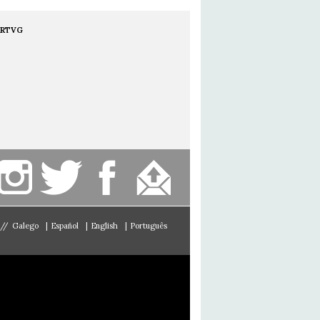
RTVG
//
Galego
|
Español
|
English
|
Português