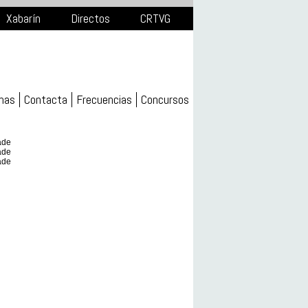
Xabarín
Directos
CRTVG
mas
Contacta
Frecuencias
Concursos
ade
ade
ade