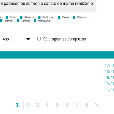
ue padecen ou sufriron o cancro de mamá realizan o
a
Brión
Fisterra
O Grove
Meira
Oleiros
Ribeira
Tomiño
Valdoviño
Ano
Só programas completos
17/01
16/01
15/01
12/01
11/01
1
2
3
4
5
6
7
8
>