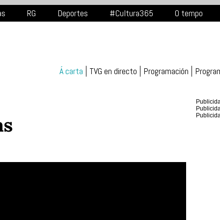
as
RG
Deportes
#Cultura365
O tempo
Á carta
TVG en directo
Programación
Progra
Publicid
Publicid
Publicid
as