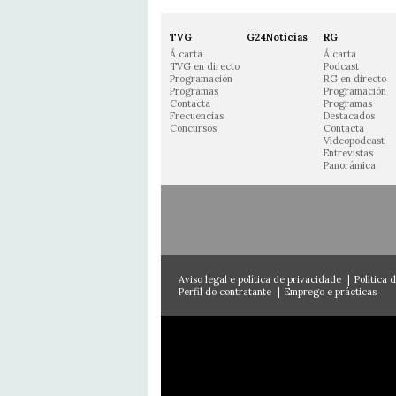
TVG
G24Noticias
RG
Á carta
Á carta
TVG en directo
Podcast
Programación
RG en directo
Programas
Programación
Contacta
Programas
Frecuencias
Destacados
Concursos
Contacta
Vídeopodcast
Entrevistas
Panorámica
Aviso legal e política de privacidade
|
Política 
Perfil do contratante
|
Emprego e prácticas