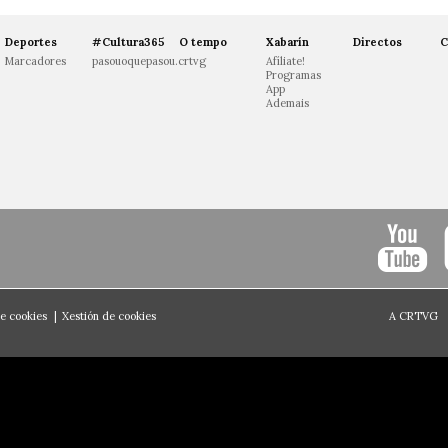
Deportes
#Cultura365
O tempo
Xabarín
Directos
C
Marcadores
pasouoquepasou.crtvg
Afíliate!
Programas
App
Ademais
de cookies
|
Xestión de cookies
A CRTVG