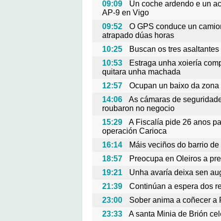
09:09
Un coche ardendo e un acc
AP-9 en Vigo
09:52
O GPS conduce un camion
atrapado dúas horas
10:25
Buscan os tres asaltantes
10:53
Estraga unha xoiería comp
quitara unha machada
12:57
Ocupan un baixo da zona 
14:06
As cámaras de seguridade
roubaron no negocio
15:29
A Fiscalía pide 26 anos p
operación Carioca
16:14
Máis veciños do barrio de
18:57
Preocupa en Oleiros a pre
19:21
Unha avaría deixa sen au
21:39
Continúan a espera dos r
23:00
Sober anima a coñecer a 
23:33
A santa Minia de Brión ce