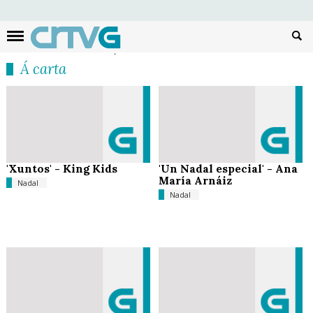
Busc
Á carta
'Xuntos' - King Kids
'Un Nadal especial' - Ana
María Arnáiz
Nadal
Nadal