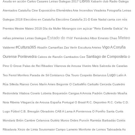
Libros
Axuda en acción
Carlos Casares
Letras Galegas 2017
Xabarín club
Radio Galega
Atentados Cataluña
Cine
Exposicións
Efemérides
Arte
Incendios
Viradeira
Fotografía
Letras
Galegas 2018
Eleccións en Cataluña
Eleccións Cataluña 21-D
Este Nadal canta con nós
Premios Mestre Mateo 2018
Día da Muller
Morangos con açúcar
"Reto Estrella Galicia"
As
Meteo
Estado do mar
miñas primeiras Letras Galegas
Fernández Albor
Ernesto Chao
#Cultura365
Vigo
A Coruña
Valderrei
Abadín
Camariñas
Zas
Verín
Escultura
Arteixo
Ourense
Pontevedra
Santiago de Compostela
Calvos de Randín
Cambados
Cee
O
Pino
O Grove
Palas de Rei
Ribadeo
Vilanova de Arousa
Viveiro
Meis
Salceda de Caselas
Lugo
Teo
Ferrol
Monfero
Parada de Sil
Coristanco
Oia
Touro
Cospeito
Betanzos
Lalín
A
Rúa
Silleda
Rianxo
Cervo
Marín
Ames
Begonte
O Carballiño
Carballo
Cerceda
Cualedro
Redondela
Vilaboa
Covelo
Lobeira
Boqueixón
Cangas
A Arnoia
Padrón
Culleredo
Moaña
Noia
Ribeira
Vilagarcía de Arousa
España
Portugal
O Brasil
R.C. Deportivo
R.C. Celta
C.D.
Lugo
Fútbol
C.B. Breogán
Obradoiro CAB
A Lama
A Pontenova
O Porriño
Sarria
Curtis
Mondariz
Brión
Cambre
Celanova
Guitiriz
Muros
Ordes
Punxín
Ramirás
Barbadás
Coirós
Ribadavia
Xinzo de Limia
Soutomaior
Campo Lameiro
Monforte de Lemos
Taboadela
As