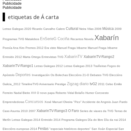
Publicidade
Publicidade
etiquetas de Á carta
Cultural
Música
Letras Galegas 2020
Ricardo Carvalho Calero
Neira Vilas
2006
2009
Xabarín
EnSerieG
Cociña
Programas TVG
Matalobos
Recantos
Novela
Poesía
Ana Kiro
Promos
2012
Era visto
Manuel Fraga Iribarne
Manuel Fraga Iribarne
XabarínTV
XabarinTV-Rango2
Entroido 2012
Marta Ortega
Entrevistas TVG
XabarinTV-Rango1
Letras Galegas 2012
Letras Galegas
2013
Traiñeiras
Fogos do
Deportes
Apóstolo
Investigación
Os Bolechas
Eleccións 21-O
Debates TVG
Eleccións
Zigzag diario
tvG2
Galicia_2012
TimelineTVG
Aniversario Prestige
2011
Celso Emilio
Ferreiro
Nadal
Bieito XVI
O novo papa
Roberto Vidal Bolaño
Humor
Corcoesto
Concursos
Emprendedoras
Xosé Manuel Olveira "Pico"
Accidente de Angrois
Juan Pardo
XabarinTV-Rango3
O Faro
Caso Asunta
2010
2007
Series de viaxes da TVG
Terras de
Merlín
Letras Galegas 2014
Entroido 2014
Programa Galegos
Día do libro
Día da nai
2014
Festas
Eleccións europeas 2014
"especiais históricos deportes"
San Xoán
Especial San