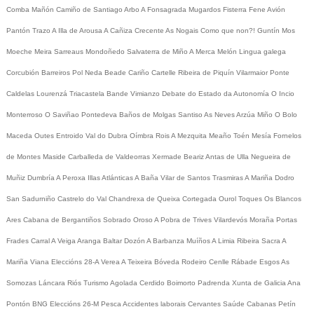
Comba
Mañón
Camiño de Santiago
Arbo
A Fonsagrada
Mugardos
Fisterra
Fene
Avión
Pantón
Trazo
A Illa de Arousa
A Cañiza
Crecente
As Nogais
Como que non?!
Guntín
Mos
Moeche
Meira
Sarreaus
Mondoñedo
Salvaterra de Miño
A Merca
Melón
Lingua galega
Corcubión
Barreiros
Pol
Neda
Beade
Cariño
Cartelle
Ribeira de Piquín
Vilarmaior
Ponte
Caldelas
Lourenzá
Triacastela
Bande
Vimianzo
Debate do Estado da Autonomía
O Incio
Monterroso
O Saviñao
Pontedeva
Baños de Molgas
Santiso
As Neves
Arzúa
Miño
O Bolo
Maceda
Outes
Entroido
Val do Dubra
Oímbra
Rois
A Mezquita
Meaño
Toén
Mesía
Fornelos
de Montes
Maside
Carballeda de Valdeorras
Xermade
Beariz
Antas de Ulla
Negueira de
Muñiz
Dumbría
A Peroxa
Illas Atlánticas
A Baña
Vilar de Santos
Trasmiras
A Mariña
Dodro
San Sadurniño
Castrelo do Val
Chandrexa de Queixa
Cortegada
Ourol
Toques
Os Blancos
Ares
Cabana de Bergantiños
Sobrado
Oroso
A Pobra de Trives
Vilardevós
Moraña
Portas
Frades
Carral
A Veiga
Aranga
Baltar
Dozón
A Barbanza
Muíños
A Limia
Ribeira Sacra
A
Mariña
Viana
Eleccións 28-A
Verea
A Teixeira
Bóveda
Rodeiro
Cenlle
Rábade
Esgos
As
Somozas
Láncara
Riós
Turismo
Agolada
Cerdido
Boimorto
Padrenda
Xunta de Galicia
Ana
Pontón
BNG
Eleccións 26-M
Pesca
Accidentes laborais
Cervantes
Saúde
Cabanas
Petín