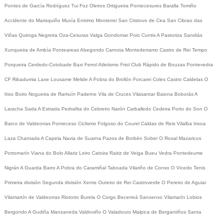
Pontes de García Rodríguez
Tui
Foz
Oleiros
Ortigueira
Pontecesures
Baralla
Tomiño
Accidente do Marisquiño
Muxía
Entrimo
Monterrei
San Cristovo de Cea
San Cibrao das
Viñas
Quiroga
Negreira
Oza-Cesuras
Valga
Gondomar
Poio
Cuntis
A Pastoriza
Sandiás
Xunqueira de Ambía
Ponteareas
Abegondo
Carnota
Montederramo
Castro de Rei
Tempo
Porqueira
Cerdedo-Cotobade
Baxi Ferrol
Atletismo
Friol
Club Rápido de Bouzas
Pontevedra
CF
Ribadumia
Laxe
Lousame
Melide
A Pobra do Brollón
Forcarei
Coles
Castro Caldelas
O
Irixo
Boiro
Nogueira de Ramuín
Paderne
Vila de Cruces
Vilasantar
Baiona
Boborás
A
Laracha
Sada
A Estrada
Pedrafita do Cebreiro
Narón
Carballedo
Cedeira
Porto do Son
O
Barco de Valdeorras
Ponteceso
Ciclismo
Folgoso do Courel
Caldas de Reis
Vilalba
Irixoa
Laza
Chantada
A Capela
Navia de Suarna
Pazos de Borbén
Sober
O Rosal
Mazaricos
Portomarín
Viana do Bolo
Allariz
Leiro
Catoira
Rairiz de Veiga
Bueu
Vedra
Pontedeume
Nigrán
A Guarda
Barro
A Pobra do Caramiñal
Taboada
Vilariño de Conso
O Vicedo
Tenis
Primeira división
Segunda división
Xente
Outeiro de Rei
Castroverde
O Pereiro de Aguiar
Vilamartín de Valdeorras
Riotorto
Burela
O Corgo
Becerreá
Sanxenxo
Vilamarín
Lobios
Bergondo
A Gudiña
Manzaneda
Valdoviño
O Valadouro
Malpica de Bergantiños
Santa