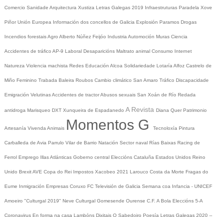
Comercio
Sanidade
Arquitectura
Xustiza
Letras Galegas 2019
Infraestruturas
Paradela
Xove
Piñor
Unión Europea
Información dos concellos de Galicia
Explosión Paramos
Drogas
Incendios forestais
Agro
Alberto Núñez Feijóo
Industria
Automoción
Muras
Ciencia
Accidentes de tráfico
AP-9
Laboral
Desaparicións
Maltrato animal
Consumo
Internet
Natureza
Violencia machista
Redes
Educación
Alcoa
Solidariedade
Lotaría
Alfoz
Castrelo de
Miño
Feminino
Trabada
Baleira
Roubos
Cambio climático
San Amaro
Tráfico
Discapacidade
Emigración
Velutinas
Accidentes de tractor
Abusos sexuais
San Xoán de Río
Redada
A Revista
antidroga
Marisqueo
DXT
Xunqueira de Espadanedo
Diana Quer
Patrimonio
Momentos G
Artesanía
Vivenda
Animais
Tecnoloxía
Pintura
Carballeda de Avia
Parrulo
Vilar de Barrio
Natación
Sector naval
Rías Baixas
Racing de
Ferrol
Emprego
Illas Atlánticas
Goberno central
Eleccións
Cataluña
Estados Unidos
Reino
Unido
Brexit
AVE
Copa do Rei
Impostos
Xacobeo 2021
Larouco
Costa da Morte
Fragas do
Eume
Inmigración
Empresas
Coruxo FC
Televisión de Galicia
Semana coa Infancia - UNICEF
Amoeiro
"Culturgal 2019"
Neve
Culturgal
Gomesende
Ourense C.F.
A Bola
Eleccións 5-A
Coronavirus
En forma na casa
Lambóns Dixitais
O Sabedoiro
Poesía Letras Galegas 2020
--