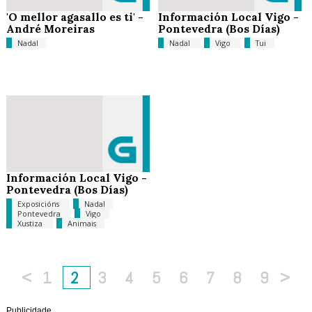
'O mellor agasallo es ti' -
Información Local Vigo -
André Moreiras
Pontevedra (Bos Días)
Nadal
Nadal
Vigo
Tui
Información Local Vigo -
Pontevedra (Bos Días)
Exposicións
Nadal
Pontevedra
Vigo
Xustiza
Animais
<
1
2
3
4
5
6
7
8
9
>
Publicidade