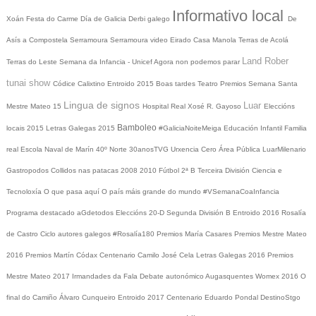
Informativo local
Xoán
Festa do Carme
Día de Galicia
Derbi galego
De
Asís a Compostela
Serramoura
Serramoura video
Eirado
Casa Manola
Terras de Acolá
Land Rober
Terras do Leste
Semana da Infancia - Unicef
Agora non podemos parar
tunai show
Códice Calixtino
Entroido 2015
Boas tardes
Teatro
Premios
Semana Santa
Lingua de signos
Luar
Mestre Mateo 15
Hospital Real
Xosé R. Gayoso
Eleccións
Bamboleo
locais 2015
Letras Galegas 2015
#GaliciaNoiteMeiga
Educación Infantil
Familia
real
Escola Naval de Marín
40º Norte
30anosTVG
Urxencia Cero
Área Pública
LuarMilenario
Gastropodos
Collidos nas patacas
2008
2010
Fútbol 2ª B
Terceira División
Ciencia e
Tecnoloxía
O que pasa aquí
O país máis grande do mundo
#VSemanaCoaInfancia
Programa destacado
aGdetodos
Eleccións 20-D
Segunda División B
Entroido 2016
Rosalía
de Castro
Ciclo autores galegos
#Rosalía180
Premios María Casares
Premios Mestre Mateo
2016
Premios Martín Códax
Centenario Camilo José Cela
Letras Galegas 2016
Premios
Mestre Mateo 2017
Irmandades da Fala
Debate autonómico
Augasquentes
Womex 2016
O
final do Camiño
Álvaro Cunqueiro
Entroido 2017
Centenario Eduardo Pondal
DestinoStgo