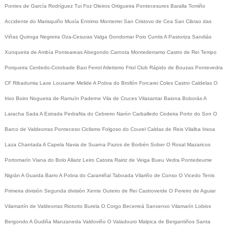
Pontes de García Rodríguez
Tui
Foz
Oleiros
Ortigueira
Pontecesures
Baralla
Tomiño
Accidente do Marisquiño
Muxía
Entrimo
Monterrei
San Cristovo de Cea
San Cibrao das
Viñas
Quiroga
Negreira
Oza-Cesuras
Valga
Gondomar
Poio
Cuntis
A Pastoriza
Sandiás
Xunqueira de Ambía
Ponteareas
Abegondo
Carnota
Montederramo
Castro de Rei
Tempo
Porqueira
Cerdedo-Cotobade
Baxi Ferrol
Atletismo
Friol
Club Rápido de Bouzas
Pontevedra
CF
Ribadumia
Laxe
Lousame
Melide
A Pobra do Brollón
Forcarei
Coles
Castro Caldelas
O
Irixo
Boiro
Nogueira de Ramuín
Paderne
Vila de Cruces
Vilasantar
Baiona
Boborás
A
Laracha
Sada
A Estrada
Pedrafita do Cebreiro
Narón
Carballedo
Cedeira
Porto do Son
O
Barco de Valdeorras
Ponteceso
Ciclismo
Folgoso do Courel
Caldas de Reis
Vilalba
Irixoa
Laza
Chantada
A Capela
Navia de Suarna
Pazos de Borbén
Sober
O Rosal
Mazaricos
Portomarín
Viana do Bolo
Allariz
Leiro
Catoira
Rairiz de Veiga
Bueu
Vedra
Pontedeume
Nigrán
A Guarda
Barro
A Pobra do Caramiñal
Taboada
Vilariño de Conso
O Vicedo
Tenis
Primeira división
Segunda división
Xente
Outeiro de Rei
Castroverde
O Pereiro de Aguiar
Vilamartín de Valdeorras
Riotorto
Burela
O Corgo
Becerreá
Sanxenxo
Vilamarín
Lobios
Bergondo
A Gudiña
Manzaneda
Valdoviño
O Valadouro
Malpica de Bergantiños
Santa