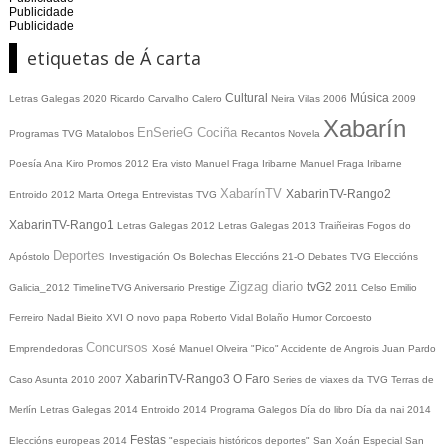
Publicidade
Publicidade
etiquetas de Á carta
Cultural
Música
Letras Galegas 2020
Ricardo Carvalho Calero
Neira Vilas
2006
2009
Xabarín
EnSerieG
Cociña
Programas TVG
Matalobos
Recantos
Novela
Poesía
Ana Kiro
Promos
2012
Era visto
Manuel Fraga Iribarne
Manuel Fraga Iribarne
XabarínTV
XabarinTV-Rango2
Entroido 2012
Marta Ortega
Entrevistas TVG
XabarinTV-Rango1
Letras Galegas 2012
Letras Galegas
2013
Traiñeiras
Fogos do
Deportes
Apóstolo
Investigación
Os Bolechas
Eleccións 21-O
Debates TVG
Eleccións
Zigzag diario
tvG2
Galicia_2012
TimelineTVG
Aniversario Prestige
2011
Celso Emilio
Ferreiro
Nadal
Bieito XVI
O novo papa
Roberto Vidal Bolaño
Humor
Corcoesto
Concursos
Emprendedoras
Xosé Manuel Olveira "Pico"
Accidente de Angrois
Juan Pardo
XabarinTV-Rango3
O Faro
Caso Asunta
2010
2007
Series de viaxes da TVG
Terras de
Merlín
Letras Galegas 2014
Entroido 2014
Programa Galegos
Día do libro
Día da nai
2014
Festas
Eleccións europeas 2014
"especiais históricos deportes"
San Xoán
Especial San