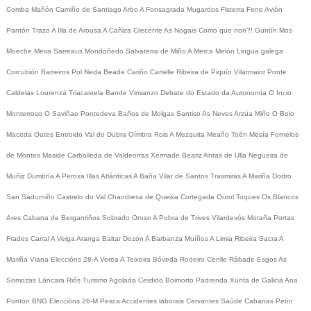
Comba
Mañón
Camiño de Santiago
Arbo
A Fonsagrada
Mugardos
Fisterra
Fene
Avión
Pantón
Trazo
A Illa de Arousa
A Cañiza
Crecente
As Nogais
Como que non?!
Guntín
Mos
Moeche
Meira
Sarreaus
Mondoñedo
Salvaterra de Miño
A Merca
Melón
Lingua galega
Corcubión
Barreiros
Pol
Neda
Beade
Cariño
Cartelle
Ribeira de Piquín
Vilarmaior
Ponte
Caldelas
Lourenzá
Triacastela
Bande
Vimianzo
Debate do Estado da Autonomía
O Incio
Monterroso
O Saviñao
Pontedeva
Baños de Molgas
Santiso
As Neves
Arzúa
Miño
O Bolo
Maceda
Outes
Entroido
Val do Dubra
Oímbra
Rois
A Mezquita
Meaño
Toén
Mesía
Fornelos
de Montes
Maside
Carballeda de Valdeorras
Xermade
Beariz
Antas de Ulla
Negueira de
Muñiz
Dumbría
A Peroxa
Illas Atlánticas
A Baña
Vilar de Santos
Trasmiras
A Mariña
Dodro
San Sadurniño
Castrelo do Val
Chandrexa de Queixa
Cortegada
Ourol
Toques
Os Blancos
Ares
Cabana de Bergantiños
Sobrado
Oroso
A Pobra de Trives
Vilardevós
Moraña
Portas
Frades
Carral
A Veiga
Aranga
Baltar
Dozón
A Barbanza
Muíños
A Limia
Ribeira Sacra
A
Mariña
Viana
Eleccións 28-A
Verea
A Teixeira
Bóveda
Rodeiro
Cenlle
Rábade
Esgos
As
Somozas
Láncara
Riós
Turismo
Agolada
Cerdido
Boimorto
Padrenda
Xunta de Galicia
Ana
Pontón
BNG
Eleccións 26-M
Pesca
Accidentes laborais
Cervantes
Saúde
Cabanas
Petín