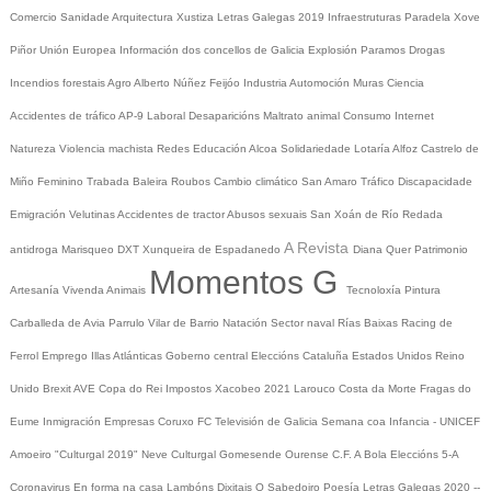
Comercio
Sanidade
Arquitectura
Xustiza
Letras Galegas 2019
Infraestruturas
Paradela
Xove
Piñor
Unión Europea
Información dos concellos de Galicia
Explosión Paramos
Drogas
Incendios forestais
Agro
Alberto Núñez Feijóo
Industria
Automoción
Muras
Ciencia
Accidentes de tráfico
AP-9
Laboral
Desaparicións
Maltrato animal
Consumo
Internet
Natureza
Violencia machista
Redes
Educación
Alcoa
Solidariedade
Lotaría
Alfoz
Castrelo de
Miño
Feminino
Trabada
Baleira
Roubos
Cambio climático
San Amaro
Tráfico
Discapacidade
Emigración
Velutinas
Accidentes de tractor
Abusos sexuais
San Xoán de Río
Redada
A Revista
antidroga
Marisqueo
DXT
Xunqueira de Espadanedo
Diana Quer
Patrimonio
Momentos G
Artesanía
Vivenda
Animais
Tecnoloxía
Pintura
Carballeda de Avia
Parrulo
Vilar de Barrio
Natación
Sector naval
Rías Baixas
Racing de
Ferrol
Emprego
Illas Atlánticas
Goberno central
Eleccións
Cataluña
Estados Unidos
Reino
Unido
Brexit
AVE
Copa do Rei
Impostos
Xacobeo 2021
Larouco
Costa da Morte
Fragas do
Eume
Inmigración
Empresas
Coruxo FC
Televisión de Galicia
Semana coa Infancia - UNICEF
Amoeiro
"Culturgal 2019"
Neve
Culturgal
Gomesende
Ourense C.F.
A Bola
Eleccións 5-A
Coronavirus
En forma na casa
Lambóns Dixitais
O Sabedoiro
Poesía Letras Galegas 2020
--