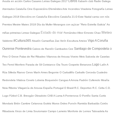
Libros
Axuda en acción
Carlos Casares
Letras Galegas 2017
Xabarín club
Radio Galega
Atentados Cataluña
Cine
Exposicións
Efemérides
Arte
Incendios
Viradeira
Fotografía
Letras
Galegas 2018
Eleccións en Cataluña
Eleccións Cataluña 21-D
Este Nadal canta con nós
Premios Mestre Mateo 2018
Día da Muller
Morangos con açúcar
"Reto Estrella Galicia"
As
Meteo
Estado do mar
miñas primeiras Letras Galegas
Fernández Albor
Ernesto Chao
#Cultura365
Vigo
A Coruña
Valderrei
Abadín
Camariñas
Zas
Verín
Escultura
Arteixo
Ourense
Pontevedra
Santiago de Compostela
Calvos de Randín
Cambados
Cee
O
Pino
O Grove
Palas de Rei
Ribadeo
Vilanova de Arousa
Viveiro
Meis
Salceda de Caselas
Lugo
Teo
Ferrol
Monfero
Parada de Sil
Coristanco
Oia
Touro
Cospeito
Betanzos
Lalín
A
Rúa
Silleda
Rianxo
Cervo
Marín
Ames
Begonte
O Carballiño
Carballo
Cerceda
Cualedro
Redondela
Vilaboa
Covelo
Lobeira
Boqueixón
Cangas
A Arnoia
Padrón
Culleredo
Moaña
Noia
Ribeira
Vilagarcía de Arousa
España
Portugal
O Brasil
R.C. Deportivo
R.C. Celta
C.D.
Lugo
Fútbol
C.B. Breogán
Obradoiro CAB
A Lama
A Pontenova
O Porriño
Sarria
Curtis
Mondariz
Brión
Cambre
Celanova
Guitiriz
Muros
Ordes
Punxín
Ramirás
Barbadás
Coirós
Ribadavia
Xinzo de Limia
Soutomaior
Campo Lameiro
Monforte de Lemos
Taboadela
As