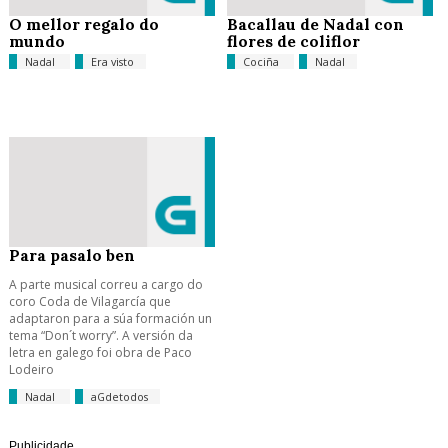
O mellor regalo do
Bacallau de Nadal con
mundo
flores de coliflor
Nadal
Era visto
Cociña
Nadal
Para pasalo ben
A parte musical correu a cargo do
coro Coda de Vilagarcía que
adaptaron para a súa formación un
tema “Don´t worry”. A versión da
letra en galego foi obra de Paco
Lodeiro
Nadal
aGdetodos
Publicidade