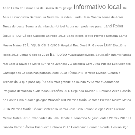
Informativo local
Xoán
Festa do Carme
Día de Galicia
Derbi galego
De
Asís a Compostela
Serramoura
Serramoura video
Eirado
Casa Manola
Terras de Acolá
Land Rober
Terras do Leste
Semana da Infancia - Unicef
Agora non podemos parar
tunai show
Códice Calixtino
Entroido 2015
Boas tardes
Teatro
Premios
Semana Santa
Lingua de signos
Luar
Mestre Mateo 15
Hospital Real
Xosé R. Gayoso
Eleccións
Bamboleo
locais 2015
Letras Galegas 2015
#GaliciaNoiteMeiga
Educación Infantil
Familia
real
Escola Naval de Marín
40º Norte
30anosTVG
Urxencia Cero
Área Pública
LuarMilenario
Gastropodos
Collidos nas patacas
2008
2010
Fútbol 2ª B
Terceira División
Ciencia e
Tecnoloxía
O que pasa aquí
O país máis grande do mundo
#VSemanaCoaInfancia
Programa destacado
aGdetodos
Eleccións 20-D
Segunda División B
Entroido 2016
Rosalía
de Castro
Ciclo autores galegos
#Rosalía180
Premios María Casares
Premios Mestre Mateo
2016
Premios Martín Códax
Centenario Camilo José Cela
Letras Galegas 2016
Premios
Mestre Mateo 2017
Irmandades da Fala
Debate autonómico
Augasquentes
Womex 2016
O
final do Camiño
Álvaro Cunqueiro
Entroido 2017
Centenario Eduardo Pondal
DestinoStgo