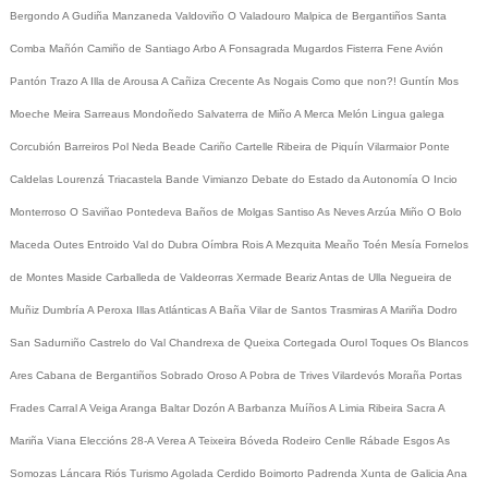
Bergondo
A Gudiña
Manzaneda
Valdoviño
O Valadouro
Malpica de Bergantiños
Santa
Comba
Mañón
Camiño de Santiago
Arbo
A Fonsagrada
Mugardos
Fisterra
Fene
Avión
Pantón
Trazo
A Illa de Arousa
A Cañiza
Crecente
As Nogais
Como que non?!
Guntín
Mos
Moeche
Meira
Sarreaus
Mondoñedo
Salvaterra de Miño
A Merca
Melón
Lingua galega
Corcubión
Barreiros
Pol
Neda
Beade
Cariño
Cartelle
Ribeira de Piquín
Vilarmaior
Ponte
Caldelas
Lourenzá
Triacastela
Bande
Vimianzo
Debate do Estado da Autonomía
O Incio
Monterroso
O Saviñao
Pontedeva
Baños de Molgas
Santiso
As Neves
Arzúa
Miño
O Bolo
Maceda
Outes
Entroido
Val do Dubra
Oímbra
Rois
A Mezquita
Meaño
Toén
Mesía
Fornelos
de Montes
Maside
Carballeda de Valdeorras
Xermade
Beariz
Antas de Ulla
Negueira de
Muñiz
Dumbría
A Peroxa
Illas Atlánticas
A Baña
Vilar de Santos
Trasmiras
A Mariña
Dodro
San Sadurniño
Castrelo do Val
Chandrexa de Queixa
Cortegada
Ourol
Toques
Os Blancos
Ares
Cabana de Bergantiños
Sobrado
Oroso
A Pobra de Trives
Vilardevós
Moraña
Portas
Frades
Carral
A Veiga
Aranga
Baltar
Dozón
A Barbanza
Muíños
A Limia
Ribeira Sacra
A
Mariña
Viana
Eleccións 28-A
Verea
A Teixeira
Bóveda
Rodeiro
Cenlle
Rábade
Esgos
As
Somozas
Láncara
Riós
Turismo
Agolada
Cerdido
Boimorto
Padrenda
Xunta de Galicia
Ana