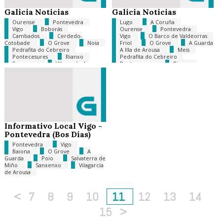
Galicia Noticias
Galicia Noticias
Ourense
Pontevedra
Lugo
A Coruña
Vigo
Boborás
Ourense
Pontevedra
Cambados
Cerdedo-
Vigo
O Barco de Valdeorras
Cotobade
O Grove
Noia
Friol
O Grove
A Guarda
Pedrafita do Cebreiro
A Illa de Arousa
Meis
Pontecesures
Rianxo
Pedrafita do Cebreiro
Sanxenxo
Vilagarcía de
Pontecesures
Rianxo
Arousa
Tomiño
O Vicedo
Vilagarcía de Arousa
Informativo Local Vigo -
Pontevedra (Bos Días)
Pontevedra
Vigo
Baiona
O Grove
A
Guarda
Poio
Salvaterra de
Miño
Sanxenxo
Vilagarcía
de Arousa
<
7
8
9
10
11
12
13
14
15
>