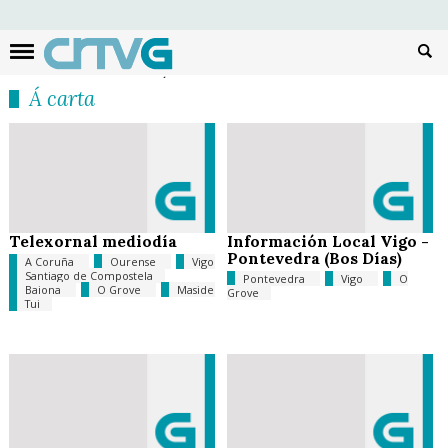
Busc
Á carta
Telexornal mediodía
Información Local Vigo -
Pontevedra (Bos Días)
A Coruña
Ourense
Vigo
Santiago de Compostela
Pontevedra
Vigo
O
Baiona
O Grove
Maside
Grove
Tui