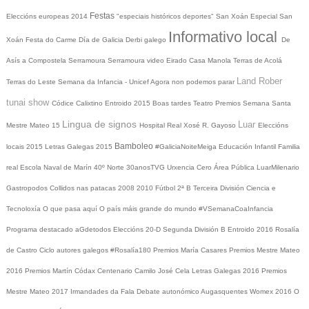
Festas
Eleccións europeas 2014
"especiais históricos deportes"
San Xoán
Especial San
Informativo local
Xoán
Festa do Carme
Día de Galicia
Derbi galego
De
Asís a Compostela
Serramoura
Serramoura video
Eirado
Casa Manola
Terras de Acolá
Land Rober
Terras do Leste
Semana da Infancia - Unicef
Agora non podemos parar
tunai show
Códice Calixtino
Entroido 2015
Boas tardes
Teatro
Premios
Semana Santa
Lingua de signos
Luar
Mestre Mateo 15
Hospital Real
Xosé R. Gayoso
Eleccións
Bamboleo
locais 2015
Letras Galegas 2015
#GaliciaNoiteMeiga
Educación Infantil
Familia
real
Escola Naval de Marín
40º Norte
30anosTVG
Urxencia Cero
Área Pública
LuarMilenario
Gastropodos
Collidos nas patacas
2008
2010
Fútbol 2ª B
Terceira División
Ciencia e
Tecnoloxía
O que pasa aquí
O país máis grande do mundo
#VSemanaCoaInfancia
Programa destacado
aGdetodos
Eleccións 20-D
Segunda División B
Entroido 2016
Rosalía
de Castro
Ciclo autores galegos
#Rosalía180
Premios María Casares
Premios Mestre Mateo
2016
Premios Martín Códax
Centenario Camilo José Cela
Letras Galegas 2016
Premios
Mestre Mateo 2017
Irmandades da Fala
Debate autonómico
Augasquentes
Womex 2016
O