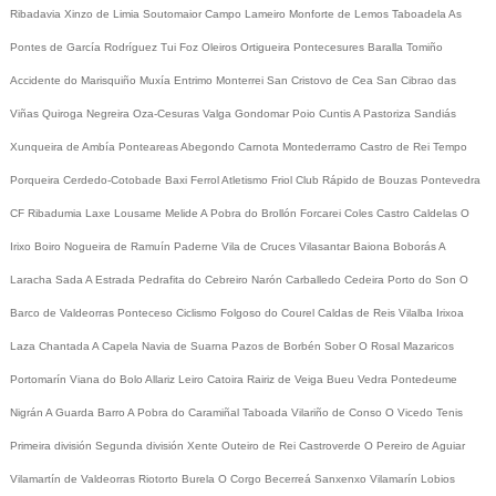
Ribadavia
Xinzo de Limia
Soutomaior
Campo Lameiro
Monforte de Lemos
Taboadela
As
Pontes de García Rodríguez
Tui
Foz
Oleiros
Ortigueira
Pontecesures
Baralla
Tomiño
Accidente do Marisquiño
Muxía
Entrimo
Monterrei
San Cristovo de Cea
San Cibrao das
Viñas
Quiroga
Negreira
Oza-Cesuras
Valga
Gondomar
Poio
Cuntis
A Pastoriza
Sandiás
Xunqueira de Ambía
Ponteareas
Abegondo
Carnota
Montederramo
Castro de Rei
Tempo
Porqueira
Cerdedo-Cotobade
Baxi Ferrol
Atletismo
Friol
Club Rápido de Bouzas
Pontevedra
CF
Ribadumia
Laxe
Lousame
Melide
A Pobra do Brollón
Forcarei
Coles
Castro Caldelas
O
Irixo
Boiro
Nogueira de Ramuín
Paderne
Vila de Cruces
Vilasantar
Baiona
Boborás
A
Laracha
Sada
A Estrada
Pedrafita do Cebreiro
Narón
Carballedo
Cedeira
Porto do Son
O
Barco de Valdeorras
Ponteceso
Ciclismo
Folgoso do Courel
Caldas de Reis
Vilalba
Irixoa
Laza
Chantada
A Capela
Navia de Suarna
Pazos de Borbén
Sober
O Rosal
Mazaricos
Portomarín
Viana do Bolo
Allariz
Leiro
Catoira
Rairiz de Veiga
Bueu
Vedra
Pontedeume
Nigrán
A Guarda
Barro
A Pobra do Caramiñal
Taboada
Vilariño de Conso
O Vicedo
Tenis
Primeira división
Segunda división
Xente
Outeiro de Rei
Castroverde
O Pereiro de Aguiar
Vilamartín de Valdeorras
Riotorto
Burela
O Corgo
Becerreá
Sanxenxo
Vilamarín
Lobios