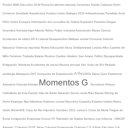
Pontón
BNG
Eleccións 26-M
Pesca
Accidentes laborais
Cervantes
Saúde
Cabanas
Petín
Comercio
Sanidade
Arquitectura
Xustiza
Letras Galegas 2019
Infraestruturas
Paradela
Xove
Piñor
Unión Europea
Información dos concellos de Galicia
Explosión Paramos
Drogas
Incendios forestais
Agro
Alberto Núñez Feijóo
Industria
Automoción
Muras
Ciencia
Accidentes de tráfico
AP-9
Laboral
Desaparicións
Maltrato animal
Consumo
Internet
Natureza
Violencia machista
Redes
Educación
Alcoa
Solidariedade
Lotaría
Alfoz
Castrelo de
Miño
Feminino
Trabada
Baleira
Roubos
Cambio climático
San Amaro
Tráfico
Discapacidade
Emigración
Velutinas
Accidentes de tractor
Abusos sexuais
San Xoán de Río
Redada
A Revista
antidroga
Marisqueo
DXT
Xunqueira de Espadanedo
Diana Quer
Patrimonio
Momentos G
Artesanía
Vivenda
Animais
Tecnoloxía
Pintura
Carballeda de Avia
Parrulo
Vilar de Barrio
Natación
Sector naval
Rías Baixas
Racing de
Ferrol
Emprego
Illas Atlánticas
Goberno central
Eleccións
Cataluña
Estados Unidos
Reino
Unido
Brexit
AVE
Copa do Rei
Impostos
Xacobeo 2021
Larouco
Costa da Morte
Fragas do
Eume
Inmigración
Empresas
Coruxo FC
Televisión de Galicia
Semana coa Infancia - UNICEF
Amoeiro
"Culturgal 2019"
Neve
Culturgal
Gomesende
Ourense C.F.
A Bola
Eleccións 5-A