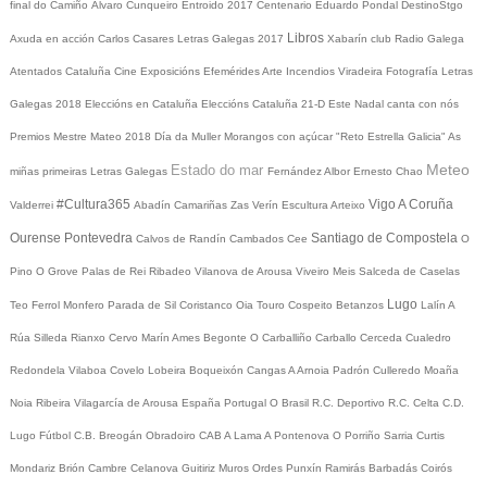
final do Camiño
Álvaro Cunqueiro
Entroido 2017
Centenario Eduardo Pondal
DestinoStgo
Libros
Axuda en acción
Carlos Casares
Letras Galegas 2017
Xabarín club
Radio Galega
Atentados Cataluña
Cine
Exposicións
Efemérides
Arte
Incendios
Viradeira
Fotografía
Letras
Galegas 2018
Eleccións en Cataluña
Eleccións Cataluña 21-D
Este Nadal canta con nós
Premios Mestre Mateo 2018
Día da Muller
Morangos con açúcar
"Reto Estrella Galicia"
As
Meteo
Estado do mar
miñas primeiras Letras Galegas
Fernández Albor
Ernesto Chao
#Cultura365
Vigo
A Coruña
Valderrei
Abadín
Camariñas
Zas
Verín
Escultura
Arteixo
Ourense
Pontevedra
Santiago de Compostela
Calvos de Randín
Cambados
Cee
O
Pino
O Grove
Palas de Rei
Ribadeo
Vilanova de Arousa
Viveiro
Meis
Salceda de Caselas
Lugo
Teo
Ferrol
Monfero
Parada de Sil
Coristanco
Oia
Touro
Cospeito
Betanzos
Lalín
A
Rúa
Silleda
Rianxo
Cervo
Marín
Ames
Begonte
O Carballiño
Carballo
Cerceda
Cualedro
Redondela
Vilaboa
Covelo
Lobeira
Boqueixón
Cangas
A Arnoia
Padrón
Culleredo
Moaña
Noia
Ribeira
Vilagarcía de Arousa
España
Portugal
O Brasil
R.C. Deportivo
R.C. Celta
C.D.
Lugo
Fútbol
C.B. Breogán
Obradoiro CAB
A Lama
A Pontenova
O Porriño
Sarria
Curtis
Mondariz
Brión
Cambre
Celanova
Guitiriz
Muros
Ordes
Punxín
Ramirás
Barbadás
Coirós