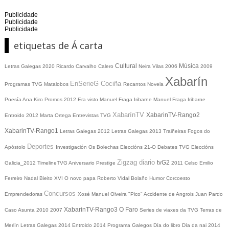
Publicidade
Publicidade
Publicidade
etiquetas de Á carta
Cultural
Música
Letras Galegas 2020
Ricardo Carvalho Calero
Neira Vilas
2006
2009
Xabarín
EnSerieG
Cociña
Programas TVG
Matalobos
Recantos
Novela
Poesía
Ana Kiro
Promos
2012
Era visto
Manuel Fraga Iribarne
Manuel Fraga Iribarne
XabarínTV
XabarinTV-Rango2
Entroido 2012
Marta Ortega
Entrevistas TVG
XabarinTV-Rango1
Letras Galegas 2012
Letras Galegas
2013
Traiñeiras
Fogos do
Deportes
Apóstolo
Investigación
Os Bolechas
Eleccións 21-O
Debates TVG
Eleccións
Zigzag diario
tvG2
Galicia_2012
TimelineTVG
Aniversario Prestige
2011
Celso Emilio
Ferreiro
Nadal
Bieito XVI
O novo papa
Roberto Vidal Bolaño
Humor
Corcoesto
Concursos
Emprendedoras
Xosé Manuel Olveira "Pico"
Accidente de Angrois
Juan Pardo
XabarinTV-Rango3
O Faro
Caso Asunta
2010
2007
Series de viaxes da TVG
Terras de
Merlín
Letras Galegas 2014
Entroido 2014
Programa Galegos
Día do libro
Día da nai
2014