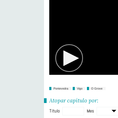
Pontevedra
Vigo
O Grove
Atopar capítulo por:
Título
Mes