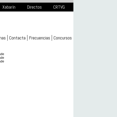
Xabarín
Directos
CRTVG
mas
Contacta
Frecuencias
Concursos
ade
ade
ade