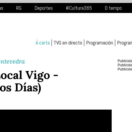
as
RG
Deportes
#Cultura365
O tempo
Á carta
TVG en directo
Programación
Progra
ontevedra
Publicid
Publicid
Publicid
ocal Vigo -
os Días)