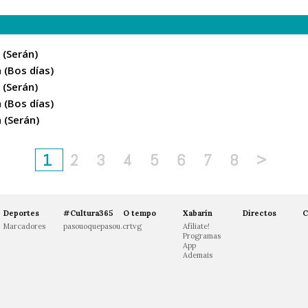
 (Serán)
 (Bos días)
 (Serán)
 (Bos días)
 (Serán)
1
2
3
4
5
6
7
8
>
Deportes
#Cultura365
O tempo
Xabarín
Directos
C
Marcadores
pasouoquepasou.crtvg
Afíliate!
Programas
App
Ademais