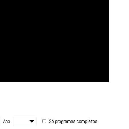
Ano
Só programas completos