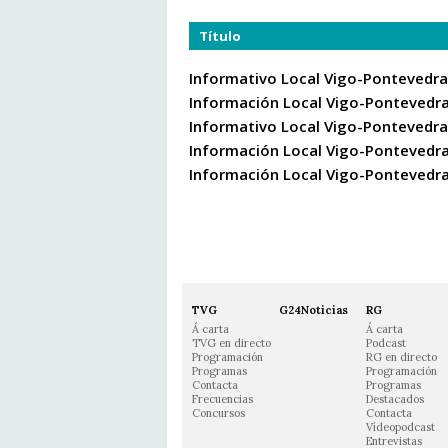
Título
Informativo Local Vigo-Pontevedra
Información Local Vigo-Pontevedra
Informativo Local Vigo-Pontevedra
Información Local Vigo-Pontevedra
Información Local Vigo-Pontevedra
TVG
G24Noticias
RG
Á carta
Á carta
TVG en directo
Podcast
Programación
RG en directo
Programas
Programación
Contacta
Programas
Frecuencias
Destacados
Concursos
Contacta
Vídeopodcast
Entrevistas