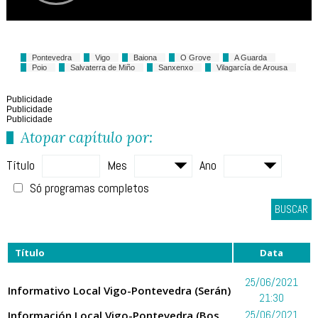
Pontevedra
Vigo
Baiona
O Grove
A Guarda
Poio
Salvaterra de Miño
Sanxenxo
Vilagarcía de Arousa
Publicidade
Publicidade
Publicidade
Atopar capítulo por:
Título
Mes
Ano
Só programas completos
BUSCAR
Título
Data
25/06/2021
Informativo Local Vigo-Pontevedra (Serán)
21:30
Información Local Vigo-Pontevedra (Bos
25/06/2021