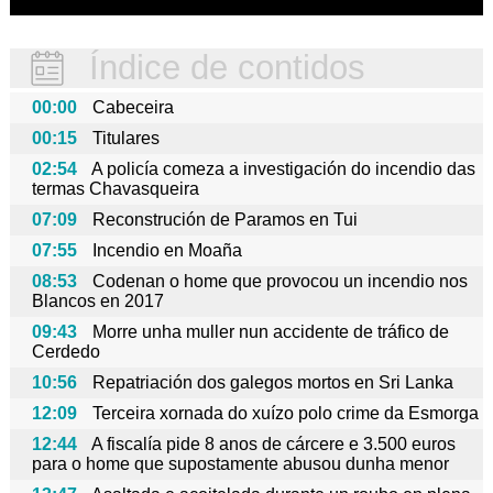
Índice de contidos
00:00
Cabeceira
00:15
Titulares
02:54
A policía comeza a investigación do incendio das
termas Chavasqueira
07:09
Reconstrución de Paramos en Tui
07:55
Incendio en Moaña
08:53
Codenan o home que provocou un incendio nos
Blancos en 2017
09:43
Morre unha muller nun accidente de tráfico de
Cerdedo
10:56
Repatriación dos galegos mortos en Sri Lanka
12:09
Terceira xornada do xuízo polo crime da Esmorga
12:44
A fiscalía pide 8 anos de cárcere e 3.500 euros
para o home que supostamente abusou dunha menor