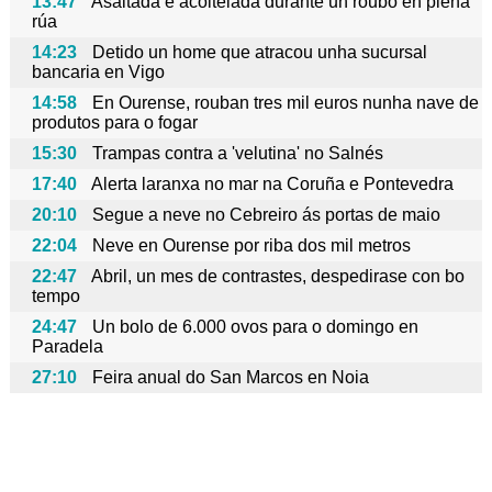
13:47
Asaltada e acoitelada durante un roubo en plena
rúa
14:23
Detido un home que atracou unha sucursal
bancaria en Vigo
14:58
En Ourense, rouban tres mil euros nunha nave de
produtos para o fogar
15:30
Trampas contra a 'velutina' no Salnés
17:40
Alerta laranxa no mar na Coruña e Pontevedra
20:10
Segue a neve no Cebreiro ás portas de maio
22:04
Neve en Ourense por riba dos mil metros
22:47
Abril, un mes de contrastes, despedirase con bo
tempo
24:47
Un bolo de 6.000 ovos para o domingo en
Paradela
27:10
Feira anual do San Marcos en Noia