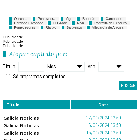
Ourense
Pontevedra
Vigo
Boborás
Cambados
Cerdedo-Cotobade
O Grove
Noia
Pedrafita do Cebreiro
Pontecesures
Rianxo
Sanxenxo
Vilagarcía de Arousa
Publicidade
Publicidade
Publicidade
Atopar capítulo por:
Título
Mes
Ano
Só programas completos
BUSCAR
Título
Data
Galicia Noticias
17/01/2024 13:50
Galicia Noticias
16/01/2024 13:50
Galicia Noticias
15/01/2024 13:50