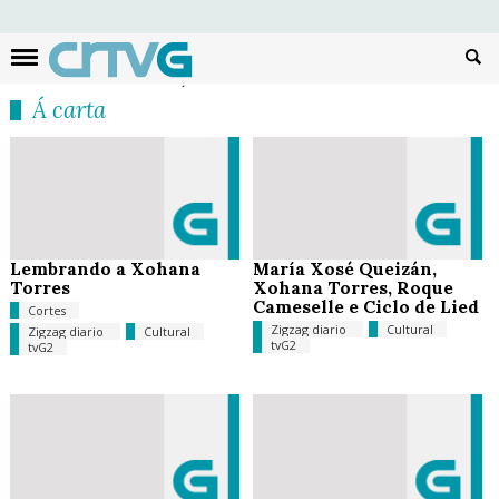
Busc
Á carta
Lembrando a Xohana
María Xosé Queizán,
Torres
Xohana Torres, Roque
Cameselle e Ciclo de Lied
Cortes
Zigzag diario
Cultural
Zigzag diario
Cultural
tvG2
tvG2