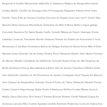
Bergondo
A Gudiña
Manzaneda
Valdoviño
O Valadouro
Malpica de Bergantiños
Santa
Comba
Mañón
Camiño de Santiago
Arbo
A Fonsagrada
Mugardos
Fisterra
Fene
Avión
Pantón
Trazo
A Illa de Arousa
A Cañiza
Crecente
As Nogais
Como que non?!
Guntín
Mos
Moeche
Meira
Sarreaus
Mondoñedo
Salvaterra de Miño
A Merca
Melón
Lingua galega
Corcubión
Barreiros
Pol
Neda
Beade
Cariño
Cartelle
Ribeira de Piquín
Vilarmaior
Ponte
Caldelas
Lourenzá
Triacastela
Bande
Vimianzo
Debate do Estado da Autonomía
O Incio
Monterroso
O Saviñao
Pontedeva
Baños de Molgas
Santiso
As Neves
Arzúa
Miño
O Bolo
Maceda
Outes
Entroido
Val do Dubra
Oímbra
Rois
A Mezquita
Meaño
Toén
Mesía
Fornelos
de Montes
Maside
Carballeda de Valdeorras
Xermade
Beariz
Antas de Ulla
Negueira de
Muñiz
Dumbría
A Peroxa
Illas Atlánticas
A Baña
Vilar de Santos
Trasmiras
A Mariña
Dodro
San Sadurniño
Castrelo do Val
Chandrexa de Queixa
Cortegada
Ourol
Toques
Os Blancos
Ares
Cabana de Bergantiños
Sobrado
Oroso
A Pobra de Trives
Vilardevós
Moraña
Portas
Frades
Carral
A Veiga
Aranga
Baltar
Dozón
A Barbanza
Muíños
A Limia
Ribeira Sacra
A
Mariña
Viana
Eleccións 28-A
Verea
A Teixeira
Bóveda
Rodeiro
Cenlle
Rábade
Esgos
As
Somozas
Láncara
Riós
Turismo
Agolada
Cerdido
Boimorto
Padrenda
Xunta de Galicia
Ana