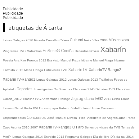
Publicidade
Publicidade
Publicidade
etiquetas de Á carta
Cultural
Música
Letras Galegas 2020
Ricardo Carvalho Calero
Neira Vilas
2006
2009
Xabarín
EnSerieG
Cociña
Programas TVG
Matalobos
Recantos
Novela
Poesía
Ana Kiro
Promos
2012
Era visto
Manuel Fraga Iribarne
Manuel Fraga Iribarne
XabarínTV
XabarinTV-Rango2
Entroido 2012
Marta Ortega
Entrevistas TVG
XabarinTV-Rango1
Letras Galegas 2012
Letras Galegas
2013
Traiñeiras
Fogos do
Deportes
Apóstolo
Investigación
Os Bolechas
Eleccións 21-O
Debates TVG
Eleccións
Zigzag diario
tvG2
Galicia_2012
TimelineTVG
Aniversario Prestige
2011
Celso Emilio
Ferreiro
Nadal
Bieito XVI
O novo papa
Roberto Vidal Bolaño
Humor
Corcoesto
Concursos
Emprendedoras
Xosé Manuel Olveira "Pico"
Accidente de Angrois
Juan Pardo
XabarinTV-Rango3
O Faro
Caso Asunta
2010
2007
Series de viaxes da TVG
Terras de
Merlín
Letras Galegas 2014
Entroido 2014
Programa Galegos
Día do libro
Día da nai
2014