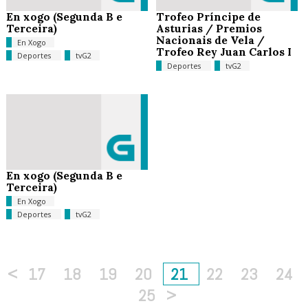
En xogo (Segunda B e
Trofeo Príncipe de
Terceira)
Asturias / Premios
Nacionais de Vela /
En Xogo
Trofeo Rey Juan Carlos I
Deportes
tvG2
Deportes
tvG2
En xogo (Segunda B e
Terceira)
En Xogo
Deportes
tvG2
<
17
18
19
20
21
22
23
24
25
>