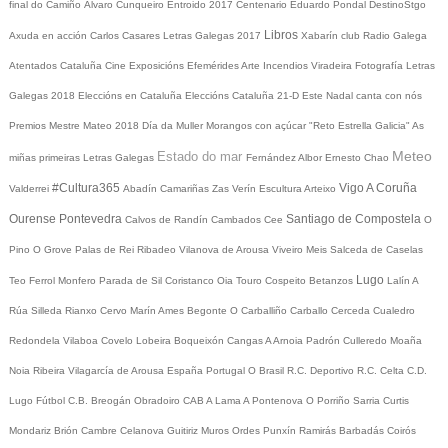
final do Camiño
Álvaro Cunqueiro
Entroido 2017
Centenario Eduardo Pondal
DestinoStgo
Libros
Axuda en acción
Carlos Casares
Letras Galegas 2017
Xabarín club
Radio Galega
Atentados Cataluña
Cine
Exposicións
Efemérides
Arte
Incendios
Viradeira
Fotografía
Letras
Galegas 2018
Eleccións en Cataluña
Eleccións Cataluña 21-D
Este Nadal canta con nós
Premios Mestre Mateo 2018
Día da Muller
Morangos con açúcar
"Reto Estrella Galicia"
As
Meteo
Estado do mar
miñas primeiras Letras Galegas
Fernández Albor
Ernesto Chao
#Cultura365
Vigo
A Coruña
Valderrei
Abadín
Camariñas
Zas
Verín
Escultura
Arteixo
Ourense
Pontevedra
Santiago de Compostela
Calvos de Randín
Cambados
Cee
O
Pino
O Grove
Palas de Rei
Ribadeo
Vilanova de Arousa
Viveiro
Meis
Salceda de Caselas
Lugo
Teo
Ferrol
Monfero
Parada de Sil
Coristanco
Oia
Touro
Cospeito
Betanzos
Lalín
A
Rúa
Silleda
Rianxo
Cervo
Marín
Ames
Begonte
O Carballiño
Carballo
Cerceda
Cualedro
Redondela
Vilaboa
Covelo
Lobeira
Boqueixón
Cangas
A Arnoia
Padrón
Culleredo
Moaña
Noia
Ribeira
Vilagarcía de Arousa
España
Portugal
O Brasil
R.C. Deportivo
R.C. Celta
C.D.
Lugo
Fútbol
C.B. Breogán
Obradoiro CAB
A Lama
A Pontenova
O Porriño
Sarria
Curtis
Mondariz
Brión
Cambre
Celanova
Guitiriz
Muros
Ordes
Punxín
Ramirás
Barbadás
Coirós