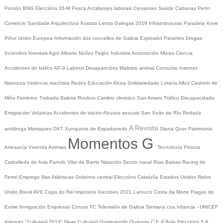
Pontón
BNG
Eleccións 26-M
Pesca
Accidentes laborais
Cervantes
Saúde
Cabanas
Petín
Comercio
Sanidade
Arquitectura
Xustiza
Letras Galegas 2019
Infraestruturas
Paradela
Xove
Piñor
Unión Europea
Información dos concellos de Galicia
Explosión Paramos
Drogas
Incendios forestais
Agro
Alberto Núñez Feijóo
Industria
Automoción
Muras
Ciencia
Accidentes de tráfico
AP-9
Laboral
Desaparicións
Maltrato animal
Consumo
Internet
Natureza
Violencia machista
Redes
Educación
Alcoa
Solidariedade
Lotaría
Alfoz
Castrelo de
Miño
Feminino
Trabada
Baleira
Roubos
Cambio climático
San Amaro
Tráfico
Discapacidade
Emigración
Velutinas
Accidentes de tractor
Abusos sexuais
San Xoán de Río
Redada
A Revista
antidroga
Marisqueo
DXT
Xunqueira de Espadanedo
Diana Quer
Patrimonio
Momentos G
Artesanía
Vivenda
Animais
Tecnoloxía
Pintura
Carballeda de Avia
Parrulo
Vilar de Barrio
Natación
Sector naval
Rías Baixas
Racing de
Ferrol
Emprego
Illas Atlánticas
Goberno central
Eleccións
Cataluña
Estados Unidos
Reino
Unido
Brexit
AVE
Copa do Rei
Impostos
Xacobeo 2021
Larouco
Costa da Morte
Fragas do
Eume
Inmigración
Empresas
Coruxo FC
Televisión de Galicia
Semana coa Infancia - UNICEF
Amoeiro
"Culturgal 2019"
Neve
Culturgal
Gomesende
Ourense C.F.
A Bola
Eleccións 5-A