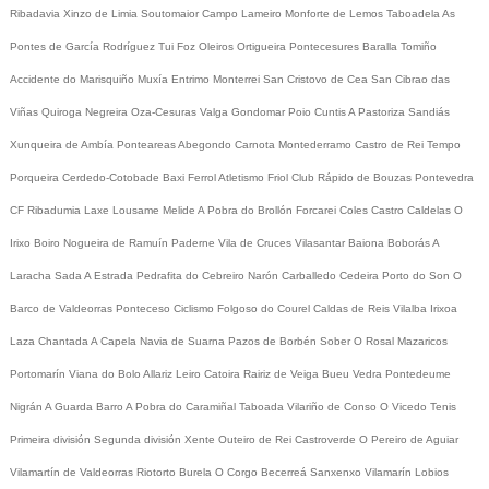
Ribadavia
Xinzo de Limia
Soutomaior
Campo Lameiro
Monforte de Lemos
Taboadela
As
Pontes de García Rodríguez
Tui
Foz
Oleiros
Ortigueira
Pontecesures
Baralla
Tomiño
Accidente do Marisquiño
Muxía
Entrimo
Monterrei
San Cristovo de Cea
San Cibrao das
Viñas
Quiroga
Negreira
Oza-Cesuras
Valga
Gondomar
Poio
Cuntis
A Pastoriza
Sandiás
Xunqueira de Ambía
Ponteareas
Abegondo
Carnota
Montederramo
Castro de Rei
Tempo
Porqueira
Cerdedo-Cotobade
Baxi Ferrol
Atletismo
Friol
Club Rápido de Bouzas
Pontevedra
CF
Ribadumia
Laxe
Lousame
Melide
A Pobra do Brollón
Forcarei
Coles
Castro Caldelas
O
Irixo
Boiro
Nogueira de Ramuín
Paderne
Vila de Cruces
Vilasantar
Baiona
Boborás
A
Laracha
Sada
A Estrada
Pedrafita do Cebreiro
Narón
Carballedo
Cedeira
Porto do Son
O
Barco de Valdeorras
Ponteceso
Ciclismo
Folgoso do Courel
Caldas de Reis
Vilalba
Irixoa
Laza
Chantada
A Capela
Navia de Suarna
Pazos de Borbén
Sober
O Rosal
Mazaricos
Portomarín
Viana do Bolo
Allariz
Leiro
Catoira
Rairiz de Veiga
Bueu
Vedra
Pontedeume
Nigrán
A Guarda
Barro
A Pobra do Caramiñal
Taboada
Vilariño de Conso
O Vicedo
Tenis
Primeira división
Segunda división
Xente
Outeiro de Rei
Castroverde
O Pereiro de Aguiar
Vilamartín de Valdeorras
Riotorto
Burela
O Corgo
Becerreá
Sanxenxo
Vilamarín
Lobios