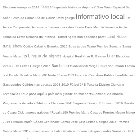
Festas
Eleccións europeas 2014
"especiais históricos deportes"
San Xoán
Especial San
Informativo local
Xoán
Festa do Carme
Día de Galicia
Derbi galego
De
Asís a Compostela
Serramoura
Serramoura video
Eirado
Casa Manola
Terras de Acolá
Land Rober
Terras do Leste
Semana da Infancia - Unicef
Agora non podemos parar
tunai show
Códice Calixtino
Entroido 2015
Boas tardes
Teatro
Premios
Semana Santa
Lingua de signos
Luar
Mestre Mateo 15
Hospital Real
Xosé R. Gayoso
Eleccións
Bamboleo
locais 2015
Letras Galegas 2015
#GaliciaNoiteMeiga
Educación Infantil
Familia
real
Escola Naval de Marín
40º Norte
30anosTVG
Urxencia Cero
Área Pública
LuarMilenario
Gastropodos
Collidos nas patacas
2008
2010
Fútbol 2ª B
Terceira División
Ciencia e
Tecnoloxía
O que pasa aquí
O país máis grande do mundo
#VSemanaCoaInfancia
Programa destacado
aGdetodos
Eleccións 20-D
Segunda División B
Entroido 2016
Rosalía
de Castro
Ciclo autores galegos
#Rosalía180
Premios María Casares
Premios Mestre Mateo
2016
Premios Martín Códax
Centenario Camilo José Cela
Letras Galegas 2016
Premios
Mestre Mateo 2017
Irmandades da Fala
Debate autonómico
Augasquentes
Womex 2016
O