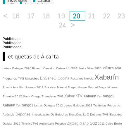
Zigzag diario
Cultural
tvG2
Rosalía de Castro
<
16
17
18
19
20
21
22
23
24
>
Publicidade
Publicidade
Publicidade
etiquetas de Á carta
Cultural
Música
Letras Galegas 2020
Ricardo Carvalho Calero
Neira Vilas
2006
2009
Xabarín
EnSerieG
Cociña
Programas TVG
Matalobos
Recantos
Novela
Poesía
Ana Kiro
Promos
2012
Era visto
Manuel Fraga Iribarne
Manuel Fraga Iribarne
XabarínTV
XabarinTV-Rango2
Entroido 2012
Marta Ortega
Entrevistas TVG
XabarinTV-Rango1
Letras Galegas 2012
Letras Galegas
2013
Traiñeiras
Fogos do
Deportes
Apóstolo
Investigación
Os Bolechas
Eleccións 21-O
Debates TVG
Eleccións
Zigzag diario
tvG2
Galicia_2012
TimelineTVG
Aniversario Prestige
2011
Celso Emilio