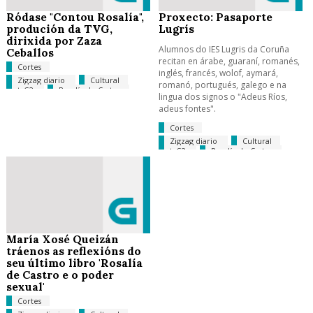
Ródase "Contou Rosalía",
Proxecto: Pasaporte
produción da TVG,
Lugrís
dirixida por Zaza
Alumnos do IES Lugris da Coruña
Ceballos
recitan en árabe, guaraní, romanés,
Cortes
inglés, francés, wolof, aymará,
Zigzag diario
Cultural
romanó, portugués, galego e na
tvG2
Rosalía de Castro
lingua dos signos o "Adeus Ríos,
adeus fontes".
Cortes
Zigzag diario
Cultural
tvG2
Rosalía de Castro
María Xosé Queizán
tráenos as reflexións do
seu último libro 'Rosalía
de Castro e o poder
sexual'
Cortes