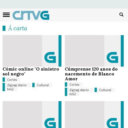
Busc
Á carta
Cómic online "O sinistro
Cúmprense 120 anos do
sol negro"
nacemento de Blanco
Amor
Cortes
Cortes
Zigzag diario
Cultural
tvG2
Zigzag diario
Cultural
tvG2