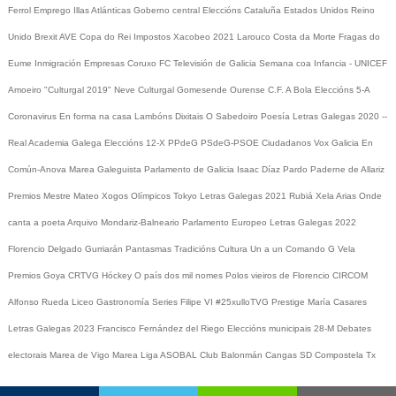
Ferrol
Emprego
Illas Atlánticas
Goberno central
Eleccións
Cataluña
Estados Unidos
Reino
Unido
Brexit
AVE
Copa do Rei
Impostos
Xacobeo 2021
Larouco
Costa da Morte
Fragas do
Eume
Inmigración
Empresas
Coruxo FC
Televisión de Galicia
Semana coa Infancia - UNICEF
Amoeiro
"Culturgal 2019"
Neve
Culturgal
Gomesende
Ourense C.F.
A Bola
Eleccións 5-A
Coronavirus
En forma na casa
Lambóns Dixitais
O Sabedoiro
Poesía Letras Galegas 2020
--
Real Academia Galega
Eleccións 12-X
PPdeG
PSdeG-PSOE
Ciudadanos
Vox
Galicia En
Común-Anova
Marea Galeguista
Parlamento de Galicia
Isaac Díaz Pardo
Paderne de Allariz
Premios Mestre Mateo
Xogos Olímpicos Tokyo
Letras Galegas 2021
Rubiá
Xela Arias
Onde
canta a poeta
Arquivo
Mondariz-Balneario
Parlamento Europeo
Letras Galegas 2022
Florencio Delgado Gurriarán
Pantasmas
Tradicións
Cultura
Un a un
Comando G
Vela
Premios Goya
CRTVG
Hóckey
O país dos mil nomes
Polos vieiros de Florencio
CIRCOM
Alfonso Rueda
Liceo
Gastronomía
Series
Filipe VI
#25xulloTVG
Prestige
María Casares
Letras Galegas 2023
Francisco Fernández del Riego
Eleccións municipais 28-M
Debates
electorais
Marea de Vigo
Marea
Liga ASOBAL
Club Balonmán Cangas
SD Compostela
Tx