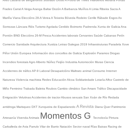
Ares
Cabana de Bergantiños
Sobrado
Oroso
A Pobra de Trives
Vilardevós
Moraña
Portas
Frades
Carral
A Veiga
Aranga
Baltar
Dozón
A Barbanza
Muíños
A Limia
Ribeira Sacra
A
Mariña
Viana
Eleccións 28-A
Verea
A Teixeira
Bóveda
Rodeiro
Cenlle
Rábade
Esgos
As
Somozas
Láncara
Riós
Turismo
Agolada
Cerdido
Boimorto
Padrenda
Xunta de Galicia
Ana
Pontón
BNG
Eleccións 26-M
Pesca
Accidentes laborais
Cervantes
Saúde
Cabanas
Petín
Comercio
Sanidade
Arquitectura
Xustiza
Letras Galegas 2019
Infraestruturas
Paradela
Xove
Piñor
Unión Europea
Información dos concellos de Galicia
Explosión Paramos
Drogas
Incendios forestais
Agro
Alberto Núñez Feijóo
Industria
Automoción
Muras
Ciencia
Accidentes de tráfico
AP-9
Laboral
Desaparicións
Maltrato animal
Consumo
Internet
Natureza
Violencia machista
Redes
Educación
Alcoa
Solidariedade
Lotaría
Alfoz
Castrelo de
Miño
Feminino
Trabada
Baleira
Roubos
Cambio climático
San Amaro
Tráfico
Discapacidade
Emigración
Velutinas
Accidentes de tractor
Abusos sexuais
San Xoán de Río
Redada
A Revista
antidroga
Marisqueo
DXT
Xunqueira de Espadanedo
Diana Quer
Patrimonio
Momentos G
Artesanía
Vivenda
Animais
Tecnoloxía
Pintura
Carballeda de Avia
Parrulo
Vilar de Barrio
Natación
Sector naval
Rías Baixas
Racing de