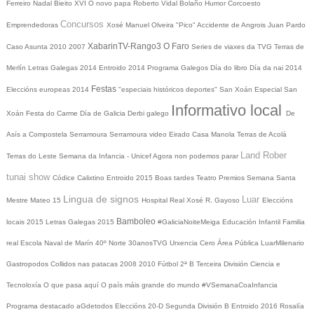
Ferreiro
Nadal
Bieito XVI
O novo papa
Roberto Vidal Bolaño
Humor
Corcoesto
Concursos
Emprendedoras
Xosé Manuel Olveira "Pico"
Accidente de Angrois
Juan Pardo
XabarinTV-Rango3
O Faro
Caso Asunta
2010
2007
Series de viaxes da TVG
Terras de
Merlín
Letras Galegas 2014
Entroido 2014
Programa Galegos
Día do libro
Día da nai
2014
Festas
Eleccións europeas 2014
"especiais históricos deportes"
San Xoán
Especial San
Informativo local
Xoán
Festa do Carme
Día de Galicia
Derbi galego
De
Asís a Compostela
Serramoura
Serramoura video
Eirado
Casa Manola
Terras de Acolá
Land Rober
Terras do Leste
Semana da Infancia - Unicef
Agora non podemos parar
tunai show
Códice Calixtino
Entroido 2015
Boas tardes
Teatro
Premios
Semana Santa
Lingua de signos
Luar
Mestre Mateo 15
Hospital Real
Xosé R. Gayoso
Eleccións
Bamboleo
locais 2015
Letras Galegas 2015
#GaliciaNoiteMeiga
Educación Infantil
Familia
real
Escola Naval de Marín
40º Norte
30anosTVG
Urxencia Cero
Área Pública
LuarMilenario
Gastropodos
Collidos nas patacas
2008
2010
Fútbol 2ª B
Terceira División
Ciencia e
Tecnoloxía
O que pasa aquí
O país máis grande do mundo
#VSemanaCoaInfancia
Programa destacado
aGdetodos
Eleccións 20-D
Segunda División B
Entroido 2016
Rosalía