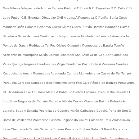
Noia
Ribeira
Vilagarcía de Arousa
España
Portugal
O Brasil
R.C. Deportivo
R.C. Celta
C.D.
Lugo
Fútbol
C.B. Breogán
Obradoiro CAB
A Lama
A Pontenova
O Porriño
Sarria
Curtis
Mondariz
Brión
Cambre
Celanova
Guitiriz
Muros
Ordes
Punxín
Ramirás
Barbadás
Coirós
Ribadavia
Xinzo de Limia
Soutomaior
Campo Lameiro
Monforte de Lemos
Taboadela
As
Pontes de García Rodríguez
Tui
Foz
Oleiros
Ortigueira
Pontecesures
Baralla
Tomiño
Accidente do Marisquiño
Muxía
Entrimo
Monterrei
San Cristovo de Cea
San Cibrao das
Viñas
Quiroga
Negreira
Oza-Cesuras
Valga
Gondomar
Poio
Cuntis
A Pastoriza
Sandiás
Xunqueira de Ambía
Ponteareas
Abegondo
Carnota
Montederramo
Castro de Rei
Tempo
Porqueira
Cerdedo-Cotobade
Baxi Ferrol
Atletismo
Friol
Club Rápido de Bouzas
Pontevedra
CF
Ribadumia
Laxe
Lousame
Melide
A Pobra do Brollón
Forcarei
Coles
Castro Caldelas
O
Irixo
Boiro
Nogueira de Ramuín
Paderne
Vila de Cruces
Vilasantar
Baiona
Boborás
A
Laracha
Sada
A Estrada
Pedrafita do Cebreiro
Narón
Carballedo
Cedeira
Porto do Son
O
Barco de Valdeorras
Ponteceso
Ciclismo
Folgoso do Courel
Caldas de Reis
Vilalba
Irixoa
Laza
Chantada
A Capela
Navia de Suarna
Pazos de Borbén
Sober
O Rosal
Mazaricos
Portomarín
Viana do Bolo
Allariz
Leiro
Catoira
Rairiz de Veiga
Bueu
Vedra
Pontedeume