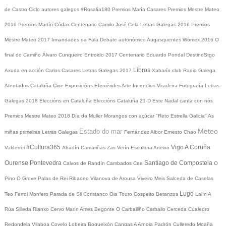
de Castro
Ciclo autores galegos
#Rosalía180
Premios María Casares
Premios Mestre Mateo
2016
Premios Martín Códax
Centenario Camilo José Cela
Letras Galegas 2016
Premios
Mestre Mateo 2017
Irmandades da Fala
Debate autonómico
Augasquentes
Womex 2016
O
final do Camiño
Álvaro Cunqueiro
Entroido 2017
Centenario Eduardo Pondal
DestinoStgo
Libros
Axuda en acción
Carlos Casares
Letras Galegas 2017
Xabarín club
Radio Galega
Atentados Cataluña
Cine
Exposicións
Efemérides
Arte
Incendios
Viradeira
Fotografía
Letras
Galegas 2018
Eleccións en Cataluña
Eleccións Cataluña 21-D
Este Nadal canta con nós
Premios Mestre Mateo 2018
Día da Muller
Morangos con açúcar
"Reto Estrella Galicia"
As
Meteo
Estado do mar
miñas primeiras Letras Galegas
Fernández Albor
Ernesto Chao
#Cultura365
Vigo
A Coruña
Valderrei
Abadín
Camariñas
Zas
Verín
Escultura
Arteixo
Ourense
Pontevedra
Santiago de Compostela
Calvos de Randín
Cambados
Cee
O
Pino
O Grove
Palas de Rei
Ribadeo
Vilanova de Arousa
Viveiro
Meis
Salceda de Caselas
Lugo
Teo
Ferrol
Monfero
Parada de Sil
Coristanco
Oia
Touro
Cospeito
Betanzos
Lalín
A
Rúa
Silleda
Rianxo
Cervo
Marín
Ames
Begonte
O Carballiño
Carballo
Cerceda
Cualedro
Redondela
Vilaboa
Covelo
Lobeira
Boqueixón
Cangas
A Arnoia
Padrón
Culleredo
Moaña