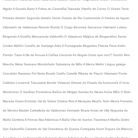
Nigrán
A Guarda
Barro
A Pobra do Caramiñal
Taboada
Vilariño de Conso
O Vicedo
Tenis
Primeira división
Segunda división
Xente
Outeiro de Rei
Castroverde
O Pereiro de Aguiar
Vilamartín de Valdeorras
Riotorto
Burela
O Corgo
Becerreá
Sanxenxo
Vilamarín
Lobios
Bergondo
A Gudiña
Manzaneda
Valdoviño
O Valadouro
Malpica de Bergantiños
Santa
Comba
Mañón
Camiño de Santiago
Arbo
A Fonsagrada
Mugardos
Fisterra
Fene
Avión
Pantón
Trazo
A Illa de Arousa
A Cañiza
Crecente
As Nogais
Como que non?!
Guntín
Mos
Moeche
Meira
Sarreaus
Mondoñedo
Salvaterra de Miño
A Merca
Melón
Lingua galega
Corcubión
Barreiros
Pol
Neda
Beade
Cariño
Cartelle
Ribeira de Piquín
Vilarmaior
Ponte
Caldelas
Lourenzá
Triacastela
Bande
Vimianzo
Debate do Estado da Autonomía
O Incio
Monterroso
O Saviñao
Pontedeva
Baños de Molgas
Santiso
As Neves
Arzúa
Miño
O Bolo
Maceda
Outes
Entroido
Val do Dubra
Oímbra
Rois
A Mezquita
Meaño
Toén
Mesía
Fornelos
de Montes
Maside
Carballeda de Valdeorras
Xermade
Beariz
Antas de Ulla
Negueira de
Muñiz
Dumbría
A Peroxa
Illas Atlánticas
A Baña
Vilar de Santos
Trasmiras
A Mariña
Dodro
San Sadurniño
Castrelo do Val
Chandrexa de Queixa
Cortegada
Ourol
Toques
Os Blancos