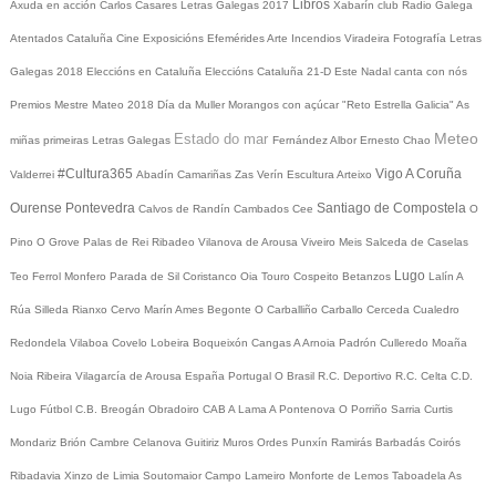
Libros
Axuda en acción
Carlos Casares
Letras Galegas 2017
Xabarín club
Radio Galega
Atentados Cataluña
Cine
Exposicións
Efemérides
Arte
Incendios
Viradeira
Fotografía
Letras
Galegas 2018
Eleccións en Cataluña
Eleccións Cataluña 21-D
Este Nadal canta con nós
Premios Mestre Mateo 2018
Día da Muller
Morangos con açúcar
"Reto Estrella Galicia"
As
Meteo
Estado do mar
miñas primeiras Letras Galegas
Fernández Albor
Ernesto Chao
#Cultura365
Vigo
A Coruña
Valderrei
Abadín
Camariñas
Zas
Verín
Escultura
Arteixo
Ourense
Pontevedra
Santiago de Compostela
Calvos de Randín
Cambados
Cee
O
Pino
O Grove
Palas de Rei
Ribadeo
Vilanova de Arousa
Viveiro
Meis
Salceda de Caselas
Lugo
Teo
Ferrol
Monfero
Parada de Sil
Coristanco
Oia
Touro
Cospeito
Betanzos
Lalín
A
Rúa
Silleda
Rianxo
Cervo
Marín
Ames
Begonte
O Carballiño
Carballo
Cerceda
Cualedro
Redondela
Vilaboa
Covelo
Lobeira
Boqueixón
Cangas
A Arnoia
Padrón
Culleredo
Moaña
Noia
Ribeira
Vilagarcía de Arousa
España
Portugal
O Brasil
R.C. Deportivo
R.C. Celta
C.D.
Lugo
Fútbol
C.B. Breogán
Obradoiro CAB
A Lama
A Pontenova
O Porriño
Sarria
Curtis
Mondariz
Brión
Cambre
Celanova
Guitiriz
Muros
Ordes
Punxín
Ramirás
Barbadás
Coirós
Ribadavia
Xinzo de Limia
Soutomaior
Campo Lameiro
Monforte de Lemos
Taboadela
As