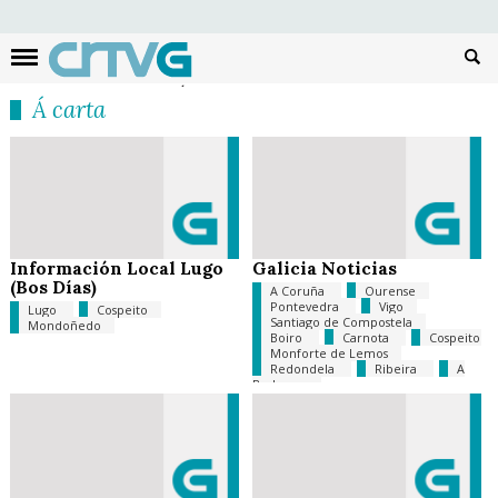
Busc
Á carta
Información Local Lugo
Galicia Noticias
(Bos Días)
A Coruña
Ourense
Pontevedra
Vigo
Lugo
Cospeito
Santiago de Compostela
Mondoñedo
Boiro
Carnota
Cospeito
Monforte de Lemos
Redondela
Ribeira
A
Barbanza