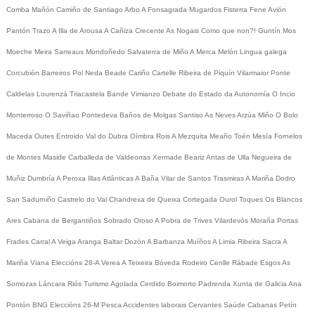
Comba
Mañón
Camiño de Santiago
Arbo
A Fonsagrada
Mugardos
Fisterra
Fene
Avión
Pantón
Trazo
A Illa de Arousa
A Cañiza
Crecente
As Nogais
Como que non?!
Guntín
Mos
Moeche
Meira
Sarreaus
Mondoñedo
Salvaterra de Miño
A Merca
Melón
Lingua galega
Corcubión
Barreiros
Pol
Neda
Beade
Cariño
Cartelle
Ribeira de Piquín
Vilarmaior
Ponte
Caldelas
Lourenzá
Triacastela
Bande
Vimianzo
Debate do Estado da Autonomía
O Incio
Monterroso
O Saviñao
Pontedeva
Baños de Molgas
Santiso
As Neves
Arzúa
Miño
O Bolo
Maceda
Outes
Entroido
Val do Dubra
Oímbra
Rois
A Mezquita
Meaño
Toén
Mesía
Fornelos
de Montes
Maside
Carballeda de Valdeorras
Xermade
Beariz
Antas de Ulla
Negueira de
Muñiz
Dumbría
A Peroxa
Illas Atlánticas
A Baña
Vilar de Santos
Trasmiras
A Mariña
Dodro
San Sadurniño
Castrelo do Val
Chandrexa de Queixa
Cortegada
Ourol
Toques
Os Blancos
Ares
Cabana de Bergantiños
Sobrado
Oroso
A Pobra de Trives
Vilardevós
Moraña
Portas
Frades
Carral
A Veiga
Aranga
Baltar
Dozón
A Barbanza
Muíños
A Limia
Ribeira Sacra
A
Mariña
Viana
Eleccións 28-A
Verea
A Teixeira
Bóveda
Rodeiro
Cenlle
Rábade
Esgos
As
Somozas
Láncara
Riós
Turismo
Agolada
Cerdido
Boimorto
Padrenda
Xunta de Galicia
Ana
Pontón
BNG
Eleccións 26-M
Pesca
Accidentes laborais
Cervantes
Saúde
Cabanas
Petín