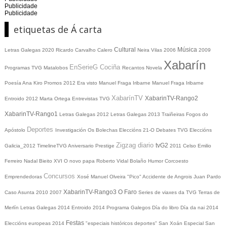
Publicidade
Publicidade
etiquetas de Á carta
Cultural
Música
Letras Galegas 2020
Ricardo Carvalho Calero
Neira Vilas
2006
2009
Xabarín
EnSerieG
Cociña
Programas TVG
Matalobos
Recantos
Novela
Poesía
Ana Kiro
Promos
2012
Era visto
Manuel Fraga Iribarne
Manuel Fraga Iribarne
XabarínTV
XabarinTV-Rango2
Entroido 2012
Marta Ortega
Entrevistas TVG
XabarinTV-Rango1
Letras Galegas 2012
Letras Galegas
2013
Traiñeiras
Fogos do
Deportes
Apóstolo
Investigación
Os Bolechas
Eleccións 21-O
Debates TVG
Eleccións
Zigzag diario
tvG2
Galicia_2012
TimelineTVG
Aniversario Prestige
2011
Celso Emilio
Ferreiro
Nadal
Bieito XVI
O novo papa
Roberto Vidal Bolaño
Humor
Corcoesto
Concursos
Emprendedoras
Xosé Manuel Olveira "Pico"
Accidente de Angrois
Juan Pardo
XabarinTV-Rango3
O Faro
Caso Asunta
2010
2007
Series de viaxes da TVG
Terras de
Merlín
Letras Galegas 2014
Entroido 2014
Programa Galegos
Día do libro
Día da nai
2014
Festas
Eleccións europeas 2014
"especiais históricos deportes"
San Xoán
Especial San