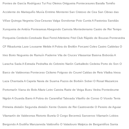
Pontes de García Rodríguez
Tui
Foz
Oleiros
Ortigueira
Pontecesures
Baralla
Tomiño
Accidente do Marisquiño
Muxía
Entrimo
Monterrei
San Cristovo de Cea
San Cibrao das
Viñas
Quiroga
Negreira
Oza-Cesuras
Valga
Gondomar
Poio
Cuntis
A Pastoriza
Sandiás
Xunqueira de Ambía
Ponteareas
Abegondo
Carnota
Montederramo
Castro de Rei
Tempo
Porqueira
Cerdedo-Cotobade
Baxi Ferrol
Atletismo
Friol
Club Rápido de Bouzas
Pontevedra
CF
Ribadumia
Laxe
Lousame
Melide
A Pobra do Brollón
Forcarei
Coles
Castro Caldelas
O
Irixo
Boiro
Nogueira de Ramuín
Paderne
Vila de Cruces
Vilasantar
Baiona
Boborás
A
Laracha
Sada
A Estrada
Pedrafita do Cebreiro
Narón
Carballedo
Cedeira
Porto do Son
O
Barco de Valdeorras
Ponteceso
Ciclismo
Folgoso do Courel
Caldas de Reis
Vilalba
Irixoa
Laza
Chantada
A Capela
Navia de Suarna
Pazos de Borbén
Sober
O Rosal
Mazaricos
Portomarín
Viana do Bolo
Allariz
Leiro
Catoira
Rairiz de Veiga
Bueu
Vedra
Pontedeume
Nigrán
A Guarda
Barro
A Pobra do Caramiñal
Taboada
Vilariño de Conso
O Vicedo
Tenis
Primeira división
Segunda división
Xente
Outeiro de Rei
Castroverde
O Pereiro de Aguiar
Vilamartín de Valdeorras
Riotorto
Burela
O Corgo
Becerreá
Sanxenxo
Vilamarín
Lobios
Bergondo
A Gudiña
Manzaneda
Valdoviño
O Valadouro
Malpica de Bergantiños
Santa