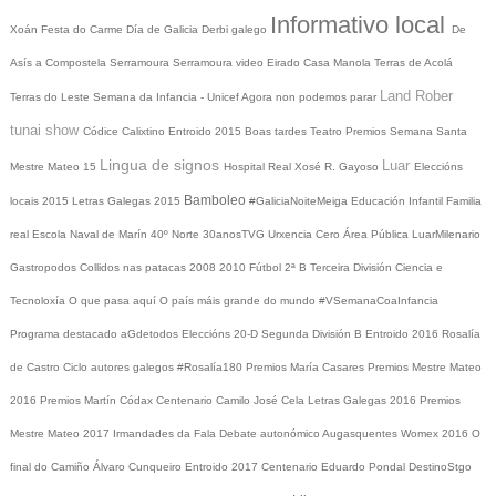
Informativo local
Xoán
Festa do Carme
Día de Galicia
Derbi galego
De
Asís a Compostela
Serramoura
Serramoura video
Eirado
Casa Manola
Terras de Acolá
Land Rober
Terras do Leste
Semana da Infancia - Unicef
Agora non podemos parar
tunai show
Códice Calixtino
Entroido 2015
Boas tardes
Teatro
Premios
Semana Santa
Lingua de signos
Luar
Mestre Mateo 15
Hospital Real
Xosé R. Gayoso
Eleccións
Bamboleo
locais 2015
Letras Galegas 2015
#GaliciaNoiteMeiga
Educación Infantil
Familia
real
Escola Naval de Marín
40º Norte
30anosTVG
Urxencia Cero
Área Pública
LuarMilenario
Gastropodos
Collidos nas patacas
2008
2010
Fútbol 2ª B
Terceira División
Ciencia e
Tecnoloxía
O que pasa aquí
O país máis grande do mundo
#VSemanaCoaInfancia
Programa destacado
aGdetodos
Eleccións 20-D
Segunda División B
Entroido 2016
Rosalía
de Castro
Ciclo autores galegos
#Rosalía180
Premios María Casares
Premios Mestre Mateo
2016
Premios Martín Códax
Centenario Camilo José Cela
Letras Galegas 2016
Premios
Mestre Mateo 2017
Irmandades da Fala
Debate autonómico
Augasquentes
Womex 2016
O
final do Camiño
Álvaro Cunqueiro
Entroido 2017
Centenario Eduardo Pondal
DestinoStgo