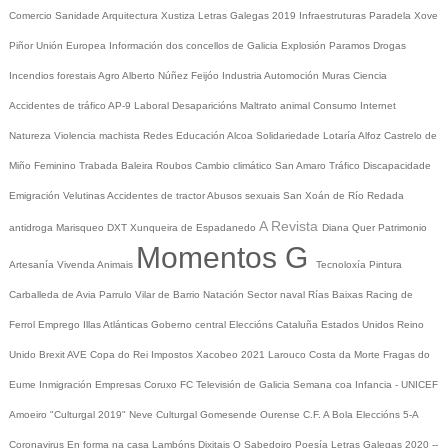
Comercio
Sanidade
Arquitectura
Xustiza
Letras Galegas 2019
Infraestruturas
Paradela
Xove
Piñor
Unión Europea
Información dos concellos de Galicia
Explosión Paramos
Drogas
Incendios forestais
Agro
Alberto Núñez Feijóo
Industria
Automoción
Muras
Ciencia
Accidentes de tráfico
AP-9
Laboral
Desaparicións
Maltrato animal
Consumo
Internet
Natureza
Violencia machista
Redes
Educación
Alcoa
Solidariedade
Lotaría
Alfoz
Castrelo de
Miño
Feminino
Trabada
Baleira
Roubos
Cambio climático
San Amaro
Tráfico
Discapacidade
Emigración
Velutinas
Accidentes de tractor
Abusos sexuais
San Xoán de Río
Redada
A Revista
antidroga
Marisqueo
DXT
Xunqueira de Espadanedo
Diana Quer
Patrimonio
Momentos G
Artesanía
Vivenda
Animais
Tecnoloxía
Pintura
Carballeda de Avia
Parrulo
Vilar de Barrio
Natación
Sector naval
Rías Baixas
Racing de
Ferrol
Emprego
Illas Atlánticas
Goberno central
Eleccións
Cataluña
Estados Unidos
Reino
Unido
Brexit
AVE
Copa do Rei
Impostos
Xacobeo 2021
Larouco
Costa da Morte
Fragas do
Eume
Inmigración
Empresas
Coruxo FC
Televisión de Galicia
Semana coa Infancia - UNICEF
Amoeiro
"Culturgal 2019"
Neve
Culturgal
Gomesende
Ourense C.F.
A Bola
Eleccións 5-A
Coronavirus
En forma na casa
Lambóns Dixitais
O Sabedoiro
Poesía Letras Galegas 2020
--