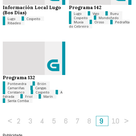
Información Local Lugo
Programa 142
(Bos Dias)
Lugo
Vigo
Bueu
Cospeito
Mondoñedo
Lugo
Cospeito
Muxía
Oroso
Pedrafita
Ribadeo
do Cebreiro
Programa 132
Pontevedra
Brión
Camariñas
Cangas
Coristanco
Cospeito
A
Estrada
Friol
Marín
Santa Comba
<
2
3
4
5
6
7
8
9
10
>
Publicidade