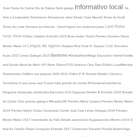
Informativo local
Xoán
Festa do Carme
Día de Galicia
Derbi galego
De
Asís a Compostela
Serramoura
Serramoura video
Eirado
Casa Manola
Terras de Acolá
Land Rober
Terras do Leste
Semana da Infancia - Unicef
Agora non podemos parar
tunai show
Códice Calixtino
Entroido 2015
Boas tardes
Teatro
Premios
Semana Santa
Lingua de signos
Luar
Mestre Mateo 15
Hospital Real
Xosé R. Gayoso
Eleccións
Bamboleo
locais 2015
Letras Galegas 2015
#GaliciaNoiteMeiga
Educación Infantil
Familia
real
Escola Naval de Marín
40º Norte
30anosTVG
Urxencia Cero
Área Pública
LuarMilenario
Gastropodos
Collidos nas patacas
2008
2010
Fútbol 2ª B
Terceira División
Ciencia e
Tecnoloxía
O que pasa aquí
O país máis grande do mundo
#VSemanaCoaInfancia
Programa destacado
aGdetodos
Eleccións 20-D
Segunda División B
Entroido 2016
Rosalía
de Castro
Ciclo autores galegos
#Rosalía180
Premios María Casares
Premios Mestre Mateo
2016
Premios Martín Códax
Centenario Camilo José Cela
Letras Galegas 2016
Premios
Mestre Mateo 2017
Irmandades da Fala
Debate autonómico
Augasquentes
Womex 2016
O
final do Camiño
Álvaro Cunqueiro
Entroido 2017
Centenario Eduardo Pondal
DestinoStgo