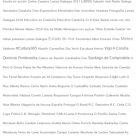
Libros
Axuda en acción
Carlos Casares
Letras Galegas 2017
Xabarín club
Radio Galega
Atentados Cataluña
Cine
Exposicións
Efemérides
Arte
Incendios
Viradeira
Fotografía
Letras
Galegas 2018
Eleccións en Cataluña
Eleccións Cataluña 21-D
Este Nadal canta con nós
Premios Mestre Mateo 2018
Día da Muller
Morangos con açúcar
"Reto Estrella Galicia"
As
Meteo
Estado do mar
miñas primeiras Letras Galegas
Fernández Albor
Ernesto Chao
#Cultura365
Vigo
A Coruña
Valderrei
Abadín
Camariñas
Zas
Verín
Escultura
Arteixo
Ourense
Pontevedra
Santiago de Compostela
Calvos de Randín
Cambados
Cee
O
Pino
O Grove
Palas de Rei
Ribadeo
Vilanova de Arousa
Viveiro
Meis
Salceda de Caselas
Lugo
Teo
Ferrol
Monfero
Parada de Sil
Coristanco
Oia
Touro
Cospeito
Betanzos
Lalín
A
Rúa
Silleda
Rianxo
Cervo
Marín
Ames
Begonte
O Carballiño
Carballo
Cerceda
Cualedro
Redondela
Vilaboa
Covelo
Lobeira
Boqueixón
Cangas
A Arnoia
Padrón
Culleredo
Moaña
Noia
Ribeira
Vilagarcía de Arousa
España
Portugal
O Brasil
R.C. Deportivo
R.C. Celta
C.D.
Lugo
Fútbol
C.B. Breogán
Obradoiro CAB
A Lama
A Pontenova
O Porriño
Sarria
Curtis
Mondariz
Brión
Cambre
Celanova
Guitiriz
Muros
Ordes
Punxín
Ramirás
Barbadás
Coirós
Ribadavia
Xinzo de Limia
Soutomaior
Campo Lameiro
Monforte de Lemos
Taboadela
As