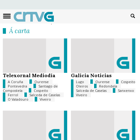
Busc
Á carta
Telexornal Mediodía
Galicia Noticias
A Coruña
Ourense
Lugo
Ourense
Cospeito
Pontevedra
Santiago de
Oleiros
Redondela
Compostela
Cospeito
Salceda de Caselas
Sanxenxo
Ferrol
Salceda de Caselas
Viveiro
O Valadouro
Viveiro