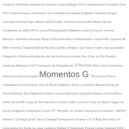
Comercio
Sanidade
Arquitectura
Xustiza
Letras Galegas 2019
Infraestruturas
Paradela
Xove
Piñor
Unión Europea
Información dos concellos de Galicia
Explosión Paramos
Drogas
Incendios forestais
Agro
Alberto Núñez Feijóo
Industria
Automoción
Muras
Ciencia
Accidentes de tráfico
AP-9
Laboral
Desaparicións
Maltrato animal
Consumo
Internet
Natureza
Violencia machista
Redes
Educación
Alcoa
Solidariedade
Lotaría
Alfoz
Castrelo de
Miño
Feminino
Trabada
Baleira
Roubos
Cambio climático
San Amaro
Tráfico
Discapacidade
Emigración
Velutinas
Accidentes de tractor
Abusos sexuais
San Xoán de Río
Redada
A Revista
antidroga
Marisqueo
DXT
Xunqueira de Espadanedo
Diana Quer
Patrimonio
Momentos G
Artesanía
Vivenda
Animais
Tecnoloxía
Pintura
Carballeda de Avia
Parrulo
Vilar de Barrio
Natación
Sector naval
Rías Baixas
Racing de
Ferrol
Emprego
Illas Atlánticas
Goberno central
Eleccións
Cataluña
Estados Unidos
Reino
Unido
Brexit
AVE
Copa do Rei
Impostos
Xacobeo 2021
Larouco
Costa da Morte
Fragas do
Eume
Inmigración
Empresas
Coruxo FC
Televisión de Galicia
Semana coa Infancia - UNICEF
Amoeiro
"Culturgal 2019"
Neve
Culturgal
Gomesende
Ourense C.F.
A Bola
Eleccións 5-A
Coronavirus
En forma na casa
Lambóns Dixitais
O Sabedoiro
Poesía Letras Galegas 2020
--