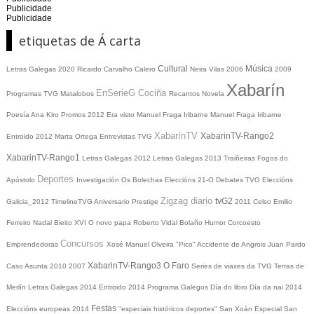
Publicidade
Publicidade
etiquetas de Á carta
Cultural
Música
Letras Galegas 2020
Ricardo Carvalho Calero
Neira Vilas
2006
2009
Xabarín
EnSerieG
Cociña
Programas TVG
Matalobos
Recantos
Novela
Poesía
Ana Kiro
Promos
2012
Era visto
Manuel Fraga Iribarne
Manuel Fraga Iribarne
XabarínTV
XabarinTV-Rango2
Entroido 2012
Marta Ortega
Entrevistas TVG
XabarinTV-Rango1
Letras Galegas 2012
Letras Galegas
2013
Traiñeiras
Fogos do
Deportes
Apóstolo
Investigación
Os Bolechas
Eleccións 21-O
Debates TVG
Eleccións
Zigzag diario
tvG2
Galicia_2012
TimelineTVG
Aniversario Prestige
2011
Celso Emilio
Ferreiro
Nadal
Bieito XVI
O novo papa
Roberto Vidal Bolaño
Humor
Corcoesto
Concursos
Emprendedoras
Xosé Manuel Olveira "Pico"
Accidente de Angrois
Juan Pardo
XabarinTV-Rango3
O Faro
Caso Asunta
2010
2007
Series de viaxes da TVG
Terras de
Merlín
Letras Galegas 2014
Entroido 2014
Programa Galegos
Día do libro
Día da nai
2014
Festas
Eleccións europeas 2014
"especiais históricos deportes"
San Xoán
Especial San