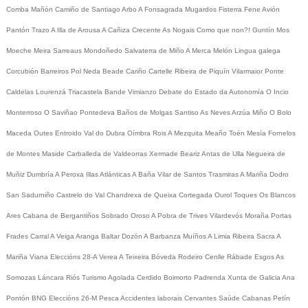
Comba
Mañón
Camiño de Santiago
Arbo
A Fonsagrada
Mugardos
Fisterra
Fene
Avión
Pantón
Trazo
A Illa de Arousa
A Cañiza
Crecente
As Nogais
Como que non?!
Guntín
Mos
Moeche
Meira
Sarreaus
Mondoñedo
Salvaterra de Miño
A Merca
Melón
Lingua galega
Corcubión
Barreiros
Pol
Neda
Beade
Cariño
Cartelle
Ribeira de Piquín
Vilarmaior
Ponte
Caldelas
Lourenzá
Triacastela
Bande
Vimianzo
Debate do Estado da Autonomía
O Incio
Monterroso
O Saviñao
Pontedeva
Baños de Molgas
Santiso
As Neves
Arzúa
Miño
O Bolo
Maceda
Outes
Entroido
Val do Dubra
Oímbra
Rois
A Mezquita
Meaño
Toén
Mesía
Fornelos
de Montes
Maside
Carballeda de Valdeorras
Xermade
Beariz
Antas de Ulla
Negueira de
Muñiz
Dumbría
A Peroxa
Illas Atlánticas
A Baña
Vilar de Santos
Trasmiras
A Mariña
Dodro
San Sadurniño
Castrelo do Val
Chandrexa de Queixa
Cortegada
Ourol
Toques
Os Blancos
Ares
Cabana de Bergantiños
Sobrado
Oroso
A Pobra de Trives
Vilardevós
Moraña
Portas
Frades
Carral
A Veiga
Aranga
Baltar
Dozón
A Barbanza
Muíños
A Limia
Ribeira Sacra
A
Mariña
Viana
Eleccións 28-A
Verea
A Teixeira
Bóveda
Rodeiro
Cenlle
Rábade
Esgos
As
Somozas
Láncara
Riós
Turismo
Agolada
Cerdido
Boimorto
Padrenda
Xunta de Galicia
Ana
Pontón
BNG
Eleccións 26-M
Pesca
Accidentes laborais
Cervantes
Saúde
Cabanas
Petín