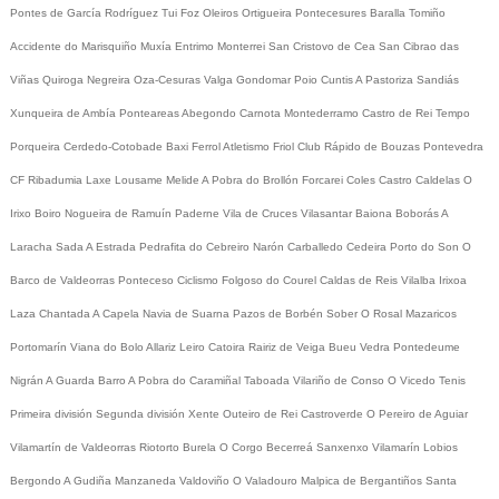
Pontes de García Rodríguez
Tui
Foz
Oleiros
Ortigueira
Pontecesures
Baralla
Tomiño
Accidente do Marisquiño
Muxía
Entrimo
Monterrei
San Cristovo de Cea
San Cibrao das
Viñas
Quiroga
Negreira
Oza-Cesuras
Valga
Gondomar
Poio
Cuntis
A Pastoriza
Sandiás
Xunqueira de Ambía
Ponteareas
Abegondo
Carnota
Montederramo
Castro de Rei
Tempo
Porqueira
Cerdedo-Cotobade
Baxi Ferrol
Atletismo
Friol
Club Rápido de Bouzas
Pontevedra
CF
Ribadumia
Laxe
Lousame
Melide
A Pobra do Brollón
Forcarei
Coles
Castro Caldelas
O
Irixo
Boiro
Nogueira de Ramuín
Paderne
Vila de Cruces
Vilasantar
Baiona
Boborás
A
Laracha
Sada
A Estrada
Pedrafita do Cebreiro
Narón
Carballedo
Cedeira
Porto do Son
O
Barco de Valdeorras
Ponteceso
Ciclismo
Folgoso do Courel
Caldas de Reis
Vilalba
Irixoa
Laza
Chantada
A Capela
Navia de Suarna
Pazos de Borbén
Sober
O Rosal
Mazaricos
Portomarín
Viana do Bolo
Allariz
Leiro
Catoira
Rairiz de Veiga
Bueu
Vedra
Pontedeume
Nigrán
A Guarda
Barro
A Pobra do Caramiñal
Taboada
Vilariño de Conso
O Vicedo
Tenis
Primeira división
Segunda división
Xente
Outeiro de Rei
Castroverde
O Pereiro de Aguiar
Vilamartín de Valdeorras
Riotorto
Burela
O Corgo
Becerreá
Sanxenxo
Vilamarín
Lobios
Bergondo
A Gudiña
Manzaneda
Valdoviño
O Valadouro
Malpica de Bergantiños
Santa