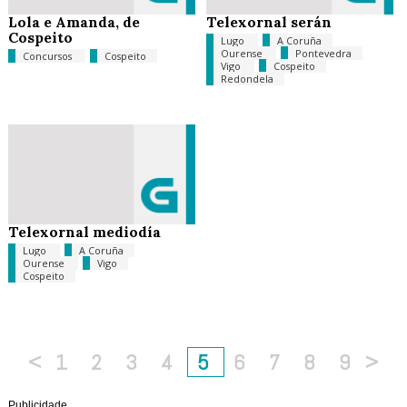
Lola e Amanda, de
Telexornal serán
Cospeito
Lugo
A Coruña
Ourense
Pontevedra
Concursos
Cospeito
Vigo
Cospeito
Redondela
Telexornal mediodía
Lugo
A Coruña
Ourense
Vigo
Cospeito
<
1
2
3
4
5
6
7
8
9
>
Publicidade