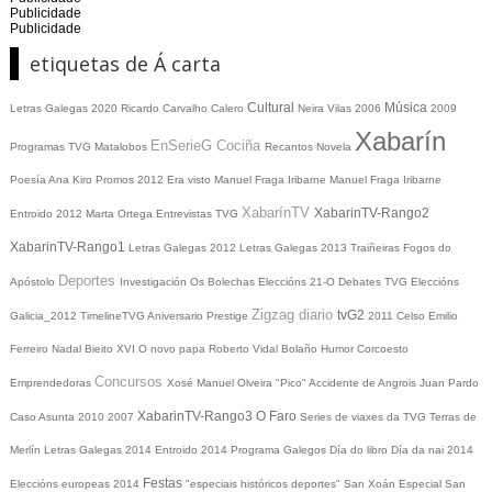
Publicidade
Publicidade
etiquetas de Á carta
Cultural
Música
Letras Galegas 2020
Ricardo Carvalho Calero
Neira Vilas
2006
2009
Xabarín
EnSerieG
Cociña
Programas TVG
Matalobos
Recantos
Novela
Poesía
Ana Kiro
Promos
2012
Era visto
Manuel Fraga Iribarne
Manuel Fraga Iribarne
XabarínTV
XabarinTV-Rango2
Entroido 2012
Marta Ortega
Entrevistas TVG
XabarinTV-Rango1
Letras Galegas 2012
Letras Galegas
2013
Traiñeiras
Fogos do
Deportes
Apóstolo
Investigación
Os Bolechas
Eleccións 21-O
Debates TVG
Eleccións
Zigzag diario
tvG2
Galicia_2012
TimelineTVG
Aniversario Prestige
2011
Celso Emilio
Ferreiro
Nadal
Bieito XVI
O novo papa
Roberto Vidal Bolaño
Humor
Corcoesto
Concursos
Emprendedoras
Xosé Manuel Olveira "Pico"
Accidente de Angrois
Juan Pardo
XabarinTV-Rango3
O Faro
Caso Asunta
2010
2007
Series de viaxes da TVG
Terras de
Merlín
Letras Galegas 2014
Entroido 2014
Programa Galegos
Día do libro
Día da nai
2014
Festas
Eleccións europeas 2014
"especiais históricos deportes"
San Xoán
Especial San