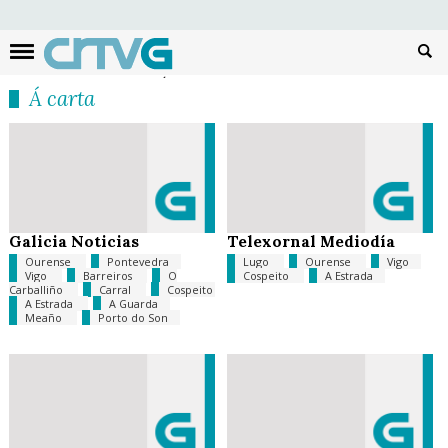
Busc
Á carta
Galicia Noticias
Telexornal Mediodía
Ourense
Pontevedra
Lugo
Ourense
Vigo
Vigo
Barreiros
O
Cospeito
A Estrada
Carballiño
Carral
Cospeito
A Estrada
A Guarda
Meaño
Porto do Son