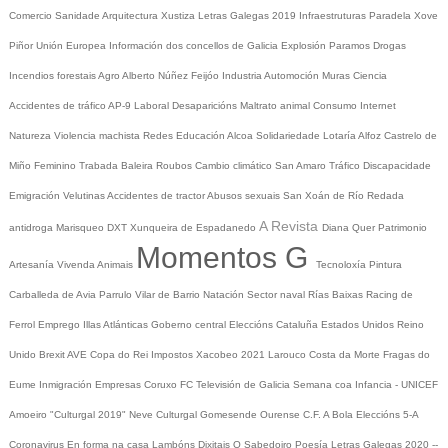
Comercio
Sanidade
Arquitectura
Xustiza
Letras Galegas 2019
Infraestruturas
Paradela
Xove
Piñor
Unión Europea
Información dos concellos de Galicia
Explosión Paramos
Drogas
Incendios forestais
Agro
Alberto Núñez Feijóo
Industria
Automoción
Muras
Ciencia
Accidentes de tráfico
AP-9
Laboral
Desaparicións
Maltrato animal
Consumo
Internet
Natureza
Violencia machista
Redes
Educación
Alcoa
Solidariedade
Lotaría
Alfoz
Castrelo de
Miño
Feminino
Trabada
Baleira
Roubos
Cambio climático
San Amaro
Tráfico
Discapacidade
Emigración
Velutinas
Accidentes de tractor
Abusos sexuais
San Xoán de Río
Redada
A Revista
antidroga
Marisqueo
DXT
Xunqueira de Espadanedo
Diana Quer
Patrimonio
Momentos G
Artesanía
Vivenda
Animais
Tecnoloxía
Pintura
Carballeda de Avia
Parrulo
Vilar de Barrio
Natación
Sector naval
Rías Baixas
Racing de
Ferrol
Emprego
Illas Atlánticas
Goberno central
Eleccións
Cataluña
Estados Unidos
Reino
Unido
Brexit
AVE
Copa do Rei
Impostos
Xacobeo 2021
Larouco
Costa da Morte
Fragas do
Eume
Inmigración
Empresas
Coruxo FC
Televisión de Galicia
Semana coa Infancia - UNICEF
Amoeiro
"Culturgal 2019"
Neve
Culturgal
Gomesende
Ourense C.F.
A Bola
Eleccións 5-A
Coronavirus
En forma na casa
Lambóns Dixitais
O Sabedoiro
Poesía Letras Galegas 2020
--