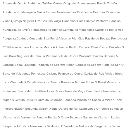
Pontes de García Rodríguez
Tui
Foz
Oleiros
Ortigueira
Pontecesures
Baralla
Tomiño
Accidente do Marisquiño
Muxía
Entrimo
Monterrei
San Cristovo de Cea
San Cibrao das
Viñas
Quiroga
Negreira
Oza-Cesuras
Valga
Gondomar
Poio
Cuntis
A Pastoriza
Sandiás
Xunqueira de Ambía
Ponteareas
Abegondo
Carnota
Montederramo
Castro de Rei
Tempo
Porqueira
Cerdedo-Cotobade
Baxi Ferrol
Atletismo
Friol
Club Rápido de Bouzas
Pontevedra
CF
Ribadumia
Laxe
Lousame
Melide
A Pobra do Brollón
Forcarei
Coles
Castro Caldelas
O
Irixo
Boiro
Nogueira de Ramuín
Paderne
Vila de Cruces
Vilasantar
Baiona
Boborás
A
Laracha
Sada
A Estrada
Pedrafita do Cebreiro
Narón
Carballedo
Cedeira
Porto do Son
O
Barco de Valdeorras
Ponteceso
Ciclismo
Folgoso do Courel
Caldas de Reis
Vilalba
Irixoa
Laza
Chantada
A Capela
Navia de Suarna
Pazos de Borbén
Sober
O Rosal
Mazaricos
Portomarín
Viana do Bolo
Allariz
Leiro
Catoira
Rairiz de Veiga
Bueu
Vedra
Pontedeume
Nigrán
A Guarda
Barro
A Pobra do Caramiñal
Taboada
Vilariño de Conso
O Vicedo
Tenis
Primeira división
Segunda división
Xente
Outeiro de Rei
Castroverde
O Pereiro de Aguiar
Vilamartín de Valdeorras
Riotorto
Burela
O Corgo
Becerreá
Sanxenxo
Vilamarín
Lobios
Bergondo
A Gudiña
Manzaneda
Valdoviño
O Valadouro
Malpica de Bergantiños
Santa