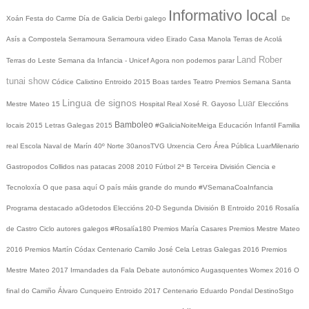
Informativo local
Xoán
Festa do Carme
Día de Galicia
Derbi galego
De
Asís a Compostela
Serramoura
Serramoura video
Eirado
Casa Manola
Terras de Acolá
Land Rober
Terras do Leste
Semana da Infancia - Unicef
Agora non podemos parar
tunai show
Códice Calixtino
Entroido 2015
Boas tardes
Teatro
Premios
Semana Santa
Lingua de signos
Luar
Mestre Mateo 15
Hospital Real
Xosé R. Gayoso
Eleccións
Bamboleo
locais 2015
Letras Galegas 2015
#GaliciaNoiteMeiga
Educación Infantil
Familia
real
Escola Naval de Marín
40º Norte
30anosTVG
Urxencia Cero
Área Pública
LuarMilenario
Gastropodos
Collidos nas patacas
2008
2010
Fútbol 2ª B
Terceira División
Ciencia e
Tecnoloxía
O que pasa aquí
O país máis grande do mundo
#VSemanaCoaInfancia
Programa destacado
aGdetodos
Eleccións 20-D
Segunda División B
Entroido 2016
Rosalía
de Castro
Ciclo autores galegos
#Rosalía180
Premios María Casares
Premios Mestre Mateo
2016
Premios Martín Códax
Centenario Camilo José Cela
Letras Galegas 2016
Premios
Mestre Mateo 2017
Irmandades da Fala
Debate autonómico
Augasquentes
Womex 2016
O
final do Camiño
Álvaro Cunqueiro
Entroido 2017
Centenario Eduardo Pondal
DestinoStgo