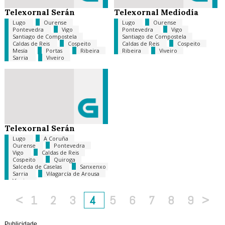
Telexornal Serán
Telexornal Mediodía
Lugo
Ourense
Lugo
Ourense
Pontevedra
Vigo
Pontevedra
Vigo
Santiago de Compostela
Santiago de Compostela
Caldas de Reis
Cospeito
Caldas de Reis
Cospeito
Mesía
Portas
Ribeira
Ribeira
Viveiro
Sarria
Viveiro
Telexornal Serán
Lugo
A Coruña
Ourense
Pontevedra
Vigo
Caldas de Reis
Cospeito
Quiroga
Salceda de Caselas
Sanxenxo
Sarria
Vilagarcía de Arousa
Viveiro
<
1
2
3
4
5
6
7
8
9
>
Publicidade