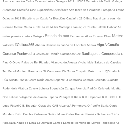
Libros
Axuda en acción
Carlos Casares
Letras Galegas 2017
Xabarín club
Radio Galega
Atentados Cataluña
Cine
Exposicións
Efemérides
Arte
Incendios
Viradeira
Fotografía
Letras
Galegas 2018
Eleccións en Cataluña
Eleccións Cataluña 21-D
Este Nadal canta con nós
Premios Mestre Mateo 2018
Día da Muller
Morangos con açúcar
"Reto Estrella Galicia"
As
Meteo
Estado do mar
miñas primeiras Letras Galegas
Fernández Albor
Ernesto Chao
#Cultura365
Vigo
A Coruña
Valderrei
Abadín
Camariñas
Zas
Verín
Escultura
Arteixo
Ourense
Pontevedra
Santiago de Compostela
Calvos de Randín
Cambados
Cee
O
Pino
O Grove
Palas de Rei
Ribadeo
Vilanova de Arousa
Viveiro
Meis
Salceda de Caselas
Lugo
Teo
Ferrol
Monfero
Parada de Sil
Coristanco
Oia
Touro
Cospeito
Betanzos
Lalín
A
Rúa
Silleda
Rianxo
Cervo
Marín
Ames
Begonte
O Carballiño
Carballo
Cerceda
Cualedro
Redondela
Vilaboa
Covelo
Lobeira
Boqueixón
Cangas
A Arnoia
Padrón
Culleredo
Moaña
Noia
Ribeira
Vilagarcía de Arousa
España
Portugal
O Brasil
R.C. Deportivo
R.C. Celta
C.D.
Lugo
Fútbol
C.B. Breogán
Obradoiro CAB
A Lama
A Pontenova
O Porriño
Sarria
Curtis
Mondariz
Brión
Cambre
Celanova
Guitiriz
Muros
Ordes
Punxín
Ramirás
Barbadás
Coirós
Ribadavia
Xinzo de Limia
Soutomaior
Campo Lameiro
Monforte de Lemos
Taboadela
As