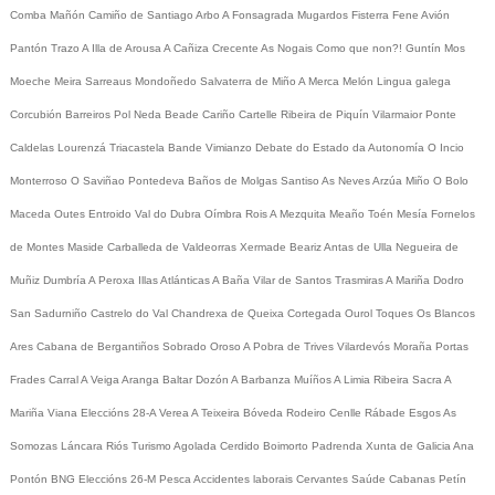
Comba
Mañón
Camiño de Santiago
Arbo
A Fonsagrada
Mugardos
Fisterra
Fene
Avión
Pantón
Trazo
A Illa de Arousa
A Cañiza
Crecente
As Nogais
Como que non?!
Guntín
Mos
Moeche
Meira
Sarreaus
Mondoñedo
Salvaterra de Miño
A Merca
Melón
Lingua galega
Corcubión
Barreiros
Pol
Neda
Beade
Cariño
Cartelle
Ribeira de Piquín
Vilarmaior
Ponte
Caldelas
Lourenzá
Triacastela
Bande
Vimianzo
Debate do Estado da Autonomía
O Incio
Monterroso
O Saviñao
Pontedeva
Baños de Molgas
Santiso
As Neves
Arzúa
Miño
O Bolo
Maceda
Outes
Entroido
Val do Dubra
Oímbra
Rois
A Mezquita
Meaño
Toén
Mesía
Fornelos
de Montes
Maside
Carballeda de Valdeorras
Xermade
Beariz
Antas de Ulla
Negueira de
Muñiz
Dumbría
A Peroxa
Illas Atlánticas
A Baña
Vilar de Santos
Trasmiras
A Mariña
Dodro
San Sadurniño
Castrelo do Val
Chandrexa de Queixa
Cortegada
Ourol
Toques
Os Blancos
Ares
Cabana de Bergantiños
Sobrado
Oroso
A Pobra de Trives
Vilardevós
Moraña
Portas
Frades
Carral
A Veiga
Aranga
Baltar
Dozón
A Barbanza
Muíños
A Limia
Ribeira Sacra
A
Mariña
Viana
Eleccións 28-A
Verea
A Teixeira
Bóveda
Rodeiro
Cenlle
Rábade
Esgos
As
Somozas
Láncara
Riós
Turismo
Agolada
Cerdido
Boimorto
Padrenda
Xunta de Galicia
Ana
Pontón
BNG
Eleccións 26-M
Pesca
Accidentes laborais
Cervantes
Saúde
Cabanas
Petín