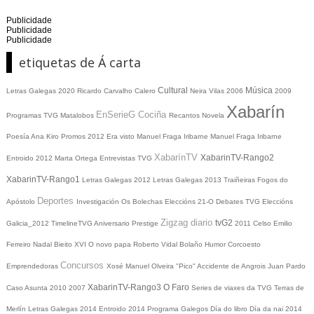
Publicidade
Publicidade
Publicidade
etiquetas de Á carta
Cultural
Música
Letras Galegas 2020
Ricardo Carvalho Calero
Neira Vilas
2006
2009
Xabarín
EnSerieG
Cociña
Programas TVG
Matalobos
Recantos
Novela
Poesía
Ana Kiro
Promos
2012
Era visto
Manuel Fraga Iribarne
Manuel Fraga Iribarne
XabarínTV
XabarinTV-Rango2
Entroido 2012
Marta Ortega
Entrevistas TVG
XabarinTV-Rango1
Letras Galegas 2012
Letras Galegas
2013
Traiñeiras
Fogos do
Deportes
Apóstolo
Investigación
Os Bolechas
Eleccións 21-O
Debates TVG
Eleccións
Zigzag diario
tvG2
Galicia_2012
TimelineTVG
Aniversario Prestige
2011
Celso Emilio
Ferreiro
Nadal
Bieito XVI
O novo papa
Roberto Vidal Bolaño
Humor
Corcoesto
Concursos
Emprendedoras
Xosé Manuel Olveira "Pico"
Accidente de Angrois
Juan Pardo
XabarinTV-Rango3
O Faro
Caso Asunta
2010
2007
Series de viaxes da TVG
Terras de
Merlín
Letras Galegas 2014
Entroido 2014
Programa Galegos
Día do libro
Día da nai
2014