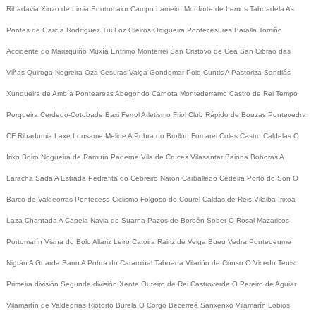
Ribadavia
Xinzo de Limia
Soutomaior
Campo Lameiro
Monforte de Lemos
Taboadela
As
Pontes de García Rodríguez
Tui
Foz
Oleiros
Ortigueira
Pontecesures
Baralla
Tomiño
Accidente do Marisquiño
Muxía
Entrimo
Monterrei
San Cristovo de Cea
San Cibrao das
Viñas
Quiroga
Negreira
Oza-Cesuras
Valga
Gondomar
Poio
Cuntis
A Pastoriza
Sandiás
Xunqueira de Ambía
Ponteareas
Abegondo
Carnota
Montederramo
Castro de Rei
Tempo
Porqueira
Cerdedo-Cotobade
Baxi Ferrol
Atletismo
Friol
Club Rápido de Bouzas
Pontevedra
CF
Ribadumia
Laxe
Lousame
Melide
A Pobra do Brollón
Forcarei
Coles
Castro Caldelas
O
Irixo
Boiro
Nogueira de Ramuín
Paderne
Vila de Cruces
Vilasantar
Baiona
Boborás
A
Laracha
Sada
A Estrada
Pedrafita do Cebreiro
Narón
Carballedo
Cedeira
Porto do Son
O
Barco de Valdeorras
Ponteceso
Ciclismo
Folgoso do Courel
Caldas de Reis
Vilalba
Irixoa
Laza
Chantada
A Capela
Navia de Suarna
Pazos de Borbén
Sober
O Rosal
Mazaricos
Portomarín
Viana do Bolo
Allariz
Leiro
Catoira
Rairiz de Veiga
Bueu
Vedra
Pontedeume
Nigrán
A Guarda
Barro
A Pobra do Caramiñal
Taboada
Vilariño de Conso
O Vicedo
Tenis
Primeira división
Segunda división
Xente
Outeiro de Rei
Castroverde
O Pereiro de Aguiar
Vilamartín de Valdeorras
Riotorto
Burela
O Corgo
Becerreá
Sanxenxo
Vilamarín
Lobios