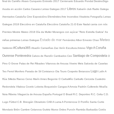
final do Camiño
Álvaro Cunqueiro
Entroido 2017
Centenario Eduardo Pondal
DestinoStgo
Libros
Axuda en acción
Carlos Casares
Letras Galegas 2017
Xabarín club
Radio Galega
Atentados Cataluña
Cine
Exposicións
Efemérides
Arte
Incendios
Viradeira
Fotografía
Letras
Galegas 2018
Eleccións en Cataluña
Eleccións Cataluña 21-D
Este Nadal canta con nós
Premios Mestre Mateo 2018
Día da Muller
Morangos con açúcar
"Reto Estrella Galicia"
As
Meteo
Estado do mar
miñas primeiras Letras Galegas
Fernández Albor
Ernesto Chao
#Cultura365
Vigo
A Coruña
Valderrei
Abadín
Camariñas
Zas
Verín
Escultura
Arteixo
Ourense
Pontevedra
Santiago de Compostela
Calvos de Randín
Cambados
Cee
O
Pino
O Grove
Palas de Rei
Ribadeo
Vilanova de Arousa
Viveiro
Meis
Salceda de Caselas
Lugo
Teo
Ferrol
Monfero
Parada de Sil
Coristanco
Oia
Touro
Cospeito
Betanzos
Lalín
A
Rúa
Silleda
Rianxo
Cervo
Marín
Ames
Begonte
O Carballiño
Carballo
Cerceda
Cualedro
Redondela
Vilaboa
Covelo
Lobeira
Boqueixón
Cangas
A Arnoia
Padrón
Culleredo
Moaña
Noia
Ribeira
Vilagarcía de Arousa
España
Portugal
O Brasil
R.C. Deportivo
R.C. Celta
C.D.
Lugo
Fútbol
C.B. Breogán
Obradoiro CAB
A Lama
A Pontenova
O Porriño
Sarria
Curtis
Mondariz
Brión
Cambre
Celanova
Guitiriz
Muros
Ordes
Punxín
Ramirás
Barbadás
Coirós