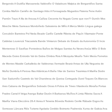
Bergondo
A Gudiña
Manzaneda
Valdoviño
O Valadouro
Malpica de Bergantiños
Santa
Comba
Mañón
Camiño de Santiago
Arbo
A Fonsagrada
Mugardos
Fisterra
Fene
Avión
Pantón
Trazo
A Illa de Arousa
A Cañiza
Crecente
As Nogais
Como que non?!
Guntín
Mos
Moeche
Meira
Sarreaus
Mondoñedo
Salvaterra de Miño
A Merca
Melón
Lingua galega
Corcubión
Barreiros
Pol
Neda
Beade
Cariño
Cartelle
Ribeira de Piquín
Vilarmaior
Ponte
Caldelas
Lourenzá
Triacastela
Bande
Vimianzo
Debate do Estado da Autonomía
O Incio
Monterroso
O Saviñao
Pontedeva
Baños de Molgas
Santiso
As Neves
Arzúa
Miño
O Bolo
Maceda
Outes
Entroido
Val do Dubra
Oímbra
Rois
A Mezquita
Meaño
Toén
Mesía
Fornelos
de Montes
Maside
Carballeda de Valdeorras
Xermade
Beariz
Antas de Ulla
Negueira de
Muñiz
Dumbría
A Peroxa
Illas Atlánticas
A Baña
Vilar de Santos
Trasmiras
A Mariña
Dodro
San Sadurniño
Castrelo do Val
Chandrexa de Queixa
Cortegada
Ourol
Toques
Os Blancos
Ares
Cabana de Bergantiños
Sobrado
Oroso
A Pobra de Trives
Vilardevós
Moraña
Portas
Frades
Carral
A Veiga
Aranga
Baltar
Dozón
A Barbanza
Muíños
A Limia
Ribeira Sacra
A
Mariña
Viana
Eleccións 28-A
Verea
A Teixeira
Bóveda
Rodeiro
Cenlle
Rábade
Esgos
As
Somozas
Láncara
Riós
Turismo
Agolada
Cerdido
Boimorto
Padrenda
Xunta de Galicia
Ana