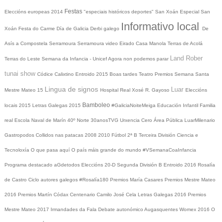
Festas
Eleccións europeas 2014
"especiais históricos deportes"
San Xoán
Especial San
Informativo local
Xoán
Festa do Carme
Día de Galicia
Derbi galego
De
Asís a Compostela
Serramoura
Serramoura video
Eirado
Casa Manola
Terras de Acolá
Land Rober
Terras do Leste
Semana da Infancia - Unicef
Agora non podemos parar
tunai show
Códice Calixtino
Entroido 2015
Boas tardes
Teatro
Premios
Semana Santa
Lingua de signos
Luar
Mestre Mateo 15
Hospital Real
Xosé R. Gayoso
Eleccións
Bamboleo
locais 2015
Letras Galegas 2015
#GaliciaNoiteMeiga
Educación Infantil
Familia
real
Escola Naval de Marín
40º Norte
30anosTVG
Urxencia Cero
Área Pública
LuarMilenario
Gastropodos
Collidos nas patacas
2008
2010
Fútbol 2ª B
Terceira División
Ciencia e
Tecnoloxía
O que pasa aquí
O país máis grande do mundo
#VSemanaCoaInfancia
Programa destacado
aGdetodos
Eleccións 20-D
Segunda División B
Entroido 2016
Rosalía
de Castro
Ciclo autores galegos
#Rosalía180
Premios María Casares
Premios Mestre Mateo
2016
Premios Martín Códax
Centenario Camilo José Cela
Letras Galegas 2016
Premios
Mestre Mateo 2017
Irmandades da Fala
Debate autonómico
Augasquentes
Womex 2016
O