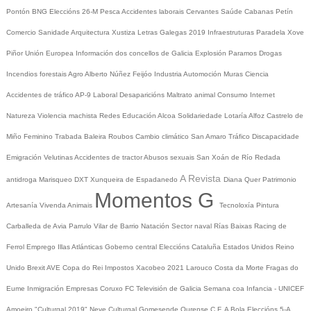
Pontón
BNG
Eleccións 26-M
Pesca
Accidentes laborais
Cervantes
Saúde
Cabanas
Petín
Comercio
Sanidade
Arquitectura
Xustiza
Letras Galegas 2019
Infraestruturas
Paradela
Xove
Piñor
Unión Europea
Información dos concellos de Galicia
Explosión Paramos
Drogas
Incendios forestais
Agro
Alberto Núñez Feijóo
Industria
Automoción
Muras
Ciencia
Accidentes de tráfico
AP-9
Laboral
Desaparicións
Maltrato animal
Consumo
Internet
Natureza
Violencia machista
Redes
Educación
Alcoa
Solidariedade
Lotaría
Alfoz
Castrelo de
Miño
Feminino
Trabada
Baleira
Roubos
Cambio climático
San Amaro
Tráfico
Discapacidade
Emigración
Velutinas
Accidentes de tractor
Abusos sexuais
San Xoán de Río
Redada
A Revista
antidroga
Marisqueo
DXT
Xunqueira de Espadanedo
Diana Quer
Patrimonio
Momentos G
Artesanía
Vivenda
Animais
Tecnoloxía
Pintura
Carballeda de Avia
Parrulo
Vilar de Barrio
Natación
Sector naval
Rías Baixas
Racing de
Ferrol
Emprego
Illas Atlánticas
Goberno central
Eleccións
Cataluña
Estados Unidos
Reino
Unido
Brexit
AVE
Copa do Rei
Impostos
Xacobeo 2021
Larouco
Costa da Morte
Fragas do
Eume
Inmigración
Empresas
Coruxo FC
Televisión de Galicia
Semana coa Infancia - UNICEF
Amoeiro
"Culturgal 2019"
Neve
Culturgal
Gomesende
Ourense C.F.
A Bola
Eleccións 5-A