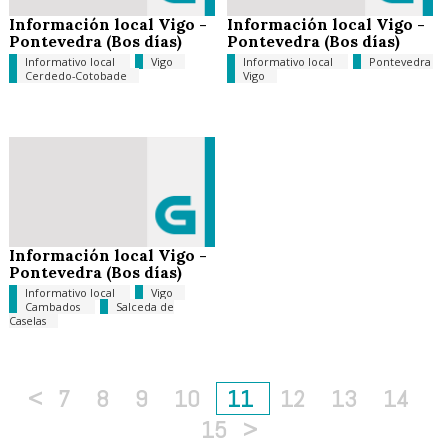
Información local Vigo -
Información local Vigo -
Pontevedra (Bos días)
Pontevedra (Bos días)
Informativo local
Vigo
Informativo local
Pontevedra
Cerdedo-Cotobade
Vigo
Información local Vigo -
Pontevedra (Bos días)
Informativo local
Vigo
Cambados
Salceda de
Caselas
<
7
8
9
10
11
12
13
14
15
>