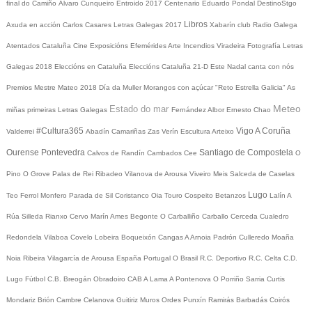
final do Camiño
Álvaro Cunqueiro
Entroido 2017
Centenario Eduardo Pondal
DestinoStgo
Libros
Axuda en acción
Carlos Casares
Letras Galegas 2017
Xabarín club
Radio Galega
Atentados Cataluña
Cine
Exposicións
Efemérides
Arte
Incendios
Viradeira
Fotografía
Letras
Galegas 2018
Eleccións en Cataluña
Eleccións Cataluña 21-D
Este Nadal canta con nós
Premios Mestre Mateo 2018
Día da Muller
Morangos con açúcar
"Reto Estrella Galicia"
As
Meteo
Estado do mar
miñas primeiras Letras Galegas
Fernández Albor
Ernesto Chao
#Cultura365
Vigo
A Coruña
Valderrei
Abadín
Camariñas
Zas
Verín
Escultura
Arteixo
Ourense
Pontevedra
Santiago de Compostela
Calvos de Randín
Cambados
Cee
O
Pino
O Grove
Palas de Rei
Ribadeo
Vilanova de Arousa
Viveiro
Meis
Salceda de Caselas
Lugo
Teo
Ferrol
Monfero
Parada de Sil
Coristanco
Oia
Touro
Cospeito
Betanzos
Lalín
A
Rúa
Silleda
Rianxo
Cervo
Marín
Ames
Begonte
O Carballiño
Carballo
Cerceda
Cualedro
Redondela
Vilaboa
Covelo
Lobeira
Boqueixón
Cangas
A Arnoia
Padrón
Culleredo
Moaña
Noia
Ribeira
Vilagarcía de Arousa
España
Portugal
O Brasil
R.C. Deportivo
R.C. Celta
C.D.
Lugo
Fútbol
C.B. Breogán
Obradoiro CAB
A Lama
A Pontenova
O Porriño
Sarria
Curtis
Mondariz
Brión
Cambre
Celanova
Guitiriz
Muros
Ordes
Punxín
Ramirás
Barbadás
Coirós