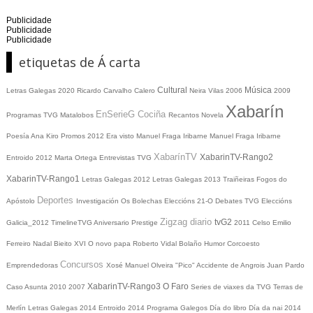
Publicidade
Publicidade
Publicidade
etiquetas de Á carta
Cultural
Música
Letras Galegas 2020
Ricardo Carvalho Calero
Neira Vilas
2006
2009
Xabarín
EnSerieG
Cociña
Programas TVG
Matalobos
Recantos
Novela
Poesía
Ana Kiro
Promos
2012
Era visto
Manuel Fraga Iribarne
Manuel Fraga Iribarne
XabarínTV
XabarinTV-Rango2
Entroido 2012
Marta Ortega
Entrevistas TVG
XabarinTV-Rango1
Letras Galegas 2012
Letras Galegas
2013
Traiñeiras
Fogos do
Deportes
Apóstolo
Investigación
Os Bolechas
Eleccións 21-O
Debates TVG
Eleccións
Zigzag diario
tvG2
Galicia_2012
TimelineTVG
Aniversario Prestige
2011
Celso Emilio
Ferreiro
Nadal
Bieito XVI
O novo papa
Roberto Vidal Bolaño
Humor
Corcoesto
Concursos
Emprendedoras
Xosé Manuel Olveira "Pico"
Accidente de Angrois
Juan Pardo
XabarinTV-Rango3
O Faro
Caso Asunta
2010
2007
Series de viaxes da TVG
Terras de
Merlín
Letras Galegas 2014
Entroido 2014
Programa Galegos
Día do libro
Día da nai
2014