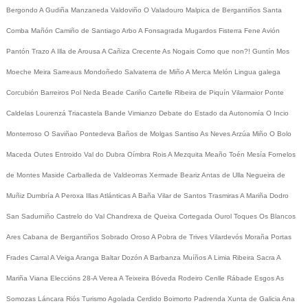
Bergondo
A Gudiña
Manzaneda
Valdoviño
O Valadouro
Malpica de Bergantiños
Santa
Comba
Mañón
Camiño de Santiago
Arbo
A Fonsagrada
Mugardos
Fisterra
Fene
Avión
Pantón
Trazo
A Illa de Arousa
A Cañiza
Crecente
As Nogais
Como que non?!
Guntín
Mos
Moeche
Meira
Sarreaus
Mondoñedo
Salvaterra de Miño
A Merca
Melón
Lingua galega
Corcubión
Barreiros
Pol
Neda
Beade
Cariño
Cartelle
Ribeira de Piquín
Vilarmaior
Ponte
Caldelas
Lourenzá
Triacastela
Bande
Vimianzo
Debate do Estado da Autonomía
O Incio
Monterroso
O Saviñao
Pontedeva
Baños de Molgas
Santiso
As Neves
Arzúa
Miño
O Bolo
Maceda
Outes
Entroido
Val do Dubra
Oímbra
Rois
A Mezquita
Meaño
Toén
Mesía
Fornelos
de Montes
Maside
Carballeda de Valdeorras
Xermade
Beariz
Antas de Ulla
Negueira de
Muñiz
Dumbría
A Peroxa
Illas Atlánticas
A Baña
Vilar de Santos
Trasmiras
A Mariña
Dodro
San Sadurniño
Castrelo do Val
Chandrexa de Queixa
Cortegada
Ourol
Toques
Os Blancos
Ares
Cabana de Bergantiños
Sobrado
Oroso
A Pobra de Trives
Vilardevós
Moraña
Portas
Frades
Carral
A Veiga
Aranga
Baltar
Dozón
A Barbanza
Muíños
A Limia
Ribeira Sacra
A
Mariña
Viana
Eleccións 28-A
Verea
A Teixeira
Bóveda
Rodeiro
Cenlle
Rábade
Esgos
As
Somozas
Láncara
Riós
Turismo
Agolada
Cerdido
Boimorto
Padrenda
Xunta de Galicia
Ana