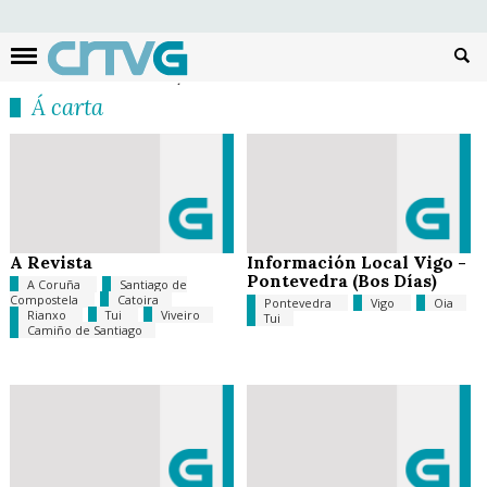
Busc
Á carta
A Revista
Información Local Vigo -
Pontevedra (Bos Días)
A Coruña
Santiago de
Compostela
Catoira
Pontevedra
Vigo
Oia
Rianxo
Tui
Viveiro
Tui
Camiño de Santiago