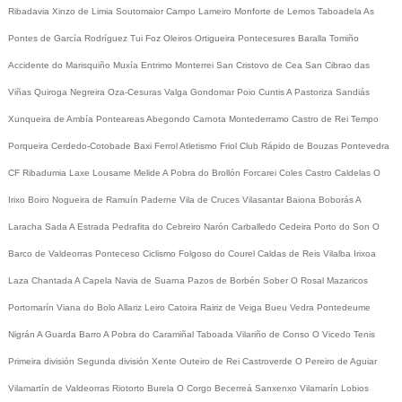
Ribadavia
Xinzo de Limia
Soutomaior
Campo Lameiro
Monforte de Lemos
Taboadela
As
Pontes de García Rodríguez
Tui
Foz
Oleiros
Ortigueira
Pontecesures
Baralla
Tomiño
Accidente do Marisquiño
Muxía
Entrimo
Monterrei
San Cristovo de Cea
San Cibrao das
Viñas
Quiroga
Negreira
Oza-Cesuras
Valga
Gondomar
Poio
Cuntis
A Pastoriza
Sandiás
Xunqueira de Ambía
Ponteareas
Abegondo
Carnota
Montederramo
Castro de Rei
Tempo
Porqueira
Cerdedo-Cotobade
Baxi Ferrol
Atletismo
Friol
Club Rápido de Bouzas
Pontevedra
CF
Ribadumia
Laxe
Lousame
Melide
A Pobra do Brollón
Forcarei
Coles
Castro Caldelas
O
Irixo
Boiro
Nogueira de Ramuín
Paderne
Vila de Cruces
Vilasantar
Baiona
Boborás
A
Laracha
Sada
A Estrada
Pedrafita do Cebreiro
Narón
Carballedo
Cedeira
Porto do Son
O
Barco de Valdeorras
Ponteceso
Ciclismo
Folgoso do Courel
Caldas de Reis
Vilalba
Irixoa
Laza
Chantada
A Capela
Navia de Suarna
Pazos de Borbén
Sober
O Rosal
Mazaricos
Portomarín
Viana do Bolo
Allariz
Leiro
Catoira
Rairiz de Veiga
Bueu
Vedra
Pontedeume
Nigrán
A Guarda
Barro
A Pobra do Caramiñal
Taboada
Vilariño de Conso
O Vicedo
Tenis
Primeira división
Segunda división
Xente
Outeiro de Rei
Castroverde
O Pereiro de Aguiar
Vilamartín de Valdeorras
Riotorto
Burela
O Corgo
Becerreá
Sanxenxo
Vilamarín
Lobios