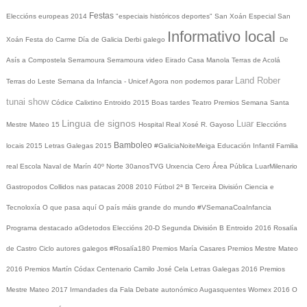
Festas
Eleccións europeas 2014
"especiais históricos deportes"
San Xoán
Especial San
Informativo local
Xoán
Festa do Carme
Día de Galicia
Derbi galego
De
Asís a Compostela
Serramoura
Serramoura video
Eirado
Casa Manola
Terras de Acolá
Land Rober
Terras do Leste
Semana da Infancia - Unicef
Agora non podemos parar
tunai show
Códice Calixtino
Entroido 2015
Boas tardes
Teatro
Premios
Semana Santa
Lingua de signos
Luar
Mestre Mateo 15
Hospital Real
Xosé R. Gayoso
Eleccións
Bamboleo
locais 2015
Letras Galegas 2015
#GaliciaNoiteMeiga
Educación Infantil
Familia
real
Escola Naval de Marín
40º Norte
30anosTVG
Urxencia Cero
Área Pública
LuarMilenario
Gastropodos
Collidos nas patacas
2008
2010
Fútbol 2ª B
Terceira División
Ciencia e
Tecnoloxía
O que pasa aquí
O país máis grande do mundo
#VSemanaCoaInfancia
Programa destacado
aGdetodos
Eleccións 20-D
Segunda División B
Entroido 2016
Rosalía
de Castro
Ciclo autores galegos
#Rosalía180
Premios María Casares
Premios Mestre Mateo
2016
Premios Martín Códax
Centenario Camilo José Cela
Letras Galegas 2016
Premios
Mestre Mateo 2017
Irmandades da Fala
Debate autonómico
Augasquentes
Womex 2016
O