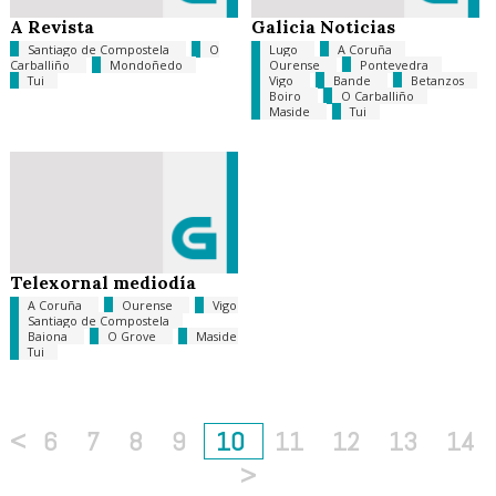
A Revista
Galicia Noticias
Santiago de Compostela
O
Lugo
A Coruña
Carballiño
Mondoñedo
Ourense
Pontevedra
Tui
Vigo
Bande
Betanzos
Boiro
O Carballiño
Maside
Tui
Telexornal mediodía
A Coruña
Ourense
Vigo
Santiago de Compostela
Baiona
O Grove
Maside
Tui
<
6
7
8
9
10
11
12
13
14
>