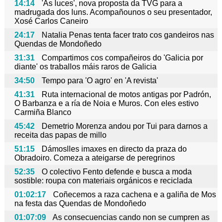
14:14
'As luces', nova proposta da TVG para a
madrugada dos luns. Acompañounos o seu presentador,
Xosé Carlos Caneiro
24:17
Natalia Penas tenta facer trato cos gandeiros nas
Quendas de Mondoñedo
31:31
Compartimos cos compañeiros do 'Galicia por
diante' os traballos máis raros de Galicia
34:50
Tempo para 'O agro' en 'A revista'
41:31
Ruta internacional de motos antigas por Padrón,
O Barbanza e a ría de Noia e Muros. Con eles estivo
Carmiña Blanco
45:42
Demetrio Morenza andou por Tui para darnos a
receita das papas de millo
51:15
Dámoslles imaxes en directo da praza do
Obradoiro. Comeza a ateigarse de peregrinos
52:35
O colectivo Fento defende e busca a moda
sostible: roupa con materiais orgánicos e reciclada
01:02:17
Coñecemos a raza cachena e a galiña de Mos
na festa das Quendas de Mondoñedo
01:07:09
As consecuencias cando non se cumpren as