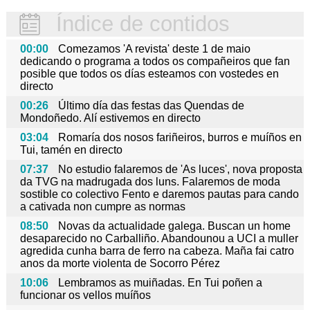
Índice de contidos
00:00
Comezamos 'A revista' deste 1 de maio
dedicando o programa a todos os compañeiros que fan
posible que todos os días esteamos con vostedes en
directo
00:26
Último día das festas das Quendas de
Mondoñedo. Alí estivemos en directo
03:04
Romaría dos nosos fariñeiros, burros e muíños en
Tui, tamén en directo
07:37
No estudio falaremos de 'As luces', nova proposta
da TVG na madrugada dos luns. Falaremos de moda
sostible co colectivo Fento e daremos pautas para cando
a cativada non cumpre as normas
08:50
Novas da actualidade galega. Buscan un home
desaparecido no Carballiño. Abandounou a UCI a muller
agredida cunha barra de ferro na cabeza. Maña fai catro
anos da morte violenta de Socorro Pérez
10:06
Lembramos as muiñadas. En Tui poñen a
funcionar os vellos muíños